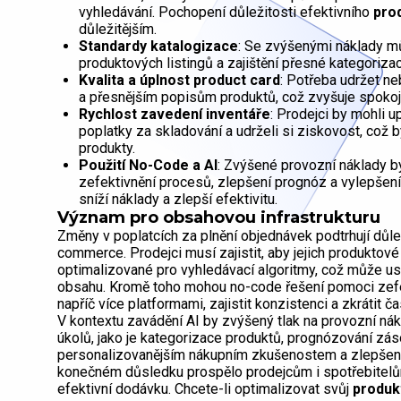
vyhledávání. Pochopení důležitosti efektivního
pro
důležitějším.
Standardy katalogizace
: Se zvýšenými náklady m
produktových listingů a zajištění přesné kategoriza
Kvalita a úplnost product card
: Potřeba udržet n
a přesnějším popisům produktů, což zvyšuje spokoj
Rychlost zavedení inventáře
: Prodejci by mohli up
poplatky za skladování a udrželi si ziskovost, což b
produkty.
Použití No-Code a AI
: Zvýšené provozní náklady by
zefektivnění procesů, zlepšení prognóz a vylepšen
sníží náklady a zlepší efektivitu.
Význam pro obsahovou infrastrukturu
Změny v poplatcích za plnění objednávek podtrhují důl
commerce. Prodejci musí zajistit, aby jejich produktové
optimalizované pro vyhledávací algoritmy, což může usna
obsahu. Kromě toho mohou no-code řešení pomoci zefek
napříč více platformami, zajistit konzistenci a zkrátit 
V kontextu zavádění AI by zvýšený tlak na provozní nákl
úkolů, jako je kategorizace produktů, prognózování zás
personalizovanějším nákupním zkušenostem a zlepšené
konečném důsledku prospělo prodejcům i spotřebitelům 
efektivní dodávku. Chcete-li optimalizovat svůj
produk