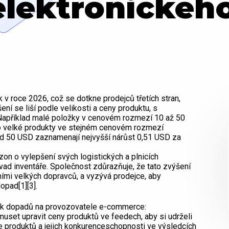
 elektronické
v roce 2026, což se dotkne prodejců třetích stran,
ení se liší podle velikosti a ceny produktu, s
Například malé položky v cenovém rozmezí 10 až 50
o velké produkty ve stejném cenovém rozmezí
d 50 USD zaznamenají nejvyšší nárůst 0,51 USD za
zon o vylepšení svých logistických a plnicích
 vad inventáře. Společnost zdůrazňuje, že tato zvýšení
mi velkých dopravců, a vyzývá prodejce, aby
opad[1][3].
lik dopadů na provozovatele e-commerce:
uset upravit ceny produktů ve feedech, aby si udrželi
e produktů a jejich konkurenceschopnosti ve výsledcích