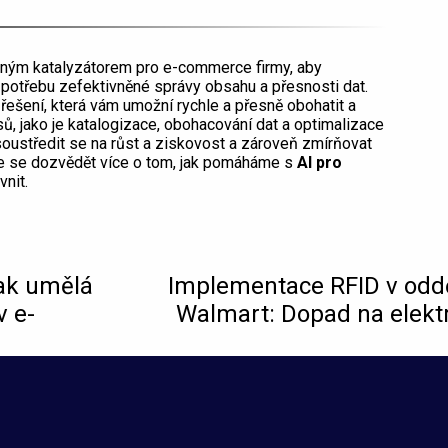
sným katalyzátorem pro e-commerce firmy, aby
 potřebu zefektivněné správy obsahu a přesnosti dat.
ešení, která vám umožní rychle a přesně obohatit a
ů, jako je katalogizace, obohacování dat a optimalizace
středit se na růst a ziskovost a zároveň zmírňovat
te se dozvědět více o tom, jak pomáháme s
AI pro
vnit.
ak umělá
Implementace RFID v oddě
v e-
Walmart: Dopad na elekt