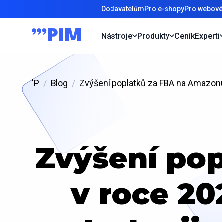
Dodavatelům
Pro e-shopy
Pro webové
Nástroje
Produkty
Ceník
Experti
'P
Blog
Zvýšení poplatků za FBA na Amazonu
Zvýšení po
v roce 20