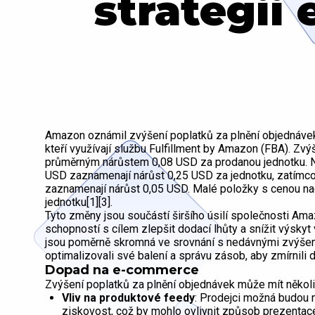
strategii
Amazon oznámil zvýšení poplatků za plnění objednávek 
kteří využívají službu Fulfillment by Amazon (FBA). Zvýš
průměrným nárůstem 0,08 USD za prodanou jednotku. 
USD zaznamenají nárůst 0,25 USD za jednotku, zatímc
zaznamenají nárůst 0,05 USD. Malé položky s cenou na
jednotku[1][3].
Tyto změny jsou součástí širšího úsilí společnosti Ama
schopností s cílem zlepšit dodací lhůty a snížit výskyt
jsou poměrně skromná ve srovnání s nedávnými zvýšení
optimalizovali své balení a správu zásob, aby zmírnili d
Dopad na e-commerce
Zvýšení poplatků za plnění objednávek může mít něko
Vliv na produktové feedy
: Prodejci možná budou m
ziskovost, což by mohlo ovlivnit způsob prezentac