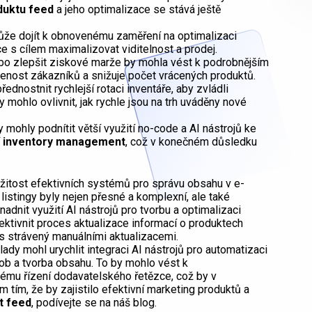
duktu feed
a jeho optimalizace se stává ještě
ůže dojít k obnovenému zaměření na optimalizaci
ce s cílem maximalizovat viditelnost a prodej.
ebo zlepšit ziskové marže by mohla vést k podrobnějším
enost zákazníků a snižuje počet vrácených produktů.
řednostnit rychlejší rotaci inventáře, aby zvládli
y mohlo ovlivnit, jak rychle jsou na trh uváděny nové
 mohly podnítit větší využití no-code a AI nástrojů ke
í
inventory management
, což v konečném důsledku
ežitost efektivních systémů pro správu obsahu v e-
 listingy byly nejen přesné a komplexní, ale také
dnit využití AI nástrojů pro tvorbu a optimalizaci
tivnit proces aktualizace informací o produktech
čas strávený manuálními aktualizacemi.
ady mohl urychlit integraci AI nástrojů pro automatizaci
ob a tvorba obsahu. To by mohlo vést k
mu řízení dodavatelského řetězce, což by v
tím, že by zajistilo efektivní marketing produktů a
t feed
, podívejte se na náš blog.