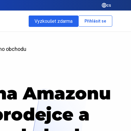
cs
Vyzkoušet zdarma
Přihlásit se
ého obchodu
 na Amazonu
prodejce a