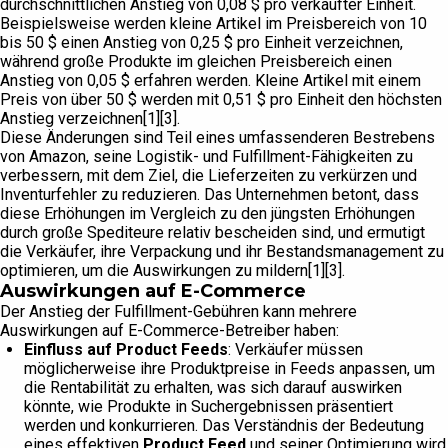
durchschnittlichen Anstieg von 0,08 $ pro verkaufter Einheit.
Beispielsweise werden kleine Artikel im Preisbereich von 10
bis 50 $ einen Anstieg von 0,25 $ pro Einheit verzeichnen,
während große Produkte im gleichen Preisbereich einen
Anstieg von 0,05 $ erfahren werden. Kleine Artikel mit einem
Preis von über 50 $ werden mit 0,51 $ pro Einheit den höchsten
Anstieg verzeichnen[1][3].
Diese Änderungen sind Teil eines umfassenderen Bestrebens
von Amazon, seine Logistik- und Fulfillment-Fähigkeiten zu
verbessern, mit dem Ziel, die Lieferzeiten zu verkürzen und
Inventurfehler zu reduzieren. Das Unternehmen betont, dass
diese Erhöhungen im Vergleich zu den jüngsten Erhöhungen
durch große Spediteure relativ bescheiden sind, und ermutigt
die Verkäufer, ihre Verpackung und ihr Bestandsmanagement zu
optimieren, um die Auswirkungen zu mildern[1][3].
Auswirkungen auf E-Commerce
Der Anstieg der Fulfillment-Gebühren kann mehrere
Auswirkungen auf E-Commerce-Betreiber haben:
Einfluss auf Product Feeds
: Verkäufer müssen
möglicherweise ihre Produktpreise in Feeds anpassen, um
die Rentabilität zu erhalten, was sich darauf auswirken
könnte, wie Produkte in Suchergebnissen präsentiert
werden und konkurrieren. Das Verständnis der Bedeutung
eines effektiven
Product Feed
und seiner Optimierung wird