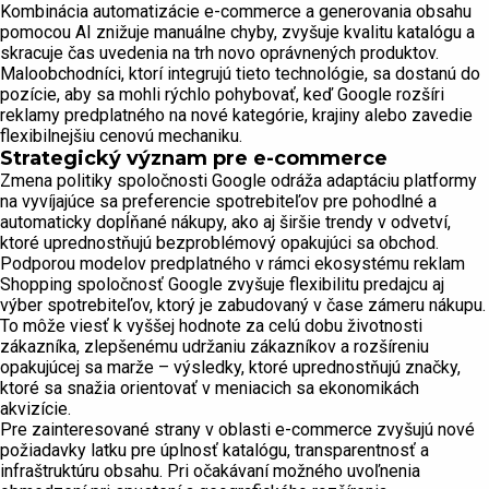
Kombinácia automatizácie e-commerce a generovania obsahu
pomocou AI znižuje manuálne chyby, zvyšuje kvalitu katalógu a
skracuje čas uvedenia na trh novo oprávnených produktov.
Maloobchodníci, ktorí integrujú tieto technológie, sa dostanú do
pozície, aby sa mohli rýchlo pohybovať, keď Google rozšíri
reklamy predplatného na nové kategórie, krajiny alebo zavedie
flexibilnejšiu cenovú mechaniku.
Strategický význam pre e-commerce
Zmena politiky spoločnosti Google odráža adaptáciu platformy
na vyvíjajúce sa preferencie spotrebiteľov pre pohodlné a
automaticky dopĺňané nákupy, ako aj širšie trendy v odvetví,
ktoré uprednostňujú bezproblémový opakujúci sa obchod.
Podporou modelov predplatného v rámci ekosystému reklam
Shopping spoločnosť Google zvyšuje flexibilitu predajcu aj
výber spotrebiteľov, ktorý je zabudovaný v čase zámeru nákupu.
To môže viesť k vyššej hodnote za celú dobu životnosti
zákazníka, zlepšenému udržaniu zákazníkov a rozšíreniu
opakujúcej sa marže – výsledky, ktoré uprednostňujú značky,
ktoré sa snažia orientovať v meniacich sa ekonomikách
akvizície.
Pre zainteresované strany v oblasti e-commerce zvyšujú nové
požiadavky latku pre úplnosť katalógu, transparentnosť a
infraštruktúru obsahu. Pri očakávaní možného uvoľnenia