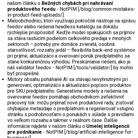
našom článku o
Bežných chybách pri nahrávaní
produktového feedu
- NotPIM [/blog/common-mistakes-
in-product-feed-uploads/].
Maloobchodníci, ktorí využívajú pokročilé nástroje na správu
feedov alebo riešenia headless katalógu sa dokážu
rýchlejšie prispôsobiť. Keďže model opakujúcich sa príjmov
sa stáva rastúcim podielom celkového predaja v mnohých
sektoroch – potreby pre domáce zvieratá, osobná
starostlivosť, rozsahy jedál – flexibilita back-end systémov
pri príjme, aktualizácii a overovaní ponúk predplatného sa
stane konkurenčnou výhodou. Preskúmanie riešení, ako je
náš validátor feedov - NotPIM [/tools/validator/] by mohlo
byť prospešné.
Motory obsahu poháňané AI sa stávajú nevyhnutnými pri
generovaní, optimalizácii a aktualizácii popisov produktov
pre SKU predplatného. Generatívne modely a riešenia na
overovanie feedov pomáhajú obchodníkom zefektívniť
pracovný tok: môžu prijímať nové produktové rady, zisťovať
chýbajúce metaúdaje o predplatnom a regenerovať vstupnú
stránku s podrobnosťami o ponukách v súlade s pravidlami
vo veľkom rozsahu a takmer v reálnom čase. Ďalšie
informácie nájdete v našom článku o
Umelej inteligencii
pre podnikanie
- NotPIM [/blog/artificial-intelligence-for-
business/].