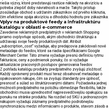
riešia výzvy, ktoré predstavujú rastúce náklady na akvizíciu a
potreba zlepšiť doby návratnosti a marže. Takýto prístup
zosúlaďuje obchod s udržaním zákazníkov od prvého kliknutia,
čím efektívne spája akvizíciu a dlhodobú hodnotu pre zákazníka.
Vplyv na produktové feedy a infraštruktúru
katalógu v oblasti e-commerce
Zavedenie reklamných predplatných v reklamách Shopping
priamo ovplyvňuje spôsob, akým obchodníci štruktúrujú a
udržiavajú svoje feedy produktových dát. Atribút
„subscription_cost“ vyžaduje, aby predajcovia zakódovali nové
metaúdaje do feedov, ktoré sa riadia špecifikáciami Google
Merchant Center. Táto zmena vyžaduje presnú definíciu rytmu
fakturácie, ceny a podmienok ponuky, čo si vyžaduje
aktualizácie pracovných postupov generovania feedov.
Z pohľadu katalógu produkty predplatného zvyšujú zložitosť.
Každý oprávnený produkt musí teraz obsahovať metaúdaje o
opakovanom nákupe, čím sa zvyšujú štandardy pre úplnosť,
presnosť a súlad so štruktúrovanými dátami. Požiadavka jednej
možnosti predplatného na položku obmedzuje flexibilitu, takže
obchodníci musia uprednostniť najpresvedčivejšiu opakujúcu sa
ponuku na stránke produktu. Na rozdiel od SKU s jednorazovým
nákupom vyžadujú záznamy predplatného podrobnejšiu
synchronizáciu medzi informáciami o produkte, stavom zásob a