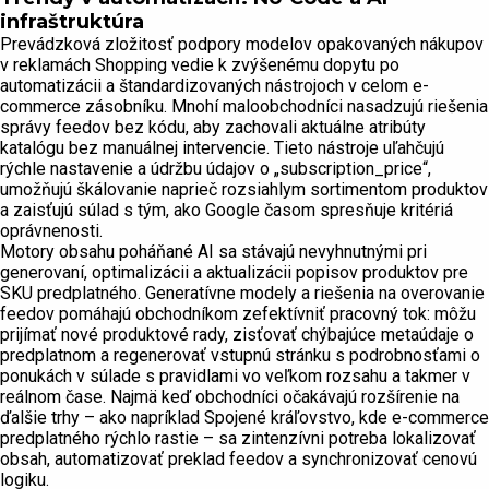
infraštruktúra
Prevádzková zložitosť podpory modelov opakovaných nákupov
v reklamách Shopping vedie k zvýšenému dopytu po
automatizácii a štandardizovaných nástrojoch v celom e-
commerce zásobníku. Mnohí maloobchodníci nasadzujú riešenia
správy feedov bez kódu, aby zachovali aktuálne atribúty
katalógu bez manuálnej intervencie. Tieto nástroje uľahčujú
rýchle nastavenie a údržbu údajov o „subscription_price“,
umožňujú škálovanie naprieč rozsiahlym sortimentom produktov
a zaisťujú súlad s tým, ako Google časom spresňuje kritériá
oprávnenosti.
Motory obsahu poháňané AI sa stávajú nevyhnutnými pri
generovaní, optimalizácii a aktualizácii popisov produktov pre
SKU predplatného. Generatívne modely a riešenia na overovanie
feedov pomáhajú obchodníkom zefektívniť pracovný tok: môžu
prijímať nové produktové rady, zisťovať chýbajúce metaúdaje o
predplatnom a regenerovať vstupnú stránku s podrobnosťami o
ponukách v súlade s pravidlami vo veľkom rozsahu a takmer v
reálnom čase. Najmä keď obchodníci očakávajú rozšírenie na
ďalšie trhy – ako napríklad Spojené kráľovstvo, kde e-commerce
predplatného rýchlo rastie – sa zintenzívni potreba lokalizovať
obsah, automatizovať preklad feedov a synchronizovať cenovú
logiku.