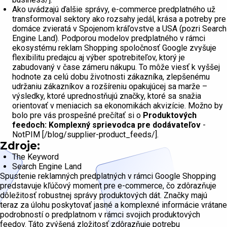
Ako uvádzajú ďalšie správy, e-commerce predplatného už
transformoval sektory ako rozsahy jedál, krása a potreby pre
domáce zvieratá v Spojenom kráľovstve a USA (pozri Search
Engine Land). Podporou modelov predplatného v rámci
ekosystému reklam Shopping spoločnosť Google zvyšuje
flexibilitu predajcu aj výber spotrebiteľov, ktorý je
zabudovaný v čase zámeru nákupu. To môže viesť k vyššej
hodnote za celú dobu životnosti zákazníka, zlepšenému
udržaniu zákazníkov a rozšíreniu opakujúcej sa marže –
výsledky, ktoré uprednostňujú značky, ktoré sa snažia
orientovať v meniacich sa ekonomikách akvizície. Možno by
bolo pre vás prospešné prečítať si o
Produktových
feedoch: Komplexný sprievodca pre dodávateľov
-
NotPIM [/blog/supplier-product_feeds/].
Zdroje:
The Keyword
Search Engine Land
Spustenie reklamných predplatných v rámci Google Shopping
predstavuje kľúčový moment pre e-commerce, čo zdôrazňuje
dôležitosť robustnej správy produktových dát. Značky majú
teraz za úlohu poskytovať jasné a komplexné informácie vrátane
podrobností o predplatnom v rámci svojich produktových
feedov. Táto zvýšená zložitosť zdôrazňuje potrebu