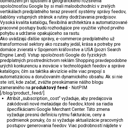
obmedzení pri spustení a geografického rozšírenia
spoločnosťou Google by si mali maloobchodníci v zrelých
vertikálach predplatného teraz preveriť systémy správy feedov,
šablóny vstupných stránok a rutiny dodržiavania predpisov.
Vysoká kvalita katalógu, flexibilná architektúra a automatizované
pracovné postupy budú rozhodujúce pre využitie výhod prvého
pohybu a udržanie opakujúceho sa rastu.
Ako uvádzajú ďalšie správy, e-commerce predplatného už
transformoval sektory ako rozsahy jedál, krása a potreby pre
domáce zvieratá v Spojenom kráľovstve a USA (pozri Search
Engine Land). Vstup spoločnosti Google do fyzických
predplatných prostredníctvom reklám Shopping pravdepodobne
urýchli konkurenciu a inovácie v technológiách feedov a správe
katalógov, čím sa taktika akvizície ešte viac prepojí s
automatizáciou a doručovaním dynamického obsahu. Ak si nie
ste istí, kde začať, zvážte preskúmanie nášho blogu
zameraného na
produktový feed
- NotPIM
[/blog/product_feed/].
Atribút „subscription_cost“ vyžaduje, aby predajcovia
zakódovali nové metaúdaje do feedov, ktoré sa riadia
špecifikáciami Google Merchant Center. Táto zmena
vyžaduje presnú definíciu rytmu fakturácie, ceny a
podmienok ponuky, čo si vyžaduje aktualizácie pracovných
postupov generovania feedov. Viac podrobností nájdete v