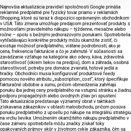
Najnovšia aktualizácia pravidiel spoločnosti Google prináša
reklamné predplatné pre fyzický tovar priamo v reklamách
Shopping, ktoré sú teraz k dispozícii oprávneným obchodníkom
v USA. Táto zmena umožňuje predajcom prezentovať produkty s
možnosťami pravidelného nákupu – týždenne, mesačne alebo
ročne – spolu s bežnými jednorazovými ponukami. Spotrebitelia
vyhľadávajúci konkrétne produkty môžu okamžite zistiť, či
existuje možnosť predplatného, vrátane podrobností, ako je
cena, frekvencia fakturácie a čo je zahrnuté. V súčasnosti sa
zavádzanie vzťahuje na kategórie ako odevy, káva, zdravotná
starostlivosť (okrem liekov na predpis), dom a záhrada, osobná
starostlivosť, potreby pre domáce zvieratá, hotové jedlá a
hračky. Obchodníci musia konfigurovať produktové feedy
pomocou nového atribútu „subscription_cost“, ktorý špecifikuje
fakturačné obdobie a sumu, pričom obmedzenia zahŕňajú
ponuku iba jednej ceny predplatného na vstupnú stránku a žiadnu
podporu propagačných alebo úvodných zliav pri spustení.
Táto aktualizácia predstavuje významný obrat v taktikách
získavania zákazníkov v oblasti maloobchodu, pričom posúva
ponuku predplatného z upsellu po nákupe na integrálnu stratégiu
na vrchu lievika. Umožnením okamžitého nákupu predplatného v
čase zámeru spotrebiteľa môžu značky získať toky
opakovaných príjmov skôr v životnom cykle zákazníka, čím sa