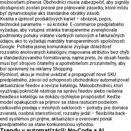
možnosťami plnenia. Obchodníci musia zabezpečiť, aby signály
dostupnosti zostali presné pre plánované zásielky, ktoré môžu
byť dynamickejšie ako štandardné obrátky zásob.
Kvalita a úplnosť produktových kariet – obrázok, popis,
technické parametre – sú kritické. E-commerce predplatného
vyžaduje, aby vstupná stránka transparentne zverejňovala
podmienky ponuky vrátane všetkých cenových a fakturačných
údajov, ako to vyžadujú mandáty transparentnosti spoločnosti
Google. Potreba jasnej komunikácie zvyšuje dôležitosť
rozsiahlo anotovaných katalógov, mapovania atribútov bez chýb
a štandardizovaného formátovania, najmä preto, že obsah feedu
musí byť strojovo čitateľný a spotrebiteľom zrozumiteľný, aby
bol oprávnený na reklamy Shopping.
Rýchlosť, akou je možné uvádzať a propagovať nové SKU
predplatného, závisí od schopnosti obchodníkov automatizovať
aktualizácie feedov a revízie katalógu. Maloobchodníci, ktorí
využívajú pokročilé nástroje na správu feedov alebo riešenia
headless katalógu sa dokážu rýchlejšie prispôsobiť. Keďže
model opakujúcich sa príjmov sa stáva rastúcim podielom
celkového predaja v mnohých sektoroch – potreby pre domáce
zvieratá, osobná starostlivosť, rozsahy jedál – flexibilita back-
end systémov pri príjme, aktualizácii a overovaní ponúk
predplatného sa stane konkurenčnou výhodou.
Trendy v automatizácii: No-Code a AI