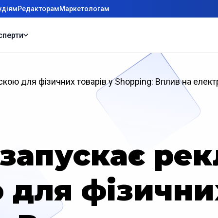
удіям
Редакторам
Маркетологам
сперти
скою для фізичних товарів у Shopping: Вплив на елек
 запускає рек
 для фізичних