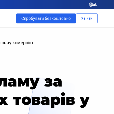
uk
Спробувати безкоштовно
Увійти
тронну комерцію
ламу за
 товарів у