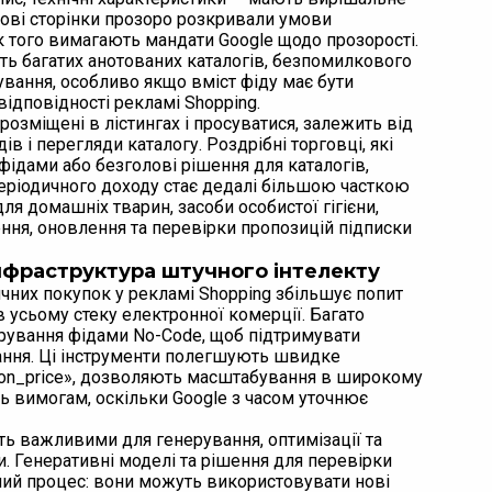
ьові сторінки прозоро розкривали умови
як того вимагають мандати Google щодо прозорості.
сть багатих анотованих каталогів, безпомилкового
ування, особливо якщо вміст фіду має бути
ідповідності рекламі Shopping.
озміщені в лістингах і просуватися, залежить від
в і перегляди каталогу. Роздрібні торговці, які
ідами або безголові рішення для каталогів,
ріодичного доходу стає дедалі більшою часткою
ля домашніх тварин, засоби особистої гігієни,
ння, оновлення та перевірки пропозицій підписки
інфраструктура штучного інтелекту
чних покупок у рекламі Shopping збільшує попит
в усьому стеку електронної комерції. Багато
ерування фідами No-Code, щоб підтримувати
чання. Ці інструменти полегшують швидке
tion_price», дозволяють масштабування в широкому
ть вимогам, оскільки Google з часом уточнює
ть важливими для генерування, оптимізації та
и. Генеративні моделі та рішення для перевірки
ий процес: вони можуть використовувати нові