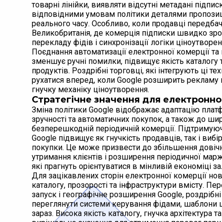
товарні лінійки, виявляти відсутні метадані підпис
відповідними умовам політики деталями пропозиц
реального часу. Особливо, коли продавці передба
Великобританія, де комерція підписки швидко зрос
перекладу фідів і синхронізації логіки ціноутворе
Поєднання автоматизації електронної комерції та 
зменшує ручні помилки, підвищує якість каталогу 
продуктів. Роздрібні торговці, які інтегрують ці т
рухатися вперед, коли Google розширить рекламу п
гнучку механіку ціноутворення.
Стратегічне значення для електронно
Зміна політики Google відображає адаптацію пла
зручності та автоматичних покупок, а також до ши
безперешкодній періодичній комерції. Підтримуюч
Google підвищує як гнучкість продавців, так і виб
покупки. Це може призвести до збільшення довічн
утримання клієнтів і розширення періодичної марж
які прагнуть орієнтуватися в мінливій економіці за
Для зацікавлених сторін електронної комерції но
каталогу, прозорості та інфраструктури вмісту.
запуск і географічне розширення Google, роздрібні
переглянути системи керування фідами, шаблони ц
зараз. Висока якість каталогу, гнучка архітектура