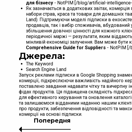
для бізнесу
- NotPIM [/blog/artificial-intelligence
Як зазначається в додаткових звітах, комерція
набори страв, краса та товари для домашніх тва
Land). Підтримуючи моделі підписки в екосисте
продавців, так і вибір споживачів, вбудований
збільшення довічної цінності для кожного кліє
періодичної маржі — результати, яким віддають
мінливій економіці залучення. Вам може бути 
Comprehensive Guide for Suppliers
- NotPIM [/b
Джерела:
The Keyword
Search Engine Land
Запуск реклами підписки в Google Shopping знам
комерції, підкреслюючи важливість надійного ке
поставлено завдання надавати чітку та вичерпну і
фідах продуктів. Ця підвищена складність підкрес
для ефективного керування та оновлення каталог
та залишаємося відданими наданню нашим клієнтам
про продукти, забезпечення відповідності та мак
комерції на основі підписки.
Попередня