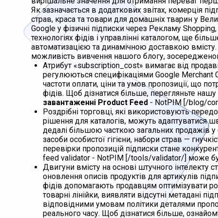
вирішальне значення для отримання переваг перши
Як зазначається в додаткових звітах, комерція пі
страв, краса та товари для домашніх тварин у Велик
Google у фізичні підписки через Рекламу Shopping,
технологіях фідів і управлінні каталогом, ще біль
автоматизацією та динамічною доставкою вмісту. Я
можливість вивчення нашого блогу, зосереджено
Атрибут «subscription_cost» вимагає від продав
регулюються специфікаціями Google Merchant C
частоти оплати, ціни та умов пропозиції, що п
фідів. Щоб дізнатися більше, перегляньте нашу
завантаженні Product Feed
- NotPIM [/blog/co
Роздрібні торговці, які використовують передо
рішення для каталогів, можуть адаптуватися ш
дедалі більшою часткою загальних продажів у 
засоби особистої гігієни, набори страв — гнучк
перевірки пропозицій підписки стане конкурен
feed validator - NotPIM [/tools/validator/] може 
Двигуни вмісту на основі штучного інтелекту с
оновлення описів продуктів для артикулів підп
фідів допомагають продавцям оптимізувати ро
товарні лінійки, виявляти відсутні метадані під
відповідними умовам політики деталями пропо
реального часу. Щоб дізнатися більше, ознайо