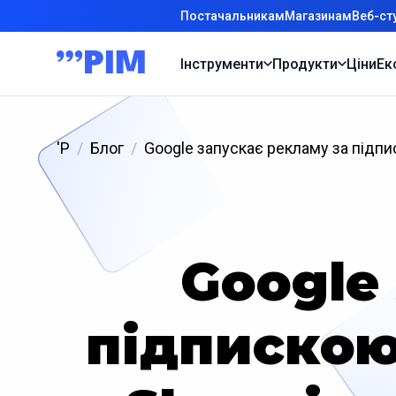
Постачальникам
Магазинам
Веб-ст
Інструменти
Продукти
Ціни
Ек
'P
Блог
Google запускає рекламу за підпи
Google
підпискою