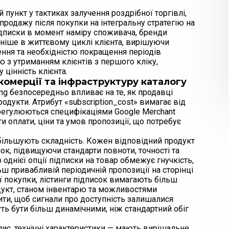
ункт у тактиках залучення роздрібної торгівлі,
родажу після покупки на інтегральну стратегію на
дписки в момент наміру споживача, бренди
ніше в життєвому циклі клієнта, вирішуючи
ення та необхідністю покращення періодів
ю з утриманням клієнтів з першого кліку,
цінність клієнта.
комерції та інфраструктуру каталогу
g безпосередньо впливає на те, як продавці
одукти. Атрибут «subscription_cost» вимагає від
 регулюються специфікаціями Google Merchant
ти оплати, ціни та умов пропозиції, що потребує
 збільшують складність. Кожен відповідний продукт
ок, підвищуючи стандарти повноти, точності та
однієї опції підписки на товар обмежує гнучкість,
ьш привабливій періодичній пропозиції на сторінці
ої покупки, лістинги підписок вимагають більш
дукт, станом інвентарю та можливостями
ти, щоб сигнали про доступність залишалися
ть бути більш динамічними, ніж стандартний обіг
опис, технічні характеристики — мають вирішальне