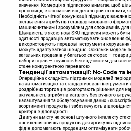
значення. Комерція з підпискою вимагає, щоб ціл
пропозиції, включаючи всі деталі ціни та оплати, 
Необхідність чіткої комунікації підвищує важливі
зіставлення атрибутів і стандартизованого формат
машиночитаним і зрозумілим для споживачів для в
Швидкість, з якою нові SKU підписки можуть бути р
здатності продавців автоматизувати оновлення фіді
використовують передові інструменти керування ф
можуть адаптуватися швидше. Оскільки модель пе
загальних продажів у багатьох секторах — товари д
набори страв — гнучкість бекенд-систем для внесе
стане конкурентною перевагою.
Тенденції автоматизації: No-Code та 
Операційна складність підтримки моделей періоди
на автоматизацію та стандартизовані інструменти 
роздрібних торговців розгортають рішення для к
актуальність атрибутів каталогу без ручного втру
налаштування та обслуговування даних «subscrip
асортименті продуктів і забезпечують відповідніс
критерії відповідності.
Двигуни вмісту на основі штучного інтелекту стаю
оновлення описів продуктів для артикулів підписк
фідів допомагають продавцям оптимізувати робоч