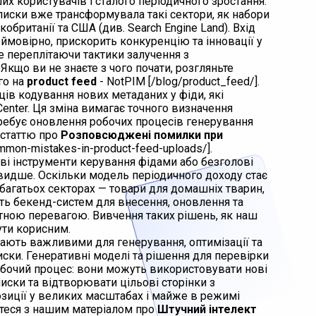
х користувачів і сталого періодичного зростання.
дписки вже трансформувала такі сектори, як набори
обританії та США (див. Search Engine Land). Вхід
 ймовірно, прискорить конкуренцію та інновації у
ше переплітаючи тактики залучення з
кщо ви не знаєте з чого почати, розгляньте
го на
product feed
- NotPIM [/blog/product_feed/].
ців кодування нових метаданих у фіди, які
enter. Ця зміна вимагає точного визначення
отребує оновлення робочих процесів генерування
 статтю про
Розповсюджені помилки при
mmon-mistakes-in-product-feed-uploads/].
ві інструменти керування фідами або безголові
видше. Оскільки модель періодичного доходу стає
багатьох секторах — товари для домашніх тварин,
ість бекенд-систем для внесення, оновлення та
тною перевагою. Вивчення таких рішень, як наш
бути корисним.
тають важливими для генерування, оптимізації та
иски. Генеративні моделі та рішення для перевірки
бочий процес: вони можуть використовувати нові
писки та відтворювати цільові сторінки з
зиції у великих масштабах і майже в режимі
мтеся з нашим матеріалом про
Штучний інтелект