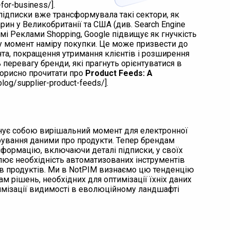
-for-business/].
 підписки вже трансформувала такі сектори, як
рин у Великобританії та США (див. Search Engine
мі Реклами Shopping, Google підвищує як гнучкість
 у момент наміру покупки. Це може призвести до
нта, покращення утримання клієнтів і розширення
 перевагу бренди, які прагнуть орієнтуватися в
корисно прочитати про
Product Feeds: A
log/supplier-product-feeds/].
енує собою вирішальний момент для електронної
рування даними про продукти. Тепер брендам
нформацію, включаючи деталі підписки, у своїх
лює необхідність автоматизованих інструментів
ів продуктів. Ми в NotPIM визнаємо цю тенденцію
 рішень, необхідних для оптимізації їхніх даних
симізації видимості в еволюційному ландшафті