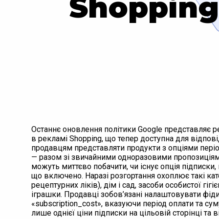
Shopping
Останнє оновлення політики Google представляє р
в рекламі Shopping, що тепер доступна для відпов
продавцям представляти продукти з опціями пері
— разом зі звичайними одноразовими пропозиціями
можуть миттєво побачити, чи існує опція підписки, 
що включено. Наразі розгортання охоплює такі катег
рецептурних ліків), дім і сад, засоби особистої гіг
іграшки. Продавці зобов’язані налаштовувати фід
«subscription_cost», вказуючи період оплати та с
лише однієї ціни підписки на цільовій сторінці та