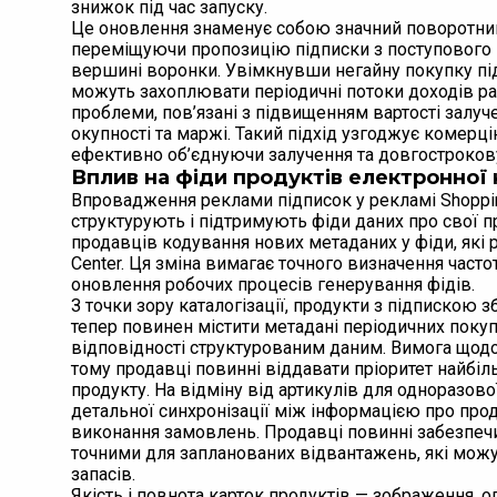
знижок під час запуску.
Це оновлення знаменує собою значний поворотний п
переміщуючи пропозицію підписки з поступового п
вершині воронки. Увімкнувши негайну покупку пі
можуть захоплювати періодичні потоки доходів ра
проблеми, пов’язані з підвищенням вартості залуч
окупності та маржі. Такий підхід узгоджує комерці
ефективно об’єднуючи залучення та довгострокову 
Вплив на фіди продуктів електронної 
Впровадження реклами підписок у рекламі Shoppin
структурують і підтримують фіди даних про свої пр
продавців кодування нових метаданих у фіди, які
Center. Ця зміна вимагає точного визначення часто
оновлення робочих процесів генерування фідів.
З точки зору каталогізації, продукти з підпискою
тепер повинен містити метадані періодичних покуп
відповідності структурованим даним. Вимога щодо 
тому продавці повинні віддавати пріоритет найбіл
продукту. На відміну від артикулів для одноразов
детальної синхронізації між інформацією про про
виконання замовлень. Продавці повинні забезпечи
точними для запланованих відвантажень, які можу
запасів.
Якість і повнота карток продуктів — зображення, 