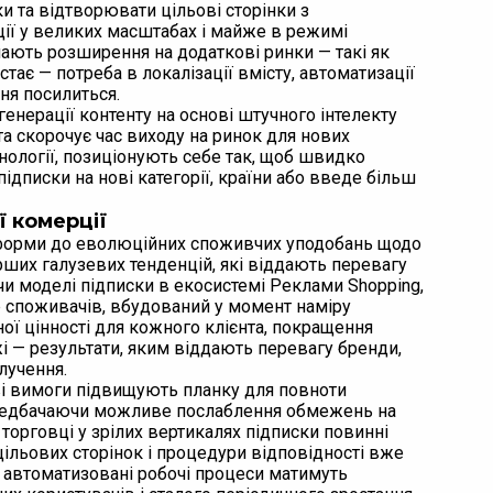
ки та відтворювати цільові сторінки з
ії у великих масштабах і майже в режимі
чають розширення на додаткові ринки — такі як
тає — потреба в локалізації вмісту, автоматизації
ння посилиться.
генерації контенту на основі штучного інтелекту
та скорочує час виходу на ринок для нових
ехнології, позиціонують себе так, щоб швидко
ідписки на нові категорії, країни або введе більш
ї комерції
тформи до еволюційних споживчих уподобань щодо
рших галузевих тенденцій, які віддають перевагу
и моделі підписки в екосистемі Реклами Shopping,
ір споживачів, вбудований у момент наміру
ої цінності для кожного клієнта, покращення
і — результати, яким віддають перевагу бренди,
лучення.
ві вимоги підвищують планку для повноти
 Передбачаючи можливе послаблення обмежень на
 торговці у зрілих вертикалях підписки повинні
ільових сторінок і процедури відповідності вже
 та автоматизовані робочі процеси матимуть