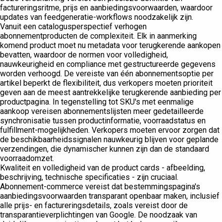
factureringsritme, prijs en aanbiedingsvoorwaarden, waardoor
updates van feedgeneratie-workflows noodzakelijk zijn.
Vanuit een catalogusperspectief verhogen
abonnementproducten de complexiteit. Elk in aanmerking
komend product moet nu metadata voor terugkerende aankopen
bevatten, waardoor de normen voor volledigheid,
nauwkeurigheid en compliance met gestructureerde gegevens
worden verhoogd. De vereiste van één abonnementsoptie per
artikel beperkt de flexibiliteit, dus verkopers moeten prioriteit
geven aan de meest aantrekkelijke terugkerende aanbieding per
productpagina. In tegenstelling tot SKU's met eenmalige
aankoop vereisen abonnementslijsten meer gedetailleerde
synchronisatie tussen productinformatie, voorraadstatus en
fulfillment-mogelijkheden. Verkopers moeten ervoor zorgen dat
de beschikbaarheidssignalen nauwkeurig blijven voor geplande
verzendingen, die dynamischer kunnen zijn dan de standaard
voorraadomzet.
Kwaliteit en volledigheid van de product cards - afbeelding,
beschrijving, technische specificaties - zijn cruciaal.
Abonnement-commerce vereist dat bestemmingspagina's
aanbiedingsvoorwaarden transparant openbaar maken, inclusief
alle prijs- en factureringsdetails, zoals vereist door de
transparantieverplichtingen van Google. De noodzaak van