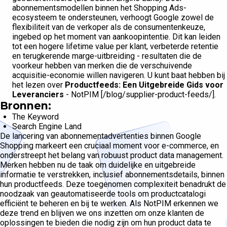
abonnementsmodellen binnen het Shopping Ads-
ecosysteem te ondersteunen, verhoogt Google zowel de
flexibiliteit van de verkoper als de consumentenkeuze,
ingebed op het moment van aankoopintentie. Dit kan leiden
tot een hogere lifetime value per klant, verbeterde retentie
en terugkerende marge-uitbreiding - resultaten die de
voorkeur hebben van merken die de verschuivende
acquisitie-economie willen navigeren. U kunt baat hebben bij
het lezen over
Productfeeds: Een Uitgebreide Gids voor
Leveranciers
- NotPIM [/blog/supplier-product-feeds/].
Bronnen:
The Keyword
Search Engine Land
De lancering van abonnementadvertenties binnen Google
Shopping markeert een cruciaal moment voor e-commerce, en
onderstreept het belang van robuust product data management.
Merken hebben nu de taak om duidelijke en uitgebreide
informatie te verstrekken, inclusief abonnementsdetails, binnen
hun productfeeds. Deze toegenomen complexiteit benadrukt de
noodzaak van geautomatiseerde tools om productcatalogi
efficiënt te beheren en bij te werken. Als NotPIM erkennen we
deze trend en blijven we ons inzetten om onze klanten de
oplossingen te bieden die nodig zijn om hun product data te