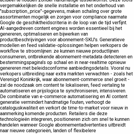
vergemakkelijken de snelle installatie en het onderhoud van
"subscription_price"-gegevens, maken schaling over grote
assortimenten mogelijk en zorgen voor compliance naarmate
Google de geschiktheidscriteria in de loop van de tijd verfijnt.
AI-aangedreven content engines worden essentieel bij het
genereren, optimaliseren en bijwerken van
productbeschrijvingen voor abonnement-SKU's. Generatieve
modellen en feed validatie-oplossingen helpen verkopers de
workflow te stroomlijnen: ze kunnen nieuwe productlijnen
consumeren, ontbrekende abonnement-metadata detecteren en
bestemmingspagina's op schaal en in near-realtime opnieuw
genereren met beleidsconforme aanbiedingsdetails. Vooral nu
verkopers uitbreiding naar extra markten verwachten - zoals het
Verenigd Koninkrijk, waar abonnement-commerce snel groeit -
zal de noodzaak om content te lokaliseren, feed vertaling te
automatiseren en prijslogica te synchroniseren, intensiveren.
De combinatie van e-commerce automatisering en AI content
generatie vermindert handmatige fouten, verhoogt de
cataloguskwaliteit en verkort de time-to-market voor nieuw in
aanmerking komende producten. Retailers die deze
technologieën integreren, positioneren zich om snel te kunnen
handelen wanneer Google abonnementadvertenties uitbreidt
naar nieuwe categorieën, landen of flexibelere