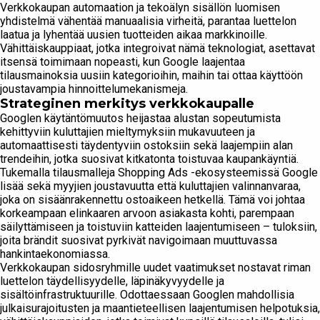
Verkkokaupan automaation ja tekoälyn sisällön luomisen
yhdistelmä vähentää manuaalisia virheitä, parantaa luettelon
laatua ja lyhentää uusien tuotteiden aikaa markkinoille.
Vähittäiskauppiaat, jotka integroivat nämä teknologiat, asettavat
itsensä toimimaan nopeasti, kun Google laajentaa
tilausmainoksia uusiin kategorioihin, maihin tai ottaa käyttöön
joustavampia hinnoittelumekanismeja.
Strateginen merkitys verkkokaupalle
Googlen käytäntömuutos heijastaa alustan sopeutumista
kehittyviin kuluttajien mieltymyksiin mukavuuteen ja
automaattisesti täydentyviin ostoksiin sekä laajempiin alan
trendeihin, jotka suosivat kitkatonta toistuvaa kaupankäyntiä.
Tukemalla tilausmalleja Shopping Ads -ekosysteemissä Google
lisää sekä myyjien joustavuutta että kuluttajien valinnanvaraa,
joka on sisäänrakennettu ostoaikeen hetkellä. Tämä voi johtaa
korkeampaan elinkaaren arvoon asiakasta kohti, parempaan
säilyttämiseen ja toistuviin katteiden laajentumiseen – tuloksiin,
joita brändit suosivat pyrkivät navigoimaan muuttuvassa
hankintaekonomiassa.
Verkkokaupan sidosryhmille uudet vaatimukset nostavat riman
luettelon täydellisyydelle, läpinäkyvyydelle ja
sisältöinfrastruktuurille. Odottaessaan Googlen mahdollisia
julkaisurajoitusten ja maantieteellisen laajentumisen helpotuksia,