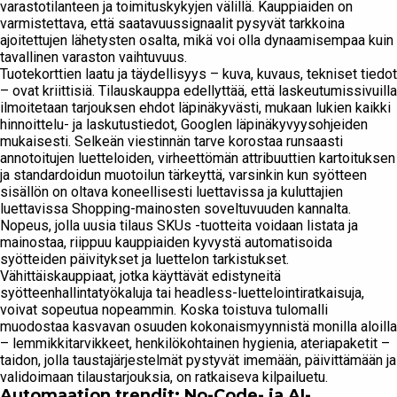
varastotilanteen ja toimituskykyjen välillä. Kauppiaiden on
varmistettava, että saatavuussignaalit pysyvät tarkkoina
ajoitettujen lähetysten osalta, mikä voi olla dynaamisempaa kuin
tavallinen varaston vaihtuvuus.
Tuotekorttien laatu ja täydellisyys – kuva, kuvaus, tekniset tiedot
– ovat kriittisiä. Tilauskauppa edellyttää, että laskeutumissivuilla
ilmoitetaan tarjouksen ehdot läpinäkyvästi, mukaan lukien kaikki
hinnoittelu- ja laskutustiedot, Googlen läpinäkyvyysohjeiden
mukaisesti. Selkeän viestinnän tarve korostaa runsaasti
annotoitujen luetteloiden, virheettömän attribuuttien kartoituksen
ja standardoidun muotoilun tärkeyttä, varsinkin kun syötteen
sisällön on oltava koneellisesti luettavissa ja kuluttajien
luettavissa Shopping-mainosten soveltuvuuden kannalta.
Nopeus, jolla uusia tilaus SKUs -tuotteita voidaan listata ja
mainostaa, riippuu kauppiaiden kyvystä automatisoida
syötteiden päivitykset ja luettelon tarkistukset.
Vähittäiskauppiaat, jotka käyttävät edistyneitä
syötteenhallintatyökaluja tai headless-luettelointiratkaisuja,
voivat sopeutua nopeammin. Koska toistuva tulomalli
muodostaa kasvavan osuuden kokonaismyynnistä monilla aloilla
– lemmikkitarvikkeet, henkilökohtainen hygienia, ateriapaketit –
taidon, jolla taustajärjestelmät pystyvät imemään, päivittämään ja
validoimaan tilaustarjouksia, on ratkaiseva kilpailuetu.
Automaation trendit: No-Code- ja AI-