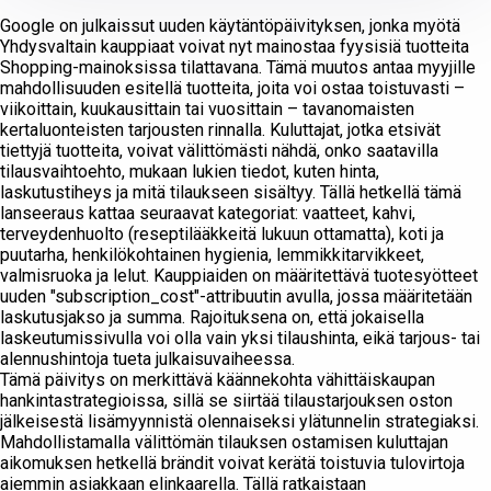
Google on julkaissut uuden käytäntöpäivityksen, jonka myötä
Yhdysvaltain kauppiaat voivat nyt mainostaa fyysisiä tuotteita
Shopping-mainoksissa tilattavana. Tämä muutos antaa myyjille
mahdollisuuden esitellä tuotteita, joita voi ostaa toistuvasti –
viikoittain, kuukausittain tai vuosittain – tavanomaisten
kertaluonteisten tarjousten rinnalla. Kuluttajat, jotka etsivät
tiettyjä tuotteita, voivat välittömästi nähdä, onko saatavilla
tilausvaihtoehto, mukaan lukien tiedot, kuten hinta,
laskutustiheys ja mitä tilaukseen sisältyy. Tällä hetkellä tämä
lanseeraus kattaa seuraavat kategoriat: vaatteet, kahvi,
terveydenhuolto (reseptilääkkeitä lukuun ottamatta), koti ja
puutarha, henkilökohtainen hygienia, lemmikkitarvikkeet,
valmisruoka ja lelut. Kauppiaiden on määritettävä tuotesyötteet
uuden "subscription_cost"-attribuutin avulla, jossa määritetään
laskutusjakso ja summa. Rajoituksena on, että jokaisella
laskeutumissivulla voi olla vain yksi tilaushinta, eikä tarjous- tai
alennushintoja tueta julkaisuvaiheessa.
Tämä päivitys on merkittävä käännekohta vähittäiskaupan
hankintastrategioissa, sillä se siirtää tilaustarjouksen oston
jälkeisestä lisämyynnistä olennaiseksi ylätunnelin strategiaksi.
Mahdollistamalla välittömän tilauksen ostamisen kuluttajan
aikomuksen hetkellä brändit voivat kerätä toistuvia tulovirtoja
aiemmin asiakkaan elinkaarella. Tällä ratkaistaan