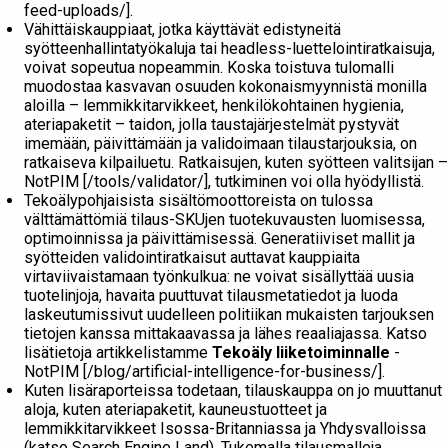
feed-uploads/].
Vähittäiskauppiaat, jotka käyttävät edistyneitä
syötteenhallintatyökaluja tai headless-luettelointiratkaisuja,
voivat sopeutua nopeammin. Koska toistuva tulomalli
muodostaa kasvavan osuuden kokonaismyynnistä monilla
aloilla – lemmikkitarvikkeet, henkilökohtainen hygienia,
ateriapaketit – taidon, jolla taustajärjestelmät pystyvät
imemään, päivittämään ja validoimaan tilaustarjouksia, on
ratkaiseva kilpailuetu. Ratkaisujen, kuten syötteen valitsijan –
NotPIM [/tools/validator/], tutkiminen voi olla hyödyllistä.
Tekoälypohjaisista sisältömoottoreista on tulossa
välttämättömiä tilaus-SKUjen tuotekuvausten luomisessa,
optimoinnissa ja päivittämisessä. Generatiiviset mallit ja
syötteiden validointiratkaisut auttavat kauppiaita
virtaviivaistamaan työnkulkua: ne voivat sisällyttää uusia
tuotelinjoja, havaita puuttuvat tilausmetatiedot ja luoda
laskeutumissivut uudelleen politiikan mukaisten tarjouksen
tietojen kanssa mittakaavassa ja lähes reaaliajassa. Katso
lisätietoja artikkelistamme
Tekoäly liiketoiminnalle
-
NotPIM [/blog/artificial-intelligence-for-business/].
Kuten lisäraporteissa todetaan, tilauskauppa on jo muuttanut
aloja, kuten ateriapaketit, kauneustuotteet ja
lemmikkitarvikkeet Isossa-Britanniassa ja Yhdysvalloissa
(katso Search Engine Land). Tukemalla tilausmalleja