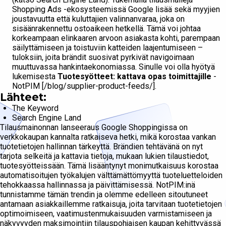
Shopping Ads -ekosysteemissä Google lisää sekä myyjien
joustavuutta että kuluttajien valinnanvaraa, joka on
sisäänrakennettu ostoaikeen hetkellä. Tämä voi johtaa
korkeampaan elinkaaren arvoon asiakasta kohti, parempaan
säilyttämiseen ja toistuviin katteiden laajentumiseen –
tuloksiin, joita brändit suosivat pyrkivät navigoimaan
muuttuvassa hankintaekonomiassa. Sinulle voi olla hyötyä
lukemisesta
Tuotesyötteet: kattava opas toimittajille
-
NotPIM [/blog/supplier-product-feeds/].
Lähteet:
The Keyword
Search Engine Land
Tilausmainonnan lanseeraus Google Shoppingissa on
verkkokaupan kannalta ratkaiseva hetki, mikä korostaa vankan
tuotetietojen hallinnan tärkeyttä. Brändien tehtävänä on nyt
tarjota selkeitä ja kattavia tietoja, mukaan lukien tilaustiedot,
tuotesyötteissään. Tämä lisääntynyt monimutkaisuus korostaa
automatisoitujen työkalujen välttämättömyyttä tuoteluetteloiden
tehokkaassa hallinnassa ja päivittämisessä. NotPIM:inä
tunnistamme tämän trendin ja olemme edelleen sitoutuneet
antamaan asiakkaillemme ratkaisuja, joita tarvitaan tuotetietojen
optimoimiseen, vaatimustenmukaisuuden varmistamiseen ja
näkyvyyden maksimointiin tilauspohjaisen kaupan kehittyvässä