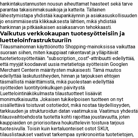
hankintakustannusten nousun aiheuttamat haasteet sekä tarve
parantaa takaisinmaksuaikoja ja katteita. Tällainen
lähestymistapa yhdistää kaupankäynnin ja asiakasuskollisuuden
jo ensimmäisestä klikkauksesta lähtien, mikä yhdistää
hankinnan ja pitkäaikaisen asiakasarvon tehokkaasti.
Vaikutus verkkokaupan tuotesyötteisiin ja
luetteloinfrastruktuuriin
Tilausmainonnan käyttöönotto Shopping-mainoksissa vaikuttaa
suoraan siihen, miten kauppiaat rakentavat ja ylläpitävät
tuotetietosyötteitään. "subscription_cost"-attribuutti edellyttää,
että myyjät koodaavat uusia metatietoja syötteisiin Googlen
Merchant Centerin määritysten mukaisesti. Tämä muutos
edellyttää laskutustiheyden, hinnan ja tarjouksen ehtojen
täsmällistä määrittämistä, mikä puolestaan edellyttää
syötteiden luontityönkulkujen päivitystä.
Luettelointinäkökulmasta tilaustuotteet lisäävät
monimutkaisuutta. Jokaisen tukikelpoisen tuotteen on nyt
sisällettävä toistuvat ostotiedot, mikä nostaa täydellisyyden,
tarkkuuden ja strukturoidun datan vaatimuksia. Vaatimus yhdestä
tilausvaihtoehdosta tuotetta kohti rajoittaa joustavuutta, joten
kauppiaiden on priorisoitava houkuttelevin toistuva tarjous
tuotesivulla. Toisin kuin kertaluonteiset ostot SKUt,
tilauslistaukset vaativat tarkempaa synkronointia tuotetietojen,