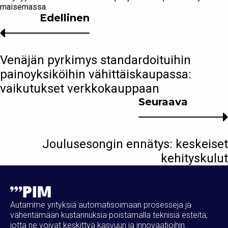
maisemassa.
Edellinen
Venäjän pyrkimys standardoituihin
painoyksiköihin vähittäiskaupassa:
vaikutukset verkkokauppaan
Seuraava
Joulusesongin ennätys: keskeiset
kehityskulut
Autamme yrityksiä automatisoimaan prosesseja ja
vähentämään kustannuksia poistamalla teknisiä esteitä,
jotta ne voivat keskittyä kasvuun ja innovaatioihin.