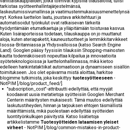
vähittäiskauppiaiden, jotka toimivat kypsillä tilausaloilla, tulisi
tarkistaa syötteenhallintajärjestelmänsä,
laskeutumissivumallinsa ja vaatimustenmukaisuusmenettelynsä
nyt. Korkea luettelon laatu, joustava arkkitehtuuri ja
automatisoidut työnkulut ovat ratkaisevan tärkeitä
hyödyntämään etumatkaetuja ja ylläpitämään toistuvaa kasvua.
Kuten lisäraporteissa todetaan, tilauskauppa on jo muuttanut
aloja, kuten ateriapaketit, kauneustuotteet ja lemmikkitarvikkeet
Isossa-Britanniassa ja Yhdysvalloissa (katso Search Engine
Land). Googlen pääsy fyysisiin tilauksiin Shopping-mainosten
kautta todennäköisesti nopeuttaa kilpailua ja innovaatioita
syöteteknologioissa ja luettelonhallinnassa, mikä kietoo
edelleen hankintataktiikat automaatioon ja dynaamiseen sisällön
toimitukseen. Jos olet epävarma mistä aloittaa, harkitse
blogimme tutkimista, joka keskittyy
tuotesyötteeseen
-
NotPIM [/blog/product_feed/].
"subscription_cost"-attribuutti edellyttää, että myyjät
koodaavat uusia metatietoja syötteisiin Googlen Merchant
Centerin määritysten mukaisesti. Tämä muutos edellyttää
laskutustiheyden, hinnan ja tarjouksen ehtojen täsmällistä
määrittämistä, mikä puolestaan edellyttää syötteiden
luontityönkulkujen päivitystä. Katso lisätietoja
artikkelistamme
Tuotesyötteiden lataamisen yleiset
virheet
- NotPIM [/blog/common-mistakes-in-product-