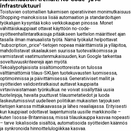
infrastruktuuri
Toistuvien ostomallien tukemisen operatiivinen monimutkaisuus
Shopping-mainoksissa lisää automaation ja standardoitujen
työkalujen kysyntää koko verkkokaupan pinossa. Monet
vähittäiskauppiaat ottavat käyttöön no-code-
syötteenhallintaratkaisuja pitääkseen luettelon määritteet ajan
tasalla ilman manuaalista työtä. Nämä työkalut helpottavat
"subscription_price"-tietojen nopeaa määrittämistä ja ylläpitoa,
mahdollistavat skaalauksen suurissa tuotevalikoimissa ja
varmistavat vaatimustenmukaisuuden, kun Google tarkentaa
soveltuvuuskriteerejä ajan myötä.
Tekoälypohjaisista sisältömoottoreista on tulossa
välttämättömiä tilaus-SKUjen tuotekuvausten luomisessa,
optimoinnissa ja päivittämisessä. Generatiiviset mallit ja
syötteiden validointiratkaisut auttavat kauppiaita
virtaviivaistamaan työnkulkua: ne voivat sisällyttää uusia
tuotelinjoja, havaita puuttuvat tilausmetatiedot ja luoda
laskeutumissivut uudelleen politiikan mukaisten tarjouksen
tietojen kanssa mittakaavassa ja lähes reaaliajassa. Erityisesti
kun kauppiaat odottavat laajentumista uusille markkinoille –
kuten Isossa-Britanniassa, missä tilauskauppa kasvaa nopeasti
– tarve lokalisoida sisältöä, automatisoida syötteiden käännös
ja synkronoida hinnoittelulogiikkaa kasvaa.