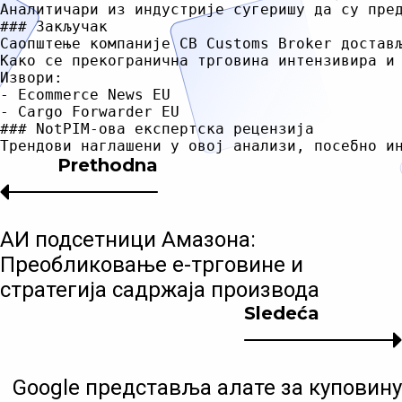
Аналитичари из индустрије сугеришу да су пре
### Закључак

Саопштење компаније CB Customs Broker достав
Како се прекогранична трговина интензивира и
Извори:

- Ecommerce News EU

- Cargo Forwarder EU

### NotPIM-ова експертска рецензија

Prethodna
АИ подсетници Амазона:
Преобликовање е-трговине и
стратегија садржаја производа
Sledeća
Google представља алате за куповину