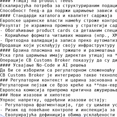
#### Утицај на product feeds

Ескалирајућа потреба за структурираним подац
Способност feeд-а да подржи царињење зависи 
#### Стандарди каталога и квалитет садржаја

Европске царинске власти намећу строже контр
Резултат је изражена промена у стратегији сад
- Обогаћивање prođuct cards са детаљним специ
- Коришћење формата читљивих машина (нпр., XM
- Претходна валидација записа преко аутоматиз
Продавци који усклађују своју инфраструктуру 
#### Брзина пласмана на тржиште и размештања 
Уска грла царињења имају директан утицај на 
Операције CB Customs Broker показују да су д
#### Усвајање No-Code и AI решења

Да би се изборили са регулаторном сложеношћу
CB Customs Broker је интегрирао такве технол
### Регулаторни контекст и царина заснована н
Регулаторни пејзаж се брзо креће ка **пан-ев
Европска комисија припрема критична ажурирањ
### Нови изазови и хипотезе

Упркос напретку, одређени изазови остају:

- Регулаторна фрагментација, где су циљеви ус
- Ризик од повећане контроле и инспекција за 
- Еволуирајућа дефиниција обима усклађености 