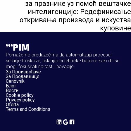
за празнике уз помоћ вештачке
интелигенције: Редефинисање
откривања производа и искуства
куповине
Pomažemo preduzećima da automatizuju procese i
smanje troškove, uklanjajući tehničke barijere kako bi se
mogli fokusirati na rast i inovacije.
За Произвођаче
За Продавнице
Cenovnik
Блог
Вести
Cookie policy
Privecy policy
Oferta
Terms and Conditions