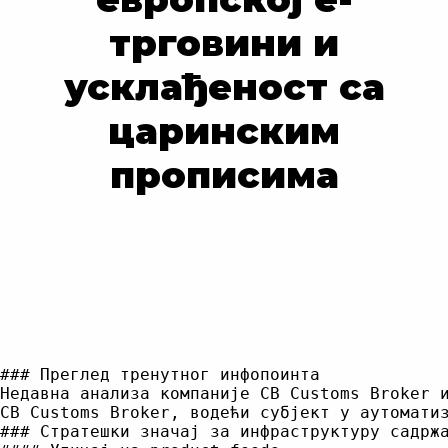
трговини и
усклађеност са
царинским
прописима
### Преглед тренутног инфопоинта

Недавна анализа компаније CB Customs Broker 
CB Customs Broker, водећи субјект у аутомати
### Стратешки значај за инфраструктуру садржа