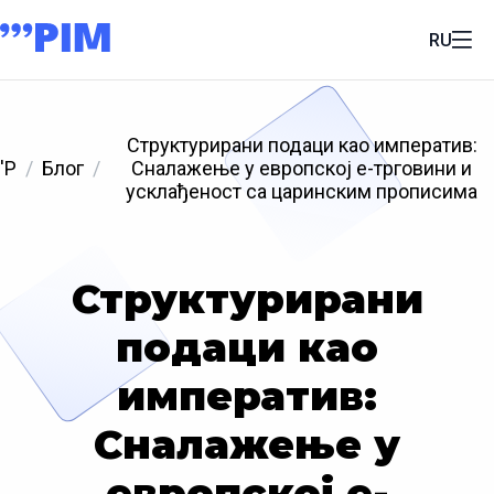
RU
Структурирани подаци као императив:
'P
Блог
Сналажење у европској е-трговини и
усклађеност са царинским прописима
Структурирани
подаци као
императив:
Сналажење у
европској е-