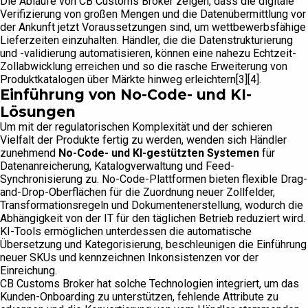
Die Abläufe von CB Customs Broker zeigen, dass die digitale
Verifizierung von großen Mengen und die Datenübermittlung vor
der Ankunft jetzt Voraussetzungen sind, um wettbewerbsfähige
Lieferzeiten einzuhalten. Händler, die die Datenstrukturierung
und -validierung automatisieren, können eine nahezu Echtzeit-
Zollabwicklung erreichen und so die rasche Erweiterung von
Produktkatalogen über Märkte hinweg erleichtern[3][4].
Einführung von No-Code- und KI-
Lösungen
Um mit der regulatorischen Komplexität und der schieren
Vielfalt der Produkte fertig zu werden, wenden sich Händler
zunehmend
No-Code- und KI-gestützten Systemen
für
Datenanreicherung, Katalogverwaltung und Feed-
Synchronisierung zu. No-Code-Plattformen bieten flexible Drag-
and-Drop-Oberflächen für die Zuordnung neuer Zollfelder,
Transformationsregeln und Dokumentenerstellung, wodurch die
Abhängigkeit von der IT für den täglichen Betrieb reduziert wird.
KI-Tools ermöglichen unterdessen die automatische
Übersetzung und Kategorisierung, beschleunigen die Einführung
neuer SKUs und kennzeichnen Inkonsistenzen vor der
Einreichung.
CB Customs Broker hat solche Technologien integriert, um das
Kunden-Onboarding zu unterstützen, fehlende Attribute zu