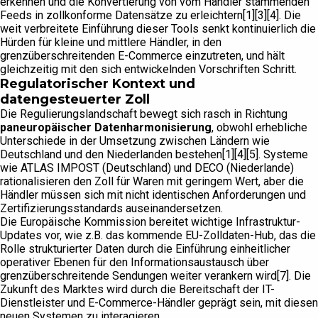
erkennen und die Konvertierung von vom Händler stammenden
Feeds in zollkonforme Datensätze zu erleichtern[1][3][4]. Die
weit verbreitete Einführung dieser Tools senkt kontinuierlich die
Hürden für kleine und mittlere Händler, in den
grenzüberschreitenden E-Commerce einzutreten, und hält
gleichzeitig mit den sich entwickelnden Vorschriften Schritt.
Regulatorischer Kontext und
datengesteuerter Zoll
Die Regulierungslandschaft bewegt sich rasch in Richtung
paneuropäischer Datenharmonisierung
, obwohl erhebliche
Unterschiede in der Umsetzung zwischen Ländern wie
Deutschland und den Niederlanden bestehen[1][4][5]. Systeme
wie ATLAS IMPOST (Deutschland) und DECO (Niederlande)
rationalisieren den Zoll für Waren mit geringem Wert, aber die
Händler müssen sich mit nicht identischen Anforderungen und
Zertifizierungsstandards auseinandersetzen.
Die Europäische Kommission bereitet wichtige Infrastruktur-
Updates vor, wie z.B. das kommende EU-Zolldaten-Hub, das die
Rolle strukturierter Daten durch die Einführung einheitlicher
operativer Ebenen für den Informationsaustausch über
grenzüberschreitende Sendungen weiter verankern wird[7]. Die
Zukunft des Marktes wird durch die Bereitschaft der IT-
Dienstleister und E-Commerce-Händler geprägt sein, mit diesen
neuen Systemen zu interagieren.