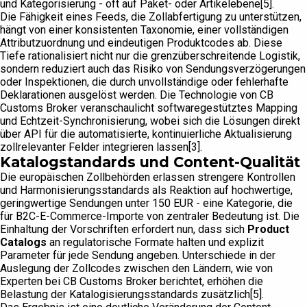
und Kategorisierung - oft auf Paket- oder Artikelebene[5].
Die Fähigkeit eines Feeds, die Zollabfertigung zu unterstützen,
hängt von einer konsistenten Taxonomie, einer vollständigen
Attributzuordnung und eindeutigen Produktcodes ab. Diese
Tiefe rationalisiert nicht nur die grenzüberschreitende Logistik,
sondern reduziert auch das Risiko von Sendungsverzögerungen
oder Inspektionen, die durch unvollständige oder fehlerhafte
Deklarationen ausgelöst werden. Die Technologie von CB
Customs Broker veranschaulicht softwaregestütztes Mapping
und Echtzeit-Synchronisierung, wobei sich die Lösungen direkt
über API für die automatisierte, kontinuierliche Aktualisierung
zollrelevanter Felder integrieren lassen[3].
Katalogstandards und Content-Qualität
Die europäischen Zollbehörden erlassen strengere Kontrollen
und Harmonisierungsstandards als Reaktion auf hochwertige,
geringwertige Sendungen unter 150 EUR - eine Kategorie, die
für B2C-E-Commerce-Importe von zentraler Bedeutung ist. Die
Einhaltung der Vorschriften erfordert nun, dass sich
Product
Catalogs
an regulatorische Formate halten und explizit
Parameter für jede Sendung angeben. Unterschiede in der
Auslegung der Zollcodes zwischen den Ländern, wie von
Experten bei CB Customs Broker berichtet, erhöhen die
Belastung der Katalogisierungsstandards zusätzlich[5].