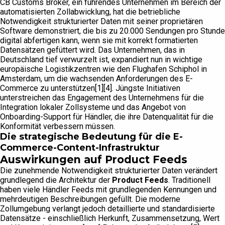
CB Customs Broker, ein führendes Unternehmen im Bereich der
automatisierten Zollabwicklung, hat die betriebliche
Notwendigkeit strukturierter Daten mit seiner proprietären
Software demonstriert, die bis zu 20.000 Sendungen pro Stunde
digital abfertigen kann, wenn sie mit korrekt formatierten
Datensätzen gefüttert wird. Das Unternehmen, das in
Deutschland tief verwurzelt ist, expandiert nun in wichtige
europäische Logistikzentren wie den Flughafen Schiphol in
Amsterdam, um die wachsenden Anforderungen des E-
Commerce zu unterstützen[1][4]. Jüngste Initiativen
unterstreichen das Engagement des Unternehmens für die
Integration lokaler Zollsysteme und das Angebot von
Onboarding-Support für Händler, die ihre Datenqualität für die
Konformität verbessern müssen.
Die strategische Bedeutung für die E-
Commerce-Content-Infrastruktur
Auswirkungen auf Product Feeds
Die zunehmende Notwendigkeit strukturierter Daten verändert
grundlegend die Architektur der
Product Feeds
. Traditionell
haben viele Händler Feeds mit grundlegenden Kennungen und
mehrdeutigen Beschreibungen gefüllt. Die moderne
Zollumgebung verlangt jedoch detaillierte und standardisierte
Datensätze - einschließlich Herkunft, Zusammensetzung, Wert