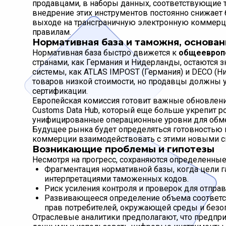
продавцами, в наборы данных, соответствующие т
внедрение этих инструментов постоянно снижает
выходе на трансграничную электронную коммер
правилам.
Нормативная база и таможня, основан
Нормативная база быстро движется к
общеевропе
странами, как Германия и Нидерланды, остаются зна
системы, как ATLAS IMPOST (Германия) и DECO (
товаров низкой стоимости, но продавцы должны 
сертификации.
Европейская комиссия готовит важные обновлени
Customs Data Hub, который еще больше укрепит р
унифицированные операционные уровни для обмен
Будущее рынка будет определяться готовностью 
коммерции взаимодействовать с этими новыми с
Возникающие проблемы и гипотезы
Несмотря на прогресс, сохраняются определенны
Фрагментация нормативной базы, когда цели
интерпретациями таможенных кодов.
Риск усиления контроля и проверок для отпра
Развивающееся определение объема соответс
прав потребителей, окружающей среды и безо
Отраслевые аналитики предполагают, что предпри