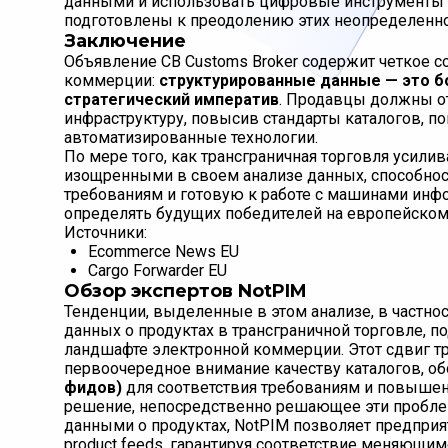
данными и использовать цифровые инструменты 
подготовлены к преодолению этих неопределенн
Заключение
Объявление CB Customs Broker содержит четкое 
коммерции:
структурированные данные — это б
стратегический императив
. Продавцы должны о
инфраструктуру, повысив стандарты каталогов, по
автоматизированные технологии.
По мере того, как трансграничная торговля усили
изощренными в своем анализе данных, способнос
требованиям и готовую к работе с машинами инф
определять будущих победителей на европейско
Источники:
Ecommerce News EU
Cargo Forwarder EU
Обзор экспертов NotPIM
Тенденции, выделенные в этом анализе, в частнос
данных о продуктах в трансграничной торговле, 
ландшафте электронной коммерции. Этот сдвиг тр
первоочередное внимание качеству каталогов, о
фидов)
для соответствия требованиям и повышен
решение, непосредственно решающее эти пробле
данными о продуктах, NotPIM позволяет предприя
product feeds, гарантируя соответствие меняющи