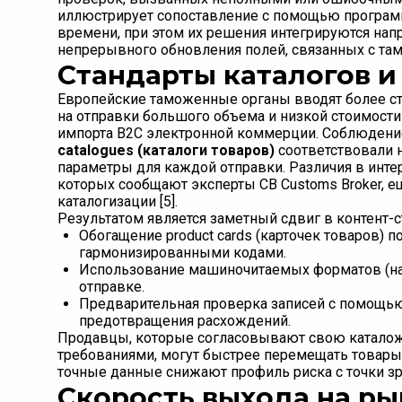
иллюстрирует сопоставление с помощью програм
времени, при этом их решения интегрируются нап
непрерывного обновления полей, связанных с там
Стандарты каталогов и
Европейские таможенные органы вводят более стр
на отправки большого объема и низкой стоимости 
импорта B2C электронной коммерции. Соблюдение
catalogues (каталоги товаров)
соответствовали 
параметры для каждой отправки. Различия в инт
которых сообщают эксперты CB Customs Broker, е
каталогизации [5].
Результатом является заметный сдвиг в контент-с
Обогащение product cards (карточек товаров)
гармонизированными кодами.
Использование машиночитаемых форматов (нап
отправке.
Предварительная проверка записей с помощью
предотвращения расхождений.
Продавцы, которые согласовывают свою катало
требованиями, могут быстрее перемещать товары
точные данные снижают профиль риска с точки з
Скорость выхода на ры