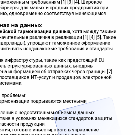
аможенным требованиям [1] [3] [4]. Широкое
 барьеры для малых и средних предприятий при
цию, одновременно соответствуя меняющимся
ная на данных
йской гармонизации данных
, хотя между такими
чительные различия в реализации [1] [4] [5]. Такие
Нидерланды), упрощают таможенное оформление
учитывать неодинаковые требования и стандарты
я инфраструктуры, такие как предстоящий EU
оль структурированных данных, внедрив
а информацией об отправках через границы [7].
поставщиков ИТ-услуг и продавцов электронной
истемами.
е проблемы:
 гармонизации подрываются местными
влений с недостаточным объемом данных.
твия в условиях меняющихся стандартов защиты
пасности продукции.
ятия, готовые инвестировать в управление