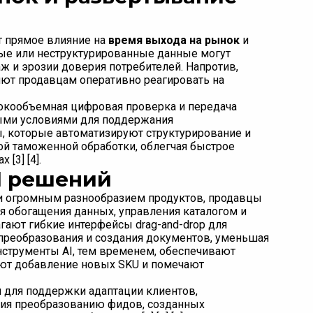
 прямое влияние на
время выхода на рынок
и
ные или неструктурированные данные могут
аж и эрозии доверия потребителей. Напротив,
яют продавцам оперативно реагировать на
сокообъемная цифровая проверка и передача
ными условиями для поддержания
, которые автоматизируют структурирование и
ой таможенной обработки, облегчая быстрое
[3] [4].
I решений
и огромным разнообразием продуктов, продавцы
я обогащения данных, управления каталогом и
ают гибкие интерфейсы drag-and-drop для
преобразования и создания документов, уменьшая
нструменты AI, тем временем, обеспечивают
яют добавление новых SKU и помечают
и для поддержки адаптации клиентов,
вия преобразованию фидов, созданных