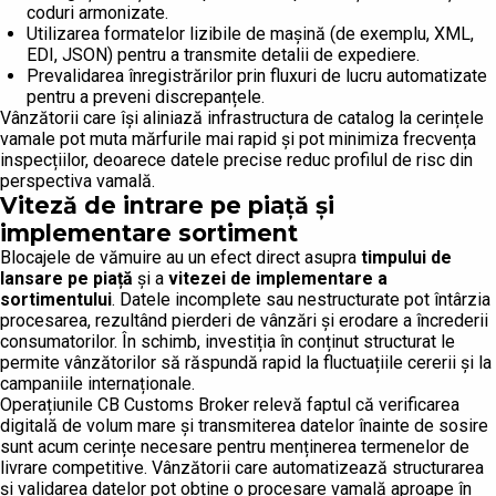
coduri armonizate.
Utilizarea formatelor lizibile de mașină (de exemplu, XML,
EDI, JSON) pentru a transmite detalii de expediere.
Prevalidarea înregistrărilor prin fluxuri de lucru automatizate
pentru a preveni discrepanțele.
Vânzătorii care își aliniază infrastructura de catalog la cerințele
vamale pot muta mărfurile mai rapid și pot minimiza frecvența
inspecțiilor, deoarece datele precise reduc profilul de risc din
perspectiva vamală.
Viteză de intrare pe piață și
implementare sortiment
Blocajele de vămuire au un efect direct asupra
timpului de
lansare pe piață
și a
vitezei de implementare a
sortimentului
. Datele incomplete sau nestructurate pot întârzia
procesarea, rezultând pierderi de vânzări și erodare a încrederii
consumatorilor. În schimb, investiția în conținut structurat le
permite vânzătorilor să răspundă rapid la fluctuațiile cererii și la
campaniile internaționale.
Operațiunile CB Customs Broker relevă faptul că verificarea
digitală de volum mare și transmiterea datelor înainte de sosire
sunt acum cerințe necesare pentru menținerea termenelor de
livrare competitive. Vânzătorii care automatizează structurarea
și validarea datelor pot obține o procesare vamală aproape în