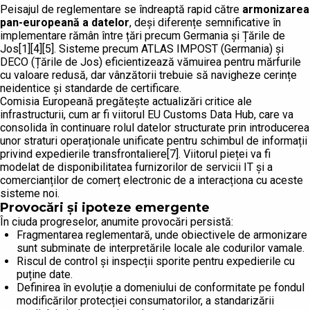
Peisajul de reglementare se îndreaptă rapid către
armonizarea
pan-europeană a datelor
, deși diferențe semnificative în
implementare rămân între țări precum Germania și Țările de
Jos[1][4][5]. Sisteme precum ATLAS IMPOST (Germania) și
DECO (Țările de Jos) eficientizează vămuirea pentru mărfurile
cu valoare redusă, dar vânzătorii trebuie să navigheze cerințe
neidentice și standarde de certificare.
Comisia Europeană pregătește actualizări critice ale
infrastructurii, cum ar fi viitorul EU Customs Data Hub, care va
consolida în continuare rolul datelor structurate prin introducerea
unor straturi operaționale unificate pentru schimbul de informații
privind expedierile transfrontaliere[7]. Viitorul pieței va fi
modelat de disponibilitatea furnizorilor de servicii IT și a
comercianților de comerț electronic de a interacționa cu aceste
sisteme noi.
Provocări și ipoteze emergente
În ciuda progreselor, anumite provocări persistă:
Fragmentarea reglementară, unde obiectivele de armonizare
sunt subminate de interpretările locale ale codurilor vamale.
Riscul de control și inspecții sporite pentru expedierile cu
puține date.
Definirea în evoluție a domeniului de conformitate pe fondul
modificărilor protecției consumatorilor, a standarizării