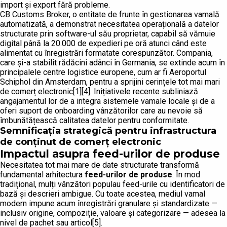
import și export fără probleme.
CB Customs Broker, o entitate de frunte în gestionarea vamală
automatizată, a demonstrat necesitatea operațională a datelor
structurate prin software-ul său proprietar, capabil să vămuie
digital până la 20.000 de expedieri pe oră atunci când este
alimentat cu înregistrări formatate corespunzător. Compania,
care și-a stabilit rădăcini adânci în Germania, se extinde acum în
principalele centre logistice europene, cum ar fi Aeroportul
Schiphol din Amsterdam, pentru a sprijini cerințele tot mai mari
de comerț electronic[1][4]. Inițiativele recente subliniază
angajamentul lor de a integra sistemele vamale locale și de a
oferi suport de onboarding vânzătorilor care au nevoie să
îmbunătățească calitatea datelor pentru conformitate.
Semnificația strategică pentru infrastructura
de conținut de comerț electronic
Impactul asupra feed-urilor de produse
Necesitatea tot mai mare de date structurate transformă
fundamental arhitectura
feed-urilor de produse
. În mod
tradițional, mulți vânzători populau feed-urile cu identificatori de
bază și descrieri ambigue. Cu toate acestea, mediul vamal
modern impune acum înregistrări granulare și standardizate —
inclusiv origine, compoziție, valoare și categorizare — adesea la
nivel de pachet sau articol[5].