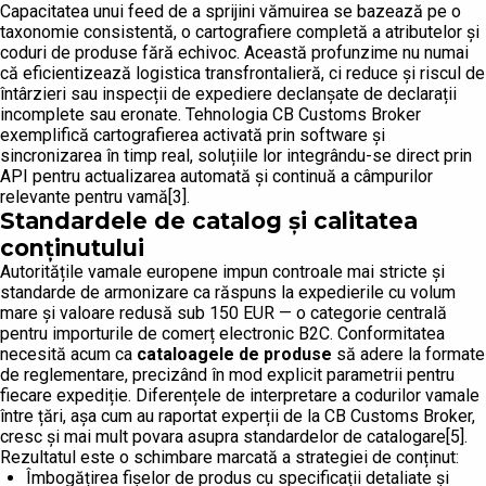
Capacitatea unui feed de a sprijini vămuirea se bazează pe o
taxonomie consistentă, o cartografiere completă a atributelor și
coduri de produse fără echivoc. Această profunzime nu numai
că eficientizează logistica transfrontalieră, ci reduce și riscul de
întârzieri sau inspecții de expediere declanșate de declarații
incomplete sau eronate. Tehnologia CB Customs Broker
exemplifică cartografierea activată prin software și
sincronizarea în timp real, soluțiile lor integrându-se direct prin
API pentru actualizarea automată și continuă a câmpurilor
relevante pentru vamă[3].
Standardele de catalog și calitatea
conținutului
Autoritățile vamale europene impun controale mai stricte și
standarde de armonizare ca răspuns la expedierile cu volum
mare și valoare redusă sub 150 EUR — o categorie centrală
pentru importurile de comerț electronic B2C. Conformitatea
necesită acum ca
cataloagele de produse
să adere la formate
de reglementare, precizând în mod explicit parametrii pentru
fiecare expediție. Diferențele de interpretare a codurilor vamale
între țări, așa cum au raportat experții de la CB Customs Broker,
cresc și mai mult povara asupra standardelor de catalogare[5].
Rezultatul este o schimbare marcată a strategiei de conținut:
Îmbogățirea fișelor de produs cu specificații detaliate și