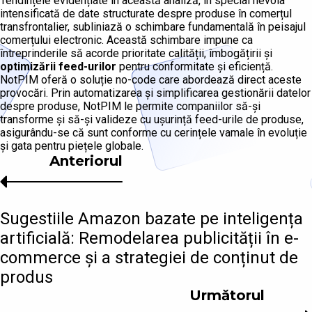
Tendințele evidențiate în această analiză, în special nevoia
intensificată de date structurate despre produse în comerțul
transfrontalier, subliniază o schimbare fundamentală în peisajul
comerțului electronic. Această schimbare impune ca
întreprinderile să acorde prioritate calității, îmbogățirii și
optimizării feed-urilor
pentru conformitate și eficiență.
NotPIM oferă o soluție no-code care abordează direct aceste
provocări. Prin automatizarea și simplificarea gestionării datelor
despre produse, NotPIM le permite companiilor să-și
transforme și să-și valideze cu ușurință feed-urile de produse,
asigurându-se că sunt conforme cu cerințele vamale în evoluție
și gata pentru piețele globale.
Anteriorul
Sugestiile Amazon bazate pe inteligența
artificială: Remodelarea publicității în e-
commerce și a strategiei de conținut de
produs
Următorul