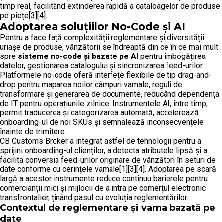
timp real, facilitând extinderea rapidă a cataloagelor de produse
pe piețe[3][4].
Adoptarea soluțiilor No-Code și AI
Pentru a face față complexității reglementare și diversității
uriașe de produse, vânzătorii se îndreaptă din ce în ce mai mult
spre
sisteme no-code și bazate pe AI
pentru îmbogățirea
datelor, gestionarea catalogului și sincronizarea feed-urilor.
Platformele no-code oferă interfețe flexibile de tip drag-and-
drop pentru maparea noilor câmpuri vamale, reguli de
transformare și generarea de documente, reducând dependența
de IT pentru operațiunile zilnice. Instrumentele AI, între timp,
permit traducerea și categorizarea automată, accelerează
onboarding-ul de noi SKUs și semnalează inconsecvențele
înainte de trimitere.
CB Customs Broker a integrat astfel de tehnologii pentru a
sprijini onboarding-ul clienților, a detecta atributele lipsă și a
facilita conversia feed-urilor originare de vânzători în seturi de
date conforme cu cerințele vamale[1][3][4]. Adoptarea pe scară
largă a acestor instrumente reduce continuu barierele pentru
comercianții mici și mijlocii de a intra pe comerțul electronic
transfrontalier, ținând pasul cu evoluția reglementărilor.
Contextul de reglementare și vama bazată pe
date