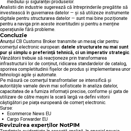
mediului și siguranței produselor.
Analistii din industrie sugerează că întreprinderile pregătite să
investească în guvernarea datelor — și să utilizeze instrumente
digitale pentru structurarea datelor — sunt mai bine poziționate
pentru a naviga prin aceste incertitudini și pentru a menține
operațiunile fără probleme.
Concluzie
Anunțul CB Customs Broker transmite un mesaj clar pentru
comerțul electronic european:
datele structurate nu mai sunt
pur și simplu o preferință tehnică, ci un imperativ strategic
.
Vânzătorii trebuie să reacționeze prin transformarea
infrastructurii lor de conținut, ridicarea standardelor de catalog,
sporirea completitudinii fișelor de produs și implementarea unor
tehnologii agile și automate.
Pe măsură ce comerțul transfrontalier se intensifică și
autoritățile vamale devin mai sofisticate în analiza datelor,
capacitatea de a furniza informații precise, conforme și gata de
utilizare de către mașini la scară largă va defini viitorii
câștigători pe piața europeană de comerț electronic.
Surse:
Ecommerce News EU
Cargo Forwarder EU
Revizuirea experților NotPIM