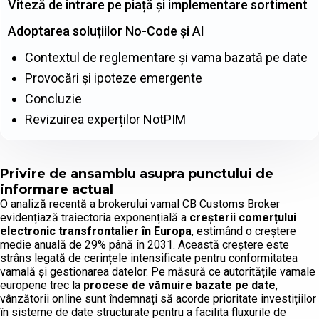
Viteză de intrare pe piață și implementare sortiment
Adoptarea soluțiilor No-Code și AI
Contextul de reglementare și vama bazată pe date
Provocări și ipoteze emergente
Concluzie
Revizuirea experților NotPIM
Privire de ansamblu asupra punctului de
informare actual
O analiză recentă a brokerului vamal CB Customs Broker
evidențiază traiectoria exponențială a
creșterii comerțului
electronic transfrontalier în Europa
, estimând o creștere
medie anuală de 29% până în 2031. Această creștere este
strâns legată de cerințele intensificate pentru conformitatea
vamală și gestionarea datelor. Pe măsură ce autoritățile vamale
europene trec la
procese de vămuire bazate pe date
,
vânzătorii online sunt îndemnați să acorde prioritate investițiilor
în sisteme de date structurate pentru a facilita fluxurile de