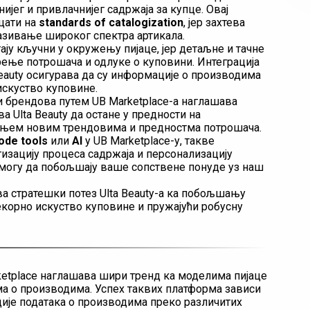
јег и привлачнијег садржаја за купце. Овај
цати на
standards of catalogization
, јер захтева
азивање широког спектра артикала.
ају кључни у окружењу пијаце, јер детаљне и тачне
ење потрошача и одлуке о куповини. Интеграција
 Beauty осигурава да су информације о производима
искуство куповине.
 брендова путем UB Marketplace-а наглашава
ва Ulta Beauty да остане у предности на
ањем новим трендовима и предностма потрошача.
ode tools
или
AI
у UB Marketplace-у, такве
тизацију процеса садржаја и персонализацију
 могу да побољшају ваше сопствене понуде уз наш
ва стратешки потез Ulta Beauty-а ка побољшању
екорно искуство куповине и пружајући робусну
rketplace наглашава шири тренд ка моделима пијаце
а о производима. Успех таквих платформа зависи
ије података о производима преко различитих