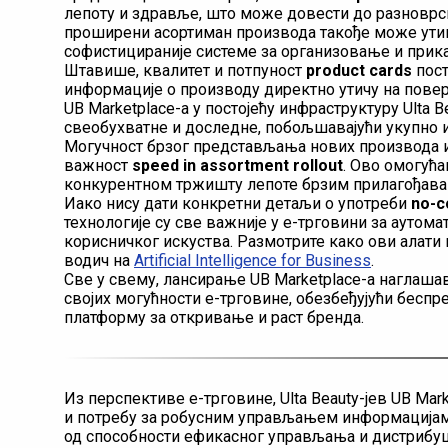
лепоту и здравље, што може довести до разноврсни
проширени асортиман производа такође може ути
софистицираније системе за организовање и прик
Штавише, квалитет и потпуност
product cards
пост
информације о производу директно утичу на повер
UB Marketplace-а у постојећу инфраструктуру Ulta
свеобухватне и доследне, побољшавајући укупно 
Могучност брзог представљања нових производа и
важност
speed in assortment rollout
. Ово омогућа
конкурентном тржишту лепоте брзим прилагођав
Иако нису дати конкретни детаљи о употреби
no-c
технологије су све важније у е-трговини за аутома
корисничког искуства. Размотрите како ови алати
водич на
Artificial Intelligence for Business
.
Све у свему, лансирање UB Marketplace-а наглаша
својих могућности е-трговине, обезбеђујући беспр
платформу за откривање и раст бренда.
Из перспективе е-трговине, Ulta Beauty-јев UB Ma
и потребу за робусним управљањем информацијам
од способности ефикасног управљања и дистрибуц