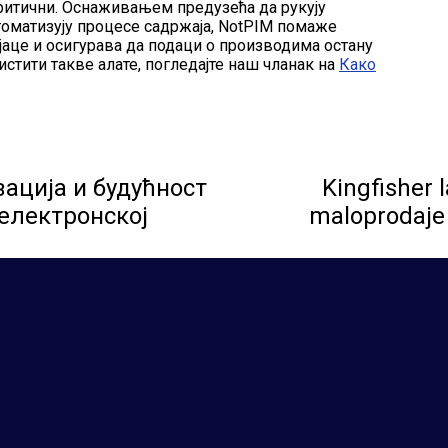
критични. Оснаживањем предузећа да рукују
томатизују процесе садржаја, NotPIM помаже
jаце и осигурава да подаци о производима остану
истити такве алате, погледајте наш чланак на
Како
ација и будућност
Kingfisher l
 електронској
maloprodaje 