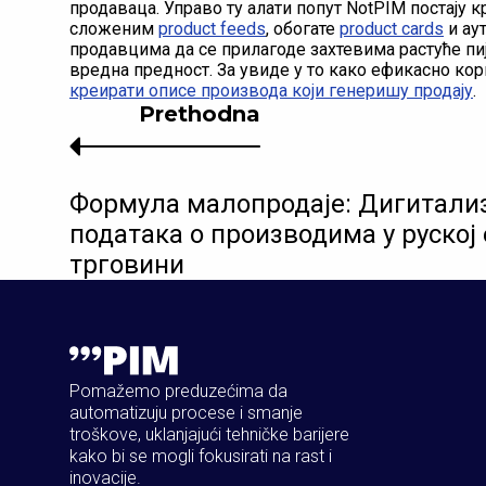
продаваца. Управо ту алати попут NotPIM постају 
сложеним
product feeds
, обогате
product cards
и ау
продавцима да се прилагоде захтевима растуће пи
вредна предност. За увиде у то како ефикасно кор
креирати описе производа који генеришу продају
.
Prethodna
Формула малопродаје: Дигитализ
података о производима у руској
трговини
Pomažemo preduzećima da
automatizuju procese i smanje
troškove, uklanjajući tehničke barijere
kako bi se mogli fokusirati na rast i
inovacije.