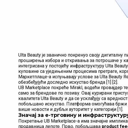
Ulta Beauty је званично покренуо своју дигиталну п
проширења избора и откривања за потрошаче у кат
интегрисана у постојећу инфраструктуру Ulta Beaut
куповине са уједињеним процесима претраге, корп
Маркетплаце-а испуњавају услове за Ulta Beauty R
обезбеђујући доследно искуство бренда [1] [2].
UB Marketplace покреће Mirakl, водећи провајдер т
само за брендове по позиву. Овај курирани прист
квалитета Ulta Beauty и да се усклађују са вредно
побољшано искуство. Платформа омогућава бржи ул
више новости и дубљи ауторитет у категорији [1].
Значај за е-трговину и инфраструктур
Покретање UB Marketplace-а има значајне имплика
продавница лепоте. Прво, побољшава
product fee