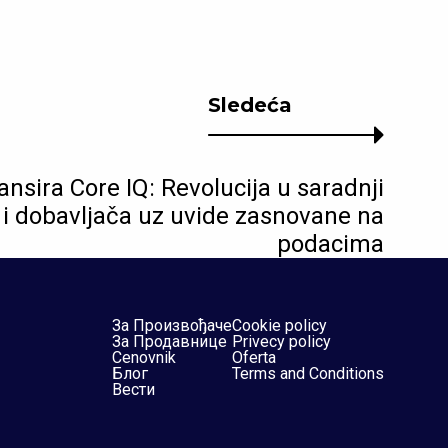
Sledeća
ansira Core IQ: Revolucija u saradnji
i dobavljača uz uvide zasnovane na
podacima
За Произвођаче
Cookie policy
За Продавнице
Privecy policy
Cenovnik
Oferta
Блог
Terms and Conditions
Вести