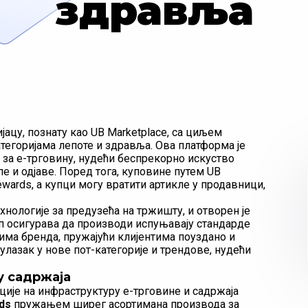
здравља
ијацу, познату као UB Marketplace, са циљем
егоријама лепоте и здравља. Ова платформа је
y за е-трговину, нудећи беспрекорно искуство
е и одјаве. Поред тога, куповине путем UB
ewards, а купци могу вратити артикле у продавници,
ехнологије за предузећа на тржишту, и отворен је
уп осигурава да производи испуњавају стандарде
стима бренда, пружајући клијентима поуздано и
азак у нове пот-категорије и трендове, нудећи
у садржаја
ције на инфраструктуру е-трговине и садржаја
ds
пружањем ширег асортимана производа за