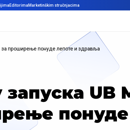
ijima
Editorima
Marketinškim stručnjacima
ce за проширење понуде лепоте и здравља
y запуска UB 
рење понуде