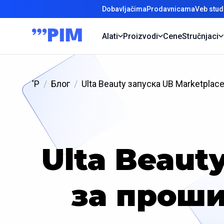
Dobavljačima
Prodavnicama
Veb stud
Alati
Proizvodi
Cene
Stručnjaci
'P
Блог
Ulta Beauty запуска UB Marketpla
Ulta Beaut
за проши