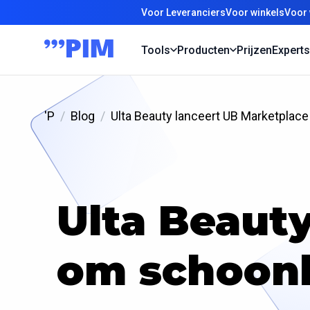
Voor Leveranciers
Voor winkels
Voor 
Tools
Producten
Prijzen
Experts
'P
Blog
Ulta Beauty lanceert UB Marketplac
Ulta Beaut
om schoonh