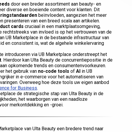
eeds
door een breder assortiment aan beauty- en
er diverse en boeiende content voor klanten. Dit
eringstandaarden
beïnvloeden, aangezien het meer
 presenteren van een breed scala aan artikelen.
duct cards
cruciaal in een marktplaatsomgeving,
e rechtstreeks van invloed is op het vertrouwen van de
an UB Marketplace in de bestaande infrastructuur van
id en consistent is, wat de algehele winkelervaring
e introduceren via UB Marketplace onderstreept het
t
. Hierdoor kan Ulta Beauty de concurrentiepositie in de
n aan opkomende trends en consumentenvoorkeuren.
er het gebruik van
no-code tools
of
AI
in UB
angrijker in e-commerce voor het automatiseren van
ervaringen. Overweeg hoe deze tools uw eigen aanbod
ligence for Business
.
tplace de strategische stap van Ulta Beauty in de
ijkheden, het waarborgen van een naadloze
 voor merkontdekking en -groei.
rketplace van Ulta Beauty een bredere trend naar