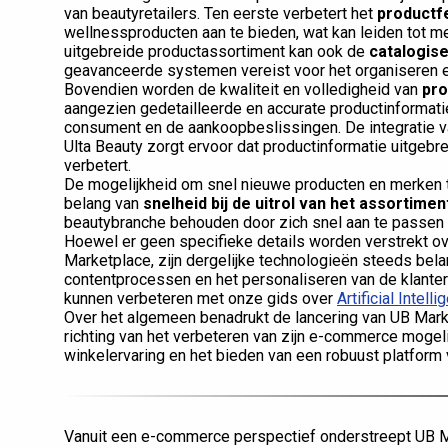
van beautyretailers. Ten eerste verbetert het
productf
wellnessproducten aan te bieden, wat kan leiden tot me
uitgebreide productassortiment kan ook de
catalogis
geavanceerde systemen vereist voor het organiseren en
Bovendien worden de kwaliteit en volledigheid van
pro
aangezien gedetailleerde en accurate productinformati
consument en de aankoopbeslissingen. De integratie v
Ulta Beauty zorgt ervoor dat productinformatie uitgebre
verbetert.
De mogelijkheid om snel nieuwe producten en merken t
belang van
snelheid bij de uitrol van het assortimen
beautybranche behouden door zich snel aan te passe
Hoewel er geen specifieke details worden verstrekt ov
Marketplace, zijn dergelijke technologieën steeds bel
contentprocessen en het personaliseren van de klant
kunnen verbeteren met onze gids over
Artificial Intel
Over het algemeen benadrukt de lancering van UB Marke
richting van het verbeteren van zijn e-commerce mogel
winkelervaring en het bieden van een robuust platform
Vanuit een e-commerce perspectief onderstreept UB Ma