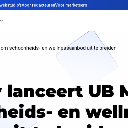
webstudio's
Voor redacteuren
Voor marketeers
e om schoonheids- en wellnessaanbod uit te breiden
y lanceert UB 
eids- en wel