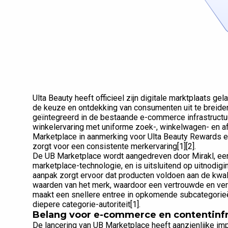
Ulta Beauty heeft officieel zijn digitale marktplaats ge
de keuze en ontdekking van consumenten uit te breiden
geïntegreerd in de bestaande e-commerce infrastructuu
winkelervaring met uniforme zoek-, winkelwagen- en 
Marketplace in aanmerking voor Ulta Beauty Rewards en 
zorgt voor een consistente merkervaring[1][2].
De UB Marketplace wordt aangedreven door Mirakl, een
marketplace-technologie, en is uitsluitend op uitnod
aanpak zorgt ervoor dat producten voldoen aan de kwali
waarden van het merk, waardoor een vertrouwde en verb
maakt een snellere entree in opkomende subcategorieë
diepere categorie-autoriteit[1].
Belang voor e-commerce en contentinfr
De lancering van UB Marketplace heeft aanzienlijke im