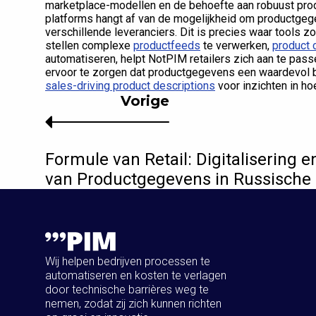
marketplace-modellen en de behoefte aan robuust prod
platforms hangt af van de mogelijkheid om productgegev
verschillende leveranciers. Dit is precies waar tools z
stellen complexe
productfeeds
te verwerken,
product 
automatiseren, helpt NotPIM retailers zich aan te pas
ervoor te zorgen dat productgegevens een waardevol bez
sales-driving product descriptions
voor inzichten in hoe
Vorige
Formule van Retail: Digitalisering 
van Productgegevens in Russisch
Wij helpen bedrijven processen te
automatiseren en kosten te verlagen
door technische barrières weg te
nemen, zodat zij zich kunnen richten