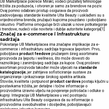
UB Marketplace pokreće Mirakl, vodeći pružatelj tehnologije
tržišta za poduzeća, i otvoren je samo za brendove na poziv.
Ovaj pomno odabrani pristup osigurava da proizvodi
zadovoljavaju standarde kvalitete Ulta Beauty i usklađeni su s
vrijednostima brenda, pružajući kupcima pouzdano i poboljšano
iskustvo. Platforma omogućuje brži ulazak u nove potkategorije
i trendove, nudeći više noviteta i dublje autoritete kategorija[1].
Značaj za e-commerce i infrastrukturu
sadržaja
Pokretanje UB Marketplacea ima značajne implikacije za e-
commerce i infrastrukturu sadržaja trgovaca ljepotom. Prvo,
poboljšava
product feedove
pružanjem šireg asortimana
proizvoda za ljepotu i wellness, što može dovesti do
raznolikijeg i zanimljivijeg sadržaja za kupce. Ovaj prošireni
asortiman proizvoda također može utjecati na
standarde
katalogizacije
, jer zahtijeva sofisticiranije sustave za
organiziranje i prikazivanje širokog spektra artikala.
Štoviše, kvaliteta i potpunost
product cardova
postaju ključni u
postavkama tržišta, jer detaljne i točne informacije o
proizvodima izravno utječu na povjerenje potrošača i odluke o
kupnji. Integracija UB Marketplacea u već postojeću
infrastrukturu Ulta Beauty osigurava da su informacije o
proizvodima sveobuhvatne i dosljedne, poboljšavajući