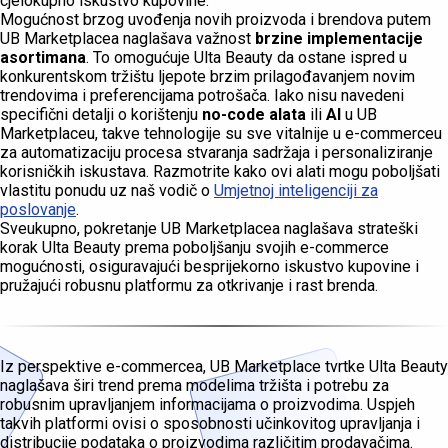
cjelokupno iskustvo kupovine.
Mogućnost brzog uvođenja novih proizvoda i brendova putem
UB Marketplacea naglašava važnost
brzine implementacije
asortimana
. To omogućuje Ulta Beauty da ostane ispred u
konkurentskom tržištu ljepote brzim prilagođavanjem novim
trendovima i preferencijama potrošača. Iako nisu navedeni
specifični detalji o korištenju
no-code alata
ili
AI
u UB
Marketplaceu, takve tehnologije su sve vitalnije u e-commerceu
za automatizaciju procesa stvaranja sadržaja i personaliziranje
korisničkih iskustava. Razmotrite kako ovi alati mogu poboljšati
vlastitu ponudu uz naš vodič o
Umjetnoj inteligenciji za
poslovanje
.
Sveukupno, pokretanje UB Marketplacea naglašava strateški
korak Ulta Beauty prema poboljšanju svojih e-commerce
mogućnosti, osiguravajući besprijekorno iskustvo kupovine i
pružajući robusnu platformu za otkrivanje i rast brenda.
Iz perspektive e-commercea, UB Marketplace tvrtke Ulta Beauty
naglašava širi trend prema modelima tržišta i potrebu za
robusnim upravljanjem informacijama o proizvodima. Uspjeh
takvih platformi ovisi o sposobnosti učinkovitog upravljanja i
distribucije podataka o proizvodima različitim prodavačima.