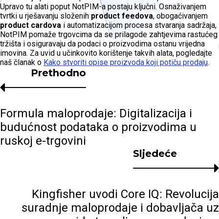
Upravo tu alati poput NotPIM-a postaju ključni. Osnaživanjem
tvrtki u rješavanju složenih
product feedova
, obogaćivanjem
product cardova
i automatizacijom procesa stvaranja sadržaja,
NotPIM pomaže trgovcima da se prilagode zahtjevima rastućeg
tržišta i osiguravaju da podaci o proizvodima ostanu vrijedna
imovina. Za uvid u učinkovito korištenje takvih alata, pogledajte
naš članak o
Kako stvoriti opise proizvoda koji potiču prodaju
.
Prethodno
Formula maloprodaje: Digitalizacija i
budućnost podataka o proizvodima u
ruskoj e-trgovini
Sljedeće
Kingfisher uvodi Core IQ: Revolucija
suradnje maloprodaje i dobavljača uz