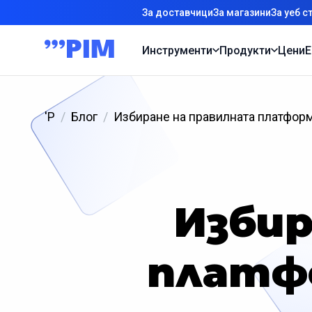
За доставчици
За магазини
За уеб с
Инструменти
Продукти
Цени
Е
'P
Блог
Избиране на правилната платформ
Избир
платф