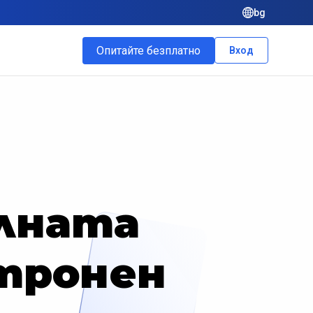
bg
Опитайте безплатно
Вход
илната
тронен