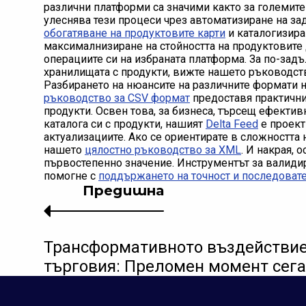
различни платформи са значими както за големите 
улеснява тези процеси чрез автоматизиране на за
обогатяване на продуктовите карти
и каталогизира
максималнизиране на стойността на продуктовите 
операциите си на избраната платформа. За по-зад
хранилищата с продукти, вижте нашето ръководст
Разбирането на нюансите на различните формати н
ръководство за CSV формат
предоставя практични
продукти. Освен това, за бизнеса, търсещ ефекти
каталога си с продукти, нашият
Delta Feed
е проект
актуализациите. Ако се ориентирате в сложността 
нашето
цялостно ръководство за XML
. И накрая, 
първостепенно значение. Инструментът за валиди
помогне с
поддържането на точност и последоват
Предишна
Трансформативното въздействие
търговия: Преломен момент сега