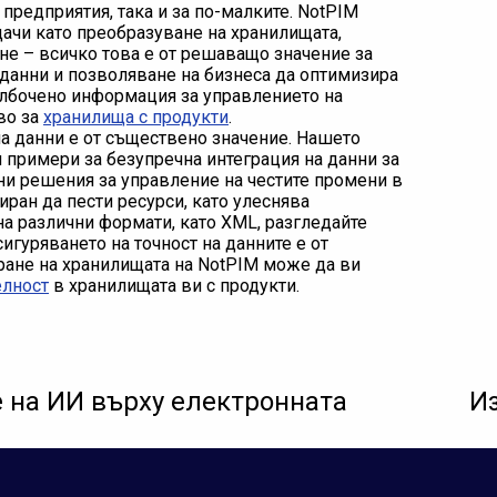
предприятия, така и за по-малките. NotPIM
дачи като преобразуване на хранилищата,
не – всичко това е от решаващо значение за
данни и позволяване на бизнеса да оптимизира
ълбочено информация за управлението на
во за
хранилища с продукти
.
а данни е от съществено значение. Нашето
 примери за безупречна интеграция на данни за
вни решения за управление на честите промени в
иран да пести ресурси, като улеснява
на различни формати, като XML, разгледайте
осигуряването на точност на данните е от
ране на хранилищата на NotPIM може да ви
елност
в хранилищата ви с продукти.
 на ИИ върху електронната
И