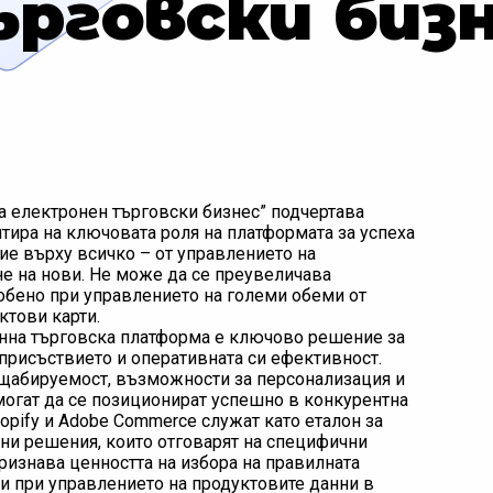
рговски биз
а електронен търговски бизнес” подчертава
нтира на ключовата роля на платформата за успеха
ие върху всичко – от управлението на
е на нови. Не може да се преувеличава
обено при управлението на големи обеми от
ктови карти.
онна търговска платформа е ключово решение за
присъствието и оперативната си ефективност.
ащабируемост, възможности за персонализация и
могат да се позиционират успешно в конкурентна
opify и Adobe Commerce служат като еталон за
ни решения, които отговарят на специфични
ризнава ценността на избора на правилната
ти при управлението на продуктовите данни в