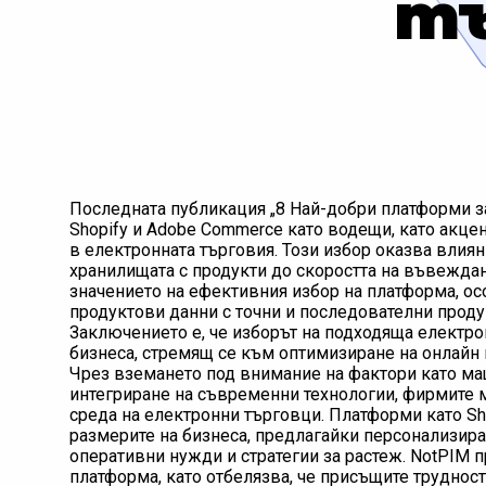
тъ
Последната публикация „8 Най-добри платформи з
Shopify и Adobe Commerce като водещи, като акце
в електронната търговия. Този избор оказва влиян
хранилищата с продукти до скоростта на въвеждан
значението на ефективния избор на платформа, ос
продуктови данни с точни и последователни проду
Заключението е, че изборът на подходяща електр
бизнеса, стремящ се към оптимизиране на онлайн 
Чрез вземането под внимание на фактори като м
интегриране на съвременни технологии, фирмите 
среда на електронни търговци. Платформи като Sh
размерите на бизнеса, предлагайки персонализира
оперативни нужди и стратегии за растеж. NotPIM п
платформа, като отбелязва, че присъщите труднос