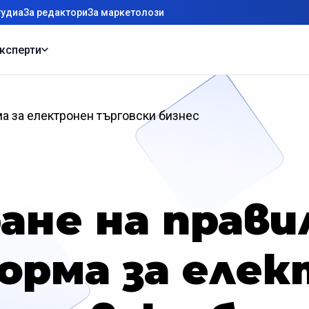
тудиа
За редактори
За маркетолози
ксперти
а за електронен търговски бизнес
ане на прав
орма за елек