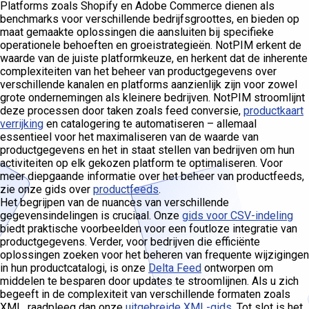
Platforms zoals Shopify en Adobe Commerce dienen als
benchmarks voor verschillende bedrijfsgroottes, en bieden op
maat gemaakte oplossingen die aansluiten bij specifieke
operationele behoeften en groeistrategieën. NotPIM erkent de
waarde van de juiste platformkeuze, en herkent dat de inherente
complexiteiten van het beheer van productgegevens over
verschillende kanalen en platforms aanzienlijk zijn voor zowel
grote ondernemingen als kleinere bedrijven. NotPIM stroomlijnt
deze processen door taken zoals feed conversie,
productkaart
verrijking
en catalogering te automatiseren – allemaal
essentieel voor het maximaliseren van de waarde van
productgegevens en het in staat stellen van bedrijven om hun
activiteiten op elk gekozen platform te optimaliseren. Voor
meer diepgaande informatie over het beheer van productfeeds,
zie onze gids over
productfeeds
.
Het begrijpen van de nuances van verschillende
gegevensindelingen is cruciaal. Onze
gids voor CSV-indeling
biedt praktische voorbeelden voor een foutloze integratie van
productgegevens. Verder, voor bedrijven die efficiënte
oplossingen zoeken voor het beheren van frequente wijzigingen
in hun productcatalogi, is onze
Delta Feed
ontworpen om
middelen te besparen door updates te stroomlijnen. Als u zich
begeeft in de complexiteit van verschillende formaten zoals
XML, raadpleeg dan onze
uitgebreide XML-gids
. Tot slot is het