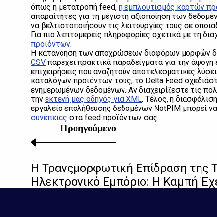
όπως η μετατροπή feed,
η εμπλουτισμός καρτών πρ
απαραίτητες για τη μέγιστη αξιοποίηση των δεδομέ
να βελτιστοποιήσουν τις λειτουργίες τους σε οποι
Για πιο λεπτομερείς πληροφορίες σχετικά με τη διαχ
προϊόντων
.
Η κατανόηση των αποχρώσεων διαφόρων μορφών δεδ
CSV
παρέχει πρακτικά παραδείγματα για την άψογη
επιχειρήσεις που αναζητούν αποτελεσματικές λύσει
καταλόγων προϊόντων τους, το Delta Feed σχεδιάστ
ενημερωμένων δεδομένων. Αν διαχειρίζεστε τις πο
την
εκτενή μας οδηγός για XML
. Τέλος, η διασφάλισ
εργαλείο επαλήθευσης δεδομένων NotPIM μπορεί να
συνέπειας
στα feed προϊόντων σας.
Προηγούμενο
Η Τρανςμορφωτική Επίδραση της 
Ηλεκτρονικό Εμπόριο: Η Καμπή Έχε