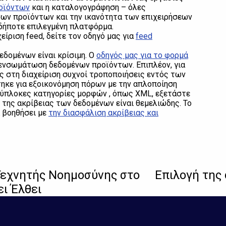
οϊόντων
και η καταλογογράφηση – όλες
νων προϊόντων και την ικανότητα των επιχειρήσεων
αδήποτε επιλεγμένη πλατφόρμα.
είριση feed, δείτε τον οδηγό μας για
feed
ομένων είναι κρίσιμη. Ο
οδηγός μας για το φορμά
 ενσωμάτωση δεδομένων προϊόντων. Επιπλέον, για
ς στη διαχείριση συχνοί τροποποιήσεις εντός των
ηκε για εξοικονόμηση πόρων με την απλοποίηση
λύπλοκες κατηγορίες μορφών , όπως XML, εξετάστε
η της ακρίβειας των δεδομένων είναι θεμελιώδης. Το
 βοηθήσει με
την διασφάλιση ακρίβειας και
Τεχνητής Νοημοσύνης στο
Επιλογή της
ι Έλθει