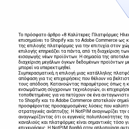
Το πρόσφατο άρθρο «8 Καλύτερες Πλατφόρμες Ηλεκτ
επισημαίνει το Shopify και το Adobe Commerce ως κ
της επιλογής πλατφόρμας για την επιτυχία στον χώρ
επιλογής επηρεάζει τα πάντα, από τη διαχείριση τ
εισαγωγής νέων προϊόντων. Η σημασία της αποτελεσ
διαχείριση μεγάλων όγκων δεδομένων προϊόντων με 
μπορεί να υπερεκτιμηθεί.
Συμπερασματικά, η επιλογή μιας κατάλληλης πλατφό
απόφαση για τις επιχειρήσεις που θέλουν να βελτιστ
τους απόδοση. Κατανοώντας παραμέτρους όπως η κλ
ενσωμάτωση σύγχρονων τεχνολογιών, οι επιχειρήσει
τοποθετημένες για να πετύχουν σε ένα ανταγωνιστ
το Shopify και το Adobe Commerce αποτελούν σημεί
προσφέροντας προσαρμοσμένες λύσεις που καλύπτου
στρατηγικές ανάπτυξης. Η NotPIM αναγνωρίζει την 
αναγνωρίζοντας ότι οι εγγενείς πολυπλοκότητες τ
καναλιούς και πλατφόρμες είναι σημαντικές τόσο γι
επιχειρήσεις. Η NotPIM βοηθά στην απλοποίηση αυ