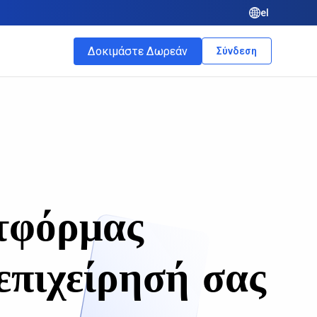
el
Δοκιμάστε Δωρεάν
Σύνδεση
τφόρμας
επιχείρησή σας