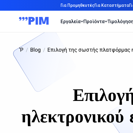
Για Προμηθευτές
Για Καταστήματα
Γ
Εργαλεία
Προϊόντα
Τιμολόγησ
'P
Blog
Επιλογή της σωστής πλατφόρμας η
Επιλογ
ηλεκτρονικού 