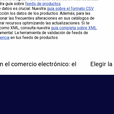
tra guía sobre
feeds de productos
.
 datos es crucial. Nuestra
guía sobre el formato CSV
ección los datos de los productos. Además, para las
onar las frecuentes alteraciones en sus catálogos de
ar recursos optimizando las actualizaciones. Si te
s como XML, consulta nuestra
guía completa sobre XML
.
amental. La herramienta de validación de feeds de
rencia
en tus feeds de productos.
n el comercio electrónico: el
Elegir l