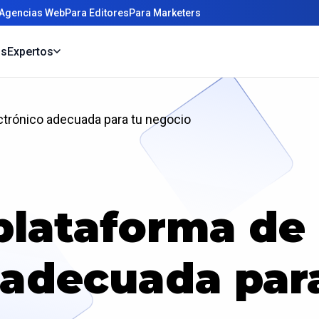
 Agencias Web
Para Editores
Para Marketers
os
Expertos
ectrónico adecuada para tu negocio
 plataforma d
 adecuada par