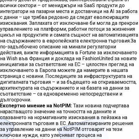
всички сектори – от мениджъри на SaaS продукти до
интегратори на пазарни места и доставчици на AI за работа
с данни – ще трябва редовно да следат еволюиращите
изисквания. Заплахата от изключване би могла да прекрои
управлението на платформи, работни потоци за жизнения
цикъл на продуктите и самата същност на автоматизацията
на съдържанието в европейската електронна търговия.За
по-задълбочено описание на минали регулаторни
действия, вижте информацията в Fortune за изключването
на Wish във Франция и доклада на FashionUnited за новите
инициативи за съответствие на ЕС – цялостен преглед на
изключването в Европа можете да намерите в нашата
страница с новини. Последиците за инфраструктурата на
дигиталната търговия – и за бъдещето на откриваемостта,
архитектурата на съдържанието и на базата на данни за
съответствие – са едновременно непосредствени и
дългосрочни.
Експертно мнение на NotPIM:
Тази новина подчертава
нарастващото значение на точността на данните и
спазването на нормативните изисквания в пейзажа на
електронната търговия в ЕС. Автоматизираните решения
за управление на данни на NotPIM отговарят на тези
ключови нужди, като улесняват процеса на