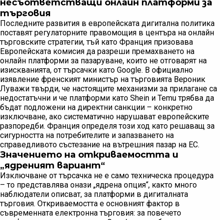
несъответстващи онлайн платформи за
търговия
Последните развития в европейската дигитална политика
поставят регулаторните правомощия в центъра на онлайн
търговските стратегии, тъй като Франция призовава
Европейската комисия да разреши премахването на
онлайн платформи за пазаруване, които не отговарят на
изискванията, от търсачки като Google. В официално
изявление френският министър на търговията Вероник
Луважи твърди, че настоящите механизми за прилагане са
недостатъчни и че платформи като Shein и Temu трябва да
бъдат подложени на директни санкции – конкретно
изключване, ако систематично нарушават европейските
разпоредби. Франция определя този ход като решаващ за
сигурността на потребителите и запазването на
справедливото състезание на вътрешния пазар на ЕС.
Значението на откриваемостта и
„ядреният вариант“
Изключване от търсачка не е само техническа процедура
– то представлява онази „ядрена опция“, както много
наблюдатели описват, за платформи в дигиталната
търговия. Откриваемостта е основният фактор в
съвременната електронна търговия: за повечето