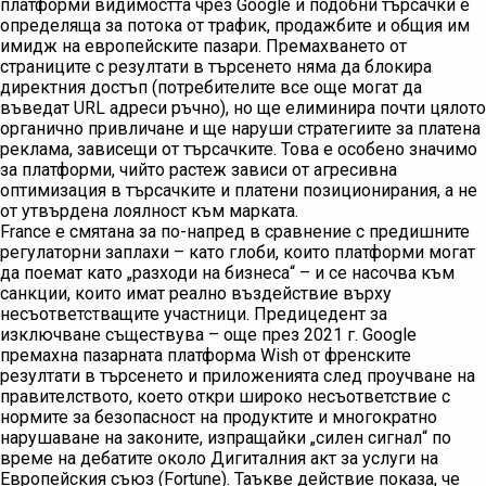
платформи видимостта чрез Google и подобни търсачки е
определяща за потока от трафик, продажбите и общия им
имидж на европейските пазари. Премахването от
страниците с резултати в търсенето няма да блокира
директния достъп (потребителите все още могат да
въведат URL адреси ръчно), но ще елиминира почти цялото
органично привличане и ще наруши стратегиите за платена
реклама, зависещи от търсачките. Това е особено значимо
за платформи, чийто растеж зависи от агресивна
оптимизация в търсачките и платени позиционирания, а не
от утвърдена лоялност към марката.
France е смятана за по-напред в сравнение с предишните
регулаторни заплахи – като глоби, които платформи могат
да поемат като „разходи на бизнеса“ – и се насочва към
санкции, които имат реално въздействие върху
несъответстващите участници. Предицедент за
изключване съществува – още през 2021 г. Google
премахна пазарната платформа Wish от френските
резултати в търсенето и приложенията след проучване на
правителството, което откри широко несъответствие с
нормите за безопасност на продуктите и многократно
нарушаване на законите, изпращайки „силен сигнал“ по
време на дебатите около Дигиталния акт за услуги на
Европейския съюз (Fortune). Таъквe действие показа, че