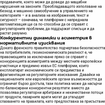
продавачите, което може да доведе до мащабни
нарушения на законите. Преобладаващото използване на
безкод и машинно самообучение в управлението на
категориите – и в анализа на изображения, текст и
сигурност – означава, че платформи с напреднала
автоматизация ще са по-способни да се справят с
регулаторните проблеми, да поддържат списъци и да
растат разумно.
Конкурентни динамики и асиметрия в
нормативните изисквания
Докато френското правителство подчертава безопасността
на потребителите, геоикономическата реалност е, че
правомощията за изключване пряко се справят с
конкуренцията асиметрията между местните европейски
участници и предимно извън ЕС платформи, които
експлоатират икономическите си предимства и
фрагментация на регулаторните изисквания. Давайки на
националните или европейските органи възможността да
ограничат бързо достъпа, тази политика може да насърчи
по-балансирани конкурентни резултати: вместо да
позволява регулаторни арбитражи и некачествени потоци
от продукти, пазарните врати могат да утвърдят
спазването на правилата, като предпоставка за присъствие