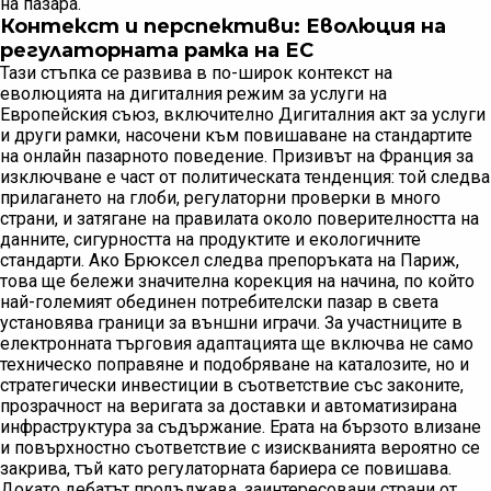
на пазара.
Контекст и перспективи: Еволюция на
регулаторната рамка на ЕС
Тази стъпка се развива в по-широк контекст на
еволюцията на дигиталния режим за услуги на
Европейския съюз, включително Дигиталния акт за услуги
и други рамки, насочени към повишаване на стандартите
на онлайн пазарното поведение. Призивът на Франция за
изключване е част от политическата тенденция: той следва
прилагането на глоби, регулаторни проверки в много
страни, и затягане на правилата около поверителността на
данните, сигурността на продуктите и екологичните
стандарти. Ако Брюксел следва препоръката на Париж,
това ще бележи значителна корекция на начина, по който
най-големият обединен потребителски пазар в света
установява граници за външни играчи. За участниците в
електронната търговия адаптацията ще включва не само
техническо поправяне и подобряване на каталозите, но и
стратегически инвестиции в съответствие със законите,
прозрачност на веригата за доставки и автоматизирана
инфраструктура за съдържание. Ерата на бързото влизане
и повърхностно съответствие с изискванията вероятно се
закрива, тъй като регулаторната бариера се повишава.
Докато дебатът продължава, заинтересовани страни от