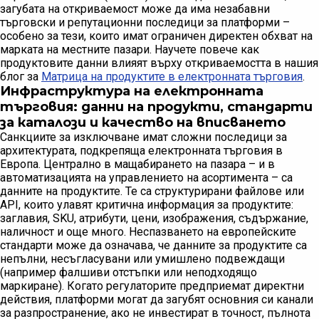
загубата на откриваемост може да има незабавни
търговски и репутационни последици за платформи –
особено за тези, които имат ограничен директен обхват на
марката на местните пазари. Научете повече как
продуктовите данни влияят върху откриваемостта в нашия
блог за
Матрица на продуктите в електронната търговия
.
Инфраструктура на електронната
търговия: данни на продукти, стандарти
за каталози и качество на вписването
Санкциите за изключване имат сложни последици за
архитектурата, подкрепяща електронната търговия в
Европа. Централно в мащабирането на пазара – и в
автоматизацията на управлението на асортимента – са
данните на продуктите. Те са структурирани файлове или
API, които улавят критична информация за продуктите:
заглавия, SKU, атрибути, цени, изображения, съдържание,
наличност и още много. Неспазването на европейските
стандарти може да означава, че данните за продуктите са
непълни, несъгласувани или умишлено подвеждащи
(например фалшиви отстъпки или неподходящо
маркиране). Когато регулаторите предприемат директни
действия, платформи могат да загубят основния си канали
за разпространение, ако не инвестират в точност, пълнота