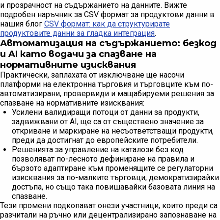
и прозрачност на съдържанието на данните. Вижте
подробен наръчник за CSV формат за продуктови данни в
нашия блог
CSV формат: как да структурирате
продуктовите данни за гладка интеграция
.
Автоматизация на съдържанието: безкод
и AI като водачи за спазване на
нормативните изисквания
Практически, заплахата от изключване ще насочи
платформи на електронна търговия и търговците към по-
автоматизирани, провервиди и мащабируеми решения за
спазване на нормативните изисквания:
Усилени валидиращи потоци от данни за продукти,
задвижвани от AI, ще са от съществено значение за
откриване и маркиране на несъответстващи продукти,
преди да достигнат до европейските потребители.
Решенията за управление на каталози без код
позволяват по-лесното дефиниране на правила и
бързото адаптиране към променящите се регулаторни
изисквания за по-малките търговци, демократизирайки
достъпа, но също така повишавайки базовата линия на
спазване.
Тези промени подкопават онези участници, които преди са
разчитали на ръчно или децентрализирано запознаване на