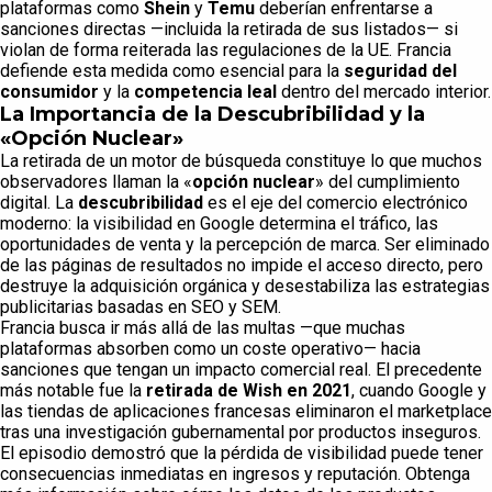
plataformas como
Shein
y
Temu
deberían enfrentarse a
sanciones directas —incluida la retirada de sus listados— si
violan de forma reiterada las regulaciones de la UE. Francia
defiende esta medida como esencial para la
seguridad del
consumidor
y la
competencia leal
dentro del mercado interior.
La Importancia de la Descubribilidad y la
«Opción Nuclear»
La retirada de un motor de búsqueda constituye lo que muchos
observadores llaman la «
opción nuclear
» del cumplimiento
digital. La
descubribilidad
es el eje del comercio electrónico
moderno: la visibilidad en Google determina el tráfico, las
oportunidades de venta y la percepción de marca. Ser eliminado
de las páginas de resultados no impide el acceso directo, pero
destruye la adquisición orgánica y desestabiliza las estrategias
publicitarias basadas en SEO y SEM.
Francia busca ir más allá de las multas —que muchas
plataformas absorben como un coste operativo— hacia
sanciones que tengan un impacto comercial real. El precedente
más notable fue la
retirada de Wish en 2021
, cuando Google y
las tiendas de aplicaciones francesas eliminaron el marketplace
tras una investigación gubernamental por productos inseguros.
El episodio demostró que la pérdida de visibilidad puede tener
consecuencias inmediatas en ingresos y reputación. Obtenga