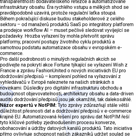
transparentnosti dodavatelského řetězce a automatizované
infrastruktury obsahu. Éra rychlého vstupu a mělkých shod se
pravděpodobně uzavírá, protože regulační laťka stoupá.
Během pokračující diskuse budou stakeholderové z celého
sektoru – od manažerů produktů SaaS po integrátory platforem
a prodejce workflow AI – muset pečlivě sledovat vyvíjející se
požadavky. Hrozba vyřazení by mohla přetvořit správu
platformy, pracovní postupy životního cyklu produktů a
samotnou podstatu automatizace obsahu v evropském e-
commerce.
Pro další podrobnosti o minulých regulačních akcích se
podívejte na pokrytí akce Fortune týkající se vyřazení Wish z
Francie a zprávu FashionUnited o nových iniciativách EU pro
dodržování předpisů – komplexní pohled na vyřazování z
vyhledávačů v Evropě naleznete na našich stránkách s
novinkami. Důsledky pro digitální infrastrukturu obchodu a
budoucnost objevovatelnosti, architektury obsahu a data-driven
auditu dodržování předpisů jsou jak okamžité, tak dalekosáhlé.
Názor expertů v NotPIM:
Tyto zprávy zdůrazňují stále větší
důležitost přesnosti dat a dodržování předpisů v e-commerce
krajině EU. Automatizovaná řešení pro správu dat NotPIM řeší
tyto klíčové potřeby zjednodušením procesu konverze,
obohacování a údržby datových kanálů produktů. Tato iniciativa
přímo ovlivňuje schopnost našich zákazníků udržet soulad se