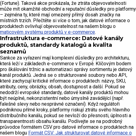
(Fortune). Taková akce prokázala, že ztráta objevovatelnosti
může mít okamžité obchodní a reputační důsledky pro platformy
– zejména ty, které mají omezený přímý dosah značky na
místních trzích. Přečtěte si více o tom, jak datové informace o
produktech ovlivňují objevovatelnost na našem blogu o
maticovém systému produktů v e-commerce
.
Infrastruktura e-commerce: Datové kanály
produktů, standardy katalogů a kvalita
seznamů
Sankce za vyřazení mají komplexní důsledky pro architekturu,
která leží v základech e-commerce v Evropě. Klíčovým bodem
pro škálování tržnic a automatizaci správy sortimentu je datový
kanál produktů. Jedná se o strukturované soubory nebo API,
které zachycují kritické informace o produktech: názvy, SKU,
atributy, ceny, obrázky, obsah, dostupnost a další. Pokud se
nedodrží evropské standardy, datové kanály produktů mohou
být neúplné, nekonzistentní nebo úmyslně zavádějící (např.
falešné slevy nebo nesprávné označení). Když regulátoři
podniknou přímé kroky, platformy riskují ztrátu svého hlavního
distribučního kanálu, pokud se nevloží do přesnosti, úplnosti a
transparentnosti obsahu kanálu. Podívejte se na podrobný
průvodce formátem CSV pro datové informace o produktech na
našem blogu
Formát CSV: Jak strukturovat datové informace o