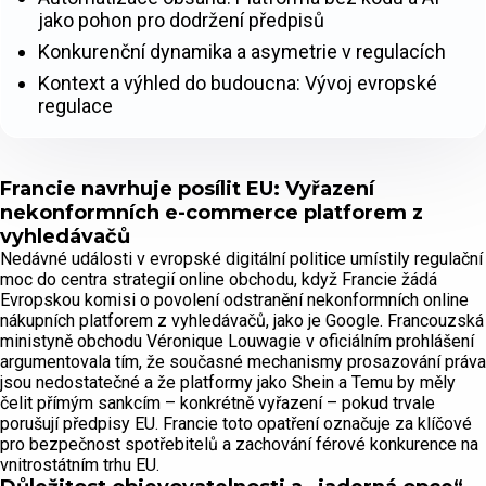
jako pohon pro dodržení předpisů
Konkurenční dynamika a asymetrie v regulacích
Kontext a výhled do budoucna: Vývoj evropské
regulace
Francie navrhuje posílit EU: Vyřazení
nekonformních e-commerce platforem z
vyhledávačů
Nedávné události v evropské digitální politice umístily regulační
moc do centra strategií online obchodu, když Francie žádá
Evropskou komisi o povolení odstranění nekonformních online
nákupních platforem z vyhledávačů, jako je Google. Francouzská
ministyně obchodu Véronique Louwagie v oficiálním prohlášení
argumentovala tím, že současné mechanismy prosazování práva
jsou nedostatečné a že platformy jako Shein a Temu by měly
čelit přímým sankcím – konkrétně vyřazení – pokud trvale
porušují předpisy EU. Francie toto opatření označuje za klíčové
pro bezpečnost spotřebitelů a zachování férové konkurence na
vnitrostátním trhu EU.