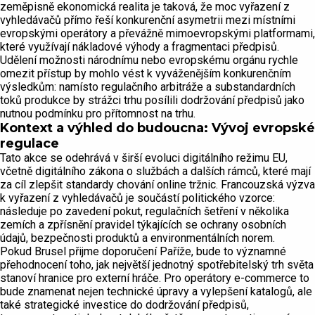
zeměpisně ekonomická realita je taková, že moc vyřazení z
vyhledávačů přímo řeší konkurenční asymetrii mezi místními
evropskými operátory a převážně mimoevropskými platformami,
které využívají nákladové výhody a fragmentaci předpisů.
Udělení možnosti národnímu nebo evropskému orgánu rychle
omezit přístup by mohlo vést k vyváženějším konkurenčním
výsledkům: namísto regulačního arbitráže a substandardních
toků produkce by strážci trhu posílili dodržování předpisů jako
nutnou podmínku pro přítomnost na trhu.
Kontext a výhled do budoucna: Vývoj evropské
regulace
Tato akce se odehrává v širší evoluci digitálního režimu EU,
včetně digitálního zákona o službách a dalších rámců, které mají
za cíl zlepšit standardy chování online tržnic. Francouzská výzva
k vyřazení z vyhledávačů je součástí politického vzorce:
následuje po zavedení pokut, regulačních šetření v několika
zemích a zpřísnění pravidel týkajících se ochrany osobních
údajů, bezpečnosti produktů a environmentálních norem.
Pokud Brusel přijme doporučení Paříže, bude to významné
přehodnocení toho, jak největší jednotný spotřebitelský trh světa
stanoví hranice pro externí hráče. Pro operátory e-commerce to
bude znamenat nejen technické úpravy a vylepšení katalogů, ale
také strategické investice do dodržování předpisů,