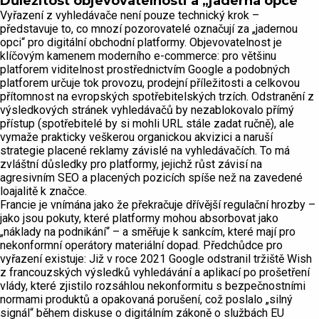
Důležitost objevovatelnosti a „jaderná opce“
Vyřazení z vyhledávače není pouze technický krok –
představuje to, co mnozí pozorovatelé označují za „jadernou
opci“ pro digitální obchodní platformy. Objevovatelnost je
klíčovým kamenem moderního e-commerce: pro většinu
platforem viditelnost prostřednictvím Google a podobných
platforem určuje tok provozu, prodejní příležitosti a celkovou
přítomnost na evropských spotřebitelských trzích. Odstranění z
výsledkových stránek vyhledávačů by nezablokovalo přímý
přístup (spotřebitelé by si mohli URL stále zadat ručně), ale
vymaže prakticky veškerou organickou akvizici a naruší
strategie placené reklamy závislé na vyhledávačích. To má
zvláštní důsledky pro platformy, jejichž růst závisí na
agresivním SEO a placených pozicích spíše než na zavedené
loajalitě k značce.
Francie je vnímána jako že překračuje dřívější regulační hrozby –
jako jsou pokuty, které platformy mohou absorbovat jako
„náklady na podnikání“ – a směřuje k sankcím, které mají pro
nekonformní operátory materiální dopad. Předchůdce pro
vyřazení existuje: Již v roce 2021 Google odstranil tržiště Wish
z francouzských výsledků vyhledávání a aplikací po prošetření
vlády, které zjistilo rozsáhlou nekonformitu s bezpečnostními
normami produktů a opakovaná porušení, což poslalo „silný
signál“ během diskuse o digitálním zákoně o službách EU