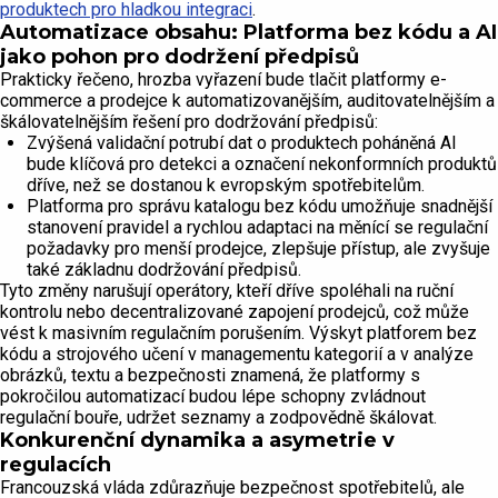
produktech pro hladkou integraci
.
Automatizace obsahu: Platforma bez kódu a AI
jako pohon pro dodržení předpisů
Prakticky řečeno, hrozba vyřazení bude tlačit platformy e-
commerce a prodejce k automatizovanějším, auditovatelnějším a
škálovatelnějším řešení pro dodržování předpisů:
Zvýšená validační potrubí dat o produktech poháněná AI
bude klíčová pro detekci a označení nekonformních produktů
dříve, než se dostanou k evropským spotřebitelům.
Platforma pro správu katalogu bez kódu umožňuje snadnější
stanovení pravidel a rychlou adaptaci na měnící se regulační
požadavky pro menší prodejce, zlepšuje přístup, ale zvyšuje
také základnu dodržování předpisů.
Tyto změny narušují operátory, kteří dříve spoléhali na ruční
kontrolu nebo decentralizované zapojení prodejců, což může
vést k masivním regulačním porušením. Výskyt platforem bez
kódu a strojového učení v managementu kategorií a v analýze
obrázků, textu a bezpečnosti znamená, že platformy s
pokročilou automatizací budou lépe schopny zvládnout
regulační bouře, udržet seznamy a zodpovědně škálovat.
Konkurenční dynamika a asymetrie v
regulacích
Francouzská vláda zdůrazňuje bezpečnost spotřebitelů, ale