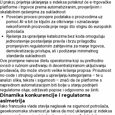
U praksi, prijetnja uklanjanja s indeksa potaknut će e-trgovačke
platforme i trgovce prema automatiziranim, provjerljivim i
skalabilnim rješenjima za sukladnost:
Povećani procesi provjere podataka o proizvodima uz
pomoć AI-a bit će ključni za otkrivanje i označavanje
nekonformnih proizvoda prije nego što stignu do europskih
potrošača.
Rješenja za upravljanje katalozima bez koda omogućuju
jednostavnije postavljanje pravila i brzu prilagodbu
promjenjivim regulatornim zahtjevima za manje trgovce,
demokratizaciju pristupa, ali i podizanje minimalnog
standarda sukladnosti.
Ove promjene nanose štetu operatorima koji su prethodno
ovisili o ručnom uređivanju ili decentraliziranom uključivanju
prodavača, što može stvoriti velike kršenja propisa. Prisutnost
no-code i strojnog učenja u upravljanju kategorijama – te u
analizi slika, teksta i sigurnosti – znači da će platforme s
naprednom automatizacijom biti bolje u stanju podnijeti
regulatorne oluje, održavati popise i odgovorno se širiti.
Dinamika konkurencije i regulatorna
asimetrija
Iako francuska vlada stavlja naglasak na sigurnost potrošača,
geoekonomska stvarnost je takva da moć uklanjanja iz indeksa