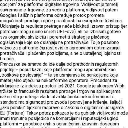
opcijom“ za platforme digitalne trgovine. Vidljivost je temelj
suvremene e-trgovine: za većinu platformi, vidljivost putem
Googlea i sličnih platforma određuje protok prometa,
mogućnosti prodaje i opće prisutnosti na europskim tržištima.
Uklanjanje iz rezultata pretrage neće blokirati izravan pristup (jer
potrošači mogu ručno unijeti URL-ove), ali će izbrisati gotovo
svu organsku akviziciju i poremetiti strategije plaćenog
oglašavanja koje se oslanjaju na pretraživače. To je posebno
važno za platforme čiji rast ovisi o agresivnom optimiziranju
pretraživača i plaćenim pozicijama, a ne o ustaljenoj lojalnosti
brenda.
Francuska se smatra da ide dalje od prethodnih regulatornih
prijetnji – poput kazni koje platforme mogu apsorbirati kao
„troškove poslovanja” – te se usmjerava ka sankcijama koje
materijalno utječu na nekonformne operatere. Precedent za
uklanjanje iz indeksa postoji: još 2021. Google je uklonjen Wish
tržište iz francuskih rezultata pretrage i trgovina aplikacijama
nakon što je istraga vlade utvrdila široku nekonformnost s
standardima sigurnosti proizvoda i ponovljene kršenje, šaljući
„jaku poruku” tijekom rasprave o Zakonu o digitalnim uslugama
EU (Fortune). Takav potez pokazao je da gubitak vidljivosti može
imati trenutne posljedice na komercijalni i reputacijski ugled
platformi – posebice onih s ograničenim izravnim dosegom