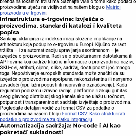
brenda na lokalnim tržištima. Saznajte više o tome kako podaci o
proizvodima utječu na vidljivost na našem blogu o
Matrici
proizvoda u e-trgovini
.
Infrastruktura e-trgovine: Izvješća o
proizvodima, standardi katalozi i kvaliteta
popisa
Sankcije uklanjanja iz indeksa imaju složene implikacije na
arhitekturu koja podupire e-trgovinu u Europi. Ključno za rast
tržišta – i za automatizaciju upravljanja asortimanom – je
izvješće o proizvodima. Radi se o strukturiranim datotekama ili
API-ovima koji sadrže ključne informacije o proizvodima: nazivi,
SKU-ovi, atributi, cijene, slike, sadržaj, dostupnost i još mnogo
toga. Nepoštivanje europskih standarda može značiti da su
izvješća o proizvodima nepotpuna, nekonzistentna ili namjerno
zavadeći (npr. lažni popusti ili nepravilno označavanje). Kada
regulatori poduzmu izravne radnje, platforme rizikuju gubitak
svog glavnog distribucijskog kanala ako ne ulažu u točnost,
potpunost i transparentnost sadržaja izvještaja o proizvodima.
Pogledajte detaljan vodič za format CSV za podatke o
proizvodima na našem blogu
Format CSV: Kako strukturirati
podatke o proizvodima za glatku integraciju
.
Automatizacija sadržaja: No-code i AI kao
pokretači sukladnosti