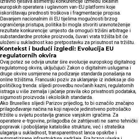
izravno rješava asimetriju konkurencije između lokalnih
europskih operatera i uglavnom van-EU platformi koje
iskorištavaju prednosti troškova i fragmentacije propisa.
Davanjem nacionalnim ili EU tijelima mogućnosti brzog
ograničenja pristupa, politika bi mogla stvoriti uravnoteženije
rezultate konkurencije: umjesto da omogući tržišni arbitrage i
substandardne protoke proizvoda, čuvari vrata tržišta bit će
uloženi u sukladnost kao pretpostavku za prisutnost na tržištu.
Kontekst i budući izgledi: Evolucija EU
regulatornih okvira
Ovaj potez se odvija unutar šire evolucije europskog digitalnog
regulatornog okvira, uključujući Zakon o digitalnim uslugama i
druge okvire usmjerene na podizanje standarda ponašanja na
online tržištima. Francuski poziv za uklanjanje iz indeksa je dio
političkog trenda: slijedi provedbu novčanih kazni, regulatornih
istraga u više zemalja i jačanje pravila oko privatnosti podataka,
sigurnosti proizvoda i ekoloških standarda.
Ako Bruxelles slijedi Parizov prijedlog, to bi označilo značajno
prilagođavanje načina na koji najveće jedinstveno potrošačko
tržište u svijetu postavlja granice vanjskim igračima. Za
operatere e-trgovine, prilagodba će zahtijevati ne samo tehnički
popravak i poboljšanje kataloške strukture, već i strateška
ulaganja u sukladnost, transparentnost lanca opskrbe i
automatizirane infrastrukture sadržaja. Era brzog ulaska i