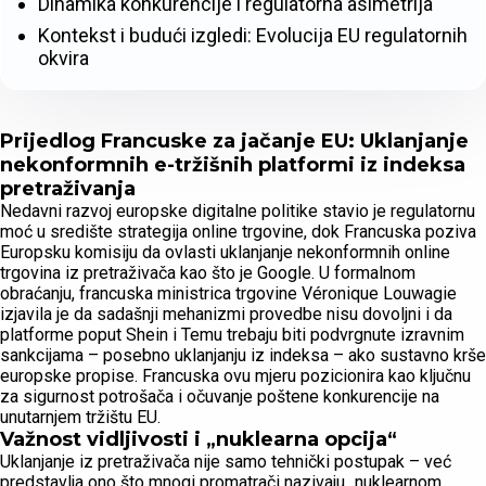
Dinamika konkurencije i regulatorna asimetrija
Kontekst i budući izgledi: Evolucija EU regulatornih
okvira
Prijedlog Francuske za jačanje EU: Uklanjanje
nekonformnih e-tržišnih platformi iz indeksa
pretraživanja
Nedavni razvoj europske digitalne politike stavio je regulatornu
moć u središte strategija online trgovine, dok Francuska poziva
Europsku komisiju da ovlasti uklanjanje nekonformnih online
trgovina iz pretraživača kao što je Google. U formalnom
obraćanju, francuska ministrica trgovine Véronique Louwagie
izjavila je da sadašnji mehanizmi provedbe nisu dovoljni i da
platforme poput Shein i Temu trebaju biti podvrgnute izravnim
sankcijama – posebno uklanjanju iz indeksa – ako sustavno krše
europske propise. Francuska ovu mjeru pozicionira kao ključnu
za sigurnost potrošača i očuvanje poštene konkurencije na
unutarnjem tržištu EU.
Važnost vidljivosti i „nuklearna opcija“
Uklanjanje iz pretraživača nije samo tehnički postupak – već
predstavlja ono što mnogi promatrači nazivaju „nuklearnom