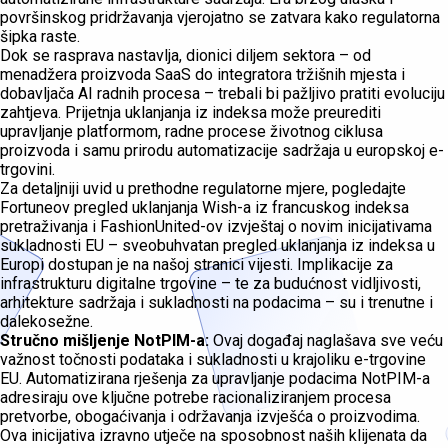
površinskog pridržavanja vjerojatno se zatvara kako regulatorna
šipka raste.
Dok se rasprava nastavlja, dionici diljem sektora – od
menadžera proizvoda SaaS do integratora tržišnih mjesta i
dobavljača AI radnih procesa – trebali bi pažljivo pratiti evoluciju
zahtjeva. Prijetnja uklanjanja iz indeksa može preurediti
upravljanje platformom, radne procese životnog ciklusa
proizvoda i samu prirodu automatizacije sadržaja u europskoj e-
trgovini.
Za detaljniji uvid u prethodne regulatorne mjere, pogledajte
Fortuneov pregled uklanjanja Wish-a iz francuskog indeksa
pretraživanja i FashionUnited-ov izvještaj o novim inicijativama
sukladnosti EU – sveobuhvatan pregled uklanjanja iz indeksa u
Europi dostupan je na našoj stranici vijesti. Implikacije za
infrastrukturu digitalne trgovine – te za budućnost vidljivosti,
arhitekture sadržaja i sukladnosti na podacima – su i trenutne i
dalekosežne.
Stručno mišljenje NotPIM-a:
Ovaj događaj naglašava sve veću
važnost točnosti podataka i sukladnosti u krajoliku e-trgovine
EU. Automatizirana rješenja za upravljanje podacima NotPIM-a
adresiraju ove ključne potrebe racionaliziranjem procesa
pretvorbe, obogaćivanja i održavanja izvješća o proizvodima.
Ova inicijativa izravno utječe na sposobnost naših klijenata da