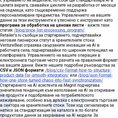
с узряването на моделите, no-code ще стандартизира AI в
цялата верига, свивайки циклите на разработка от месеци
на седмици, като същевременно поддържа
персонализирани предимства. Управлението на вашите
данни за тези инструменти е улеснено с инструмент като
програма за обработка на ценови листи
- вижте тази
статия:
/blog/price-list-processing_program/
.
Retailer's.ru съобщи за стартирането, подчертавайки
неговия пионерски статут в хранителните стоки.
VentureBeat отразява свързаните иновации на AI в
работната сила, подчертавайки по-широкия потенциал на
платформата. Управлението на вашите операции в
електронната търговия често разчита на правилния формат
на вашите данни. Вижте нашите подробни ръководства за
CSV и JSON формати
:
/blog/csv-format-how-to-structure-
product-data-for-smooth-integration/
или
/blog/json-format-
how-one-store-turned-chaos-into-fast-synchronization/
Стартирането на AI асистента на Magnit подчертава
значителна тенденция към използване на AI за откриване
на продукти и подобряване на потребителското
изживяване, особено във връзка с електронната търговия
в сектора на хранителните стоки. Този ход сигнализира за
натиск за стандартизация на каталога и по-богати
продуктови данни за захранване на AI модели. За