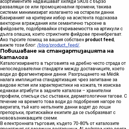
асортиментите надвишават хиляди SKUs с бързо
развалящи се или промоционални промени, такива
системи минимизират излагането на остарели данни.
Базираният на критерии избор на асистента подсказва
векторни вграждания или семантично търсене в
фийдовете, подобрявайки откриваемостта на артикули с
дълга опашка, които стриктните фийдове пренебрегват.
Ако търсите помощ за вашия собствен
product feed
,
вижте този блог:
/blog/product_feed/
.
Повишаване на стандартизацията на
каталога
Каталогизирането в търговията на дребно често страда от
непоследователни стандарти между доставчиците, което
води до фрагментирани данни. Разгръщането на Mёdik
налага имплицитна стандартизация: чрез запитване за
видове ястия или характеристики на кожата, тя изисква
еднакви атрибути в задните каталози – хранителни
профили, списъци със съставки, дерматологични тагове. С
течение на времето това води до подобрения нагоре по
веригата, тъй като непълните данни водят до лоши
препоръки, притискайки екипите да се съобразяват с
нововъзникващите схеми.
В електронната търговия, където 70-80% от каталозите
произтичат от различни доставчици, AI действа като врата