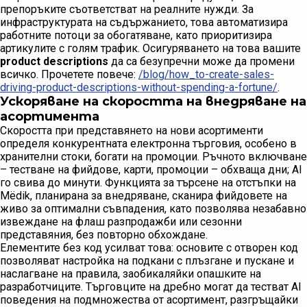
препоръките съответстват на реалните нужди. За
инфраструктурата на съдържанието, това автоматизира
работните потоци за обогатяване, като приоритизира
артикулите с голям трафик. Осигуряването на това вашите
product descriptions
да са безупречни може да промени
всичко. Прочетете повече:
/blog/how_to-create-sales-
driving-product-descriptions-without-spending-a-fortune/
.
Ускоряване на скоростта на внедряване на
асортимента
Скоростта при представянето на нови асортименти
определя конкурентната електронна търговия, особено в
хранителни стоки, богати на промоции. Ръчното включване
– тестване на фийдове, карти, промоции – обхваща дни; AI
го свива до минути. Функцията за търсене на отстъпки на
Mёdik, планирана за внедряване, сканира фийдовете на
живо за оптимални съвпадения, като позволява незабавно
извеждане на флаш разпродажби или сезонни
представяния, без повторно обхождане.
Елементите без код усилват това: основите с отворен код
позволяват настройка на подкани с плъзгане и пускане и
наслагване на правила, заобикаляйки опашките на
разработчиците. Търговците на дребно могат да тестват AI
поведения на подмножества от асортимент, разгръщайки