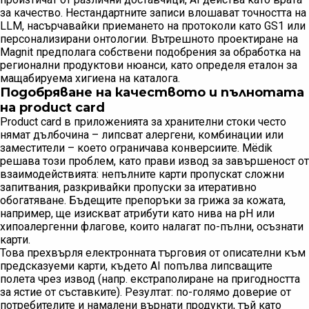
за качество. Нестандартните записи влошават точността на
LLM, насърчавайки приемането на протоколи като GS1 или
персонализирани онтологии. Вътрешното проектиране на
Magnit предполага собствени подобрения за обработка на
регионални продуктови нюанси, като определя еталон за
мащабируема хигиена на каталога.
Подобряване на качеството и пълнотата
на product card
Product card в приложенията за хранителни стоки често
нямат дълбочина – липсват алергени, комбинации или
заместители – което ограничава конверсиите. Mёdik
решава този проблем, като прави извод за завършеност от
взаимодействията: непълните карти пропускат сложни
запитвания, разкривайки пропуски за итеративно
обогатяване. Бъдещите препоръки за грижа за кожата,
например, ще изискват атрибути като нива на pH или
хипоалергенни флагове, които налагат по-пълни, осъзнати
карти.
Това прехвърля електронната търговия от описателни към
предсказуеми карти, където AI попълва липсващите
полета чрез извод (напр. екстраполиране на пригодността
за ястие от съставките). Резултат: по-голямо доверие от
потребителите и намалени върнати продукти, тъй като