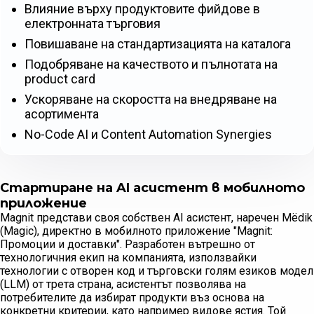
Влияние върху продуктовите фийдове в
електронната търговия
Повишаване на стандартизацията на каталога
Подобряване на качеството и пълнотата на
product card
Ускоряване на скоростта на внедряване на
асортимента
No-Code AI и Content Automation Synergies
Стартиране на AI асистент в мобилното
приложение
Magnit представи своя собствен AI асистент, наречен Mёdik
(Magic), директно в мобилното приложение "Magnit:
Промоции и доставки". Разработен вътрешно от
технологичния екип на компанията, използвайки
технологии с отворен код и търговски голям езиков модел
(LLM) от трета страна, асистентът позволява на
потребителите да избират продукти въз основа на
конкретни критерии, като например видове ястия. Той