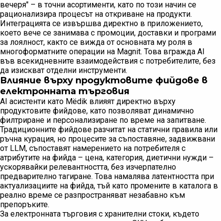
вечеря" – в точни асортименти, като по този начин се
рационализира процесът на откриване на продукти.
Интеграцията се извършва директно в приложението,
което вече се занимава с промоции, доставки и програми
за лоялност, както се вижда от основната му роля в
многоформатните операции на Magnit. Това вгражда AI
във всекидневните взаимодействия с потребителите, без
да изискват отделни инструменти.
Влияние върху продуктовите фийдове в
електронната търговия
AI асистенти като Mёdik влияят директно върху
продуктовите фийдове, като позволяват динамично
филтриране и персонализиране по време на запитване.
Традиционните фийдове разчитат на статични правила или
ръчна курация, но процесите за съпоставяне, задвижвани
от LLM, съпоставят намерението на потребителя с
атрибутите на фийда – цена, категория, диетични нужди –
ускорявайки релевантността, без изчерпателно
предварително тагиране. Това намалява латентността при
актуализациите на фийда, тъй като промените в каталога в
реално време се разпространяват незабавно към
препоръките.
За електронната търговия с хранителни стоки, където