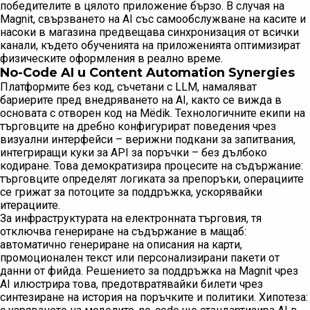
победителите в цялото приложение бързо. В случая на
Magnit, свързването на AI със самообслужване на касите и
насоки в магазина предвещава синхронизация от всички
канали, където обученията на приложенията оптимизират
физическите оформления в реално време.
No-Code AI и Content Automation Synergies
Платформите без код, съчетани с LLM, намаляват
бариерите пред внедряването на AI, както се вижда в
основата с отворен код на Mёdik. Технологичните екипи на
търговците на дребно конфигурират поведения чрез
визуални интерфейси – верижни подкани за запитвания,
интегриращи куки за API за поръчки – без дълбоко
кодиране. Това демократизира процесите на съдържание:
търговците определят логиката за препоръки, операциите
се грижат за потоците за поддръжка, ускорявайки
итерациите.
За инфраструктурата на електронната търговия, тя
отключва генериране на съдържание в мащаб:
автоматично генериране на описания на карти,
промоционален текст или персонализирани пакети от
данни от фийда. Решението за поддръжка на Magnit чрез
AI илюстрира това, предотвратявайки билети чрез
синтезиране на история на поръчките и политики. Хипотеза: