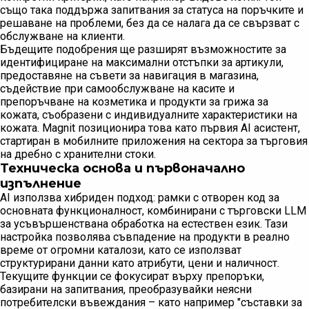
също така поддържа запитвания за статуса на поръчките и
решаване на проблеми, без да се налага да се свързват с
обслужване на клиенти.
Бъдещите подобрения ще разширят възможностите за
идентифициране на максимални отстъпки за артикули,
предоставяне на съвети за навигация в магазина,
съдействие при самообслужване на касите и
препоръчване на козметика и продукти за грижа за
кожата, съобразени с индивидуалните характеристики на
кожата. Magnit позиционира това като първия AI асистент,
стартиран в мобилните приложения на сектора за търговия
на дребно с хранителни стоки.
Техническа основа и първоначално
изпълнение
AI използва хибриден подход: рамки с отворен код за
основната функционалност, комбинирани с търговски LLM
за усъвършенствана обработка на естествен език. Тази
настройка позволява съвпадение на продукти в реално
време от огромни каталози, като се използват
структурирани данни като атрибути, цени и наличност.
Текущите функции се фокусират върху препоръки,
базирани на запитвания, преобразувайки неясни
потребителски въвеждания – като например "съставки за