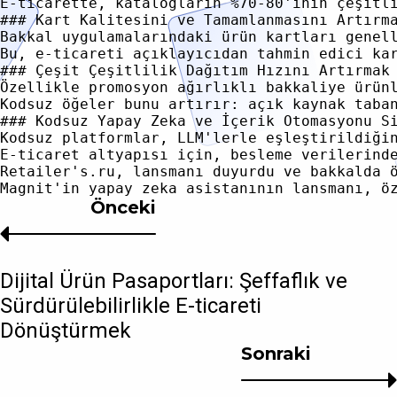
E-ticarette, katalogların %70-80'inin çeşitl
### Kart Kalitesini ve Tamamlanmasını Artırma
Bakkal uygulamalarındaki ürün kartları genel
Bu, e-ticareti açıklayıcıdan tahmin edici ka
### Çeşit Çeşitlilik Dağıtım Hızını Artırmak

Özellikle promosyon ağırlıklı bakkaliye ürün
Kodsuz öğeler bunu artırır: açık kaynak taba
### Kodsuz Yapay Zeka ve İçerik Otomasyonu Si
Kodsuz platformlar, LLM'lerle eşleştirildiği
E-ticaret altyapısı için, besleme verilerind
Retailer's.ru, lansmanı duyurdu ve bakkalda 
Önceki
Dijital Ürün Pasaportları: Şeffaflık ve
Sürdürülebilirlikle E-ticareti
Dönüştürmek
Sonraki