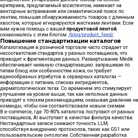
критериев, предлагаемый ассистентом, намекает на
векторные встраивания или семантический поиск по
лентам, повышая обнаруживаемость товаров с длинным
хвостом, которые игнорируются жесткими лентами. Если
вам нужна помощь с вашей
продуктовой лентой
,
ознакомьтесь с этим блогом:
/blog/product_feed/
.
Повышение стандартизации каталогов
Каталогизация в розничной торговле часто страдает от
несоответствия стандартов у разных поставщиков, что
приводит к фрагментации данных. Развертывание Mёdik
обеспечивает неявную стандартизацию: запрашивая по
типам блюд или особенностям кожи, он требует
единообразных атрибутов в серверных каталогах —
информации о питании, списках ингредиентов,
дерматологических тегах. Со временем это стимулирует
улучшения на уровне выше, так как неполные данные
приводят к плохим рекомендациям, оказывая давление на
команды, чтобы они соответствовали новым схемам.
В e-commerce, где 70-80% каталогов поступают от разных
поставщиков, AI выступает в качестве фильтра качества.
Нестандартные записи снижают точность LLM,
способствуя внедрению протоколов, таких как GS1 или
пользовательские онтологии. Собственная разработка