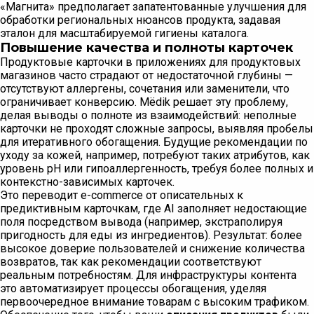
«Магнита» предполагает запатентованные улучшения для
обработки региональных нюансов продукта, задавая
эталон для масштабируемой гигиены каталога.
Повышение качества и полноты карточек
Продуктовые карточки в приложениях для продуктовых
магазинов часто страдают от недостаточной глубины —
отсутствуют аллергены, сочетания или заменители, что
ограничивает конверсию. Mёdik решает эту проблему,
делая выводы о полноте из взаимодействий: неполные
карточки не проходят сложные запросы, выявляя пробелы
для итеративного обогащения. Будущие рекомендации по
уходу за кожей, например, потребуют таких атрибутов, как
уровень pH или гипоаллергенность, требуя более полных и
контекстно-зависимых карточек.
Это переводит e-commerce от описательных к
предиктивным карточкам, где AI заполняет недостающие
поля посредством вывода (например, экстраполируя
пригодность для еды из ингредиентов). Результат: более
высокое доверие пользователей и снижение количества
возвратов, так как рекомендации соответствуют
реальным потребностям. Для инфраструктуры контента
это автоматизирует процессы обогащения, уделяя
первоочередное внимание товарам с высоким трафиком.