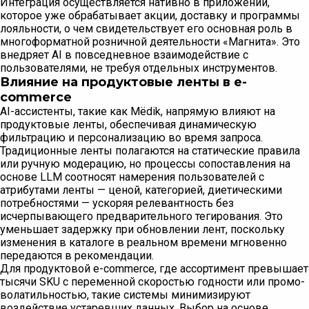
Интеграция осуществляется нативно в приложении,
которое уже обрабатывает акции, доставку и программы
лояльности, о чем свидетельствует его основная роль в
многоформатной розничной деятельности «Магнита». Это
внедряет AI в повседневное взаимодействие с
пользователями, не требуя отдельных инструментов.
Влияние на продуктовые ленты в e-
commerce
AI-ассистенты, такие как Mёdik, напрямую влияют на
продуктовые ленты, обеспечивая динамическую
фильтрацию и персонализацию во время запроса.
Традиционные ленты полагаются на статические правила
или ручную модерацию, но процессы сопоставления на
основе LLM соотносят намерения пользователей с
атрибутами ленты — ценой, категорией, диетическими
потребностями — ускоряя релевантность без
исчерпывающего предварительного тегирования. Это
уменьшает задержку при обновлении лент, поскольку
изменения в каталоге в реальном времени мгновенно
передаются в рекомендации.
Для продуктовой e-commerce, где ассортимент превышает
тысячи SKU с переменной скоростью годности или промо-
волатильностью, такие системы минимизируют
воздействие устаревших данных. Выбор на основе