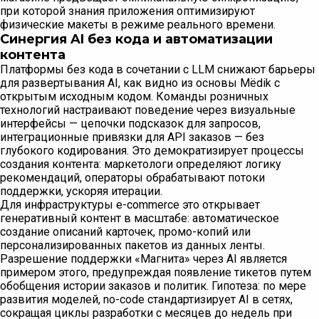
при которой знания приложения оптимизируют
физические макеты в режиме реального времени.
Синергия AI без кода и автоматизации
контента
Платформы без кода в сочетании с LLM снижают барьеры
для развертывания AI, как видно из основы Mёdik с
открытым исходным кодом. Команды розничных
технологий настраивают поведение через визуальные
интерфейсы — цепочки подсказок для запросов,
интеграционные привязки для API заказов — без
глубокого кодирования. Это демократизирует процессы
создания контента: маркетологи определяют логику
рекомендаций, операторы обрабатывают потоки
поддержки, ускоряя итерации.
Для инфраструктуры e-commerce это открывает
генеративный контент в масштабе: автоматическое
создание описаний карточек, промо-копий или
персонализированных пакетов из данных ленты.
Разрешение поддержки «Магнита» через AI является
примером этого, предупреждая появление тикетов путем
обобщения истории заказов и политик. Гипотеза: по мере
развития моделей, no-code стандартизирует AI в сетях,
сокращая циклы разработки с месяцев до недель при