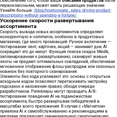
Обеспечение того, чтобы ваши
описания продуктов
были
первоклассными, может иметь решающее значение.
Узнайте больше:
/blog/how
to
create_sales-driving-product-
descriptions-without-spending-a-fortune/
.
Ускорение скорости развертывания
ассортимента
Скорость вывода новых ассортиментов определяет
конкурентную e-commerce, особенно в продуктовых
магазинах, где много промоакций. Ручное включение —
тестирование лент, карточек, акций — занимает дни; AI
сокращает это до минут. Функция поиска скидок Mёdik,
запланированная к развертыванию, сканирует живые
ленты на предмет оптимальных совпадений, обеспечивая
мгновенное отображение флэш-распродаж или сезонных
новинок без повторного сканирования.
Элементы без кода усиливают это: основы с открытым
исходным кодом позволяют перетаскивать настройку
подсказок и наложения правил, обходя очереди
разработчиков. Ритейлеры могут проводить A/B-
тестирование поведения AI на подмножествах
ассортимента, быстро развертывая победителей в
масштабах всего приложения. В случае с «Магнитом»
привязка AI к самообслуживанию и рекомендациям в
магазине предвещает омниканальную синхронизацию,