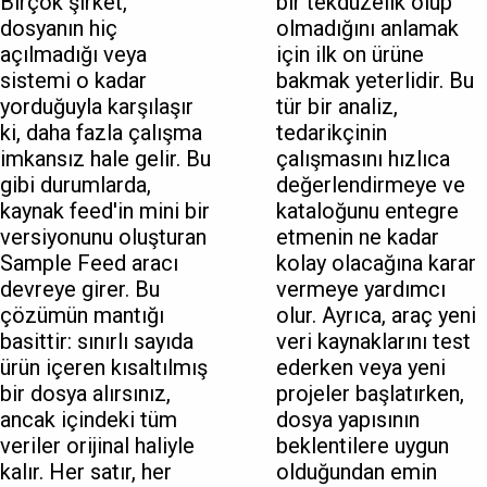
Birçok şirket,
bir tekdüzelik olup
dosyanın hiç
olmadığını anlamak
açılmadığı veya
için ilk on ürüne
sistemi o kadar
bakmak yeterlidir. Bu
yorduğuyla karşılaşır
tür bir analiz,
ki, daha fazla çalışma
tedarikçinin
imkansız hale gelir. Bu
çalışmasını hızlıca
gibi durumlarda,
değerlendirmeye ve
kaynak feed'in mini bir
kataloğunu entegre
versiyonunu oluşturan
etmenin ne kadar
Sample Feed aracı
kolay olacağına karar
devreye girer. Bu
vermeye yardımcı
çözümün mantığı
olur. Ayrıca, araç yeni
basittir: sınırlı sayıda
veri kaynaklarını test
ürün içeren kısaltılmış
ederken veya yeni
bir dosya alırsınız,
projeler başlatırken,
ancak içindeki tüm
dosya yapısının
veriler orijinal haliyle
beklentilere uygun
kalır. Her satır, her
olduğundan emin