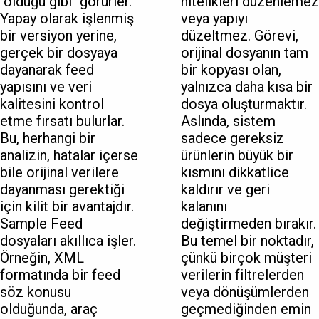
"olduğu gibi" görürler.
nitelikleri düzenlemez
Yapay olarak işlenmiş
veya yapıyı
bir versiyon yerine,
düzeltmez. Görevi,
gerçek bir dosyaya
orijinal dosyanın tam
dayanarak feed
bir kopyası olan,
yapısını ve veri
yalnızca daha kısa bir
kalitesini kontrol
dosya oluşturmaktır.
etme fırsatı bulurlar.
Aslında, sistem
Bu, herhangi bir
sadece gereksiz
analizin, hatalar içerse
ürünlerin büyük bir
bile orijinal verilere
kısmını dikkatlice
dayanması gerektiği
kaldırır ve geri
için kilit bir avantajdır.
kalanını
Sample Feed
değiştirmeden bırakır.
dosyaları akıllıca işler.
Bu temel bir noktadır,
Örneğin, XML
çünkü birçok müşteri
formatında bir feed
verilerin filtrelerden
söz konusu
veya dönüşümlerden
olduğunda, araç
geçmediğinden emin