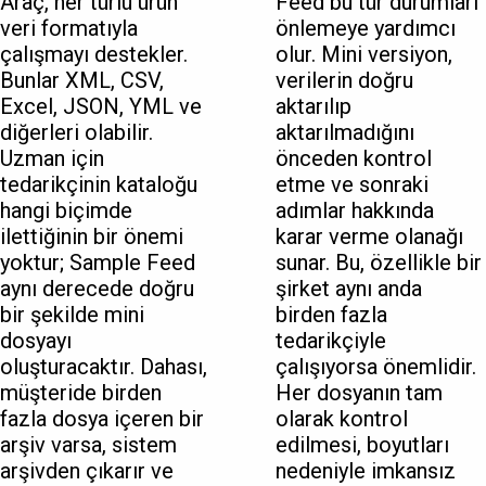
Araç, her türlü ürün
Feed bu tür durumları
veri formatıyla
önlemeye yardımcı
çalışmayı destekler.
olur. Mini versiyon,
Bunlar XML, CSV,
verilerin doğru
Excel, JSON, YML ve
aktarılıp
diğerleri olabilir.
aktarılmadığını
Uzman için
önceden kontrol
tedarikçinin kataloğu
etme ve sonraki
hangi biçimde
adımlar hakkında
ilettiğinin bir önemi
karar verme olanağı
yoktur; Sample Feed
sunar. Bu, özellikle bir
aynı derecede doğru
şirket aynı anda
bir şekilde mini
birden fazla
dosyayı
tedarikçiyle
oluşturacaktır. Dahası,
çalışıyorsa önemlidir.
müşteride birden
Her dosyanın tam
fazla dosya içeren bir
olarak kontrol
arşiv varsa, sistem
edilmesi, boyutları
arşivden çıkarır ve
nedeniyle imkansız