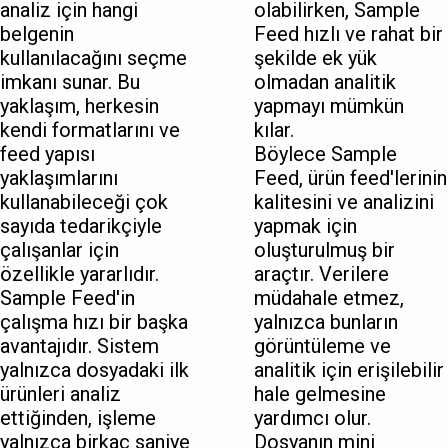
analiz için hangi
olabilirken, Sample
belgenin
Feed hızlı ve rahat bir
kullanılacağını seçme
şekilde ek yük
imkanı sunar. Bu
olmadan analitik
yaklaşım, herkesin
yapmayı mümkün
kendi formatlarını ve
kılar.
feed yapısı
Böylece Sample
yaklaşımlarını
Feed, ürün feed'lerinin
kullanabileceği çok
kalitesini ve analizini
sayıda tedarikçiyle
yapmak için
çalışanlar için
oluşturulmuş bir
özellikle yararlıdır.
araçtır. Verilere
Sample Feed'in
müdahale etmez,
çalışma hızı bir başka
yalnızca bunların
avantajıdır. Sistem
görüntüleme ve
yalnızca dosyadaki ilk
analitik için erişilebilir
ürünleri analiz
hale gelmesine
ettiğinden, işleme
yardımcı olur.
yalnızca birkaç saniye
Dosyanın mini