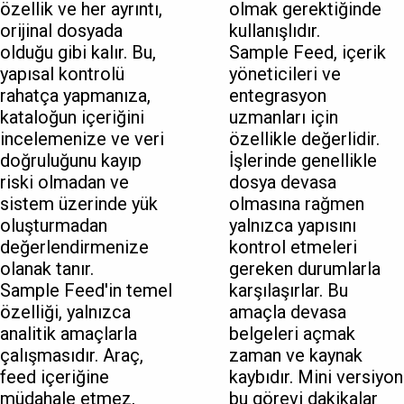
özellik ve her ayrıntı,
olmak gerektiğinde
orijinal dosyada
kullanışlıdır.
olduğu gibi kalır. Bu,
Sample Feed, içerik
yapısal kontrolü
yöneticileri ve
rahatça yapmanıza,
entegrasyon
kataloğun içeriğini
uzmanları için
incelemenize ve veri
özellikle değerlidir.
doğruluğunu kayıp
İşlerinde genellikle
riski olmadan ve
dosya devasa
sistem üzerinde yük
olmasına rağmen
oluşturmadan
yalnızca yapısını
değerlendirmenize
kontrol etmeleri
olanak tanır.
gereken durumlarla
Sample Feed'in temel
karşılaşırlar. Bu
özelliği, yalnızca
amaçla devasa
analitik amaçlarla
belgeleri açmak
çalışmasıdır. Araç,
zaman ve kaynak
feed içeriğine
kaybıdır. Mini versiyon
müdahale etmez,
bu görevi dakikalar