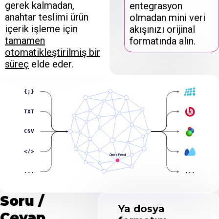
gerek kalmadan,
entegrasyon
anahtar teslimi ürün
olmadan mini veri
içerik işleme için
akışınızı orijinal
tamamen
formatında alın.
otomatikleştirilmiş bir
süreç
elde eder.
{;}
TXT
CSV
</>
Örnek Feed
...
...
Soru /
Ya dosya
Cevap