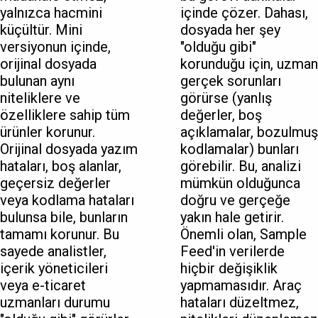
yalnızca hacmini
içinde çözer. Dahası,
küçültür. Mini
dosyada her şey
versiyonun içinde,
"olduğu gibi"
orijinal dosyada
korunduğu için, uzman
bulunan aynı
gerçek sorunları
niteliklere ve
görürse (yanlış
özelliklere sahip tüm
değerler, boş
ürünler korunur.
açıklamalar, bozulmuş
Orijinal dosyada yazım
kodlamalar) bunları
hataları, boş alanlar,
görebilir. Bu, analizi
geçersiz değerler
mümkün olduğunca
veya kodlama hataları
doğru ve gerçeğe
bulunsa bile, bunların
yakın hale getirir.
tamamı korunur. Bu
Önemli olan, Sample
sayede analistler,
Feed'in verilerde
içerik yöneticileri
hiçbir değişiklik
veya e-ticaret
yapmamasıdır. Araç
uzmanları durumu
hataları düzeltmez,