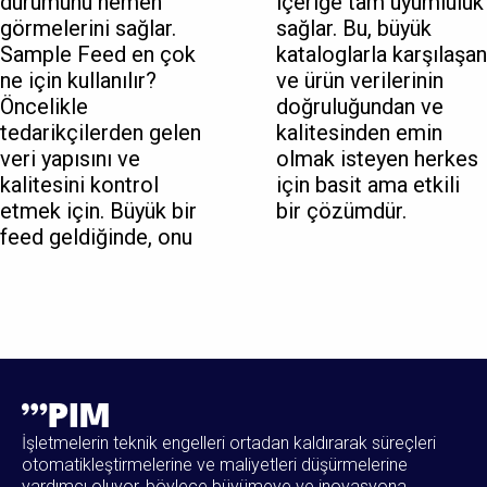
durumunu hemen
içeriğe tam uyumluluk
görmelerini sağlar.
sağlar. Bu, büyük
Sample Feed en çok
kataloglarla karşılaşan
ne için kullanılır?
ve ürün verilerinin
Öncelikle
doğruluğundan ve
tedarikçilerden gelen
kalitesinden emin
veri yapısını ve
olmak isteyen herkes
kalitesini kontrol
için basit ama etkili
etmek için. Büyük bir
bir çözümdür.
feed geldiğinde, onu
İşletmelerin teknik engelleri ortadan kaldırarak süreçleri
otomatikleştirmelerine ve maliyetleri düşürmelerine
yardımcı oluyor, böylece büyümeye ve inovasyona