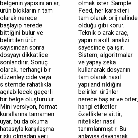
belgenin yapısını anlar,
olmak ister. Sample
ürün bloklarının tam
Feed, her karakteri
olarak nerede
tam olarak orijinalinde
başlayıp nerede
olduğu gibi korur.
bittiğini bulur ve
Teknik olarak araç,
belirtilen ürün
yapının akıllı analizi
sayısından sonra
sayesinde çalışır.
dosyayı dikkatlice
Sistem, algoritmalar
sonlandırır. Sonuç
ve yapay zeka
olarak, herhangi bir
kullanarak dosyanın
düzenleyicide veya
tam olarak nasıl
sistemde rahatlıkla
yapılandırıldığını
açılabilecek geçerli
belirler: ürünler
bir belge oluşturulur.
nerede başlar ve biter,
Mini versiyon, format
hangi etiketler
kurallarına tamamen
özelliklere aittir,
uyar, bu da okuma
nitelikler nasıl
hatasıyla karşılaşma
tanımlanmıştır. Bu
riski olmadan veri
anlayışa dayanarak,