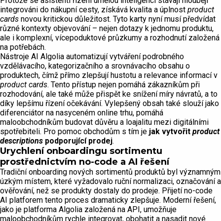
Protože se asistenti řízení umělou inteligencí stávají hlouběji
integrováni do nákupní cesty, získává kvalita a úplnost
product
cards
novou kritickou důležitost. Tyto karty nyní musí předvídat
různé kontexty objevování – nejen dotazy k jednomu produktu,
ale i komplexní, vícepoduktové průzkumy a rozhodnutí založená
na potřebách.
Nástroje AI Algolia automatizují vytváření podrobného
vzdělávacího, kategorizačního a srovnávacího obsahu o
produktech, čímž přímo zlepšují hustotu a relevance informací v
product cards
. Tento přístup nejen pomáhá zákazníkům při
rozhodování, ale také může přispět ke snížení míry návratů, a to
díky lepšímu řízení očekávání. Vylepšený obsah také slouží jako
diferenciátor na nasyceném online trhu, pomáhá
maloobchodníkům budovat důvěru a loajalitu mezi digitálními
spotřebiteli. Pro pomoc obchodům s tím je
jak vytvořit
product
descriptions
podporující prodej
.
Urychlení onboardingu sortimentu
prostřednictvím no-code a AI řešení
Tradiční onboarding nových sortimentů produktů byl významným
úzkým místem, které vyžadovalo ruční normalizaci, označování a
ověřování, než se produkty dostaly do prodeje. Přijetí no-code
AI platforem tento proces dramaticky zlepšuje. Moderní řešení,
jako je platforma Algolia založená na API, umožňuje
maloobchodníkům rychle integrovat, obohatit a nasadit nové