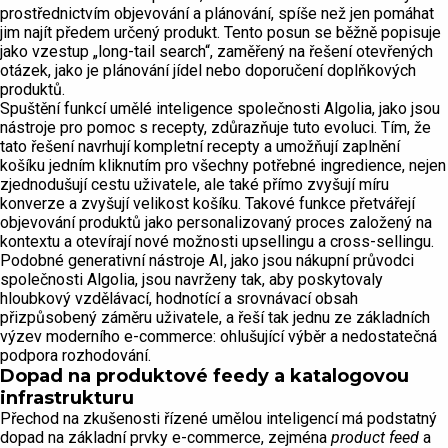
prostřednictvím objevování a plánování, spíše než jen pomáhat
jim najít předem určený produkt. Tento posun se běžně popisuje
jako vzestup „long-tail search“, zaměřený na řešení otevřených
otázek, jako je plánování jídel nebo doporučení doplňkových
produktů.
Spuštění funkcí umělé inteligence společnosti Algolia, jako jsou
nástroje pro pomoc s recepty, zdůrazňuje tuto evoluci. Tím, že
tato řešení navrhují kompletní recepty a umožňují zaplnění
košíku jedním kliknutím pro všechny potřebné ingredience, nejen
zjednodušují cestu uživatele, ale také přímo zvyšují míru
konverze a zvyšují velikost košíku. Takové funkce přetvářejí
objevování produktů jako personalizovaný proces založený na
kontextu a otevírají nové možnosti upsellingu a cross-sellingu.
Podobné generativní nástroje AI, jako jsou nákupní průvodci
společnosti Algolia, jsou navrženy tak, aby poskytovaly
hloubkový vzdělávací, hodnotící a srovnávací obsah
přizpůsobený záměru uživatele, a řeší tak jednu ze základních
výzev moderního e-commerce: ohlušující výběr a nedostatečná
podpora rozhodování.
Dopad na produktové feedy a katalogovou
infrastrukturu
Přechod na zkušenosti řízené umělou inteligencí má podstatný
dopad na základní prvky e-commerce, zejména
product feed
a