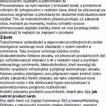
doručovacími službami a platformami AI.
Personalizace se nyní nachází v kritickém bodě, s kontextově
citlivými AI schopnostmi v reálném čase, které se přesouvají za
obecnou segmentaci a přecházejí ke skutečně individualizované
službě. Tím, že maloobchodníci přesně pochopí, co zákazník
chce, moment po momentu, mohou vytvářet vysoce
diferencované digitální zážitky, které se více podobají (nebo
překračují) to nejlepší ze zapojení v prodejně.
Závěr
Transformace vyhledávání a objevování prostřednictvím umělé
inteligence nastavuje nové standardy v celém odvětví e-
commerce. Tato evoluce ovlivňuje každou vrstvu
dodavatelského řetězce obsahu, od přesnosti produktových dat
po sofistikovanost interakcí s AI v reálném čase a zrychlení
onboardingu sortimentu. Maloobchodníci, kteří investují do
těchto vyspělých infrastruktur a přijímají automatizaci obsahu
řízenou umělou inteligencí, jsou připraveni nejen zmírnit riziko
ztráty zákazníků třetím stranám, ale také odemknout nové
možnosti růstu v éře definované hyper-personalizací a
automatizovanou podporou rozhodování.
Kvalitní záznamy produktů jsou kritické, stejně jako tipy,
jak
nahrát
product cards
.
Pro další čtení viz Digital Commerce 360 a InternetRetailing.
Pokroky v nakupování řízeném umělou inteligencí, zejména