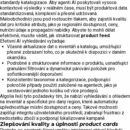
standardy katalogizace. Aby agenti AI poskytovali vysoce
kontextové výsledky v reálném čase, musí být produktová data
standardizovaná, komplexní a přesně udržovaná.
Maloobchodníci jsou pod rostoucím tlakem, aby zajistili kvalitu
dat pro kritické atributy, jako je regionální dostupnost, ceny,
nutriční údaje a propagační nabídky. Abyste to mohli dělat
efektivně, musíte vědět, jak strukturovat
product feed
.
Efetivní AI vyhledávání vyžaduje:
Včasné aktualizace dat o inventáři a katalogu, umožňující
přesné zobrazení toho, co je skutečně k dispozici v daném
okamžiku.
Podrobné a strukturované informace o produktu, usnadňující
granulární filtrování a dynamické párování položek pro
sofistikovanější doporučení.
Konzistentní taxonomie a kategorizace, podporující
pokročilé případy použití založené na agentech, jako je
sestavování jednoho košíku od více prodejců.
Algolia řeší tyto požadavky tím, že nabízí vyhledávání s ohledem
na inventář a specifické pro daný region, které automaticky
upřednostňuje místní dostupnost a ceny. Takové možnosti
zajišťují integritu uživatelského prostředí, zabraňují frustraci z
nedostatku zboží a podporují lokalizované kampaně.
Zlepšování kvality a úplnosti
product cards