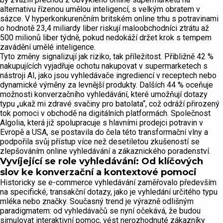
alternativu řízenou umělou inteligencí, s velkým obratem v
sázce. V hyperkonkurenčním britském online trhu s potravinami
o hodnotě 23,4 miliardy liber riskují maloobchodníci ztrátu až
500 milionů liber týdně, pokud nedokáží držet krok s tempem
zavádění umělé inteligence.
Tyto změny signalizují jak riziko, tak příležitost. Přibližně 42 %
nakupujících vyjadřuje ochotu nakupovat v supermarketech s
nástroji AI, jako jsou vyhledávače ingrediencí v receptech nebo
dynamické výměny za levnější produkty. Dalších 44 % oceňuje
možnosti konverzačního vyhledávání, které umožňují dotazy
typu „ukaž mi zdravé svačiny pro batolata“, což odráží přirozený
tok pomoci v obchodě na digitálních platformách. Společnost
Algolia, která již spolupracuje s hlavními prodejci potravin v
Evropě a USA, se postavila do čela této transformační vlny a
podpořila svůj přístup více než desetiletou zkušeností se
zlepšováním online vyhledávání a zákaznického poradenství.
Vyvíjející se role vyhledávání: Od klíčových
slov ke konverzační a kontextové pomoci
Historicky se e-commerce vyhledávání zaměřovalo především
na specifické, transakční dotazy, jako je vyhledání určitého typu
mléka nebo značky. Současný trend je výrazně odlišným
paradigmatem: od vyhledávačů se nyní očekává, že budou
simulovat interaktivní pomoc, vést nerozhodnuté zákazníky