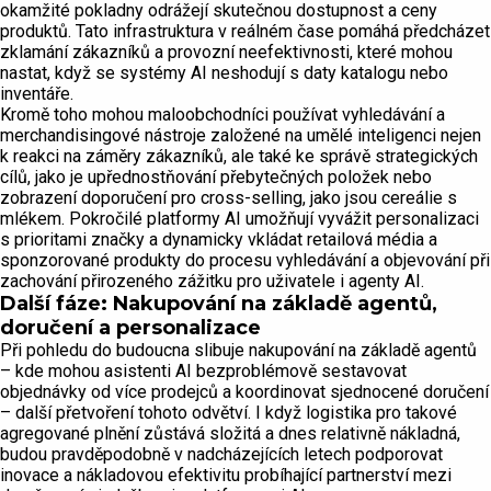
okamžité pokladny odrážejí skutečnou dostupnost a ceny
produktů. Tato infrastruktura v reálném čase pomáhá předcházet
zklamání zákazníků a provozní neefektivnosti, které mohou
nastat, když se systémy AI neshodují s daty katalogu nebo
inventáře.
Kromě toho mohou maloobchodníci používat vyhledávání a
merchandisingové nástroje založené na umělé inteligenci nejen
k reakci na záměry zákazníků, ale také ke správě strategických
cílů, jako je upřednostňování přebytečných položek nebo
zobrazení doporučení pro cross-selling, jako jsou cereálie s
mlékem. Pokročilé platformy AI umožňují vyvážit personalizaci
s prioritami značky a dynamicky vkládat retailová média a
sponzorované produkty do procesu vyhledávání a objevování při
zachování přirozeného zážitku pro uživatele i agenty AI.
Další fáze: Nakupování na základě agentů,
doručení a personalizace
Při pohledu do budoucna slibuje nakupování na základě agentů
– kde mohou asistenti AI bezproblémově sestavovat
objednávky od více prodejců a koordinovat sjednocené doručení
– další přetvoření tohoto odvětví. I když logistika pro takové
agregované plnění zůstává složitá a dnes relativně nákladná,
budou pravděpodobně v nadcházejících letech podporovat
inovace a nákladovou efektivitu probíhající partnerství mezi