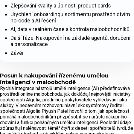
Zlepšování kvality a úplnosti product cards
Urychlení onboardingu sortimentu prostřednictvím
no-code a AI řešení
AI, data v reálném čase a kontrola maloobchodníků
Další fáze: Nakupování na základě agentů, doručení
a personalizace
Závěr
Posun k nakupování řízenému umělou
inteligencí v maloobchodě
Rychlá integrace nástrojů umělé inteligence (AI) předefinovává
prostředí online maloobchodu, jak dokládají nejnovější iniciativy
společnosti Algolia, předního poskytovatele vyhledávání jako
služby. V nedávném rozhovoru hlavní ekosystémový ředitel
společnosti Algolia Piyush Patel hovořil o tom, jak společnost
pomáhá maloobchodníkům přizpůsobit se nárůstu nákupního
chování a funkcí poháněných umělou inteligencí. Poslední údaje
zdůrazňují naléhavost: téměř čtyři z deseti spotřebitelů tvrdí, že
by zvážili přechod z obvyklého online supermarketu na