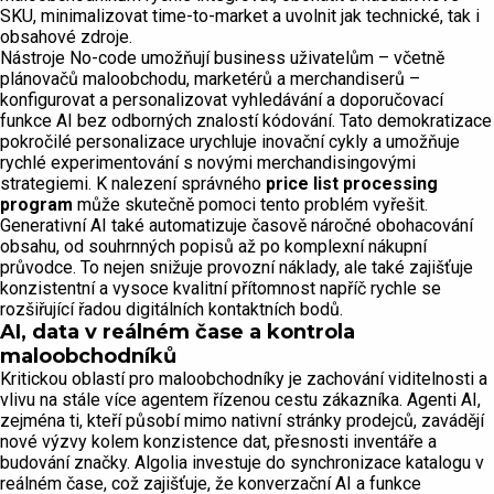
SKU, minimalizovat time-to-market a uvolnit jak technické, tak i
obsahové zdroje.
Nástroje No-code umožňují business uživatelům – včetně
plánovačů maloobchodu, marketérů a merchandiserů –
konfigurovat a personalizovat vyhledávání a doporučovací
funkce AI bez odborných znalostí kódování. Tato demokratizace
pokročilé personalizace urychluje inovační cykly a umožňuje
rychlé experimentování s novými merchandisingovými
strategiemi. K nalezení správného
price list processing
program
může skutečně pomoci tento problém vyřešit.
Generativní AI také automatizuje časově náročné obohacování
obsahu, od souhrnných popisů až po komplexní nákupní
průvodce. To nejen snižuje provozní náklady, ale také zajišťuje
konzistentní a vysoce kvalitní přítomnost napříč rychle se
rozšiřující řadou digitálních kontaktních bodů.
AI, data v reálném čase a kontrola
maloobchodníků
Kritickou oblastí pro maloobchodníky je zachování viditelnosti a
vlivu na stále více agentem řízenou cestu zákazníka. Agenti AI,
zejména ti, kteří působí mimo nativní stránky prodejců, zavádějí
nové výzvy kolem konzistence dat, přesnosti inventáře a
budování značky. Algolia investuje do synchronizace katalogu v
reálném čase, což zajišťuje, že konverzační AI a funkce