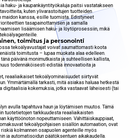
ia ​​haku- ja kaupankäyntityökaluja paitsi vastatakseen
voitteita, kuten ylivarastoitujen tuotteiden
n maidon kanssa, esille tuomista. Edistyneet
rioriteettien tasapainottamisen ja samalla
ynaamisen lisäämisen haku- ja löytöprosessiin, mikä
tekoälyagenteille.
nen, toimitus ja personointi
ossa tekoälyavustajat voivat saumattomasti koota
tenäistä toimitusta – lupaa muokata alaa edelleen.
 tänä päivänä monimutkaista ja suhteellisen kallista,
nuus todennäköisesti edistää innovaatioita ja
t, reaaliaikaiset tekoälyominaisuudet siirtyvät
uun. Ymmärtämällä tarkasti, mitä asiakas haluaa hetkestä
ia digitaalisia kokemuksia, jotka vastaavat läheisesti (tai
lyn avulla tapahtuva haun ja löytämisen muutos. Tämä
in tuotetietojen tarkkuudesta reaaliaikaisten
man käyttöönoton nopeuttamiseen. Vähittäiskauppiaat,
 ja omaksuvat tekoälypohjaisen sisällön automaation, ovat
n riskiä kolmannen osapuolen agenteille myös
n ja automatisoidun päätöksentuen aikakaudella.