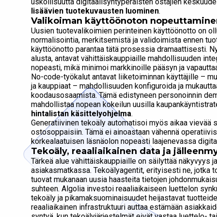
uskollisuutta digitaalisyntyperäisten ostajien keskuu
lisäävien tuotekuvausten luominen
.
Valikoiman käyttöönoton nopeuttaminen 
Uusien tuotevalikoimien perinteinen käyttöönotto on ollu
normalisointia, merkitsemistä ja validoimista ennen tu
käyttöönotto parantaa tätä prosessia dramaattisesti. Ny
alusta, antavat vähittäiskauppiaille mahdollisuuden integ
nopeasti, mikä minimoi markkinoille pääsyn ja vapauttaa
No-code-työkalut antavat liiketoiminnan käyttäjille – mu
ja kauppiaat – mahdollisuuden konfiguroida ja mukautt
koodausosaamista. Tämä edistyneen personoinnin demok
mahdollistaa nopean kokeilun uusilla kaupankäyntistrat
hintalistan käsittelyohjelma
.
Generatiivinen tekoäly automatisoi myös aikaa vievää si
ostosoppaisiin. Tämä ei ainoastaan ​​vähennä operatiiv
korkealaatuisen läsnäolon nopeasti laajenevassa digit
Tekoäly, reaaliaikainen data ja jälleenmy
Tärkeä alue vähittäiskauppiaille on säilyttää näkyvyys
asiakasmatkassa. Tekoälyagentit, erityisesti ne, jotka 
tuovat mukanaan uusia haasteita tietojen johdonmukaisuu
suhteen. Algolia investoi reaaliaikaiseen luettelon syn
tekoäly ja pikamaksuominaisuudet heijastavat tuotteiden
reaaliaikainen infrastruktuuri auttaa estämään asiakkaid
syntyä, kun tekoälyjärjestelmät eivät vastaa luettelo- tai