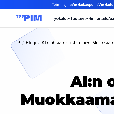
Toimittajille
Verkkokaupoille
Verkkotoi
Työkalut
Tuotteet
Hinnoittelu
Asi
'P
Blogi
AI:n ohjaama ostaminen: Muokkaam
AI:n
Muokkaama