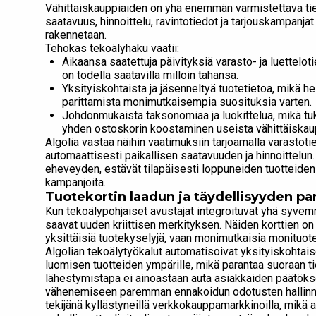
Vähittäiskauppiaiden on yhä enemmän varmistettava tietoj
saatavuus, hinnoittelu, ravintotiedot ja tarjouskampanjat
rakennetaan.
Tehokas tekoälyhaku vaatii:
Aikaansa saatettuja päivityksiä varasto- ja luettelot
on todella saatavilla milloin tahansa.
Yksityiskohtaista ja jäsenneltyä tuotetietoa, mikä h
parittamista monimutkaisempia suosituksia varten.
Johdonmukaista taksonomiaa ja luokittelua, mikä tuk
yhden ostoskorin koostaminen useista vähittäiskaup
Algolia vastaa näihin vaatimuksiin tarjoamalla varastoti
automaattisesti paikallisen saatavuuden ja hinnoittelu
eheveyden, estävät tilapäisesti loppuneiden tuotteiden 
kampanjoita.
Tuotekortin laadun ja täydellisyyden p
Kun tekoälypohjaiset avustajat integroituvat yhä syvemm
saavat uuden kriittisen merkityksen. Näiden korttien on 
yksittäisiä tuotekyselyjä, vaan monimutkaisia ​​monituote
Algolian tekoälytyökalut automatisoivat yksityiskohtaise
luomisen tuotteiden ympärille, mikä parantaa suoraan ti
lähestymistapa ei ainoastaan ​​auta asiakkaiden päätök
vähenemiseen paremman ennakoidun odotusten hallinna
tekijänä kyllästyneillä verkkokauppamarkkinoilla, mikä 