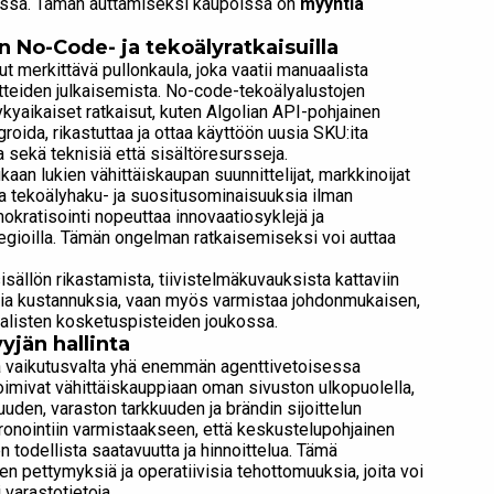
dessa. Tämän auttamiseksi kaupoissa on
myyntiä
No-Code- ja tekoälyratkaisuilla
t merkittävä pullonkaula, joka vaatii manuaalista
otteiden julkaisemista. No-code-tekoälyalustojen
kyaikaiset ratkaisut, kuten Algolian API-pohjainen
roida, rikastuttaa ja ottaa käyttöön uusia SKU:ita
 sekä teknisiä että sisältöresursseja.
kaan lukien vähittäiskaupan suunnittelijat, markkinoijat
aa tekoälyhaku- ja suositusominaisuuksia ilman
ratisointi nopeuttaa innovaatiosyklejä ja
egioilla. Tämän ongelman ratkaisemiseksi voi auttaa
sällön rikastamista, tiivistelmäkuvauksista kattaviin
isia kustannuksia, vaan myös varmistaa johdonmukaisen,
aalisten kosketuspisteiden joukossa.
yjän hallinta
 ja vaikutusvalta yhä enemmän agenttivetoisessa
toimivat vähittäiskauppiaan oman sivuston ulkopuolella,
den, varaston tarkkuuden ja brändin sijoittelun
kronointiin varmistaakseen, että keskustelupohjainen
 todellista saatavuutta ja hinnoittelua. Tämä
en pettymyksiä ja operatiivisia tehottomuuksia, joita voi
 varastotietoja.