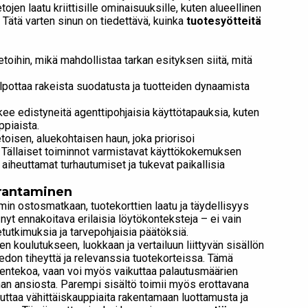
en laatu kriittisille ominaisuuksille, kuten alueellinen
. Tätä varten sinun on tiedettävä, kuinka
tuotesyötteitä
ietoihin, mikä mahdollistaa tarkan esityksen siitä, mitä
elpottaa rakeista suodatusta ja tuotteiden dynaamista
ee edistyneitä agenttipohjaisia käyttötapauksia, kuten
piaista.
etoisen, aluekohtaisen haun, joka priorisoi
n. Tällaiset toiminnot varmistavat käyttökokemuksen
aiheuttamat turhautumiset ja tukevat paikallisia
arantaminen
in ostosmatkaan, tuotekorttien laatu ja täydellisyys
nyt ennakoitava erilaisia löytökonteksteja – ei vain
tutkimuksia ja tarvepohjaisia ​​päätöksiä.
n koulutukseen, luokkaan ja vertailuun liittyvän sisällön
edon tiheyttä ja relevanssia tuotekorteissa. Tämä
sentekoa, vaan voi myös vaikuttaa palautusmäärien
n ansiosta. Parempi sisältö toimii myös erottavana
auttaa vähittäiskauppiaita rakentamaan luottamusta ja