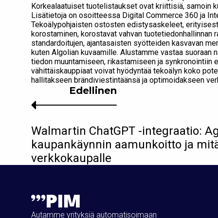
Korkealaatuiset tuotelistaukset ovat kriittisiä, samoin k
Lisätietoja on osoitteessa Digital Commerce 360 ja Inte
Tekoälypohjaisten ostosten edistysaskeleet, erityisesti
korostaminen, korostavat vahvan tuotetiedonhallinnan 
standardoitujen, ajantasaisten syötteiden kasvavan mer
kuten Algolian kuvaamille. Alustamme vastaa suoraan nä
tiedon muuntamiseen, rikastamiseen ja synkronointiin 
vähittäiskauppiaat voivat hyödyntää tekoälyn koko pote
hallitakseen brändiviestintäänsä ja optimoidakseen ver
Edellinen
Walmartin ChatGPT -integraatio: Ag
kaupankäynnin aamunkoitto ja mitä 
verkkokaupalle
Autamme yrityksiä automatisoimaan