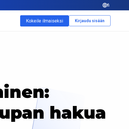
fi
Kokeile ilmaiseksi
Kirjaudu sisään
inen:
upan hakua