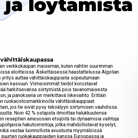
ja löytämistä
a vähittäiskaupassa
leen verkkokaupan maiseman, kuten nähtiin suurimman
issa aloitteissa. Äskettäisessä haastattelussa Algolian
n yritys auttaa vähittäiskauppiaita sopeutumaan
sien kasvuun. Viimeisimmät tiedot korostavat
ittää harkitsevansa siirtymistä pois tavanomaisesta
, ja panoksena on merkittävä liikevaihto. Erittäin
nian ruokaostosmarkkinoilla vähittäiskauppiaat
tain, jos he eivät pysy tekoälyyn siirtymisen vauhdissa.
utta. Noin 42 % ostajista ilmoittaa halukkuutensa
en reseptien ainesosien etsijöitä tai dynaamisia vaihtoja
pohjaisia hakutoimintoja, jotka mahdollistavat kyselyt,
", mikä vastaa luonnollista avustusta myymälöissä
työtä suurten ruokakauppiaiden kanssa Euroopassa ja