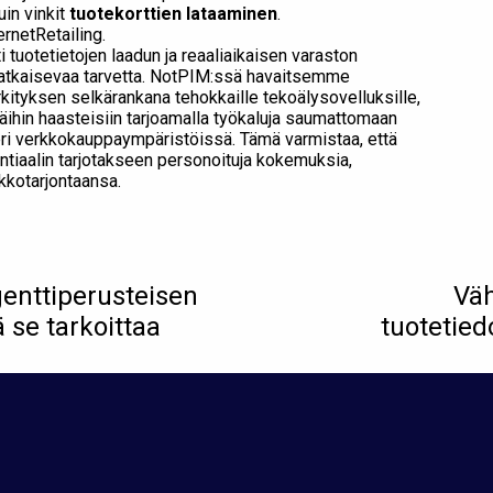
uin vinkit
tuotekorttien lataaminen
.
rnetRetailing.
 tuotetietojen laadun ja reaaliaikaisen varaston
ratkaisevaa tarvetta. NotPIM:ssä havaitsemme
kityksen selkärankana tehokkaille tekoälysovelluksille,
ihin haasteisiin tarjoamalla työkaluja saumattomaan
eri verkkokauppaympäristöissä. Tämä varmistaa, että
ntiaalin tarjotakseen personoituja kokemuksia,
kkotarjontaansa.
enttiperusteisen
Väh
se tarkoittaa
tuotetied