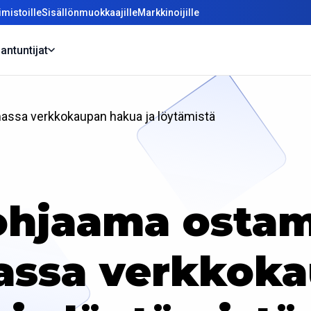
mistoille
Sisällönmuokkaajille
Markkinoijille
antuntijat
assa verkkokaupan hakua ja löytämistä
 ohjaama ostam
ssa verkkoka