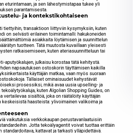
n eturintamaan, ja sen lähestymistapaa tukee yli
uksen parantamisesta.
kustelu- ja kontekstikohtaiseen
 tiettyihin, transaktioon liittyviin kysymyksiin, kuten
ndi on selvästi erilainen toimintamalli: hakukoneiden
 päättämättömiä asiakkaita löytämisen ja suunnittelun
määrätyn tuotteen. Tätä muutosta kuvaillaan yleisesti
ysten ratkaisemiseen, kuten ateriasuunnitteluun tai
i-aputyökalujen, julkaisu korostaa tätä kehitystä.
 yhden napsautuksen ostoskorin täyttämisen kaikilla
 ​​yksinkertaista käyttäjän matkaa, vaan myös suoraan
ostoskokoja. Tällaiset ominaisuudet kehystävät
öiseksi prosessiksi, mikä avaa uusia upselling- ja
 tekoälytyökaluja, kuten Algolian Shopping Guides, on
a vertailevaa sisältöä, joka on räätälöity käyttäjän
keskeisistä haasteista: ylivoimainen valikoima ja
kenteeseen
äviä vaikutuksia verkkokaupan perustavanlaatuisiin
istandardeihin. Jotta tekoälyagentit voivat tuottaa erittäin
n standardoitava, kattavat ja tarkasti ylläpidettävä.