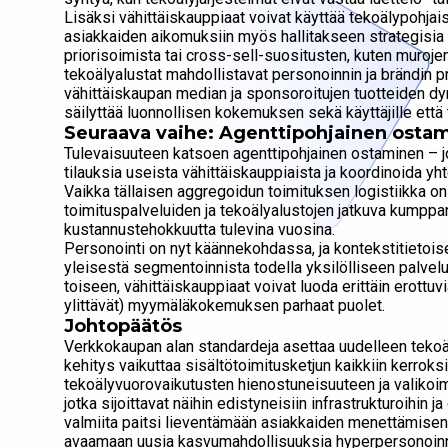
Lisäksi vähittäiskauppiaat voivat käyttää tekoälypohjais
asiakkaiden aikomuksiin myös hallitakseen strategisia ta
priorisoimista tai cross-sell-suositusten, kuten muroje
tekoälyalustat mahdollistavat personoinnin ja brändin p
vähittäiskaupan median ja sponsoroitujen tuotteiden d
säilyttää luonnollisen kokemuksen sekä käyttäjille että 
Seuraava vaihe: Agenttipohjainen ostami
Tulevaisuuteen katsoen agenttipohjainen ostaminen – j
tilauksia useista vähittäiskauppiaista ja koordinoida yh
Vaikka tällaisen aggregoidun toimituksen logistiikka on
toimituspalveluiden ja tekoälyalustojen jatkuva kumppa
kustannustehokkuutta tulevina vuosina.
Personointi on nyt käännekohdassa, ja kontekstitietoise
yleisestä segmentoinnista todella yksilölliseen palvel
toiseen, vähittäiskauppiaat voivat luoda erittäin erottuv
ylittävät) myymäläkokemuksen parhaat puolet.
Johtopäätös
Verkkokaupan alan standardeja asettaa uudelleen tekoä
kehitys vaikuttaa sisältötoimitusketjun kaikkiin kerroksi
tekoälyvuorovaikutusten hienostuneisuuteen ja valikoi
jotka sijoittavat näihin edistyneisiin infrastrukturoihin
valmiita paitsi lieventämään asiakkaiden menettämise
avaamaan uusia kasvumahdollisuuksia hyperpersonoinni