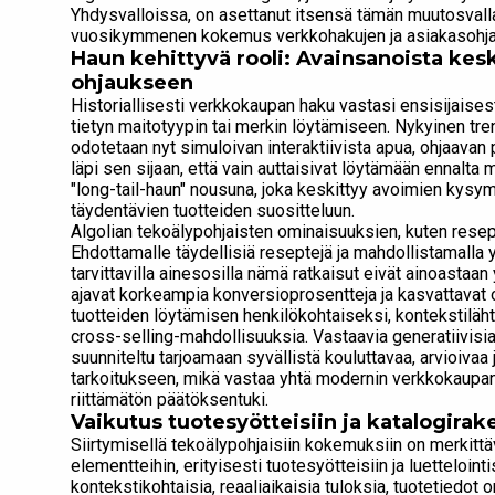
Yhdysvalloissa, on asettanut itsensä tämän muutosvalla
vuosikymmenen kokemus verkkohakujen ja asiakasohja
Haun kehittyvä rooli: Avainsanoista kes
ohjaukseen
Historiallisesti verkkokaupan haku vastasi ensisijaisesti
tietyn maitotyypin tai merkin löytämiseen. Nykyinen tre
odotetaan nyt simuloivan interaktiivista apua, ohjaavan
läpi sen sijaan, että vain auttaisivat löytämään ennalta 
"long-tail-haun" nousuna, joka keskittyy avoimien kysym
täydentävien tuotteiden suositteluun.
Algolian tekoälypohjaisten ominaisuuksien, kuten resept
Ehdottamalle täydellisiä reseptejä ja mahdollistamalla
tarvittavilla ainesosilla nämä ratkaisut eivät ainoastaan
ajavat korkeampia konversioprosentteja ja kasvattavat 
tuotteiden löytämisen henkilökohtaiseksi, kontekstiläht
cross-selling-mahdollisuuksia. Vastaavia generatiivisia
suunniteltu tarjoamaan syvällistä kouluttavaa, arvioivaa j
tarkoitukseen, mikä vastaa yhtä modernin verkkokaupan 
riittämätön päätöksentuki.
Vaikutus tuotesyötteisiin ja katalogira
Siirtymisellä tekoälypohjaisiin kokemuksiin on merkitt
elementteihin, erityisesti tuotesyötteisiin ja luetteloint
kontekstikohtaisia, reaaliaikaisia tuloksia, tuotetiedot o