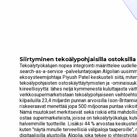
Siirtyminen tekoälypohjaisilla ostoksill
Tekoälytyökalujen nopea integrointi määrittelee uudel
search-as-a-service -palveluntarjoajan Algolian uusimm
ekosysteemijohtaja Piyush Patel keskusteli siitä, mite
tekoälypohjaisten ostoskäyttäytymisten ja -ominaisuuk
kiireellisyyttä: lähes neljä kymmenestä kuluttajasta vä
verkkosupermarketistaan tekoälypohjaiseen vaihtoehtoon
kilpailuilla 23,4 miljardin punnan arvoisilla Ison-Britan
riskeeraavat menettää jopa 500 miljoonaa puntaa viikoit
Nämä muutokset merkitsevät sekä riskiä että mahdollisu
ostaa supermarketeista, joissa on tekoälytyökaluja, kut
halvemmille tuotteille. Lisäksi 44 % arvostaa keskustelu
kuten "näytä minulle terveellisiä välipaloja taaperoille
digitaalisilla alustoilla. Algolia, joka tekee jo yhteis