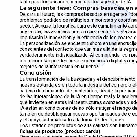
tanto para los usuarios como para los agentes de IA.
La siguiente fase: Compras basadas en 
De cara al futuro, las compras basadas en agentes -d
problemas pedidos de múltiples minoristas y coordinar
sector. Aunque la logística para este cumplimiento ag
hoy en día, las asociaciones en curso entre los servic
impulsarán la innovación y la eficiencia de los costes 
La personalización se encuentra ahora en una encrucija
conscientes del contexto que van más allá de la segme
verdaderamente individualizado. Al comprender con pr
los minoristas pueden crear experiencias digitales mu
mejores de la interacción en la tienda.
Conclusión
La transformación de la búsqueda y el descubrimiento a 
nuevos estándares en toda la industria del comercio el
cadena de suministro de contenidos, desde la precisión
de las interacciones de la IA en tiempo real y la aceler
que invierten en estas infraestructuras avanzadas y a
IA están en condiciones de no sólo mitigar el riesgo de
también de desbloquear nuevas oportunidades de crecim
y el apoyo automatizado a la toma de decisiones.
Los listados de productos de alta calidad son fundame
fichas de producto (product cards)
.