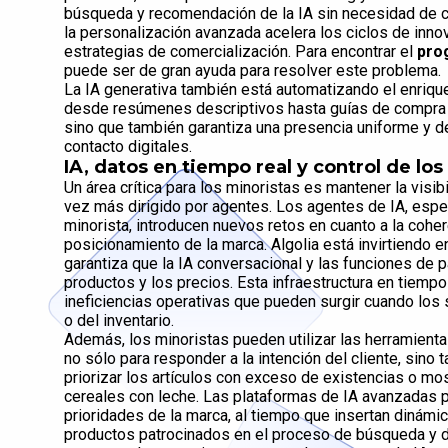
búsqueda y recomendación de la IA sin necesidad de c
la personalización avanzada acelera los ciclos de inno
estrategias de comercialización. Para encontrar el
pro
puede ser de gran ayuda para resolver este problema.
La IA generativa también está automatizando el enri
desde resúmenes descriptivos hasta guías de compra c
sino que también garantiza una presencia uniforme y de
contacto digitales.
IA, datos en tiempo real y control de los
Un área crítica para los minoristas es mantener la visib
vez más dirigido por agentes. Los agentes de IA, espec
minorista, introducen nuevos retos en cuanto a la cohere
posicionamiento de la marca. Algolia está invirtiendo en
garantiza que la IA conversacional y las funciones de pa
productos y los precios. Esta infraestructura en tiempo 
ineficiencias operativas que pueden surgir cuando los 
o del inventario.
Además, los minoristas pueden utilizar las herramient
no sólo para responder a la intención del cliente, sino
priorizar los artículos con exceso de existencias o 
cereales con leche. Las plataformas de IA avanzadas pe
prioridades de la marca, al tiempo que insertan diná
productos patrocinados en el proceso de búsqueda y d