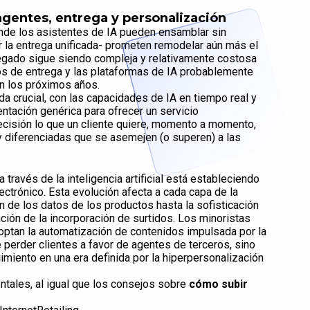
agentes, entrega y personalización
onde los asistentes de IA pueden ensamblar sin
 la entrega unificada- prometen remodelar aún más el
regado sigue siendo compleja y relativamente costosa
ios de entrega y las plataformas de IA probablemente
en los próximos años.
da crucial, con las capacidades de IA en tiempo real y
ntación genérica para ofrecer un servicio
ecisión lo que un cliente quiere, momento a momento,
y diferenciadas que se asemejen (o superen) a las
través de la inteligencia artificial está estableciendo
ectrónico. Esta evolución afecta a cada capa de la
 de los datos de los productos hasta la sofisticación
ación de la incorporación de surtidos. Los minoristas
doptan la automatización de contenidos impulsada por la
 perder clientes a favor de agentes de terceros, sino
iento en una era definida por la hiperpersonalización
ntales, al igual que los consejos sobre
cómo subir