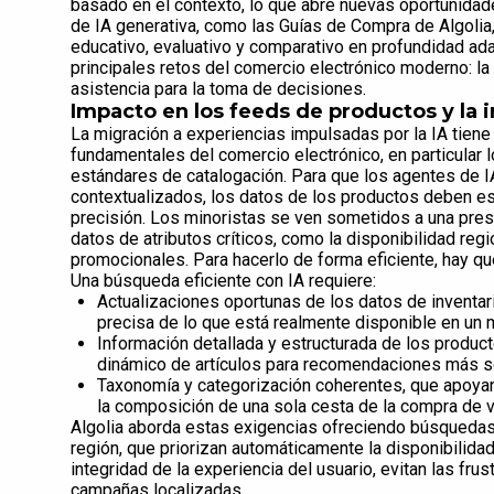
basado en el contexto, lo que abre nuevas oportunidade
de IA generativa, como las Guías de Compra de Algolia
educativo, evaluativo y comparativo en profundidad ada
principales retos del comercio electrónico moderno: la
asistencia para la toma de decisiones.
Impacto en los feeds de productos y la i
La migración a experiencias impulsadas por la IA tien
fundamentales del comercio electrónico, en particular 
estándares de catalogación. Para que los agentes de I
contextualizados, los datos de los productos deben e
precisión. Los minoristas se ven sometidos a una presi
datos de atributos críticos, como la disponibilidad regio
promocionales. Para hacerlo de forma eficiente, hay q
Una búsqueda eficiente con IA requiere:
Actualizaciones oportunas de los datos de inventar
precisa de lo que está realmente disponible en un
Información detallada y estructurada de los producto
dinámico de artículos para recomendaciones más so
Taxonomía y categorización coherentes, que apoy
la composición de una sola cesta de la compra de v
Algolia aborda estas exigencias ofreciendo búsquedas 
región, que priorizan automáticamente la disponibilidad
integridad de la experiencia del usuario, evitan las fru
campañas localizadas.