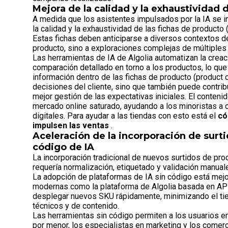
Mejora de la calidad y la exhaustividad 
A medida que los asistentes impulsados por la IA se 
la calidad y la exhaustividad de las fichas de producto 
Estas fichas deben anticiparse a diversos contextos d
producto, sino a exploraciones complejas de múltiple
Las herramientas de IA de Algolia automatizan la creac
comparación detallado en torno a los productos, lo que
información dentro de las fichas de producto (product 
decisiones del cliente, sino que también puede contribu
mejor gestión de las expectativas iniciales. El conten
mercado online saturado, ayudando a los minoristas a c
digitales. Para ayudar a las tiendas con esto está el
có
impulsen las ventas
.
Aceleración de la incorporación de surti
código de IA
La incorporación tradicional de nuevos surtidos de pro
requería normalización, etiquetado y validación manual
La adopción de plataformas de IA sin código está mej
modernas como la plataforma de Algolia basada en API 
desplegar nuevos SKU rápidamente, minimizando el tie
técnicos y de contenido.
Las herramientas sin código permiten a los usuarios em
por menor, los especialistas en marketing y los comerc