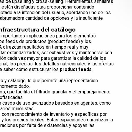
s de upselling y cross-selling. Herramientas similares
, están diseñadas para proporcionar contenido
ptado a la intención del usuario, abordando uno de los
 abrumadora cantidad de opciones y la insuficiente
nfraestructura del catálogo
e importantes implicaciones para los elementos
los feeds de productos (product feeds) y los
A ofrezcan resultados en tiempo real y muy
star estandarizados, ser exhaustivos y mantenerse con
ón cada vez mayor para garantizar la calidad de los
nal, los precios, los detalles nutricionales y las ofertas
ue saber cómo estructurar los
product feeds
.
io y catálogo, lo que permite una representación
 momento dado.
s, que facilita el filtrado granular y el emparejamiento
fisticadas.
an casos de uso avanzados basados en agentes, como
arios minoristas.
con reconocimiento de inventario y específicas por
 y los precios locales. Estas capacidades garantizan la
straciones por falta de existencias y apoyan las