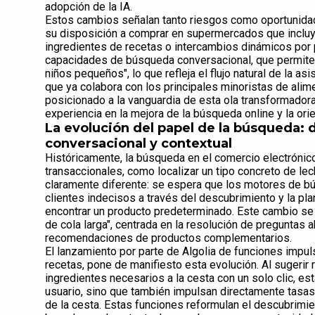
adopción de la IA.
Estos cambios señalan tanto riesgos como oportunida
su disposición a comprar en supermercados que inclu
ingredientes de recetas o intercambios dinámicos por 
capacidades de búsqueda conversacional, que permit
niños pequeños", lo que refleja el flujo natural de la asi
que ya colabora con los principales minoristas de ali
posicionado a la vanguardia de esta ola transformado
experiencia en la mejora de la búsqueda online y la orien
La evolución del papel de la búsqueda: de
conversacional y contextual
Históricamente, la búsqueda en el comercio electrónico
transaccionales, como localizar un tipo concreto de le
claramente diferente: se espera que los motores de bús
clientes indecisos a través del descubrimiento y la pla
encontrar un producto predeterminado. Este cambio s
de cola larga", centrada en la resolución de preguntas 
recomendaciones de productos complementarios.
El lanzamiento por parte de Algolia de funciones impu
recetas, pone de manifiesto esta evolución. Al sugerir 
ingredientes necesarios a la cesta con un solo clic, es
usuario, sino que también impulsan directamente tasa
de la cesta. Estas funciones reformulan el descubrim