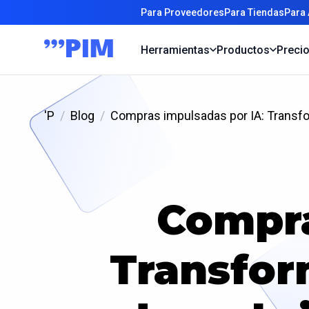
Para Proveedores
Para Tiendas
Para
Herramientas
Productos
Preci
'P
Blog
Compras impulsadas por IA: Transfo
Compra
Transfor