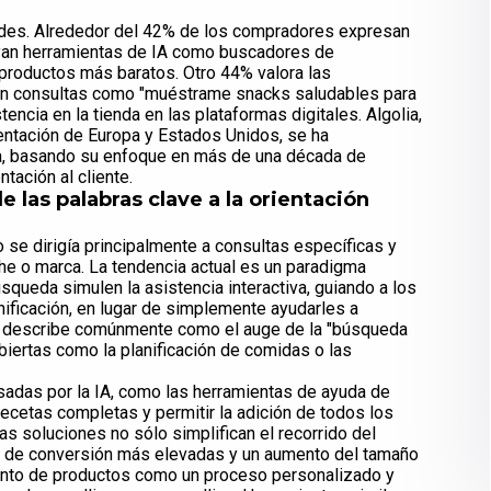
des. Alrededor del 42% de los compradores expresan
yan herramientas de IA como buscadores de
productos más baratos. Otro 44% valora las
en consultas como "muéstrame snacks saludables para
stencia en la tienda en las plataformas digitales. Algolia,
mentación de Europa y Estados Unidos, se ha
ra, basando su enfoque en más de una década de
tación al cliente.
 las palabras clave a la orientación
 se dirigía principalmente a consultas específicas y
che o marca. La tendencia actual es un paradigma
queda simulen la asistencia interactiva, guiando a los
nificación, en lugar de simplemente ayudarles a
e describe comúnmente como el auge de la "búsqueda
abiertas como la planificación de comidas o las
lsadas por la IA, como las herramientas de ayuda de
recetas completas y permitir la adición de todos los
tas soluciones no sólo simplifican el recorrido del
s de conversión más elevadas y un aumento del tamaño
iento de productos como un proceso personalizado y