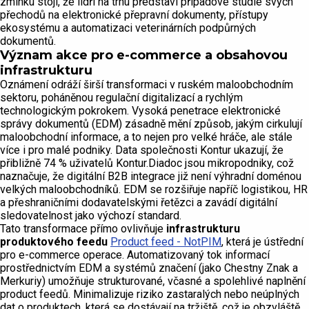
zmínku stojí, že lídři na trhu představí případové studie svých
přechodů na elektronické přepravní dokumenty, přístupy
ekosystému a automatizaci veterinárních podpůrných
dokumentů.
Význam akce pro e-commerce a obsahovou
infrastrukturu
Oznámení odráží širší transformaci v ruském maloobchodním
sektoru, poháněnou regulační digitalizací a rychlým
technologickým pokrokem. Vysoká penetrace elektronické
správy dokumentů (EDM) zásadně mění způsob, jakým cirkulují
maloobchodní informace, a to nejen pro velké hráče, ale stále
více i pro malé podniky. Data společnosti Kontur ukazují, že
přibližně 74 % uživatelů Kontur.Diadoc jsou mikropodniky, což
naznačuje, že digitální B2B integrace již není výhradní doménou
velkých maloobchodníků. EDM se rozšiřuje napříč logistikou, HR
a přeshraničními dodavatelskými řetězci a zavádí digitální
sledovatelnost jako výchozí standard.
Tato transformace přímo ovlivňuje
infrastrukturu
produktového feedu
Product feed - NotPIM
, která je ústřední
pro e-commerce operace. Automatizovaný tok informací
prostřednictvím EDM a systémů značení (jako Chestny Znak a
Merkuriy) umožňuje strukturované, včasné a spolehlivé naplnění
product feedů. Minimalizuje riziko zastaralých nebo neúplných
dat o produktech, která se dostávají na tržiště, což je obzvláště