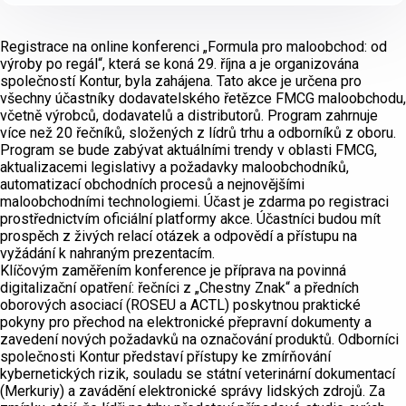
Registrace na online konferenci „Formula pro maloobchod: od
výroby po regál“, která se koná 29. října a je organizována
společností Kontur, byla zahájena. Tato akce je určena pro
všechny účastníky dodavatelského řetězce FMCG maloobchodu,
včetně výrobců, dodavatelů a distributorů. Program zahrnuje
více než 20 řečníků, složených z lídrů trhu a odborníků z oboru.
Program se bude zabývat aktuálními trendy v oblasti FMCG,
aktualizacemi legislativy a požadavky maloobchodníků,
automatizací obchodních procesů a nejnovějšími
maloobchodními technologiemi. Účast je zdarma po registraci
prostřednictvím oficiální platformy akce. Účastníci budou mít
prospěch z živých relací otázek a odpovědí a přístupu na
vyžádání k nahraným prezentacím.
Klíčovým zaměřením konference je příprava na povinná
digitalizační opatření: řečníci z „Chestny Znak“ a předních
oborových asociací (ROSEU a ACTL) poskytnou praktické
pokyny pro přechod na elektronické přepravní dokumenty a
zavedení nových požadavků na označování produktů. Odborníci
společnosti Kontur představí přístupy ke zmírňování
kybernetických rizik, souladu se státní veterinární dokumentací
(Merkuriy) a zavádění elektronické správy lidských zdrojů. Za