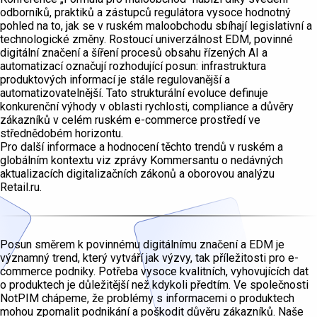
odborníků, praktiků a zástupců regulátora vysoce hodnotný
pohled na to, jak se v ruském maloobchodu sbíhají legislativní a
technologické změny. Rostoucí univerzálnost EDM, povinné
digitální značení a šíření procesů obsahu řízených AI a
automatizací označují rozhodující posun: infrastruktura
produktových informací je stále regulovanější a
automatizovatelnější. Tato strukturální evoluce definuje
konkurenční výhody v oblasti rychlosti, compliance a důvěry
zákazníků v celém ruském e-commerce prostředí ve
střednědobém horizontu.
Pro další informace a hodnocení těchto trendů v ruském a
globálním kontextu viz zprávy Kommersantu o nedávných
aktualizacích digitalizačních zákonů a oborovou analýzu
Retail.ru.
Posun směrem k povinnému digitálnímu značení a EDM je
významný trend, který vytváří jak výzvy, tak příležitosti pro e-
commerce podniky. Potřeba vysoce kvalitních, vyhovujících dat
o produktech je důležitější než kdykoli předtím. Ve společnosti
NotPIM chápeme, že problémy s informacemi o produktech
mohou zpomalit podnikání a poškodit důvěru zákazníků. Naše