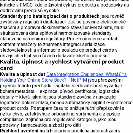
kritické v FMCG, kde je životní cyklus produktu a požadavky na
dodržování předpisů vysoké.
Standardy pro katalogizaci dat o produktech
jsou rovněž
zvyšovány regulační digitalizací. Jak se povinné elektronické
značení a přepravní dokumentace stávají univerzálními, musí
strukturovaná data splňovat harmonizované standardy
stanovené národními regulátory. Pro e-commerce a retail
content manažery to znamená integraci serializace,
sledovatelnosti a informací o souladu do product cards v
dřívějších a hlubších fázích dodavatelského procesu.
Kvalita, úplnost a rychlost vytváření product
card
Kvalita a úplnost dat
Data Integration Challenges: Whatâ€™s
Holding Your Online Store Back? - NotPIM
jsou přirozenými
příjemci tohoto přechodu. Digitální sledovatelnost vyžaduje
bohatá metadata – expirace, původ, certifikace, logistické
detaily – která, jakmile jsou standardizována v navazující
logistické dokumentaci, mohou automaticky naplnit e-commerce
product cards. Postupem času to snižuje ruční přepisování a
rizika chyb, zefektivňuje onboarding sortimentu a zlepšuje
compliance, zejména pro regulované kategorie, jako jsou
potraviny, farmaceutika a zboží pro děti.
Rychlost uvedení na trh
je přímo posílena automatizací v