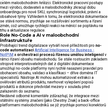
celém maloobchodním řetězci. Elektronické pracovní postupy
mezi výrobci, dodavateli a maloobchodníky zkracují dobu
onboardingu pro nové SKU, synchronizují logistické, právní a
obsahové týmy. Vzhledem k tomu, že elektronická dokumentace
se stává normou, zrychluje se rozšiřování sortimentu a řízení
změn, což umožňuje rychlejší reakci na měnící se poptávku na
trhu a aktualizace regulace.
Role No-Code a AI v maloobchodní
infrastruktuře
Probíhající trend digitalizace vytváří nové příležitosti pro
no-
code automatizaci
Artificial Intelligence for Business -
NotPIM
a
orchestraci procesů řízenou umělou inteligencí
v
rámci řízení obsahu maloobchodu. Se stále rostoucím základem
strojově interpretovatelných dat z digitální dokumentace
umožňují no-code platformy nyní rychlé nasazení pravidel pro
obohacení obsahu, validaci a klasifikaci – dříve doména IT
specialistů. Nástroje AI mohou automatizovat extrakci a
ověřování atributů produktu, navrhovat vylepšení popisů
produktů a dokonce předvídat mezery v souladu před
zařazením do seznamu.
Nedávné odborné komentáře zdůrazňují, že integrace mezi
státními systémy značení (jako Chestny Znak) a back-office
platformami maloobchodníků se již zrychluje pomocí konektorů