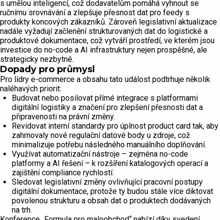
s umělou inteligencí, což dodavatelům pomáhá vyhnout se
ručnímu srovnávání a zlepšuje přesnost dat pro feedy s
produkty koncových zákazníků. Zároveň legislativní aktualizace
nadále vyžadují začlenění strukturovaných dat do logistické a
produktové dokumentace, což vytváří prostředí, ve kterém jsou
investice do no-code a AI infrastruktury nejen prospěšné, ale
strategicky nezbytné.
Dopady pro průmysl
Pro lídry e-commerce a obsahu tato událost podtrhuje několik
naléhavých priorit:
Budovat nebo posilovat přímé integrace s platformami
digitální logistiky a značení pro zlepšení přesnosti dat a
připravenosti na právní změny.
Revidovat interní standardy pro úplnost product card tak, aby
zahrnovaly nové regulační datové body u zdroje, což
minimalizuje potřebu následného manuálního doplňování.
Využívat automatizační nástroje – zejména no-code
platformy a AI řešení – k rozšíření katalogových operací a
zajištění compliance rychlostí.
Sledovat legislativní změny ovlivňující pracovní postupy
digitální dokumentace, protože ty budou stále více diktovat
povolenou strukturu a obsah dat o produktech dodávaných
na trh.
Konference „Formula pro maloobchod“ nabízí díky svedení