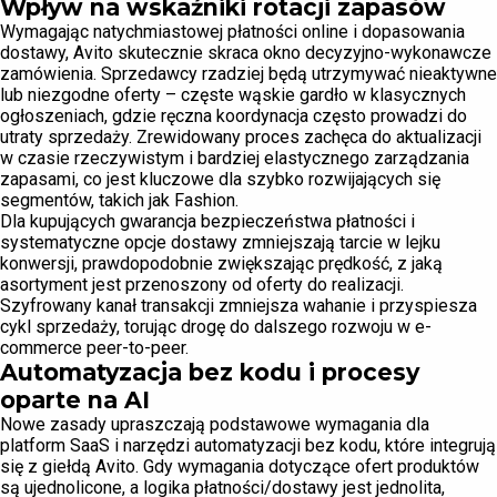
Wpływ na wskaźniki rotacji zapasów
Wymagając natychmiastowej płatności online i dopasowania
dostawy, Avito skutecznie skraca okno decyzyjno-wykonawcze
zamówienia. Sprzedawcy rzadziej będą utrzymywać nieaktywne
lub niezgodne oferty – częste wąskie gardło w klasycznych
ogłoszeniach, gdzie ręczna koordynacja często prowadzi do
utraty sprzedaży. Zrewidowany proces zachęca do aktualizacji
w czasie rzeczywistym i bardziej elastycznego zarządzania
zapasami, co jest kluczowe dla szybko rozwijających się
segmentów, takich jak Fashion.
Dla kupujących gwarancja bezpieczeństwa płatności i
systematyczne opcje dostawy zmniejszają tarcie w lejku
konwersji, prawdopodobnie zwiększając prędkość, z jaką
asortyment jest przenoszony od oferty do realizacji.
Szyfrowany kanał transakcji zmniejsza wahanie i przyspiesza
cykl sprzedaży, torując drogę do dalszego rozwoju w e-
commerce peer-to-peer.
Automatyzacja bez kodu i procesy
oparte na AI
Nowe zasady upraszczają podstawowe wymagania dla
platform SaaS i narzędzi automatyzacji bez kodu, które integrują
się z giełdą Avito. Gdy wymagania dotyczące ofert produktów
są ujednolicone, a logika płatności/dostawy jest jednolita,