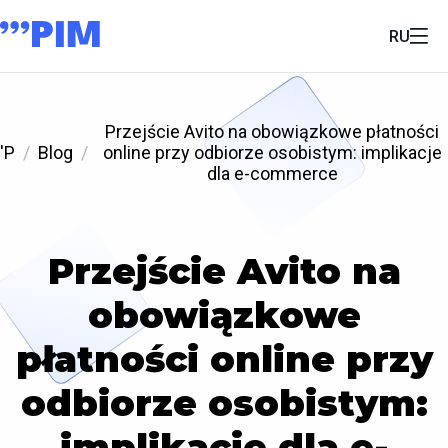
RU
Przejście Avito na obowiązkowe płatności
'P
Blog
online przy odbiorze osobistym: implikacje
dla e-commerce
Przejście Avito na
obowiązkowe
płatności online przy
odbiorze osobistym:
implikacje dla e-