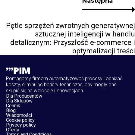
Następna
Pętle sprzężeń zwrotnych generatywnej
sztucznej inteligencji w handlu
detalicznym: Przyszłość e-commerce i
optymalizacji treści
Pomagamy firmom automatyzować procesy i obniżać
koszty, eliminując bariery techniczne, aby mogły one
skupić się na wzroście i innowacjach.
Dla Producentów
Dla Sklepów
Cennik
Blog
Wiadomości
Cookie policy
Privecy policy
Oferta
Terms and Conditions