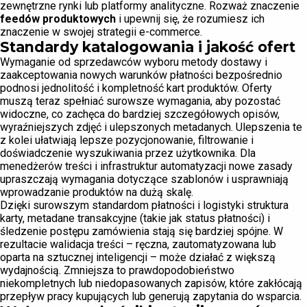
zewnętrzne rynki lub platformy analityczne. Rozważ znaczenie
feedów produktowych
i upewnij się, że rozumiesz ich
znaczenie w swojej strategii e-commerce.
Standardy katalogowania i jakość ofert
Wymaganie od sprzedawców wyboru metody dostawy i
zaakceptowania nowych warunków płatności bezpośrednio
podnosi jednolitość i kompletność kart produktów. Oferty
muszą teraz spełniać surowsze wymagania, aby pozostać
widoczne, co zachęca do bardziej szczegółowych opisów,
wyraźniejszych zdjęć i ulepszonych metadanych. Ulepszenia te
z kolei ułatwiają lepsze pozycjonowanie, filtrowanie i
doświadczenie wyszukiwania przez użytkownika. Dla
menedżerów treści i infrastruktur automatyzacji nowe zasady
upraszczają wymagania dotyczące szablonów i usprawniają
wprowadzanie produktów na dużą skalę.
Dzięki surowszym standardom płatności i logistyki struktura
karty, metadane transakcyjne (takie jak status płatności) i
śledzenie postępu zamówienia stają się bardziej spójne. W
rezultacie walidacja treści – ręczna, zautomatyzowana lub
oparta na sztucznej inteligencji – może działać z większą
wydajnością. Zmniejsza to prawdopodobieństwo
niekompletnych lub niedopasowanych zapisów, które zakłócają
przepływ pracy kupujących lub generują zapytania do wsparcia.