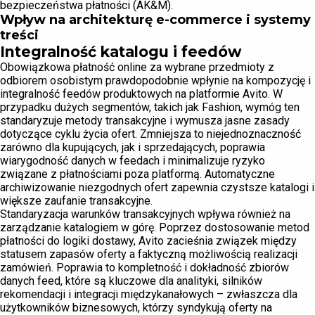
bezpieczeństwa płatności (AK&M).
Wpływ na architekturę e-commerce i systemy
treści
Integralność katalogu i feedów
Obowiązkowa płatność online za wybrane przedmioty z
odbiorem osobistym prawdopodobnie wpłynie na kompozycję i
integralność feedów produktowych na platformie Avito. W
przypadku dużych segmentów, takich jak Fashion, wymóg ten
standaryzuje metody transakcyjne i wymusza jasne zasady
dotyczące cyklu życia ofert. Zmniejsza to niejednoznaczność
zarówno dla kupujących, jak i sprzedających, poprawia
wiarygodność danych w feedach i minimalizuje ryzyko
związane z płatnościami poza platformą. Automatyczne
archiwizowanie niezgodnych ofert zapewnia czystsze katalogi i
większe zaufanie transakcyjne.
Standaryzacja warunków transakcyjnych wpływa również na
zarządzanie katalogiem w górę. Poprzez dostosowanie metod
płatności do logiki dostawy, Avito zacieśnia związek między
statusem zapasów oferty a faktyczną możliwością realizacji
zamówień. Poprawia to kompletność i dokładność zbiorów
danych feed, które są kluczowe dla analityki, silników
rekomendacji i integracji międzykanałowych – zwłaszcza dla
użytkowników biznesowych, którzy syndykują oferty na