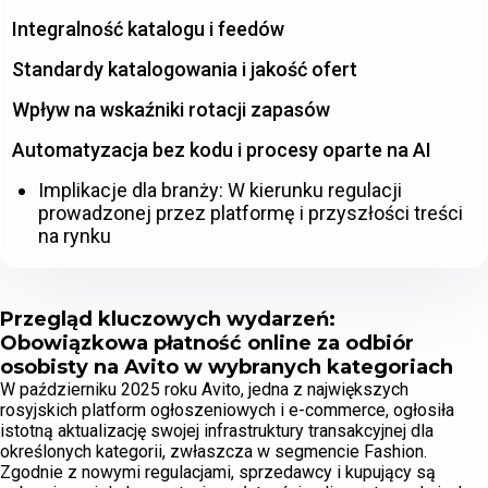
Integralność katalogu i feedów
Standardy katalogowania i jakość ofert
Wpływ na wskaźniki rotacji zapasów
Automatyzacja bez kodu i procesy oparte na AI
Implikacje dla branży: W kierunku regulacji
prowadzonej przez platformę i przyszłości treści
na rynku
Przegląd kluczowych wydarzeń:
Obowiązkowa płatność online za odbiór
osobisty na Avito w wybranych kategoriach
W październiku 2025 roku Avito, jedna z największych
rosyjskich platform ogłoszeniowych i e-commerce, ogłosiła
istotną aktualizację swojej infrastruktury transakcyjnej dla
określonych kategorii, zwłaszcza w segmencie Fashion.
Zgodnie z nowymi regulacjami, sprzedawcy i kupujący są