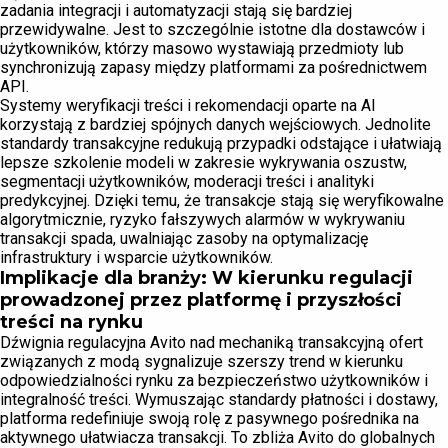
zadania integracji i automatyzacji stają się bardziej
przewidywalne. Jest to szczególnie istotne dla dostawców i
użytkowników, którzy masowo wystawiają przedmioty lub
synchronizują zapasy między platformami za pośrednictwem
API.
Systemy weryfikacji treści i rekomendacji oparte na AI
korzystają z bardziej spójnych danych wejściowych. Jednolite
standardy transakcyjne redukują przypadki odstające i ułatwiają
lepsze szkolenie modeli w zakresie wykrywania oszustw,
segmentacji użytkowników, moderacji treści i analityki
predykcyjnej. Dzięki temu, że transakcje stają się weryfikowalne
algorytmicznie, ryzyko fałszywych alarmów w wykrywaniu
transakcji spada, uwalniając zasoby na optymalizację
infrastruktury i wsparcie użytkowników.
Implikacje dla branży: W kierunku regulacji
prowadzonej przez platformę i przyszłości
treści na rynku
Dźwignia regulacyjna Avito nad mechaniką transakcyjną ofert
związanych z modą sygnalizuje szerszy trend w kierunku
odpowiedzialności rynku za bezpieczeństwo użytkowników i
integralność treści. Wymuszając standardy płatności i dostawy,
platforma redefiniuje swoją rolę z pasywnego pośrednika na
aktywnego ułatwiacza transakcji. To zbliża Avito do globalnych