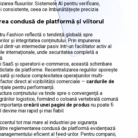
zarea fluxurilor. Sistemele AI pentru verificare,
i consistente, ceea ce îmbunătățește precizia
rea condusă de platformă și viitorul
tru
Fashion
reflectă o tendință globală spre
rilor și integritatea conținutului. Prin impunerea
l dintr-un intermediar pasiv într-un facilitator activ al
cile internaționale, unde securitatea completă a
ă.
orii SaaS și operatorii e-commerce, această schimbare
ctate de platforme. Recentralizarea regulilor sporește
ansată și reduce complexitatea operațiunilor multi-
 factor direct al vizibilității comerciale —
cardurile de
țiale pentru performanță.
uctura conținutului va tinde spre o convergență a
tegrărilor logistice, formând o coloană vertebrală comună
. Importanța
creării unei pagini de produs
nu poate fi
devine mai rapid și mai fiabil.
centul tot mai mare al industriei pe siguranța
ie către reglementarea condusă de platformă evidențiază
nagementului eficient al feed-urilor. Pentru companii,