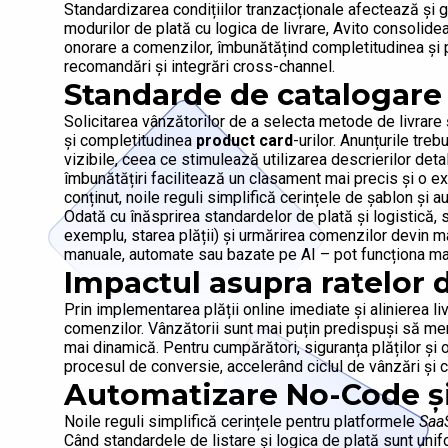
Standardizarea condițiilor tranzacționale afectează și g
modurilor de plată cu logica de livrare, Avito consolide
onorare a comenzilor, îmbunătățind completitudinea și pr
recomandări și integrări cross-channel.
Standarde de catalogare și
Solicitarea vânzătorilor de a selecta metode de livrare 
și completitudinea
product card
-urilor. Anunțurile tre
vizibile, ceea ce stimulează utilizarea descrierilor det
îmbunătățiri facilitează un clasament mai precis și o e
conținut, noile reguli simplifică cerințele de șablon și 
Odată cu înăsprirea standardelor de plată și logistică, 
exemplu, starea plății) și urmărirea comenzilor devin ma
manuale, automate sau bazate pe AI – pot funcționa mai 
Impactul asupra ratelor d
Prin implementarea plății online imediate și alinierea li
comenzilor. Vânzătorii sunt mai puțin predispuși să menț
mai dinamică. Pentru cumpărători, siguranța plăților și op
procesul de conversie, accelerând ciclul de vânzări și 
Automatizare No-Code și
Noile reguli simplifică cerințele pentru platformele
Saa
Când standardele de listare și logica de plată sunt unifo