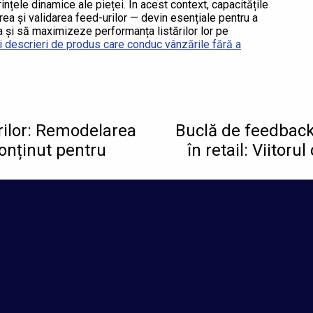
ințele dinamice ale pieței. În acest context, capacitățile
a și validarea feed-urilor — devin esențiale pentru a
și să maximizeze performanța listărilor lor pe
 descrieri de produs care conduc vânzările fără a
lerilor: Remodelarea
Buclă de feedback 
conținut pentru
în retail: Viitor