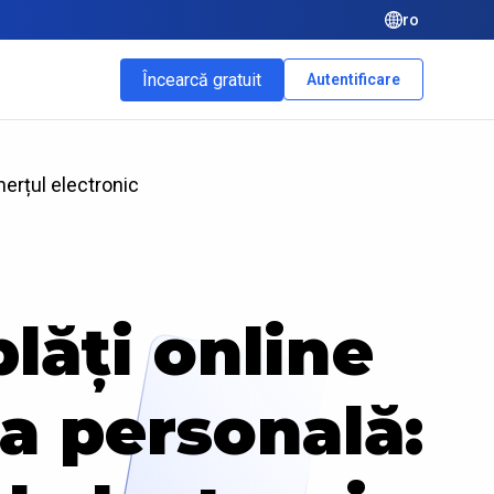
ro
Încearcă gratuit
Autentificare
merțul electronic
lăți online
ea personală: