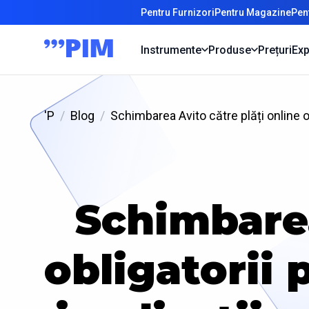
Pentru Furnizori
Pentru Magazine
Pen
Instrumente
Produse
Prețuri
Exp
'P
Blog
Schimbarea Avito către plăți online o
Schimbarea
obligatorii 