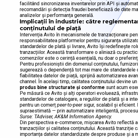
facilitând sincronizarea inventarelor prin API și automati
recomandări și detecția fraudei beneficiază de date ma
analizelor și performanța generală.
Implicații în industrie: către reglementa
conținutului de piață
Intervenția Avito în mecanismele de tranzacționare pen
responsabilitatea platformelor pentru siguranța utilizato
standardelor de plată și livrare, Avito își redefinește rolu
tranzacțiilor. Această transformare o aliniază cu practi
comenzilor este o cerință esențială, nu doar o preferinț
Pentru profesioniștii din domeniul conținutului, furniz
sugerează o dependență tot mai mare de standardele di
fiabilitatea datelor de piață, sprijină automatizarea av
channel. În același timp, calitatea conținutului devine un
produs bine structurate și conforme
sunt acum esen
Pe măsură ce Avito și alți operatori evoluează, infrastr
standardelor de catalogare, a regulilor de plată și a in
pentru un comerț
peer-to-peer
sigur, scalabil și eficient
supraestimată — prin automatizare inteligentă, procesul 
Surse: TAdviser, AK&M Information Agency.
Din perspectiva e-commerce, mișcarea Avito reflectă ac
tranzacțiilor și calitatea conținutului. Această tranziț
importanța datelor standardizate despre produse și a ma