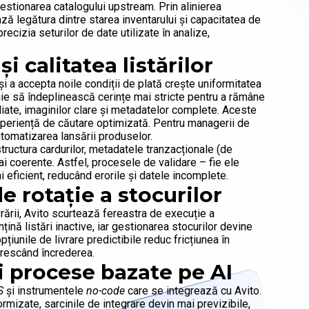
estionarea catalogului upstream. Prin alinierea
ază legătura dintre starea inventarului și capacitatea de
ecizia seturilor de date utilizate în analize,
 calitatea listărilor
și a accepta noile condiții de plată crește uniformitatea
buie să îndeplinească cerințe mai stricte pentru a rămâne
aliate, imaginilor clare și metadatelor complete. Aceste
xperiență de căutare optimizată. Pentru managerii de
automatizarea lansării produselor.
structura cardurilor, metadatele tranzacționale (de
i coerente. Astfel, procesele de validare – fie ele
eficient, reducând erorile și datele incomplete.
e rotație a stocurilor
vrării, Avito scurtează fereastra de execuție a
ină listări inactive, iar gestionarea stocurilor devine
țiunile de livrare predictibile reduc fricțiunea în
crescând încrederea.
 procese bazate pe AI
S
și instrumentele
no-code
care se integrează cu Avito.
rmizate, sarcinile de integrare devin mai previzibile,