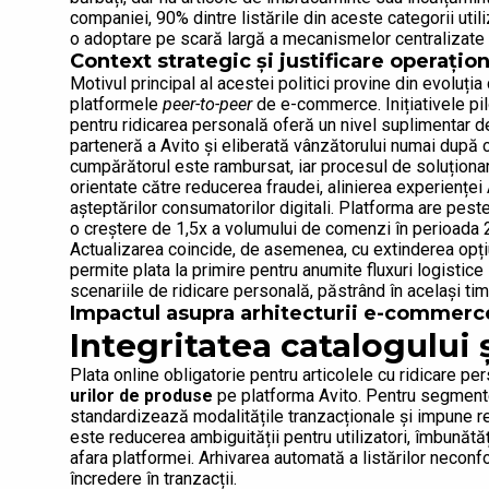
companiei, 90% dintre listările din aceste categorii uti
o adoptare pe scară largă a mecanismelor centralizate de
Context strategic și justificare operațio
Motivul principal al acestei politici provine din evoluți
platformele
peer-to-peer
de e-commerce. Inițiativele pil
pentru ridicarea personală oferă un nivel suplimentar d
parteneră a Avito și eliberată vânzătorului numai după co
cumpărătorul este rambursat, iar procesul de soluționar
orientate către reducerea fraudei, alinierea experienței
așteptărilor consumatorilor digitali. Platforma are peste 
o creștere de 1,5x a volumului de comenzi în perioada
Actualizarea coincide, de asemenea, cu extinderea opțiu
permite plata la primire pentru anumite fluxuri logisti
scenariile de ridicare personală, păstrând în același ti
Impactul asupra arhitecturii e-commerce
Integritatea catalogului ș
Plata online obligatorie pentru articolele cu ridicare p
urilor de produse
pe platforma Avito. Pentru segmente
standardizează modalitățile tranzacționale și impune regul
este reducerea ambiguității pentru utilizatori, îmbunătățir
afara platformei. Arhivarea automată a listărilor necon
încredere în tranzacții.