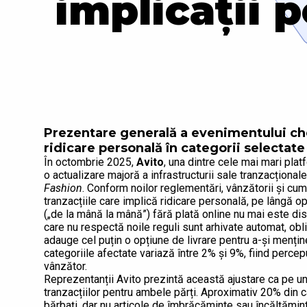
implicații 
Prezentare generală a evenimentului che
ridicare personală în categorii selectate
În octombrie 2025,
Avito
, una dintre cele mai mari pla
o actualizare majoră a infrastructurii sale tranzacțional
Fashion
. Conform noilor reglementări, vânzătorii și cump
tranzacțiile care implică ridicare personală, pe lângă 
(„de la mână la mână”) fără plată online nu mai este dis
care nu respectă noile reguli sunt arhivate automat, obl
adauge cel puțin o opțiune de livrare pentru a-și mențin
categoriile afectate variază între 2% și 9%, fiind perce
vânzător.
Reprezentanții Avito prezintă această ajustare ca pe un
tranzacțiilor pentru ambele părți. Aproximativ 20% din 
bărbați, dar nu articole de îmbrăcăminte sau încălțămin