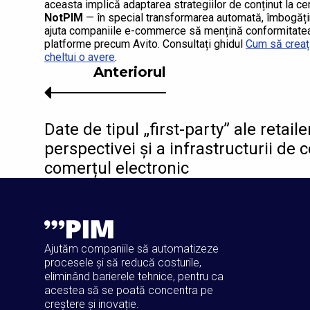
aceasta implică adaptarea strategiilor de conținut la cer
NotPIM
— în special transformarea automată, îmbogățire
ajuta companiile e-commerce să mențină conformitatea 
platforme precum Avito. Consultați ghidul
Cum să creați
cheltui o avere
.
Anteriorul
Date de tipul „first-party” ale retai
perspectivei și a infrastructurii de 
comerțul electronic
Ajutăm companiile să automatizeze
procesele și să reducă costurile,
eliminând barierele tehnice, pentru ca
acestea să se poată concentra pe
creștere și inovație.