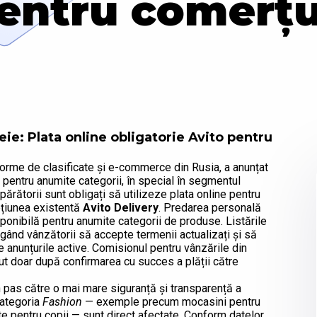
pentru comerțu
ie: Plata online obligatorie Avito pentru
tforme de clasificate și e-commerce din Rusia, a anunțat
e pentru anumite categorii, în special în segmentul
ărătorii sunt obligați să utilizeze plata online pentru
opțiunea existentă
Avito Delivery
. Predarea personală
ponibilă pentru anumite categorii de produse. Listările
igând vânzătorii să accepte termenii actualizați și să
e anunțurile active. Comisionul pentru vânzările din
put doar după confirmarea cu succes a plății către
 pas către o mai mare siguranță și transparență a
categoria
Fashion
— exemple precum mocasini pentru
te pentru copii — sunt direct afectate. Conform datelor