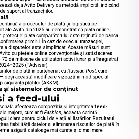
lizează deja Avito Delivery ca metodă implicită, indicând
 suport al tranzacțiilor.
nală
a continuă a proceselor de plată și logistică pe
ot ale Avito din 2025 au demonstrat că plata online
e protecție: plata cumpărătorului este reținută de banca
nfirmarea primirii. În caz de eșec al tranzacției,
e a disputelor este simplificat. Aceste măsuri sunt
 Avito cu piețele online convenționale și satisfacerea
70 de milioane de utilizatori activi lunar și a înregistrat
 2024–2025 (TAdviser).
nilor de plată în parteneriat cu
Russian Post
, care
ce — deși această modificare vizează în mod special
mp siguranța plăților (AK&M).
 și sistemelor de conținut
i a feed-ului
ersonală afectează compoziția și integritatea
feed-
le majore, cum ar fi
Fashion
, această cerință
i clare pentru ciclul de viață al listărilor. Rezultatul
ea fiabilității datelor și eliminarea riscurilor de plată în
forme asigură cataloage mai curate și o mai mare