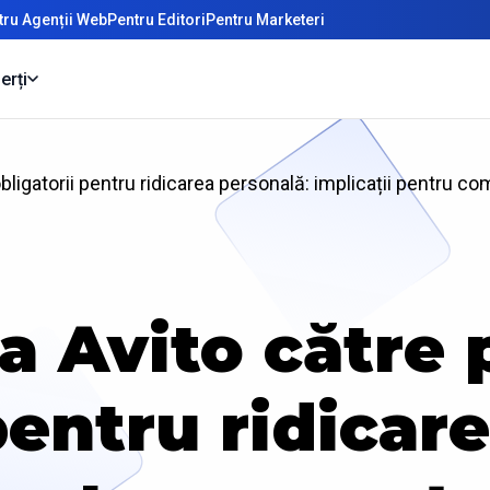
tru Agenții Web
Pentru Editori
Pentru Marketeri
erți
bligatorii pentru ridicarea personală: implicații pentru co
 Avito către p
pentru ridicar