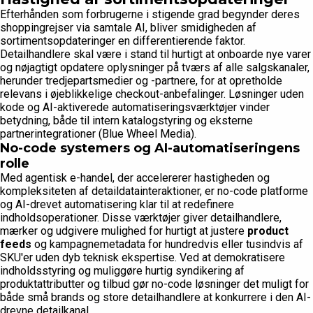
Efterhånden som forbrugerne i stigende grad begynder deres
shoppingrejser via samtale AI, bliver smidigheden af
sortimentsopdateringer en differentierende faktor.
Detailhandlere skal være i stand til hurtigt at onboarde nye varer
og nøjagtigt opdatere oplysninger på tværs af alle salgskanaler,
herunder tredjepartsmedier og -partnere, for at opretholde
relevans i øjeblikkelige checkout-anbefalinger. Løsninger uden
kode og AI-aktiverede automatiseringsværktøjer vinder
betydning, både til intern katalogstyring og eksterne
partnerintegrationer (Blue Wheel Media).
No-code systemers og AI-automatiseringens
rolle
Med agentisk e-handel, der accelererer hastigheden og
kompleksiteten af detaildatainteraktioner, er no-code platforme
og AI-drevet automatisering klar til at redefinere
indholdsoperationer. Disse værktøjer giver detailhandlere,
mærker og udgivere mulighed for hurtigt at justere
product
feeds
og kampagnemetadata for hundredvis eller tusindvis af
SKU'er uden dyb teknisk ekspertise. Ved at demokratisere
indholdsstyring og muliggøre hurtig syndikering af
produktattributter og tilbud gør no-code løsninger det muligt for
både små brands og store detailhandlere at konkurrere i den AI-
drevne detailkanal.