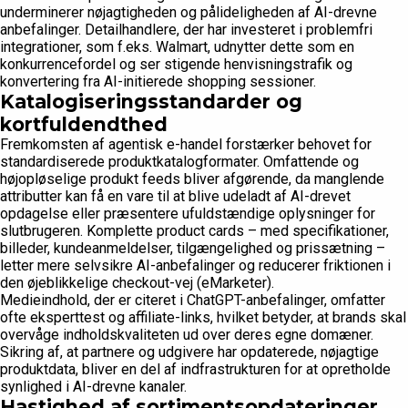
underminerer nøjagtigheden og pålideligheden af AI-drevne
anbefalinger. Detailhandlere, der har investeret i problemfri
integrationer, som f.eks. Walmart, udnytter dette som en
konkurrencefordel og ser stigende henvisningstrafik og
konvertering fra AI-initierede shopping sessioner.
Katalogiseringsstandarder og
kortfuldendthed
Fremkomsten af agentisk e-handel forstærker behovet for
standardiserede produktkatalogformater. Omfattende og
højopløselige produkt feeds bliver afgørende, da manglende
attributter kan få en vare til at blive udeladt af AI-drevet
opdagelse eller præsentere ufuldstændige oplysninger for
slutbrugeren. Komplette product cards – med specifikationer,
billeder, kundeanmeldelser, tilgængelighed og prissætning –
letter mere selvsikre AI-anbefalinger og reducerer friktionen i
den øjeblikkelige checkout-vej (eMarketer).
Medieindhold, der er citeret i ChatGPT-anbefalinger, omfatter
ofte eksperttest og affiliate-links, hvilket betyder, at brands skal
overvåge indholdskvaliteten ud over deres egne domæner.
Sikring af, at partnere og udgivere har opdaterede, nøjagtige
produktdata, bliver en del af indfrastrukturen for at opretholde
synlighed i AI-drevne kanaler.
Hastighed af sortimentsopdateringer