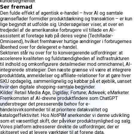
kundesegmenter.
Ser fremad
Den fulde effekt af agentisk e-handel – hvor AI og samtale
grænseflader formidler produktdækning og transaktion – er kun
lige begyndt at udfolde sig. Undersøgelser viser, at over en
tredjedel af de amerikanske forbrugere vil tillade en AI-
assistent at foretage køb på deres vegne (TechRadar-
Omnisend), hvilket fremhæver hurtige ændringer i forbrugernes
åbenhed over for delegeret e-handel.
Sektoren står nu over for to konvergerende udfordringer: at
accelerere kvaliteten og fuldstændigheden af indfrastrukturen
til indhold og omkonfigurere detailmedier mod omnichannel, AI-
integrerede strategier. Den næste grænse vil være at integrere
produktdata, anmeldelser og affiliate-relationer for at gøre hver
SKU opdagelig, sammenlignelig og købbar på et øjeblik, uanset
hvor den digitale shopping-samtale begynder.
Kilder: Retail Media Age, Digiday; Fortune; Adweek; eMarketer.
Fremkomsten af AI-drevne produktfindere som ChatGPT
understreger det presserende behov for e-
handelsvirksomheder til at prioritere datakvalitet og
katalogeffektivitet. Hos
NotPIM
anerkender vi denne udvikling
som et væsentligt skift, der påvirker produktsynlighed og salg.
Vores platform adresserer direkte de udfordringer, der er
skitseret ved at levere værktøjer til at forene data,