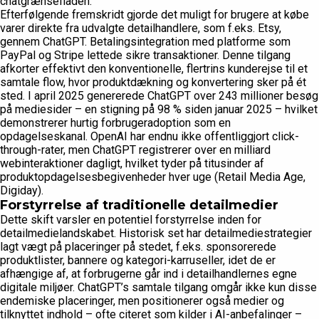
chatgrænsefladen.
Efterfølgende fremskridt gjorde det muligt for brugere at købe
varer direkte fra udvalgte detailhandlere, som f.eks. Etsy,
gennem ChatGPT. Betalingsintegration med platforme som
PayPal og Stripe lettede sikre transaktioner. Denne tilgang
afkorter effektivt den konventionelle, flertrins kunderejse til et
samtale flow, hvor produktdækning og konvertering sker på ét
sted. I april 2025 genererede ChatGPT over 243 millioner besøg
på mediesider – en stigning på 98 % siden januar 2025 – hvilket
demonstrerer hurtig forbrugeradoption som en
opdagelseskanal. OpenAI har endnu ikke offentliggjort click-
through-rater, men ChatGPT registrerer over en milliard
webinteraktioner dagligt, hvilket tyder på titusinder af
produktopdagelsesbegivenheder hver uge (Retail Media Age,
Digiday).
Forstyrrelse af traditionelle detailmedier
Dette skift varsler en potentiel forstyrrelse inden for
detailmedielandskabet. Historisk set har detailmediestrategier
lagt vægt på placeringer på stedet, f.eks. sponsorerede
produktlister, bannere og kategori-karruseller, idet de er
afhængige af, at forbrugerne går ind i detailhandlernes egne
digitale miljøer. ChatGPT’s samtale tilgang omgår ikke kun disse
endemiske placeringer, men positionerer også medier og
tilknyttet indhold – ofte citeret som kilder i AI-anbefalinger –