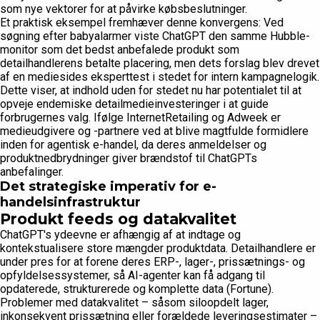
som nye vektorer for at påvirke købsbeslutninger.
Et praktisk eksempel fremhæver denne konvergens: Ved
søgning efter babyalarmer viste ChatGPT den samme Hubble-
monitor som det bedst anbefalede produkt som
detailhandlerens betalte placering, men dets forslag blev drevet
af en mediesides eksperttest i stedet for intern kampagnelogik.
Dette viser, at indhold uden for stedet nu har potentialet til at
opveje endemiske detailmedieinvesteringer i at guide
forbrugernes valg. Ifølge InternetRetailing og Adweek er
medieudgivere og -partnere ved at blive magtfulde formidlere
inden for agentisk e-handel, da deres anmeldelser og
produktnedbrydninger giver brændstof til ChatGPTs
anbefalinger.
Det strategiske imperativ for e-
handelsinfrastruktur
Produkt feeds og datakvalitet
ChatGPT's ydeevne er afhængig af at indtage og
kontekstualisere store mængder produktdata. Detailhandlere er
under pres for at forene deres ERP-, lager-, prissætnings- og
opfyldelsessystemer, så AI-agenter kan få adgang til
opdaterede, strukturerede og komplette data (Fortune).
Problemer med datakvalitet – såsom siloopdelt lager,
inkonsekvent prissætning eller forældede leveringsestimater –