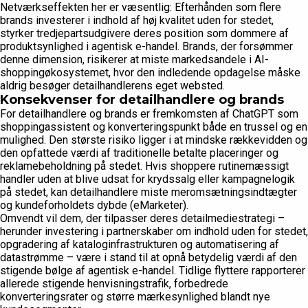
Netværkseffekten her er væsentlig: Efterhånden som flere
brands investerer i indhold af høj kvalitet uden for stedet,
styrker tredjepartsudgivere deres position som dommere af
produktsynlighed i agentisk e-handel. Brands, der forsømmer
denne dimension, risikerer at miste markedsandele i AI-
shoppingøkosystemet, hvor den indledende opdagelse måske
aldrig besøger detailhandlerens eget websted.
Konsekvenser for detailhandlere og brands
For detailhandlere og brands er fremkomsten af ChatGPT som
shoppingassistent og konverteringspunkt både en trussel og en
mulighed. Den største risiko ligger i at mindske rækkevidden og
den opfattede værdi af traditionelle betalte placeringer og
reklamebeholdning på stedet. Hvis shoppere rutinemæssigt
handler uden at blive udsat for krydssalg eller kampagnelogik
på stedet, kan detailhandlere miste meromsætningsindtægter
og kundeforholdets dybde (eMarketer).
Omvendt vil dem, der tilpasser deres detailmediestrategi –
herunder investering i partnerskaber om indhold uden for stedet,
opgradering af kataloginfrastrukturen og automatisering af
datastrømme – være i stand til at opnå betydelig værdi af den
stigende bølge af agentisk e-handel. Tidlige flyttere rapporterer
allerede stigende henvisningstrafik, forbedrede
konverteringsrater og større mærkesynlighed blandt nye