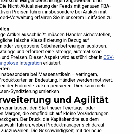
tomatische Margenberechnungen angewiesen sind,
 Die Nicht-Aktualisierung der Feeds mit genauen FBA-
iven Preisen führen, insbesondere bei Artikeln mit
eed-Verwaltung erfahren Sie in unserem Leitfaden zu
llen
e Artikel ausschließt, müssen Händler sicherstellen,
gliche falsche Klassifizierung in Bezug auf
en oder vergessene Gebührenbefreiungen auslösen.
atalogs und erfordert eine strenge, automatische
und Preisen. Dieser Aspekt wird ausführlicher in
CSV-
bungslose Integration
erläutert.
eiten
– insbesondere bei Massenartikeln – verringern,
roduktkarten an Bedeutung. Händler werden motiviert,
sten der Endmeile zu kompensieren. Dies kann mehr
assen-Syndizierung umlenken.
rweiterung und Agilität
veranlassen, den Start neuer Feiertags- oder
en Margen, die empfindlich auf kleine Veränderungen
erzögern. Der Druck, die Kapitalrendite aus dem
 Auswahl führen, wobei Produktmanager sich darauf
en auszuwählen. Die Geschwindigkeit, mit der neue