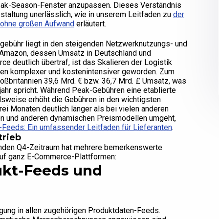
 Peak-Season-Fenster anzupassen. Dieses Verständnis
staltung unerlässlich, wie in unserem Leitfaden zu
der
n ohne großen Aufwand
erläutert.
gebühr liegt in den steigenden Netzwerknutzungs- und
 Amazon, dessen Umsatz in Deutschland und
deutlich übertraf, ist das Skalieren der Logistik
den komplexer und kostenintensiver geworden. Zum
oßbritannien 39,6 Mrd. € bzw. 36,7 Mrd. £ Umsatz, was
ahr spricht. Während Peak-Gebühren eine etablierte
elsweise erhöht die Gebühren in den wichtigsten
i Monaten deutlich länger als bei vielen anderen
chen und anderen dynamischen Preismodellen umgeht,
-Feeds: Ein umfassender Leitfaden für Lieferanten
.
rieb
enden Q4-Zeitraum hat mehrere bemerkenswerte
 auf ganz E-Commerce-Plattformen:
kt-Feeds und
igung in allen zugehörigen Produktdaten-Feeds.