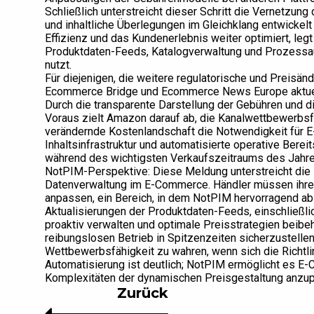
Schließlich unterstreicht dieser Schritt die Vernetzung 
und inhaltliche Überlegungen im Gleichklang entwick
Effizienz und das Kundenerlebnis weiter optimiert, leg
Produktdaten-Feeds, Katalogverwaltung und Prozessaut
nutzt.
Für diejenigen, die weitere regulatorische und Preisän
Ecommerce Bridge und Ecommerce News Europe aktuel
Durch die transparente Darstellung der Gebühren und 
Voraus zielt Amazon darauf ab, die Kanalwettbewerbsfä
verändernde Kostenlandschaft die Notwendigkeit für 
Inhaltsinfrastruktur und automatisierte operative Bere
während des wichtigsten Verkaufszeitraums des Jahres
NotPIM-Perspektive: Diese Meldung unterstreicht die
Datenverwaltung im E-Commerce. Händler müssen ihre 
anpassen, ein Bereich, in dem NotPIM hervorragend ab
Aktualisierungen der Produktdaten-Feeds, einschließ
proaktiv verwalten und optimale Preisstrategien beibe
reibungslosen Betrieb in Spitzenzeiten sicherzustellen,
Wettbewerbsfähigkeit zu wahren, wenn sich die Richtli
Automatisierung ist deutlich; NotPIM ermöglicht es E
Komplexitäten der dynamischen Preisgestaltung anzu
Zurück