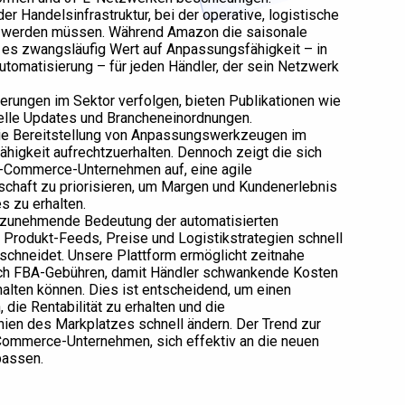
der Handelsinfrastruktur, bei der operative, logistische
elt werden müssen. Während Amazon die saisonale
t es zwangsläufig Wert auf Anpassungsfähigkeit – in
omatisierung – für jeden Händler, der sein Netzwerk
derungen im Sektor verfolgen, bieten Publikationen wie
le Updates und Brancheneinordnungen.
die Bereitstellung von Anpassungswerkzeugen im
higkeit aufrechtzuerhalten. Dennoch zeigt die sich
E-Commerce-Unternehmen auf, eine agile
itschaft zu priorisieren, um Margen und Kundenerlebnis
 zu erhalten.
 zunehmende Bedeutung der automatisierten
Produkt-Feeds, Preise und Logistikstrategien schnell
schneidet. Unsere Plattform ermöglicht zeitnahe
lich FBA-Gebühren, damit Händler schwankende Kosten
halten können. Dies ist entscheidend, um einen
 die Rentabilität zu erhalten und die
nien des Markplatzes schnell ändern. Der Trend zur
-Commerce-Unternehmen, sich effektiv an die neuen
passen.