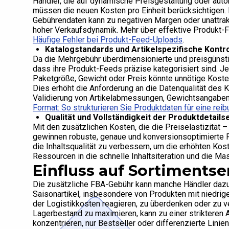
Händler, die auf dynamische Preisgestaltung oder au
müssen die neuen Kosten pro Einheit berücksichtigen.
Gebührendaten kann zu negativen Margen oder unattrakt
hoher Verkaufsdynamik. Mehr über effektive Produkt-F
Häufige Fehler bei Produkt-Feed-Uploads
.
Katalogstandards und Artikelspezifische Kontro
Da die Mehrgebühr überdimensionierte und preisgünstig
dass ihre Produkt-Feeds präzise kategorisiert sind. Je
Paketgröße, Gewicht oder Preis könnte unnötige Kost
Dies erhöht die Anforderung an die Datenqualität des K
Validierung von Artikelabmessungen, Gewichtsangaben 
Format: So strukturieren Sie Produktdaten für eine rei
Qualität und Vollständigkeit der Produktdetails
Mit den zusätzlichen Kosten, die die Preiselastizität 
gewinnen robuste, genaue und konversionsoptimierte P
die Inhaltsqualität zu verbessern, um die erhöhten Ko
Ressourcen in die schnelle Inhaltsiteration und die M
Einfluss auf Sortimentse
Die zusätzliche FBA-Gebühr kann manche Händler dazu 
Saisonartikel, insbesondere von Produkten mit niedrig
der Logistikkosten reagieren, zu überdenken oder zu v
Lagerbestand zu maximieren, kann zu einer strikteren
konzentrieren, nur Bestseller oder differenzierte Lini