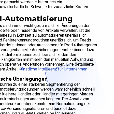
bar gemacht werden – historisch ein
swirtschaftliche Schwelle für zusätzliche Kosten
KI-Automatisierung
 sind immer wichtiger, um sich an Änderungen der
erte oder Tausende von Artikeln verwalten, ist die
ahezu in Echtzeit zu automatisieren unerlässlich.
d Fehlererkennungsroutinen unerlässlich, um Feeds
etdefinitionen oder Ausnahmen für Produktkategorien
d vorlagenbasierte Anreicherungsdienste können dazu
sandinformationen auch bei sich ändernden
se Fähigkeiten minimieren den manuellen Aufwand und
ch operative Änderungen vornehmen. Eine detaillierte
em Artikel
Künstliche Intelligenz für Unternehmen -
gische Überlegungen
bühren zu einer stärkeren Segmentierung der
tomatisierungslösungen werden wahrscheinlich schnell
d kleinere Händler oder Händler mit geringen Margen
roduktmischungen ansehen könnten. Der Ansatz von
diteure orientiert, könnte eine Normalisierung der
e-Versand signalisieren und parallel dazu
formen und 3PL-Netzwerken beschleunigen.