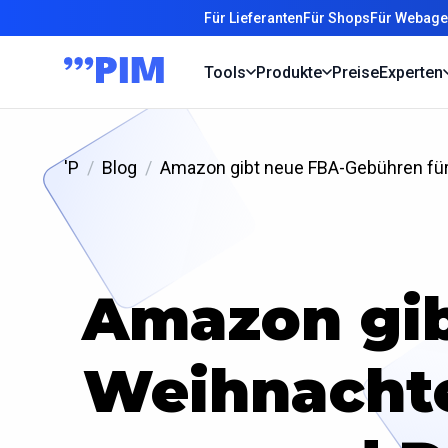
Für Lieferanten
Für Shops
Für Webage
Tools
Produkte
Preise
Experten
'P
Blog
Amazon gibt neue FBA-Gebühren für
Amazon gib
Weihnachte