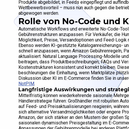
Produkte abgebildet, in Feeds eingepflegt und auffind
Wettbewerbsvorteil – muss nun auch gegen die betrieb
abgewogen werden.
Rolle von No-Code und 
Automatische Workflows und erweiterte No-Code-Tools
Gebührenstrukturen anzupassen. Für Verkäufer, die Hund
Möglichkeit, Preise, Versandoptionen und Feed-Logik n
Ebenso werden KI-gestützte Kataloganreicherungs- un
schnell anzupassen, wenn Amazon Gebührenregeln, Pak
aktualisiert. Natural Language Processing-Modelle un
beitragen, dass Produktbeschreibungen, FAQs und Ver
Kostenstrukturen konsistent und korrekt bleiben. Die
beschleunigen die Einhaltung, wenn Marktplätze plötzli
Diskussion über KI im E-Commerce finden Sie in unser
NotPIM
.
Langfristige Auswirkungen und strate
Mittelfristig können wiederkehrende saisonale Mehrge
Händlerstrategie führen: Großhändler mit robusten Au
auf Feed- und Preisaktualisierungen reagieren, währen
sich alternative Versandmöglichkeiten oder engere P
Amazon, der sich stärker an den Mustern der großen Spe
saisonalen dynamischen Preisgestaltung im E-Commerc
Anpassungen der Gebührenmodelle bei anderen Platt