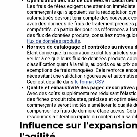
Optimisation des flux de données et calcul des
Les frais de fêtes exigent une attention immédiate
commerçants qui s'appuient sur la réadaptation dy
automatisés devront tenir compte des nouveaux coût
avec des données de frais de traitement précises 
compétitifs, en particulier pour les références à for
des flux de données produits, consultez notre guid
flux de données produits
.
Normes de catalogage et contrôles au niveau d
Étant donné que la majoration exclut les articles s
veiller à ce que leurs flux de données produits so
classification quant à la taille, au poids ou au prix 
exemptions de frais manquées. Cela renforce encor
nécessitant une validation rigoureuse et automatisé
Ceci est détaillé dans
le format CSV
.
Qualité et exhaustivité des pages descriptives 
Avec des coûts supplémentaires réduisant l'élasticit
des fiches produit robustes, précises et optimisée
commerçants seront incités à améliorer la qualité 
compenser les frais de dernière étape accrus. Cela 
ressources à l'itération rapide du contenu et à sa di
Influence sur l'expansion
l'agilité