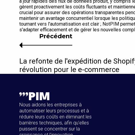
à jour rapides des flux de données produit, y compris 
gèrent proactivement les coûts fluctuants et maintienne
crucial pour assurer des opérations transparentes penda
maintenir un avantage concurrentiel lorsque les polit
tournant vers l'automatisation est clair ; NotPIM perm
s'adapter efficacement et de gérer les nouvelles comple
Précédent
La refonte de l'expédition de Shopif
révolution pour le e-commerce
Nous aidons les entreprises à
automatiser leurs processus et à
réduire leurs coûts en éliminant les
barrières techniques, afin qu'elles
puissent se concentrer sur la
croissance et l'innovation.