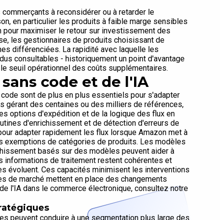
s commerçants à reconsidérer ou à retarder le
, en particulier les produits à faible marge sensibles
n pour maximiser le retour sur investissement des
se, les gestionnaires de produits choisissant de
nes différenciées. La rapidité avec laquelle les
dus consultables - historiquement un point d'avantage
le seuil opérationnel des coûts supplémentaires.
sans code et de l'IA
code sont de plus en plus essentiels pour s'adapter
urs gérant des centaines ou des milliers de références,
des options d'expédition et de la logique des flux en
outines d'enrichissement et de détection d'erreurs de
 pour adapter rapidement les flux lorsque Amazon met à
u les exemptions de catégories de produits. Les modèles
richissement basés sur des modèles peuvent aider à
es informations de traitement restent cohérentes et
s évoluent. Ces capacités minimisent les interventions
aces de marché mettent en place des changements
de l'IA dans le commerce électronique, consultez notre
tratégiques
es peuvent conduire à une segmentation plus large des