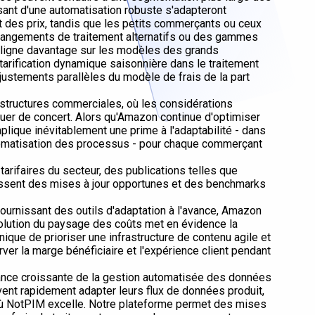
sant d'une automatisation robuste s'adapteront
t des prix, tandis que les petits commerçants ou ceux
rrangements de traitement alternatifs ou des gammes
'aligne davantage sur les modèles des grands
 tarification dynamique saisonnière dans le traitement
justements parallèles du modèle de frais de la part
frastructures commerciales, où les considérations
luer de concert. Alors qu'Amazon continue d'optimiser
implique inévitablement une prime à l'adaptabilité - dans
utomatisation des processus - pour chaque commerçant
tarifaires du secteur, des publications telles que
sent des mises à jour opportunes et des benchmarks
 fournissant des outils d'adaptation à l'avance, Amazon
'évolution du paysage des coûts met en évidence la
que de prioriser une infrastructure de contenu agile et
ver la marge bénéficiaire et l'expérience client pendant
tance croissante de la gestion automatisée des données
nt rapidement adapter leurs flux de données produit,
e où NotPIM excelle. Notre plateforme permet des mises