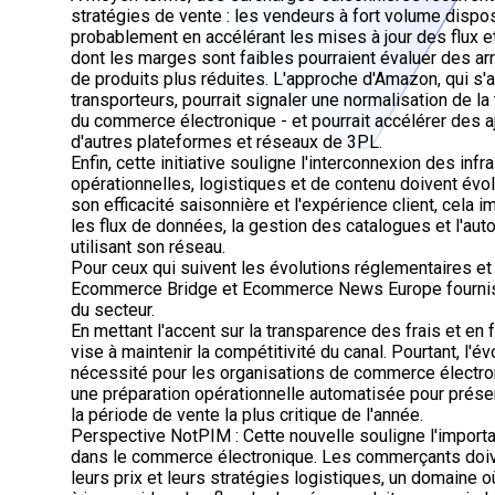
stratégies de vente : les vendeurs à fort volume dispo
probablement en accélérant les mises à jour des flux e
dont les marges sont faibles pourraient évaluer des a
de produits plus réduites. L'approche d'Amazon, qui s
transporteurs, pourrait signaler une normalisation de la
du commerce électronique - et pourrait accélérer des a
d'autres plateformes et réseaux de 3PL.
Enfin, cette initiative souligne l'interconnexion des in
opérationnelles, logistiques et de contenu doivent évo
son efficacité saisonnière et l'expérience client, cela 
les flux de données, la gestion des catalogues et l'a
utilisant son réseau.
Pour ceux qui suivent les évolutions réglementaires et 
Ecommerce Bridge et Ecommerce News Europe fournis
du secteur.
En mettant l'accent sur la transparence des frais et en
vise à maintenir la compétitivité du canal. Pourtant, l
nécessité pour les organisations de commerce électroni
une préparation opérationnelle automatisée pour préser
la période de vente la plus critique de l'année.
Perspective NotPIM : Cette nouvelle souligne l'impor
dans le commerce électronique. Les commerçants doive
leurs prix et leurs stratégies logistiques, un domain