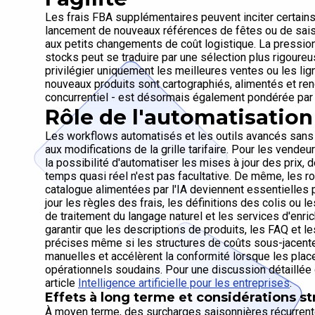
Les frais FBA supplémentaires peuvent inciter certain
lancement de nouveaux références de fêtes ou de saison
aux petits changements de coût logistique. La pressio
stocks peut se traduire par une sélection plus rigoureu
privilégier uniquement les meilleures ventes ou les lig
nouveaux produits sont cartographiés, alimentés et ren
concurrentiel - est désormais également pondérée par 
Rôle de l'automatisation 
Les workflows automatisés et les outils avancés sans 
aux modifications de la grille tarifaire. Pour les vende
la possibilité d'automatiser les mises à jour des prix, 
temps quasi réel n'est pas facultative. De même, les r
catalogue alimentées par l'IA deviennent essentielles
jour les règles des frais, les définitions des colis o
de traitement du langage naturel et les services d'en
garantir que les descriptions de produits, les FAQ et l
précises même si les structures de coûts sous-jacente
manuelles et accélèrent la conformité lorsque les pl
opérationnels soudains. Pour une discussion détaillée 
article
Intelligence artificielle pour les entreprises
.
Effets à long terme et considérations s
À moyen terme, des surcharges saisonnières récurrent