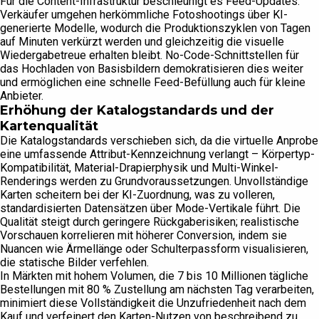
Für die Content-Infrastruktur beschleunigt es Feed-Updates:
Verkäufer umgehen herkömmliche Fotoshootings über KI-
generierte Modelle, wodurch die Produktionszyklen von Tagen
auf Minuten verkürzt werden und gleichzeitig die visuelle
Wiedergabetreue erhalten bleibt. No-Code-Schnittstellen für
das Hochladen von Basisbildern demokratisieren dies weiter
und ermöglichen eine schnelle Feed-Befüllung auch für kleine
Anbieter.
Erhöhung der Katalogstandards und der
Kartenqualität
Die Katalogstandards verschieben sich, da die virtuelle Anprobe
eine umfassende Attribut-Kennzeichnung verlangt – Körpertyp-
Kompatibilität, Material-Drapierphysik und Multi-Winkel-
Renderings werden zu Grundvoraussetzungen. Unvollständige
Karten scheitern bei der KI-Zuordnung, was zu volleren,
standardisierten Datensätzen über Mode-Vertikale führt. Die
Qualität steigt durch geringere Rückgaberisiken; realistische
Vorschauen korrelieren mit höherer Conversion, indem sie
Nuancen wie Ärmellänge oder Schulterpassform visualisieren,
die statische Bilder verfehlen.
In Märkten mit hohem Volumen, die 7 bis 10 Millionen tägliche
Bestellungen mit 80 % Zustellung am nächsten Tag verarbeiten,
minimiert diese Vollständigkeit die Unzufriedenheit nach dem
Kauf und verfeinert den Karten-Nutzen von beschreibend zu