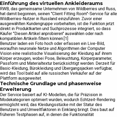
Einführung des virtuellen Ankleideraums
RWB, das gemeinsame Unternehmen von Wildberries und Russ,
hat damit begonnen, seinen "Client Fitting Room"-Service für alle
Wildberries-Nutzer in Russland einzuführen. Zuvor einer
ausgewählten Kundengruppe vorbehalten, ist die Funktion jetzt
direkt in Produktkarten und Suchprozesse integriert, so dass
Käufer "Diesen Artikel anprobieren" auswählen oder nach
kompatiblen Artikeln filtern können.[1]
Benutzer laden ein Foto hoch oder erfassen ein Live-Bild,
woraufhin neuronale Netze und Algorithmen der Computer
Vision eine realistische Visualisierung der Kleidung auf ihrem
Körper erzeugen, wobei Pose, Beleuchtung, Körperparameter,
Passform und Materialtextur berücksichtigt werden. Derzeit für
Basic-Kleidung, Bürokleidung und Übergangsjacken verfügbar,
wird das Tool bald auf alle russischen Verkäufer auf der
Plattform ausgeweitet.
Technische Grundlage und phasenweise
Erweiterung
Der Service basiert auf KI-Modellen, die für Präzision in
Modekategorien optimiert wurden, wodurch Echtzeit-Rendering
ermöglicht wird, das Kleidungsstücke mit der Statur des
Benutzers und Umweltfaktoren in Einklang bringt. Dies baut auf
früheren Testphasen auf, in denen die Funktionalität