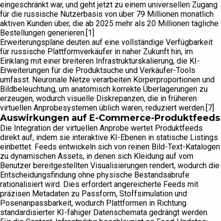
eingeschränkt war, und geht jetzt zu einem universellen Zugang
für die russische Nutzerbasis von über 79 Millionen monatlich
aktiven Kunden über, die ab 2025 mehr als 20 Millionen tägliche
Bestellungen generieren.[1]
Erweiterungspläne deuten auf eine vollständige Verfügbarkeit
für russische Plattformverkäufer in naher Zukunft hin, im
Einklang mit einer breiteren Infrastrukturskalierung, die KI-
Erweiterungen für die Produktsuche und Verkäufer-Tools
umfasst. Neuronale Netze verarbeiten Körperproportionen und
Bildbeleuchtung, um anatomisch korrekte Überlagerungen zu
erzeugen, wodurch visuelle Diskrepanzen, die in früheren
virtuellen Anprobesystemen üblich waren, reduziert werden.[7]
Auswirkungen auf E-Commerce-Produktfeeds
Die Integration der virtuellen Anprobe wertet Produktfeeds
direkt auf, indem sie interaktive KI-Ebenen in statische Listings
einbettet. Feeds entwickeln sich von reinen Bild-Text-Katalogen
zu dynamischen Assets, in denen sich Kleidung auf vom
Benutzer bereitgestellten Visualisierungen rendert, wodurch die
Entscheidungsfindung ohne physische Bestandsabrufe
rationalisiert wird. Dies erfordert angereicherte Feeds mit
präzisen Metadaten zu Passform, Stoffsimulation und
Posenanpassbarkeit, wodurch Plattformen in Richtung
standardisierter KI-fähiger Datenschemata gedrängt werden.