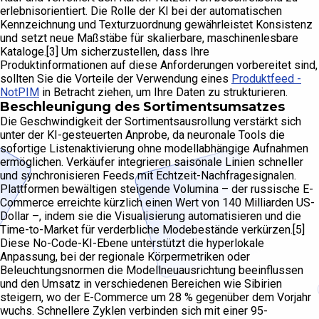
erlebnisorientiert. Die Rolle der KI bei der automatischen
Kennzeichnung und Texturzuordnung gewährleistet Konsistenz
und setzt neue Maßstäbe für skalierbare, maschinenlesbare
Kataloge.[3] Um sicherzustellen, dass Ihre
Produktinformationen auf diese Anforderungen vorbereitet sind,
sollten Sie die Vorteile der Verwendung eines
Produktfeed -
NotPIM
in Betracht ziehen, um Ihre Daten zu strukturieren.
Beschleunigung des Sortimentsumsatzes
Die Geschwindigkeit der Sortimentsausrollung verstärkt sich
unter der KI-gesteuerten Anprobe, da neuronale Tools die
sofortige Listenaktivierung ohne modellabhängige Aufnahmen
ermöglichen. Verkäufer integrieren saisonale Linien schneller
und synchronisieren Feeds mit Echtzeit-Nachfragesignalen.
Plattformen bewältigen steigende Volumina – der russische E-
Commerce erreichte kürzlich einen Wert von 140 Milliarden US-
Dollar –, indem sie die Visualisierung automatisieren und die
Time-to-Market für verderbliche Modebestände verkürzen.[5]
Diese No-Code-KI-Ebene unterstützt die hyperlokale
Anpassung, bei der regionale Körpermetriken oder
Beleuchtungsnormen die Modellneuausrichtung beeinflussen
und den Umsatz in verschiedenen Bereichen wie Sibirien
steigern, wo der E-Commerce um 28 % gegenüber dem Vorjahr
wuchs. Schnellere Zyklen verbinden sich mit einer 95-