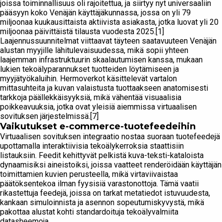
joissa toiminnallisuus oli rajoitettua, ja siirtyy nyt universaaliin
pääsyyn koko Venäjän käyttäjäkunnassa, jossa on yli 79
miljoonaa kuukausittaista aktiivista asiakasta, jotka luovat yli 20
miljoonaa päivittäistä tilausta vuodesta 2025.[1]
Laajennussuunnitelmat viittaavat täyteen saatavuuteen Venäjän
alustan myyjille lähitulevaisuudessa, mikä sopii yhteen
laajemman infrastruktuurin skaalautumisen kanssa, mukaan
lukien tekoälyparannukset tuotteiden löytämiseen ja
myyjätyökaluihin. Hermoverkot käsittelevät vartalon
mittasuhteita ja kuvan valaistusta tuottaakseen anatomisesti
tarkkoja päällekkäisyyksiä, mikä vähentää visuaalisia
poikkeavuuksia, jotka ovat yleisiä aiemmissa virtuaalisen
sovituksen järjestelmissä.[7]
Vaikutukset e-commerce-tuotefeedeihin
Virtuaalisen sovituksen integraatio nostaa suoraan tuotefeedejä
upottamalla interaktiivisia tekoälykerroksia staattisiin
listauksiin. Feedit kehittyvät pelkistä kuva-teksti-kataloista
dynaamisiksi aineistoiksi, joissa vaatteet renderöidään käyttäjän
toimittamien kuvien perusteella, mikä virtaviivaistaa
päätöksentekoa ilman fyysisiä varastonottoja. Tämä vaatii
rikastettuja feedejä, joissa on tarkat metatiedot istuvuudesta,
kankaan simuloinnista ja asennon sopeutumiskyvystä, mikä
pakottaa alustat kohti standardoituja tekoälyvalmiita
datasheemoja.