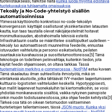
tuotelistaukseasi, harkitse näitä
kuinka luoda myyntiä edistäviä
tuotekuvauksia tuhlaamatta omaisuuksia
.
Tekoäly ja No-Code-yhteistyö sisällön
automatisoinnissa
Ytimessä käyttöönotto konkretisoi no-code-tekoälyn
konvergenssin: käyttäjät osallistuvat yksinkertaisten latausten
kautta, kun taas taustalla olevat näköjärjestelmät hoitavat
monimutkaisuuden, abstrahoimalla teknisiä esteitä.
Infrastruktuurin osalta se määrittelee sisältöputket uudelleen –
tekoäly luo automaattisesti muunnelmia feedeille, ennustaa
istuvuuden vaihteluita ja personoi esikatseluita, peilaten
suuntauksia kuvahauissa ja suosittelumoottoreissa.[5] Tämä
teknologia on todellinen pelinvaihtaja; kuitenkin tiedon, jota
käytät feedin ohjaamiseen, on oltava tarkkaa. Tässä
tuotematriisin merkitys e-commercessa - NotPIM
astuu kuvaan.
Tämä skaalautuu ilman suhteellista ihmistyötä, mikä on
elintärkeää alustoille, jotka tähtäävät IVY-maiden laajentumiseen
kulttuuris-logististen vaihteluiden keskellä. Hypotyyppisesti,
kun mallit laajenevat huonekaluihin tai kiertomatkoihin, se voisi
yhdistää monikanavaista sisältöä, vaikka nykyinen painopiste
onkin muodin todistusaineistossa, joka ohjaa feedin kehitystä.[3]
Tärkeä osa tätä on oikean tietomuodon valitseminen
tuotetietojen tallentamiseen; tässä
JSON-muoto: Kuinka yksi
kauppa muutti kaaoksen nopeaksi synkronoinniksi - NotPIM