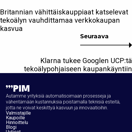
Britannian vähittäiskauppiaat katselevat
tekoälyn vauhdittamaa verkkokaupan
kasvua
Seuraava
Klarna tukee Googlen UCP:tä
tekoälypohjaiseen kaupankäyntiin
Autamme yrityksiä automatisoimaan prosesseja ja
vähentämään kustannuksia poistamalla teknisiä esteitä,
jotta ne voivat keskittyä kasvuun ja innovaatioihin.
Valmistajille
Kaupoille
Hinnoittelu
Blogi
Uutiset