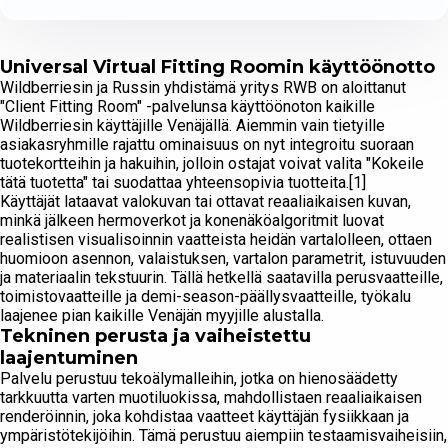
Universal Virtual Fitting Roomin käyttöönotto
Wildberriesin ja Russin yhdistämä yritys RWB on aloittanut
"Client Fitting Room" -palvelunsa käyttöönoton kaikille
Wildberriesin käyttäjille Venäjällä. Aiemmin vain tietyille
asiakasryhmille rajattu ominaisuus on nyt integroitu suoraan
tuotekortteihin ja hakuihin, jolloin ostajat voivat valita "Kokeile
tätä tuotetta" tai suodattaa yhteensopivia tuotteita.[1]
Käyttäjät lataavat valokuvan tai ottavat reaaliaikaisen kuvan,
minkä jälkeen hermoverkot ja konenäköalgoritmit luovat
realistisen visualisoinnin vaatteista heidän vartalolleen, ottaen
huomioon asennon, valaistuksen, vartalon parametrit, istuvuuden
ja materiaalin tekstuurin. Tällä hetkellä saatavilla perusvaatteille,
toimistovaatteille ja demi-season-päällysvaatteille, työkalu
laajenee pian kaikille Venäjän myyjille alustalla.
Tekninen perusta ja vaiheistettu
laajentuminen
Palvelu perustuu tekoälymalleihin, jotka on hienosäädetty
tarkkuutta varten muotiluokissa, mahdollistaen reaaliaikaisen
renderöinnin, joka kohdistaa vaatteet käyttäjän fysiikkaan ja
ympäristötekijöihin. Tämä perustuu aiempiin testaamisvaiheisiin,