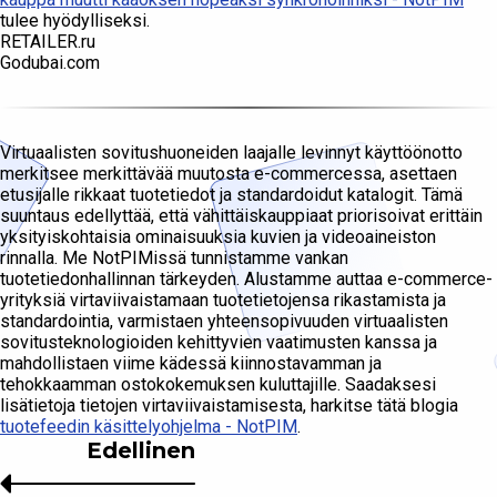
tulee hyödylliseksi.
RETAILER.ru
Godubai.com
Virtuaalisten sovitushuoneiden laajalle levinnyt käyttöönotto
merkitsee merkittävää muutosta e-commercessa, asettaen
etusijalle rikkaat tuotetiedot ja standardoidut katalogit. Tämä
suuntaus edellyttää, että vähittäiskauppiaat priorisoivat erittäin
yksityiskohtaisia ominaisuuksia kuvien ja videoaineiston
rinnalla. Me NotPIMissä tunnistamme vankan
tuotetiedonhallinnan tärkeyden. Alustamme auttaa e-commerce-
yrityksiä virtaviivaistamaan tuotetietojensa rikastamista ja
standardointia, varmistaen yhteensopivuuden virtuaalisten
sovitusteknologioiden kehittyvien vaatimusten kanssa ja
mahdollistaen viime kädessä kiinnostavamman ja
tehokkaamman ostokokemuksen kuluttajille. Saadaksesi
lisätietoja tietojen virtaviivaistamisesta, harkitse tätä blogia
tuotefeedin käsittelyohjelma - NotPIM
.
Edellinen