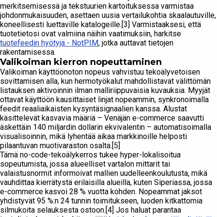
merkitsemisessä ja tekstuurien kartoituksessa varmistaa
johdonmukaisuuden, asettaen uusia vertailukohtia skaalautuville,
koneellisesti luettaville katalogeille.[3] Varmistaaksesi, että
tuotetietosi ovat valmiina näihin vaatimuksiin, harkitse
tuotefeedin hyötyjä - NotPIM
, jotka auttavat tietojen
rakentamisessa.
Valikoiman kierron nopeuttaminen
Valikoiman käyttöönoton nopeus vahvistuu tekoälyvetoisen
sovittamisen alla, kun hermotyökalut mahdollistavat välittömän
listauksen aktivoinnin ilman malliriippuvaisia kuvauksia. Myyjät
ottavat käyttöön kausittaiset linjat nopeammin, synkronoimalla
feedit reaaliaikaisten kysyntäsignaalien kanssa. Alustat
käsittelevät kasvavia määriä – Venäjän e-commerce saavutti
äskettäin 140 miljardin dollarin ekvivalentin – automatisoimalla
visualisoinnin, mikä lyhentää aikaa markkinoille helposti
pilaantuvan muotivaraston osalta.[5]
Tämä no-code-tekoälykerros tukee hyper-lokalisoitua
sopeutumista, jossa alueelliset vartalon mittarit tai
valaistusnormit informoivat mallien uudelleenkoulutusta, mikä
vauhdittaa kierrätystä erilaisilla alueilla, kuten Siperiassa, jossa
e-commerce kasvoi 28 % vuotta kohden. Nopeammat jaksot
yhdistyvät 95 %:n 24 tunnin toimitukseen, luoden kitkattomia
silmukoita selauksesta ostoon.[4] Jos haluat parantaa