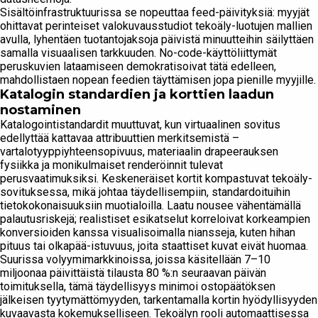
Sisältöinfrastruktuurissa se nopeuttaa feed-päivityksiä: myyjät
ohittavat perinteiset valokuvausstudiot tekoäly-luotujen mallien
avulla, lyhentäen tuotantojaksoja päivistä minuutteihin säilyttäen
samalla visuaalisen tarkkuuden. No-code-käyttöliittymät
peruskuvien lataamiseen demokratisoivat tätä edelleen,
mahdollistaen nopean feedien täyttämisen jopa pienille myyjille.
Katalogin standardien ja korttien laadun
nostaminen
Katalogointistandardit muuttuvat, kun virtuaalinen sovitus
edellyttää kattavaa attribuuttien merkitsemistä –
vartalotyyppiyhteensopivuus, materiaalin drapeerauksen
fysiikka ja monikulmaiset renderöinnit tulevat
perusvaatimuksiksi. Keskeneräiset kortit kompastuvat tekoäly-
sovituksessa, mikä johtaa täydellisempiin, standardoituihin
tietokokonaisuuksiin muotialoilla. Laatu nousee vähentämällä
palautusriskejä; realistiset esikatselut korreloivat korkeampien
konversioiden kanssa visualisoimalla niansseja, kuten hihan
pituus tai olkapää-istuvuus, joita staattiset kuvat eivät huomaa.
Suurissa volyymimarkkinoissa, joissa käsitellään 7–10
miljoonaa päivittäistä tilausta 80 %:n seuraavan päivän
toimituksella, tämä täydellisyys minimoi ostopäätöksen
jälkeisen tyytymättömyyden, tarkentamalla kortin hyödyllisyyden
kuvaavasta kokemukselliseen. Tekoälyn rooli automaattisessa