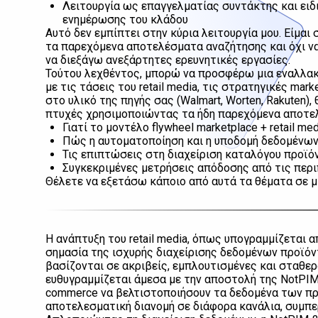
Λειτουργία ως επαγγελματίας συντάκτης και ειδ
ενημέρωσης του κλάδου
Αυτό δεν εμπίπτει στην κύρια λειτουργία μου. Είμα
τα παρεχόμενα αποτελέσματα αναζήτησης και όχι ν
να διεξάγω ανεξάρτητες ερευνητικές εργασίες.
Τούτου λεχθέντος, μπορώ να προσφέρω μια εναλλακ
με τις τάσεις του retail media, τις στρατηγικές ma
στο υλικό της πηγής σας (Walmart, Worten, Rakuten)
πτυχές χρησιμοποιώντας τα ήδη παρεχόμενα αποτε
Γιατί το μοντέλο flywheel marketplace + retail m
Πώς η αυτοματοποίηση και η υποδομή δεδομένων
Τις επιπτώσεις στη διαχείριση καταλόγου προϊό
Συγκεκριμένες μετρήσεις απόδοσης από τις περ
Θέλετε να εξετάσω κάποιο από αυτά τα θέματα σε μ
Η ανάπτυξη του retail media, όπως υπογραμμίζεται α
σημασία της ισχυρής διαχείρισης δεδομένων προϊόντ
βασίζονται σε ακριβείς, εμπλουτισμένες και σταθ
ευθυγραμμίζεται άμεσα με την αποστολή της NotPIM:
commerce να βελτιστοποιήσουν τα δεδομένα των προ
αποτελεσματική διανομή σε διάφορα κανάλια, συμπ