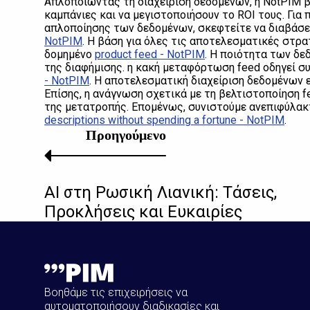
Απλοποιώντας τη διαχείριση δεδομένων, η NotPIM βο
καμπάνιες και να μεγιστοποιήσουν το ROI τους. Για
απλοποίησης των δεδομένων, σκεφτείτε να διαβάσε
NotPIM
. Η βάση για όλες τις αποτελεσματικές στρα
δομημένο
product feed - NotPIM
. Η ποιότητα των δ
της διαφήμισης. η κακή μεταφόρτωση feed οδηγεί 
- NotPIM
. Η αποτελεσματική διαχείριση δεδομένων ε
Επίσης, η ανάγνωση σχετικά με τη βελτιστοποίηση f
της μετατροπής. Επομένως, συνιστούμε ανεπιφύλακ
descriptions without spending a fortune - NotPIM
.
Προηγούμενο
AI στη Ρωσική Λιανική: Τάσεις,
Προκλήσεις και Ευκαιρίες
Βοηθάμε τις επιχειρήσεις να
αυτοματοποιήσουν διαδικασίες και