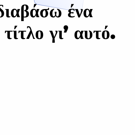
διαβάσω ένα
τίτλο γι’ αυτό.