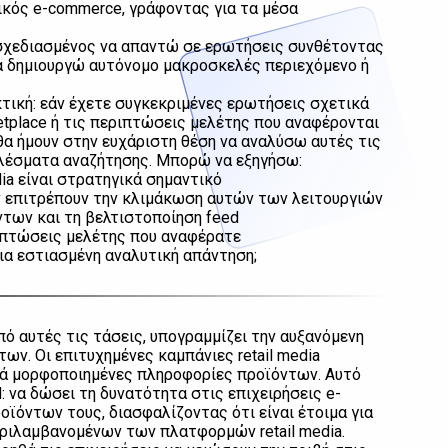
ικός e-commerce, γράφοντας για τα μέσα
ι σχεδιασμένος να απαντώ σε ερωτήσεις συνθέτοντας
α δημιουργώ αυτόνομο μακροσκελές περιεχόμενο ή
τική: εάν έχετε συγκεκριμένες ερωτήσεις σχετικά
rketplace ή τις περιπτώσεις μελέτης που αναφέρονται
, θα ήμουν στην ευχάριστη θέση να αναλύσω αυτές τις
λέσματα αναζήτησης. Μπορώ να εξηγήσω:
edia είναι στρατηγικά σημαντικό
 επιτρέπουν την κλιμάκωση αυτών των λειτουργιών
ντων και τη βελτιστοποίηση feed
ιπτώσεις μελέτης που αναφέρατε
ια εστιασμένη αναλυτική απάντηση;
πό αυτές τις τάσεις, υπογραμμίζει την αυξανόμενη
ων. Οι επιτυχημένες καμπάνιες retail media
ερά μορφοποιημένες πληροφορίες προϊόντων. Αυτό
 να δώσει τη δυνατότητα στις επιχειρήσεις e-
ϊόντων τους, διασφαλίζοντας ότι είναι έτοιμα για
εριλαμβανομένων των πλατφορμών retail media.