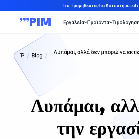
Για Προμηθευτές
Για Καταστήματα
Γ
Εργαλεία
Προϊόντα
Τιμολόγησ
Λυπάμαι, αλλά δεν μπορώ να εκτ
'P
Blog
Λυπάμαι, αλλ
την εργασ