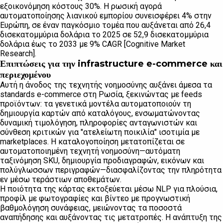
εξοικονόμηση κόστους 30%. Η ρωσική αγορά
αυτοματοποίησης λιανικού εμπορίου συνεισφέρει 4% στην
Ευρώπη, σε έναν παγκόσμιο τομέα που αυξάνεται από 26,4
δισεκατομμύρια δολάρια το 2025 σε 52,9 δισεκατομμύρια
δολάρια έως το 2033 με 9% CAGR [Cognitive Market
Research].
Επιπτώσεις για την infrastructure e-commerce και
περιεχομένου
Αυτή η άνοδος της τεχνητής νοημοσύνης αυξάνει άμεσα τα
standards e-commerce στη Ρωσία, ξεκινώντας με feeds
προϊόντων: τα γενετικά μοντέλα αυτοματοποιούν τη
δημιουργία καρτών από καταλόγους, ενσωματώνοντας
δυναμική τιμολόγηση, πληροφορίες ανταγωνιστών και
σύνθεση κριτικών για "ατελείωτη ποικιλία" ισοτιμία με
marketplaces. Η καταλογοποίηση μετατοπίζεται σε
αυτοματοποιημένη τεχνητή νοημοσύνη—αυτόματη
ταξινόμηση SKU, δημιουργία προδιαγραφών, εικόνων και
πολύγλωσσων περιγραφών—διασφαλίζοντας την πληρότητα
εν μέσω τεράστιων αποθεμάτων.
Η ποιότητα της κάρτας εκτοξεύεται μέσω NLP για πλούσια,
προφίλ με φωτογραφίες και βίντεο με προγνωστική
βαθμολόγηση συνάφειας, μειώνοντας τα ποσοστά
αναπήδησης και αυξάνοντας τις μετατροπές. Η ανάπτυξη της