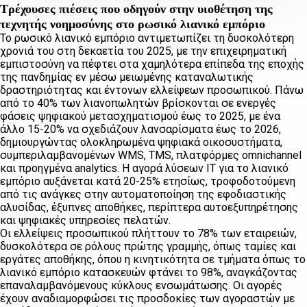
Τρέχουσες πιέσεις που οδηγούν στην υιοθέτηση της
τεχνητής νοημοσύνης στο ρωσικό λιανικό εμπόριο
Το ρωσικό λιανικό εμπόριο αντιμετωπίζει τη δυσκολότερη
χρονιά του στη δεκαετία του 2025, με την επιχειρηματική
εμπιστοσύνη να πέφτει στα χαμηλότερα επίπεδα της εποχής
της πανδημίας εν μέσω μειωμένης καταναλωτικής
δραστηριότητας και έντονων ελλείψεων προσωπικού. Πάνω
από το 40% των λιανοπωλητών βρίσκονται σε ενεργές
φάσεις ψηφιακού μετασχηματισμού έως το 2025, με ένα
άλλο 15-20% να σχεδιάζουν λανσαρίσματα έως το 2026,
δημιουργώντας ολοκληρωμένα ψηφιακά οικοσυστήματα,
συμπεριλαμβανομένων WMS, TMS, πλατφόρμες omnichannel
και προηγμένα analytics. Η αγορά λύσεων IT για το λιανικό
εμπόριο αυξάνεται κατά 20-25% ετησίως, τροφοδοτούμενη
από τις ανάγκες στην αυτοματοποίηση της εφοδιαστικής
αλυσίδας, έξυπνες αποθήκες, περίπτερα αυτοεξυπηρέτησης
και ψηφιακές υπηρεσίες πελατών.
Οι ελλείψεις προσωπικού πλήττουν το 78% των εταιρειών,
δυσκολότερα σε ρόλους πρώτης γραμμής, όπως ταμίες και
εργάτες αποθήκης, όπου η κινητικότητα σε τμήματα όπως το
λιανικό εμπόριο κατασκευών φτάνει το 98%, αναγκάζοντας
επαναλαμβανόμενους κύκλους ενσωμάτωσης. Οι αγορές
έχουν αναδιαμορφώσει τις προσδοκίες των αγοραστών με