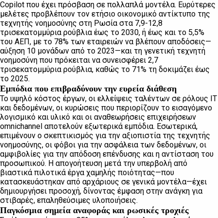
Copilot που έχει πρόσβαση σε πολλαπλά μοντέλα. Ευρύτερες
μελέτες προβλέπουν τον ετήσιο οικονομικό αντίκτυπο της
τεχνητής νοημοσύνης στη Ρωσία στα 7,9-12,8
τρισεκατομμύρια ρούβλια έως το 2030, ή έως και το 5,5%
του ΑΕΠ, με το 78% των εταιρειών να βλέπουν αποδόσεις—
αύξηση 10 μονάδων από το 2023—και τη γενετική τεχνητή
νοημοσύνη που πρόκειται να συνεισφέρει 2,7
τρισεκατομμύρια ρούβλια, καθώς το 71% τη δοκιμάζει έως
το 2025.
Εμπόδια που επιβραδύνουν την ευρεία διάθεση
Το υψηλό κόστος έργων, οι ελλείψεις ταλέντων σε ρόλους IT
και δεδομένων, οι κυρώσεις που περιορίζουν το εισαγόμενο
λογισμικό και υλικό και οι αναθεωρήσεις επιχειρήσεων
omnichannel αποτελούν εξωτερικά εμπόδια. Εσωτερικά,
επιμένουν ο σκεπτικισμός για την αξιοπιστία της τεχνητής
νοημοσύνης, οι φόβοι για την ασφάλεια των δεδομένων, οι
αμφιβολίες για την απόδοση επένδυσης και η αντίσταση του
προσωπικού. Η απογοήτευση μετά την υπερβολή από
βιαστικά πιλοτικά έργα χαμηλής ποιότητας—που
κατασκευάστηκαν από αρχάριους σε γενικά μοντέλα—έχει
δημιουργήσει προσοχή, δίνοντας έμφαση στην ανάγκη για
στιβαρές, επαληθεύσιμες υλοποιήσεις.
Παγκόσμια σημεία αναφοράς και ρωσικές τροχιές