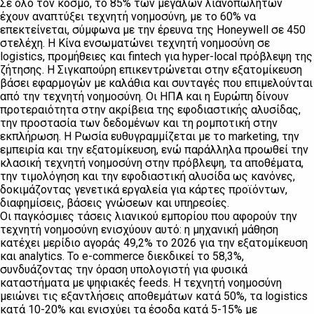
Σε όλο τον κόσμο, το 85% των μεγάλων λιανοπωλητών
έχουν αναπτύξει τεχνητή νοημοσύνη, με το 60% να
επεκτείνεται, σύμφωνα με την έρευνα της Honeywell σε 450
στελέχη. Η Κίνα ενσωματώνει τεχνητή νοημοσύνη σε
logistics, προμήθειες και fintech για hyper-local πρόβλεψη της
ζήτησης. Η Σιγκαπούρη επικεντρώνεται στην εξατομίκευση
βάσει εφαρμογών με καλάθια και συνταγές που επιμελούνται
από την τεχνητή νοημοσύνη. Οι ΗΠΑ και η Ευρώπη δίνουν
προτεραιότητα στην ακρίβεια της εφοδιαστικής αλυσίδας,
την προστασία των δεδομένων και τη ρομποτική στην
εκπλήρωση. Η Ρωσία ευθυγραμμίζεται με το marketing, την
εμπειρία και την εξατομίκευση, ενώ παράλληλα προωθεί την
κλασική τεχνητή νοημοσύνη στην πρόβλεψη, τα αποθέματα,
την τιμολόγηση και την εφοδιαστική αλυσίδα ως κανόνες,
δοκιμάζοντας γενετικά εργαλεία για κάρτες προϊόντων,
διαφημίσεις, βάσεις γνώσεων και υπηρεσίες.
Οι παγκόσμιες τάσεις λιανικού εμπορίου που αφορούν την
τεχνητή νοημοσύνη ενισχύουν αυτό: η μηχανική μάθηση
κατέχει μερίδιο αγοράς 49,2% το 2026 για την εξατομίκευση
και analytics. Το e-commerce διεκδικεί το 58,3%,
συνδυάζοντας την όραση υπολογιστή για φυσικά
καταστήματα με ψηφιακές feeds. Η τεχνητή νοημοσύνη
μειώνει τις εξαντλήσεις αποθεμάτων κατά 50%, τα logistics
κατά 10-20% και ενισχύει τα έσοδα κατά 5-15% με