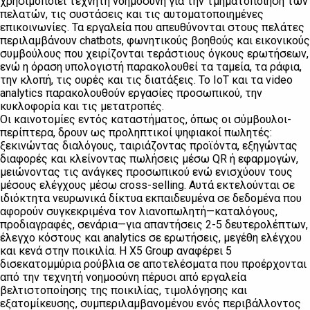
χρησιμοποιεί τεχνητή νοημοσύνη για την τμηματοποίηση των
πελατών, τις συστάσεις και τις αυτοματοποιημένες
επικοινωνίες. Τα εργαλεία που απευθύνονται στους πελάτες
περιλαμβάνουν chatbots, φωνητικούς βοηθούς και εικονικούς
συμβούλους που χειρίζονται τεράστιους όγκους ερωτήσεων,
ενώ η όραση υπολογιστή παρακολουθεί τα ταμεία, τα ράφια,
την κλοπή, τις ουρές και τις διατάξεις. Το IoT και τα video
analytics παρακολουθούν εργασίες προσωπικού, την
κυκλοφορία και τις μετατροπές.
Οι καινοτομίες εντός καταστήματος, όπως οι σύμβουλοι-
περίπτερα, δρουν ως προληπτικοί ψηφιακοί πωλητές:
ξεκινώντας διαλόγους, ταιριάζοντας προϊόντα, εξηγώντας
διαφορές και κλείνοντας πωλήσεις μέσω QR ή εφαρμογών,
μειώνοντας τις ανάγκες προσωπικού ενώ ενισχύουν τους
μέσους ελέγχους μέσω cross-selling. Αυτά εκτελούνται σε
ιδιόκτητα νευρωνικά δίκτυα εκπαιδευμένα σε δεδομένα που
αφορούν συγκεκριμένα τον λιανοπωλητή—καταλόγους,
προδιαγραφές, σενάρια—για απαντήσεις 2-5 δευτερολέπτων,
έλεγχο κόστους και analytics σε ερωτήσεις, μεγέθη ελέγχου
και κενά στην ποικιλία. Η X5 Group αναφέρει 5
δισεκατομμύρια ρούβλια σε αποτελέσματα που προέρχονται
από την τεχνητή νοημοσύνη πέρυσι από εργαλεία
βελτιστοποίησης της ποικιλίας, τιμολόγησης και
εξατομίκευσης, συμπεριλαμβανομένου ενός περιβάλλοντος