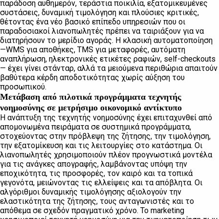
παράδοση αυθημερόν, τεράστια ποικιλία, εξατομικευμένες
συστάσεις, δυναμική τιμολόγηση και πλούσιες κριτικές,
θέτοντας ένα νέο βασικό επίπεδο υπηρεσιών που οι
παραδοσιακοί λιανοπωλητές πρέπει να ταιριάξουν για να
διατηρήσουν το μερίδιο αγοράς. Η κλασική αυτοματοποίηση
—WMS για αποθήκες, TMS για μεταφορές, αυτόματη
αναπλήρωση, ηλεκτρονικές ετικέτες ραφιών, self-checkouts
— έχει γίνει στάνταρ, αλλά τα μειούμενα περιθώρια απαιτούν
βαθύτερα κέρδη αποδοτικότητας χωρίς αύξηση του
προσωπικού.
Μετάβαση από πιλοτικά προγράμματα τεχνητής
νοημοσύνης σε μετρήσιμο οικονομικό αντίκτυπο
Η ανάπτυξη της τεχνητής νοημοσύνης έχει επιταχυνθεί από
απομονωμένα πειράματα σε συστημικά προγράμματα,
στοχεύοντας στην πρόβλεψη της ζήτησης, την τιμολόγηση,
την εξατομίκευση και τις λειτουργίες στο κατάστημα. Οι
λιανοπωλητές χρησιμοποιούν πλέον προγνωστικά μοντέλα
για τις ανάγκες απογραφής, λαμβάνοντας υπόψη την
εποχικότητα, τις προσφορές, τον καιρό και τα τοπικά
γεγονότα, μειώνοντας τις ελλείψεις και τα απόβλητα. Οι
αλγόριθμοι δυναμικής τιμολόγησης αξιολογούν την
ελαστικότητα της ζήτησης, τους ανταγωνιστές και το
απόθεμα σε σχεδόν πραγματικό χρόνο. Το marketing