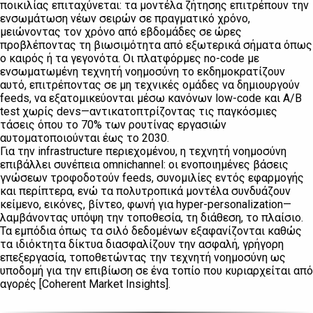
ποικιλίας επιταχύνεται: τα μοντέλα ζήτησης επιτρέπουν την
ενσωμάτωση νέων σειρών σε πραγματικό χρόνο,
μειώνοντας τον χρόνο από εβδομάδες σε ώρες
προβλέποντας τη βιωσιμότητα από εξωτερικά σήματα όπως
ο καιρός ή τα γεγονότα. Οι πλατφόρμες no-code με
ενσωματωμένη τεχνητή νοημοσύνη το εκδημοκρατίζουν
αυτό, επιτρέποντας σε μη τεχνικές ομάδες να δημιουργούν
feeds, να εξατομικεύονται μέσω κανόνων low-code και A/B
test χωρίς devs—αντικατοπτρίζοντας τις παγκόσμιες
τάσεις όπου το 70% των ρουτίνας εργασιών
αυτοματοποιούνται έως το 2030.
Για την infrastructure περιεχομένου, η τεχνητή νοημοσύνη
επιβάλλει συνέπεια omnichannel: οι ενοποιημένες βάσεις
γνώσεων τροφοδοτούν feeds, συνομιλίες εντός εφαρμογής
και περίπτερα, ενώ τα πολυτροπικά μοντέλα συνδυάζουν
κείμενο, εικόνες, βίντεο, φωνή για hyper-personalization—
λαμβάνοντας υπόψη την τοποθεσία, τη διάθεση, το πλαίσιο.
Τα εμπόδια όπως τα σιλό δεδομένων εξαφανίζονται καθώς
τα ιδιόκτητα δίκτυα διασφαλίζουν την ασφαλή, γρήγορη
επεξεργασία, τοποθετώντας την τεχνητή νοημοσύνη ως
υποδομή για την επιβίωση σε ένα τοπίο που κυριαρχείται από
αγορές [Coherent Market Insights].