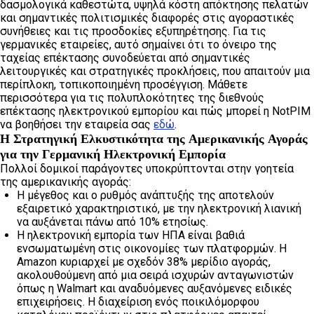
δασμολογικά καθεστώτα, υψηλά κόστη απόκτησης πελατών
και σημαντικές πολιτισμικές διαφορές στις αγοραστικές
συνήθειες και τις προσδοκίες εξυπηρέτησης. Για τις
γερμανικές εταιρείες, αυτό σημαίνει ότι το όνειρο της
ταχείας επέκτασης συνοδεύεται από σημαντικές
λειτουργικές και στρατηγικές προκλήσεις, που απαιτούν μια
περίπλοκη, τοπικοποιημένη προσέγγιση. Μάθετε
περισσότερα για τις πολυπλοκότητες της διεθνούς
επέκτασης ηλεκτρονικού εμπορίου και πώς μπορεί η NotPIM
να βοηθήσει την εταιρεία σας
εδώ
.
Η Στρατηγική Ελκυστικότητα της Αμερικανικής Αγοράς
για την Γερμανική Ηλεκτρονική Εμπορία
Πολλοί δομικοί παράγοντες υποκρύπτονται στην γοητεία
της αμερικανικής αγοράς:
Η μέγεθος και ο ρυθμός ανάπτυξής της αποτελούν
εξαιρετικό χαρακτηριστικό, με την ηλεκτρονική λιανική
να αυξάνεται πάνω από 10% ετησίως.
Η ηλεκτρονική εμπορία των ΗΠΑ είναι βαθιά
ενσωματωμένη στις οικονομίες των πλατφορμών. Η
Amazon κυριαρχεί με σχεδόν 38% μερίδιο αγοράς,
ακολουθούμενη από μια σειρά ισχυρών ανταγωνιστών
όπως η Walmart και αναδυόμενες αυξανόμενες ειδικές
επιχειρήσεις. Η διαχείριση ενός ποικιλόμορφου