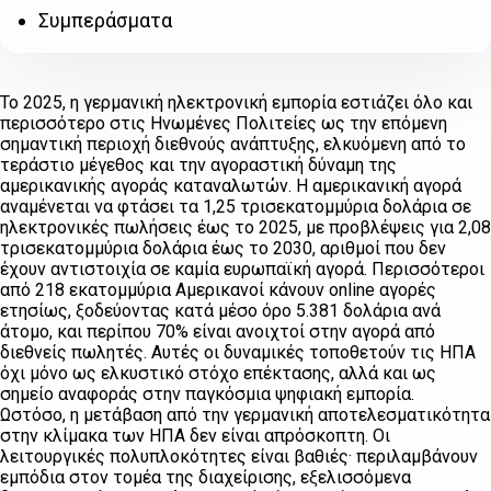
Συμπεράσματα
Το 2025, η γερμανική ηλεκτρονική εμπορία εστιάζει όλο και
περισσότερο στις Ηνωμένες Πολιτείες ως την επόμενη
σημαντική περιοχή διεθνούς ανάπτυξης, ελκυόμενη από το
τεράστιο μέγεθος και την αγοραστική δύναμη της
αμερικανικής αγοράς καταναλωτών. Η αμερικανική αγορά
αναμένεται να φτάσει τα 1,25 τρισεκατομμύρια δολάρια σε
ηλεκτρονικές πωλήσεις έως το 2025, με προβλέψεις για 2,08
τρισεκατομμύρια δολάρια έως το 2030, αριθμοί που δεν
έχουν αντιστοιχία σε καμία ευρωπαϊκή αγορά. Περισσότεροι
από 218 εκατομμύρια Αμερικανοί κάνουν online αγορές
ετησίως, ξοδεύοντας κατά μέσο όρο 5.381 δολάρια ανά
άτομο, και περίπου 70% είναι ανοιχτοί στην αγορά από
διεθνείς πωλητές. Αυτές οι δυναμικές τοποθετούν τις ΗΠΑ
όχι μόνο ως ελκυστικό στόχο επέκτασης, αλλά και ως
σημείο αναφοράς στην παγκόσμια ψηφιακή εμπορία.
Ωστόσο, η μετάβαση από την γερμανική αποτελεσματικότητα
στην κλίμακα των ΗΠΑ δεν είναι απρόσκοπτη. Οι
λειτουργικές πολυπλοκότητες είναι βαθιές· περιλαμβάνουν
εμπόδια στον τομέα της διαχείρισης, εξελισσόμενα