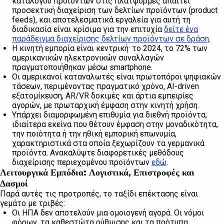
καταλόγου προϊόντων στις πλατφόρμες απαιτεί
προσεκτική διαχείριση των δελτίων προϊόντων (product
feeds), και αποτελεσματικά εργαλεία για αυτή τη
διαδικασία είναι κρίσιμα για την επιτυχία
δείτε ένα
παράδειγμα διαχείρισης δελτίων προϊόντων σε δράση
.
Η κινητή εμπορία είναι κεντρική· το 2024, το 72% των
αμερικανικών ηλεκτρονικών συναλλαγών
πραγματοποιήθηκαν μέσω smartphone.
Οι αμερικανοί καταναλωτές είναι πρωτοπόροι ψηφιακών
τάσεων, περιμένοντας πραγματικό χρόνο, AI-driven
εξατομίκευση, AR/VR δοκιμές και άρτια εμπειρίες
αγορών, με πρωταρχική έμφαση στην κινητή χρήση.
Υπάρχει διαμορφωμένη επιθυμία για διεθνή προϊόντα,
ιδιαίτερα εκείνα που θέτουν έμφαση στην μοναδικότητα,
την ποιότητα ή την ηθική εμπορική επωνυμία,
χαρακτηριστικά στα οποία ξεχωρίζουν τα γερμανικά
προϊόντα. Ανακαλύψτε διαφορετικές μεθόδους
διαχείρισης περιεχομένου προϊόντων
εδώ
.
Λειτουργικά Εμπόδια: Λογιστικά, Επιστροφές και
Δασμοί
Παρά αυτές τις προτροπές, το ταξίδι επέκτασης είναι
γεμάτο με τριβές:
Οι ΗΠΑ δεν αποτελούν μια ομοιογενή αγορά. Οι νόμοι
φόρων, τα καθεστώτα ρύθμισης και τα πρότυπα