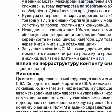
у великих містах. Міжнародні відправлення з 
споживачів, тому партнерства по зберіганню 
необхідністю. Дізнайтеся про кращі практики в
Культура повернення товарів є дорогою та гл
товарів у 17,3% в онлайн-торгівлі (вищий у мо
логістику та прозорі політики для конкуренції.
Нещодавнє запровадження 10% загального мита 
збільшує вартість доставки товарів, ще більш
середньої та низької цінової категорії. Для то
через Китай, мита є ще обтяжливішими.
Залучення клієнтів в США значно дорожче, ніж 
вимагають високих витрат на рекламу та промо
виклики, пов'язані з платними каналами
тут
Вплив на інфраструктуру контенту онл
… (решта статті)
Висновок
Ця стаття підкреслює значні труднощі, з якими ст
США. Складність онлайн-торгівлі в США, включаючи
локалізацію, вимагає значних інвестицій у спроще
автоматизованими можливостями управління інфо
пом'якшення навантаження управління великими т
відповідності та прискорення виходу на ринок. По
контенту очевидна; NotPIM відмінно справляється 