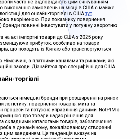
Європи часто не відповідають цим очікуванням
або виконанню замовлень на місці в США є майже
 логістиці для онлайн-торгівлі в США
тут
.
ибоко вкоріненою. При показнику повернення
ді) бренди повинні інвестувати у потужну зворотню
на всі імпортні товари до США з 2025 року
е зменшуючи прибуток, особливо на товари
варів, що походять із Китаю або транспортуються
в Німеччині, з платними каналами та ринками, які
ційні заходи. Дізнайтеся про специфічні для США
айн-торгівлі
икаються німецькі бренди при розширенні на ринок
 логістику, повернення товарів, мита та
ні процеси та потужне управління даними. NotPIM з
рмацією про товари надає рішення для
а складними каталогами товарів, забезпечення
треба в динамічному, локалізованому створенні
з цим завданням. Ця тенденція вказує на