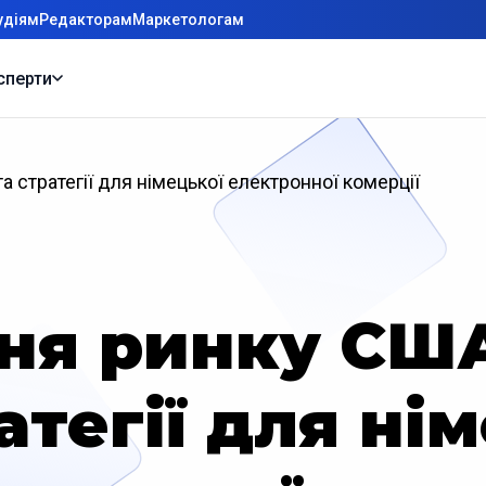
удіям
Редакторам
Маркетологам
сперти
 стратегії для німецької електронної комерції
ня ринку США
атегії для ні