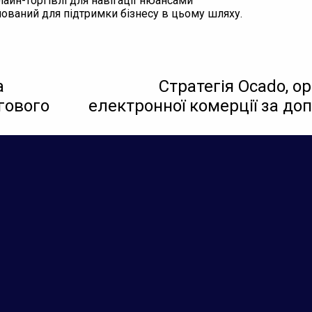
айн-торгівлі для навігації нюансами
ований для підтримки бізнесу в цьому шляху.
а
Стратегія Ocado, о
гового
електронної комерції за до