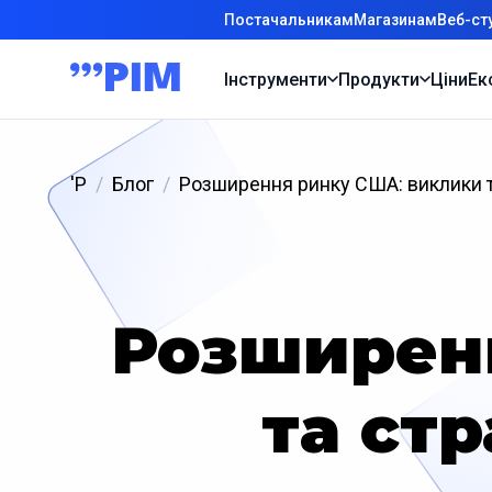
Постачальникам
Магазинам
Веб-ст
Інструменти
Продукти
Ціни
Ек
'P
Блог
Розширення ринку США: виклики та
Розширен
та стр