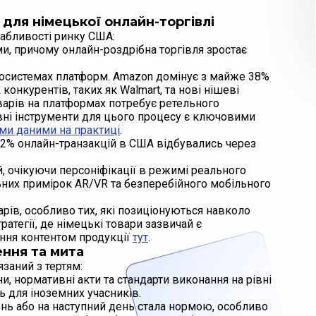
для німецької онлайн-торгівлі
вабливості ринку США:
и, причому онлайн-роздрібна торгівля зростає
косистемах платформ. Amazon домінує з майже 38%
конкурентів, таких як Walmart, та нові нішеві
варів на платформах потребує ретельного
ні інструменти для цього процесу є ключовими
ми даними на практиці
.
 72% онлайн-транзакцій в США відбувались через
 очікуючи персоніфікації в режимі реального
альних примірок AR/VR та безперебійного мобільного
рів, особливо тих, які позиціонуються навколо
тратегії, де німецькі товари зазвичай є
іння контентом продукції
тут
.
ення та мита
заний з тертям:
и, нормативні акти та стандарти виконання на рівні
 для іноземних учасників.
ень або на наступний день стала нормою, особливо