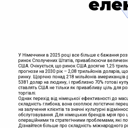
еле
У Німеччини в 2025 році все більше є бажання роз
ринок Сполучених Штатів, приваблюючи величезни
США. Очікується, що ринок США досягне 1,25 триль
прогнози на 2030 рік – 2,08 трильйонів доларів, 
ринку. Щорічно понад 218 мільйонів американців
5381 долар на людину, і приблизно 70% готові куп
ставлять США не тільки як привабливу ціль для ро
торгівлі.
Однак перехід від німецької ефективності до ма
складність глибока; вона охоплює логістичні пер
на залучення клієнтів та значні культурні відмінно
обслуговування. Для німецьких брендів мрія про 
операційними та стратегічними проблемами, які по
Дізнайтеся більше про складність міжнародного р