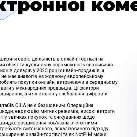
ктронної коме
ширити свою діяльність в онлайн-торгівлі на
й обсяг та купівельну спроможність споживачів
йонів доларів у 2025 році онлайн-продажів, а
що не має аналогів на жодному європейському
 роблять покупки онлайн, витрачаючи в середньому
увати у міжнародних продавців. Ці фактори
зширення, а й як еталон у глобальній цифровій
сштабів США не є безшовним. Операційна
ешкоди, еволюцію митних режимів, високі витрати
сті у звичках покупок та очікуваннях щодо
швидке розширення пов'язана з істотними
требують витонченого, локалізованого підходу.
озширення онлайн-торгівлі та як NotPIM може