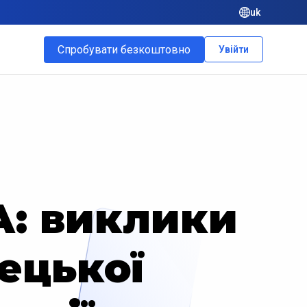
uk
Спробувати безкоштовно
Увійти
: виклики
мецької