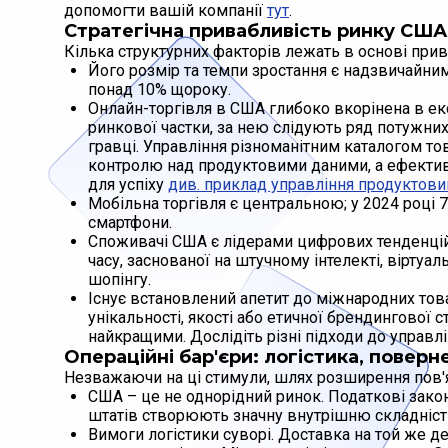
допомогти вашій компанії
тут
.
Стратегічна привабливість ринку США 
Кілька структурних факторів лежать в основі при
Його розмір та темпи зростання є надзвичайним
понад 10% щороку.
Онлайн-торгівля в США глибоко вкорінена в е
ринкової частки, за нею слідують ряд потужних 
гравці. Управління різноманітним каталогом то
контролю над продуктовими даними, а ефектив
для успіху
див. приклад управління продуктови
Мобільна торгівля є центральною; у 2024 році
смартфони.
Споживачі США є лідерами цифрових тенденцій,
часу, заснованої на штучному інтелекті, вірту
шопінгу.
Існує встановлений апетит до міжнародних това
унікальності, якості або етичної брендингової с
найкращими. Дослідіть різні підходи до управл
Операційні бар'єри: логістика, поверн
Незважаючи на ці стимули, шлях розширення пов'я
США – це не однорідний ринок. Податкові закон
штатів створюють значну внутрішню складність
Вимоги логістики суворі. Доставка на той же д