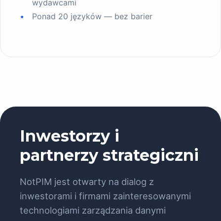
wydawcami
Ponad 20 języków — bez barier
Inwestorzy i
partnerzy strategiczni
NotPIM jest otwarty na dialog z
inwestorami i firmami zainteresowanymi
technologiami zarządzania danymi