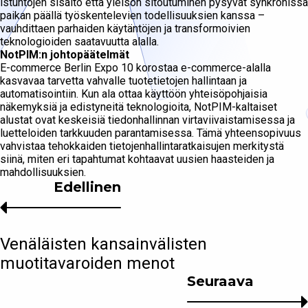
istuntojen sisältö että yleisön sitoutuminen pysyvät synkronissa
paikan päällä työskentelevien todellisuuksien kanssa –
vauhdittaen parhaiden käytäntöjen ja transformoivien
teknologioiden saatavuutta alalla.
NotPIM:n johtopäätelmät
E-commerce Berlin Expo 10 korostaa e-commerce-alalla
kasvavaa tarvetta vahvalle tuotetietojen hallintaan ja
automatisointiin. Kun ala ottaa käyttöön yhteisöpohjaisia
näkemyksiä ja edistyneitä teknologioita, NotPIM-kaltaiset
alustat ovat keskeisiä tiedonhallinnan virtaviivaistamisessa ja
luetteloiden tarkkuuden parantamisessa. Tämä yhteensopivuus
vahvistaa tehokkaiden tietojenhallintaratkaisujen merkitystä
siinä, miten eri tapahtumat kohtaavat uusien haasteiden ja
mahdollisuuksien.
Edellinen
Venäläisten kansainvälisten
muotitavaroiden menot
Seuraava