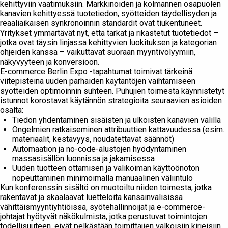
kehittyviin vaatimuksiin. Markkinoiden ja kolmannen osapuolen
kanavien kehittyessä tuotetiedon, syötteiden täydellisyden ja
reaaliaikaisen synkronoinnin standardit ovat tiukentuneet.
Yritykset ymmärtävät nyt, että tarkat ja rikastetut tuotetiedot –
jotka ovat täysin linjassa kehittyvien luokituksen ja kategorian
ohjeiden kanssa – vaikuttavat suoraan myyntivolyymiin,
näkyvyyteen ja konversioon.
E-commerce Berlin Expo -tapahtumat toimivat tärkeinä
viitepisteinä uuden parhaiden käytäntöjen vaihtamiseen
syötteiden optimoinnin suhteen. Puhujien toimesta käynnistetyt
istunnot korostavat käytännön strategioita seuraavien asioiden
osalta:
Tiedon yhdentäminen sisäisten ja ulkoisten kanavien välillä
Ongelmien ratkaiseminen attribuuttien kattavuudessa (esim.
materiaalit, kestävyys, noudatettavat säännöt)
Automaation ja no-code-alustojen hyödyntäminen
massasisällön luonnissa ja jakamisessa
Uuden tuotteen ottamisen ja valikoiman käyttöönoton
nopeuttaminen minimoimalla manuaalinen väliintulo
Kun konferenssin sisältö on muotoiltu niiden toimesta, jotka
rakentavat ja skaalaavat luetteloita kansainvälisissä
vähittäismyyntiyhtiöissä, syötehallinnoijat ja e-commerce-
johtajat hyötyvät näkökulmista, jotka perustuvat toimintojen
todellisuuteen, eivät pelkästään toimittajien valkoisiin kirjeisiin.