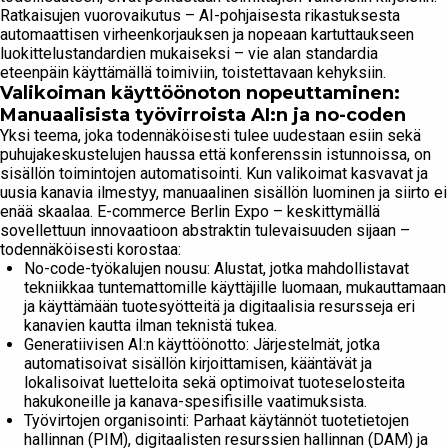
Ratkaisujen vuorovaikutus – AI-pohjaisesta rikastuksesta
automaattisen virheenkorjauksen ja nopeaan kartuttaukseen
luokittelustandardien mukaiseksi – vie alan standardia
eteenpäin käyttämällä toimiviin, toistettavaan kehyksiin.
Valikoiman käyttöönoton nopeuttaminen:
Manuaalisista työvirroista AI:n ja no-coden
Yksi teema, joka todennäköisesti tulee uudestaan esiin sekä
puhujakeskustelujen haussa että konferenssin istunnoissa, on
sisällön toimintojen automatisointi. Kun valikoimat kasvavat ja
uusia kanavia ilmestyy, manuaalinen sisällön luominen ja siirto ei
enää skaalaa. E-commerce Berlin Expo – keskittymällä
sovellettuun innovaatioon abstraktin tulevaisuuden sijaan –
todennäköisesti korostaa:
No-code-työkalujen nousu: Alustat, jotka mahdollistavat
tekniikkaa tuntemattomille käyttäjille luomaan, mukauttamaan
ja käyttämään tuotesyötteitä ja digitaalisia resursseja eri
kanavien kautta ilman teknistä tukea.
Generatiivisen AI:n käyttöönotto: Järjestelmät, jotka
automatisoivat sisällön kirjoittamisen, kääntävät ja
lokalisoivat luetteloita sekä optimoivat tuoteselosteita
hakukoneille ja kanava-spesifisille vaatimuksista.
Työvirtojen organisointi: Parhaat käytännöt tuotetietojen
hallinnan (PIM), digitaalisten resurssien hallinnan (DAM) ja