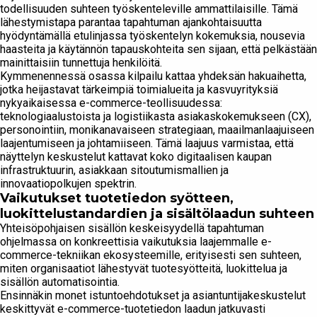
todellisuuden suhteen työskenteleville ammattilaisille. Tämä
lähestymistapa parantaa tapahtuman ajankohtaisuutta
hyödyntämällä etulinjassa työskentelyn kokemuksia, nousevia
haasteita ja käytännön tapauskohteita sen sijaan, että pelkästään
mainittaisiin tunnettuja henkilöitä.
Kymmenennessä osassa kilpailu kattaa yhdeksän hakuaihetta,
jotka heijastavat tärkeimpiä toimialueita ja kasvuyrityksiä
nykyaikaisessa e-commerce-teollisuudessa:
teknologiaalustoista ja logistiikasta asiakaskokemukseen (CX),
personointiin, monikanavaiseen strategiaan, maailmanlaajuiseen
laajentumiseen ja johtamiiseen. Tämä laajuus varmistaa, että
näyttelyn keskustelut kattavat koko digitaalisen kaupan
infrastruktuurin, asiakkaan sitoutumismallien ja
innovaatiopolkujen spektrin.
Vaikutukset tuotetiedon syötteen,
luokittelustandardien ja sisältölaadun suhteen
Yhteisöpohjaisen sisällön keskeisyydellä tapahtuman
ohjelmassa on konkreettisia vaikutuksia laajemmalle e-
commerce-tekniikan ekosysteemille, erityisesti sen suhteen,
miten organisaatiot lähestyvät tuotesyötteitä, luokittelua ja
sisällön automatisointia.
Ensinnäkin monet istuntoehdotukset ja asiantuntijakeskustelut
keskittyvät e-commerce-tuotetiedon laadun jatkuvasti