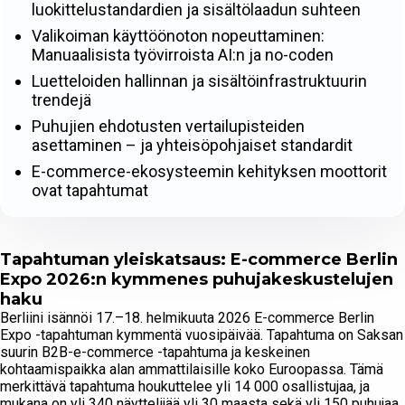
luokittelustandardien ja sisältölaadun suhteen
Valikoiman käyttöönoton nopeuttaminen:
Manuaalisista työvirroista AI:n ja no-coden
Luetteloiden hallinnan ja sisältöinfrastruktuurin
trendejä
Puhujien ehdotusten vertailupisteiden
asettaminen – ja yhteisöpohjaiset standardit
E-commerce-ekosysteemin kehityksen moottorit
ovat tapahtumat
Tapahtuman yleiskatsaus: E-commerce Berlin
Expo 2026:n kymmenes puhujakeskustelujen
haku
Berliini isännöi 17.–18. helmikuuta 2026 E-commerce Berlin
Expo -tapahtuman kymmentä vuosipäivää. Tapahtuma on Saksan
suurin B2B-e-commerce -tapahtuma ja keskeinen
kohtaamispaikka alan ammattilaisille koko Euroopassa. Tämä
merkittävä tapahtuma houkuttelee yli 14 000 osallistujaa, ja
mukana on yli 340 näyttelijää yli 30 maasta sekä yli 150 puhujaa,