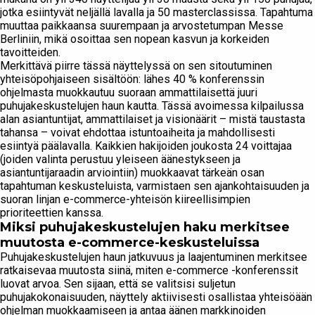
jotka esiintyvät neljällä lavalla ja 50 masterclassissa. Tapahtuma
muuttaa paikkaansa suurempaan ja arvostetumpan Messe
Berliniin, mikä osoittaa sen nopean kasvun ja korkeiden
tavoitteiden.
Merkittävä piirre tässä näyttelyssä on sen sitoutuminen
yhteisöpohjaiseen sisältöön: lähes 40 % konferenssin
ohjelmasta muokkautuu suoraan ammattilaisettä juuri
puhujakeskustelujen haun kautta. Tässä avoimessa kilpailussa
alan asiantuntijat, ammattilaiset ja visionäärit – mistä taustasta
tahansa – voivat ehdottaa istuntoaiheita ja mahdollisesti
esiintyä päälavalla. Kaikkien hakijoiden joukosta 24 voittajaa
(joiden valinta perustuu yleiseen äänestykseen ja
asiantuntijaraadin arviointiin) muokkaavat tärkeän osan
tapahtuman keskusteluista, varmistaen sen ajankohtaisuuden ja
suoran linjan e-commerce-yhteisön kiireellisimpien
prioriteettien kanssa.
Miksi puhujakeskustelujen haku merkitsee
muutosta e-commerce-keskusteluissa
Puhujakeskustelujen haun jatkuvuus ja laajentuminen merkitsee
ratkaisevaa muutosta siinä, miten e-commerce -konferenssit
luovat arvoa. Sen sijaan, että se valitsisi suljetun
puhujakokonaisuuden, näyttely aktiivisesti osallistaa yhteisöään
ohjelman muokkaamiseen ja antaa äänen markkinoiden