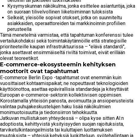
tietoihin tai julkiseen tutkimukseen
Kysymyskunnan näkökulma, jonka esittelee asiantuntija, joka
on suoraan tilivelvollinen liiketoiminnan tuloksista
Selkeät, yleisölle sopivat otokset, jotka on suunniteltu
asiakkaiden, operaattoreiden tai markkinoinnin profiilien
perusteella
Tämä menetelmä varmistaa, että tapahtuman konferenssi tulee
vertailukohdaksi sekä toimintakäytännöille että strategisille
prioriteeteille kaupan infrastruktuurissa – "elävä standardi",
jonka asettavat ensimmäiseltä riviltä toimivat, eivät erillään
olevat teoreetikot.
E-commerce-ekosysteemin kehityksen
moottorit ovat tapahtumat
E-commerce Berlin Expo -tapahtumat ovat enemmän kuin
vuosittaiset kohtaamispaikat; ne nopeuttavat teknologioiden
käyttöönottoa, asettaa epävirallisia standardeja ja kiteyttävät
Euroopan e-commerce-sektorin kollektiivisen oppimisen.
Korostamalla yhteisön panosta, avoimuutta ja ansioperusteista
valintaa puhujakeskustelujen haku lisää näkökulmien
monimuotoisuutta ja tiedonsiirron tehokkuutta.
Jatkuvan mullistuksen yhteydessä – olipa kyse sitten AI:n
adoptiosta, kehittyvistä yksityisyyden suojan rajoituksista,
tarviketulkintaongelmista tai kuluttajien luottamuksen
muutoksista – yhteisiä kehyksiä luokitteluun, syötehallintaan ja