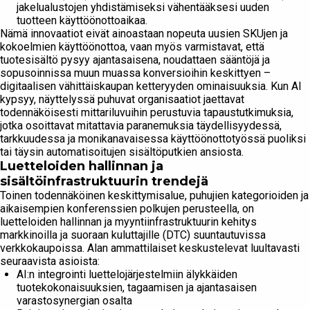
jakelualustojen yhdistämiseksi vähentääksesi uuden
tuotteen käyttöönottoaikaa.
Nämä innovaatiot eivät ainoastaan nopeuta uusien SKUjen ja
kokoelmien käyttöönottoa, vaan myös varmistavat, että
tuotesisältö pysyy ajantasaisena, noudattaen sääntöjä ja
sopusoinnissa muun muassa konversioihin keskittyen –
digitaalisen vähittäiskaupan ketteryyden ominaisuuksia. Kun AI
kypsyy, näyttelyssä puhuvat organisaatiot jaettavat
todennäköisesti mittariluvuihin perustuvia tapaustutkimuksia,
jotka osoittavat mitattavia paranemuksia täydellisyydessä,
tarkkuudessa ja monikanavaisessa käyttöönottotyössä puoliksi
tai täysin automatisoitujen sisältöputkien ansiosta.
Luetteloiden hallinnan ja
sisältöinfrastruktuurin trendejä
Toinen todennäköinen keskittymisalue, puhujien kategorioiden ja
aikaisempien konferenssien polkujen perusteella, on
luetteloiden hallinnan ja myyntiinfrastruktuurin kehitys
markkinoilla ja suoraan kuluttajille (DTC) suuntautuvissa
verkkokaupoissa. Alan ammattilaiset keskustelevat luultavasti
seuraavista asioista:
AI:n integrointi luettelojärjestelmiin älykkäiden
tuotekokonaisuuksien, tagaamisen ja ajantasaisen
varastosynergian osalta