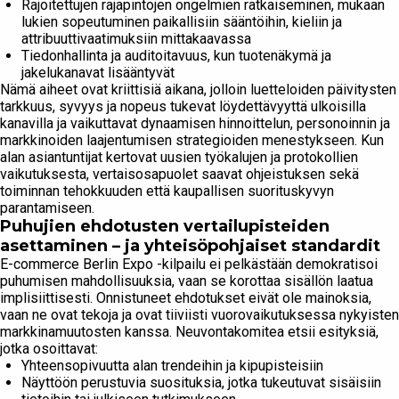
Rajoitettujen rajapintojen ongelmien ratkaiseminen, mukaan
lukien sopeutuminen paikallisiin sääntöihin, kieliin ja
attribuuttivaatimuksiin mittakaavassa
Tiedonhallinta ja auditoitavuus, kun tuotenäkymä ja
jakelukanavat lisääntyvät
Nämä aiheet ovat kriittisiä aikana, jolloin luetteloiden päivitysten
tarkkuus, syvyys ja nopeus tukevat löydettävyyttä ulkoisilla
kanavilla ja vaikuttavat dynaamisen hinnoittelun, personoinnin ja
markkinoiden laajentumisen strategioiden menestykseen. Kun
alan asiantuntijat kertovat uusien työkalujen ja protokollien
vaikutuksesta, vertaisosapuolet saavat ohjeistuksen sekä
toiminnan tehokkuuden että kaupallisen suorituskyvyn
parantamiseen.
Puhujien ehdotusten vertailupisteiden
asettaminen – ja yhteisöpohjaiset standardit
E-commerce Berlin Expo -kilpailu ei pelkästään demokratisoi
puhumisen mahdollisuuksia, vaan se korottaa sisällön laatua
implisiittisesti. Onnistuneet ehdotukset eivät ole mainoksia,
vaan ne ovat tekoja ja ovat tiiviisti vuorovaikutuksessa nykyisten
markkinamuutosten kanssa. Neuvontakomitea etsii esityksiä,
jotka osoittavat:
Yhteensopivuutta alan trendeihin ja kipupisteisiin
Näyttöön perustuvia suosituksia, jotka tukeutuvat sisäisiin