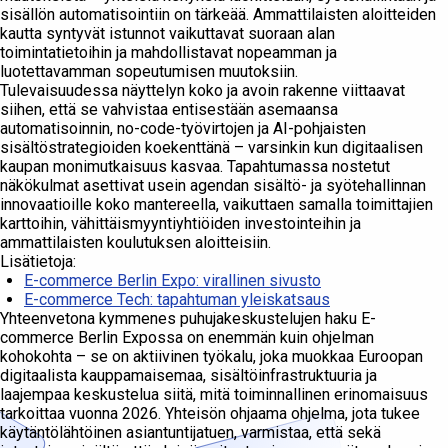
sisällön automatisointiin on tärkeää. Ammattilaisten aloitteiden
kautta syntyvät istunnot vaikuttavat suoraan alan
toimintatietoihin ja mahdollistavat nopeamman ja
luotettavamman sopeutumisen muutoksiin.
Tulevaisuudessa näyttelyn koko ja avoin rakenne viittaavat
siihen, että se vahvistaa entisestään asemaansa
automatisoinnin, no-code-työvirtojen ja AI-pohjaisten
sisältöstrategioiden koekenttänä – varsinkin kun digitaalisen
kaupan monimutkaisuus kasvaa. Tapahtumassa nostetut
näkökulmat asettivat usein agendan sisältö- ja syötehallinnan
innovaatioille koko mantereella, vaikuttaen samalla toimittajien
karttoihin, vähittäismyyntiyhtiöiden investointeihin ja
ammattilaisten koulutuksen aloitteisiin.
Lisätietoja:
E-commerce Berlin Expo: virallinen sivusto
E-commerce Tech: tapahtuman yleiskatsaus
Yhteenvetona kymmenes puhujakeskustelujen haku E-
commerce Berlin Expossa on enemmän kuin ohjelman
kohokohta – se on aktiivinen työkalu, joka muokkaa Euroopan
digitaalista kauppamaisemaa, sisältöinfrastruktuuria ja
laajempaa keskustelua siitä, mitä toiminnallinen erinomaisuus
tarkoittaa vuonna 2026. Yhteisön ohjaama ohjelma, jota tukee
käytäntölähtöinen asiantuntijatuen, varmistaa, että sekä