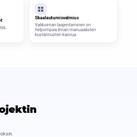
Skaalautumisvalmius
ot
Valikoiman laajentaminen on
eja,
helpompaa ilman manuaalisten
kustannusten kasvua.
ojektin
loksin.