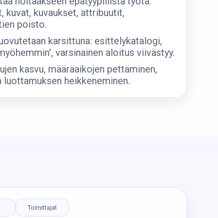
taa hoitaakseen epätyypillistä työtä:
t, kuvat, kuvaukset, attribuutit,
tien poisto.
luovutetaan karsittuna: esittelykatalogi,
 myöhemmin', varsinainen aloitus viivästyy.
lujen kasvu, määräaikojen pettäminen,
n luottamuksen heikkeneminen.
Toimittajat