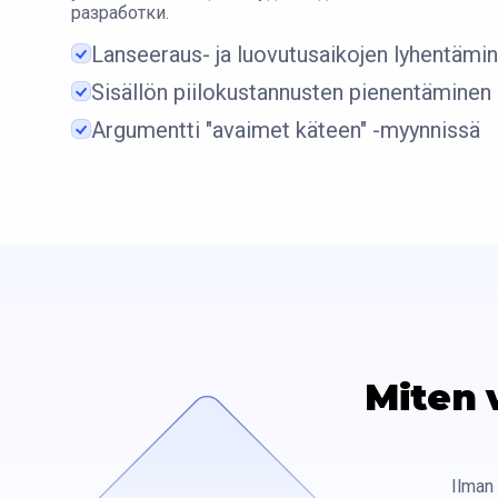
разработки.
Lanseeraus- ja luovutusaikojen lyhentämi
Sisällön piilokustannusten pienentäminen
Argumentti "avaimet käteen" -myynnissä
Miten 
Ilman 