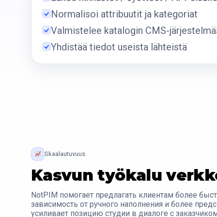
Normalisoi attribuutit ja kategoriat
Valmistelee katalogin CMS-järjestelmä
Yhdistää tiedot useista lähteistä
Skaalautuvuus
Kasvun työkalu verkk
NotPIM помогает предлагать клиентам более быс
зависимость от ручного наполнения и более предс
усиливает позицию студии в диалоге с заказчико