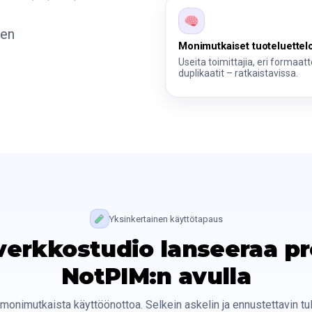
nen
Monimutkaiset tuoteluettel
Useita toimittajia, eri formaatt
duplikaatit – ratkaistavissa.
Yksinkertainen käyttötapaus
verkkostudio lanseeraa pr
NotPIM:n avulla
monimutkaista käyttöönottoa. Selkein askelin ja ennustettavin tu