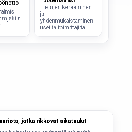
Tuotematriisi
öönotto
Tietojen kerääminen
valmis
ja
projektin
yhdenmukaistaminen
.
useilta toimittajilta.
ariota, jotka rikkovat aikataulut