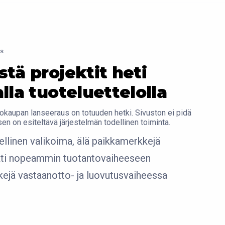
us
tä projektit heti
lla tuoteluettelolla
okaupan lanseeraus on totuuden hetki. Sivuston ei pidä
 sen on esiteltävä järjestelmän todellinen toiminta.
ellinen valikoima, älä paikkamerkkejä
ekti nopeammin tuotantovaiheeseen
kejä vastaanotto- ja luovutusvaiheessa