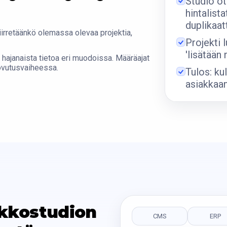
Studio ot
hintalista
duplikaat
iirretäänkö olemassa olevaa projektia,
Projekti 
'lisätään
at hajanaista tietoa eri muodoissa. Määräajat
uovutusvaiheessa.
Tulos: ku
asiakkaa
kkostudion
CMS
ERP