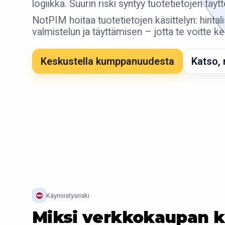
logiikka. Suurin riski syntyy tuotetietojen tä
NotPIM hoitaa tuotetietojen käsittelyn: hintal
valmistelun ja täyttämisen – jotta te voitte k
Keskustella kumppanuudesta
Katso, 
Käynnistysriski
Miksi verkkokaupan k