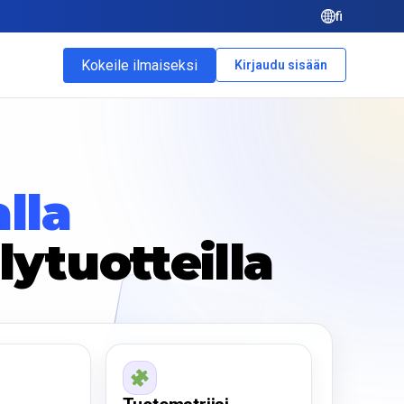
fi
Kokeile ilmaiseksi
Kirjaudu sisään
lla
elytuotteilla