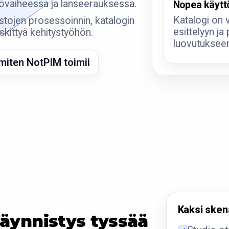
yttövaiheessa ja lanseerauksessa.
Nopea käytt
Katalogi on 
istojen prosessoinnin, katalogin
esittelyyn ja 
eskittyä kehitystyöhön.
luovutukseen
miten NotPIM toimii
Kaksi skena
äynnistys tyssää