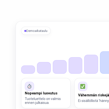
Demoaikataulu
Nopeampi luovutus
Vähemmän riskej
Tuoteluettelo on valmis
Ei sisällöllistä 'hänny
ennen julkaisua.