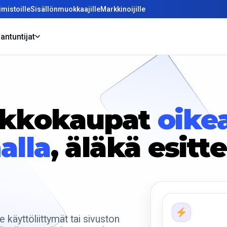
mistoille
Sisällönmuokkaajille
Markkinoijille
antuntijat
rkkokaupat
oikea
alla
, äläkä esitt
käyttöliittymät tai sivuston