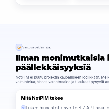
Vastuualueiden rajat
Ilman monimutkaisia i
päällekkäisyyksiä
NotPIM ei puutu projektin kaupalliseen logiikkaan. Me 
valmistelua; hinnat, varastosaldo ja tilaukset pysyvät as
Mitä NotPIM tekee
Lukee hinnastot / syötteet / API-sisäll