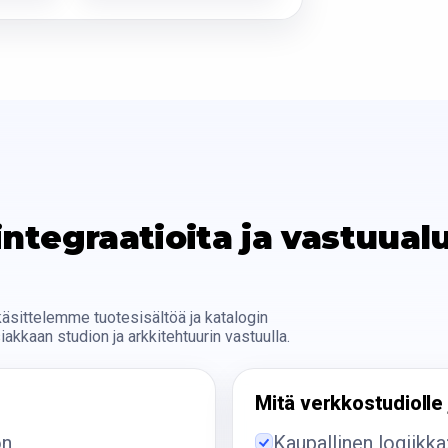
ntegraatioita ja vastuual
käsittelemme tuotesisältöä ja katalogin
iakkaan studion ja arkkitehtuurin vastuulla.
Mitä verkkostudiolle 
ön
Kaupallinen logiikka