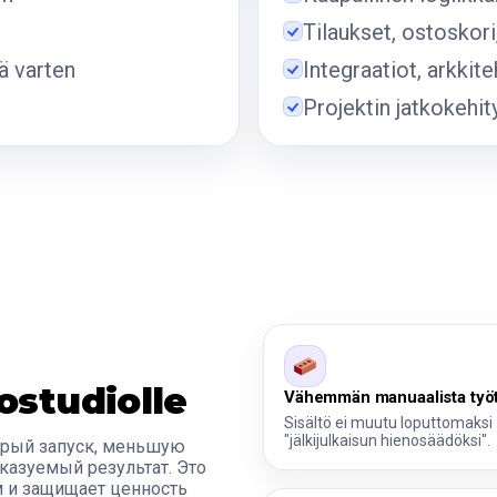
Tilaukset, ostosko
ä varten
Integraatiot, arkkite
Projektin jatkokehit
ostudiolle
Vähemmän manuaalista työ
Sisältö ei muutu loputtomaksi
"jälkijulkaisun hienosäädöksi".
трый запуск, меньшую
казуемый результат. Это
м и защищает ценность