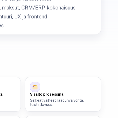
ri, maksut, CRM/ERP-kokonaisuus
htuuri, UX ja frontend
ys
tä
Sisältö prosessina
Selkeät vaiheet, laadunvalvonta,
toistettavuus.