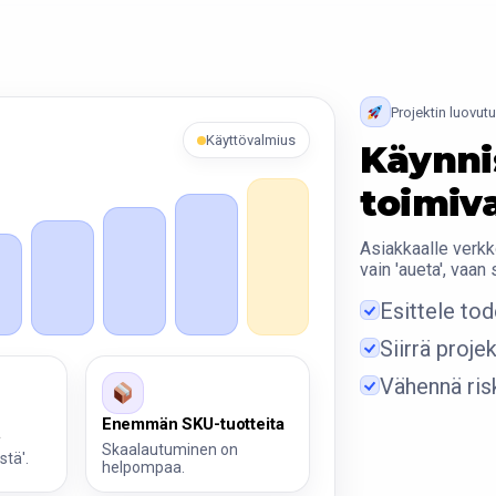
Projektin luovut
Käyttövalmius
Käynnis
toimiva
Asiakkaalle verkk
vain 'aueta', vaan
Esittele tod
Siirrä proj
Vähennä ris
Enemmän SKU-tuotteita
ä
Skaalautuminen on
stä'.
helpompaa.