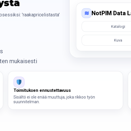
ystä
≋
NotPIM Data L
sessiksi: 'raakapricelistasta'
Katalogi
n
Kuva
ys
ten mukaisesti
Toimituksen ennustettavuus
Sisältö ei ole enää muuttuja, joka rikkoo työn
suunnitelman.