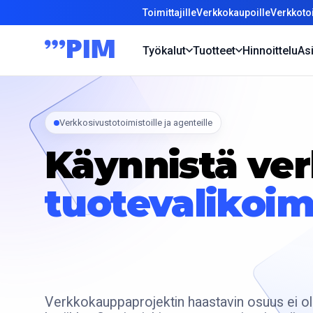
Toimittajille
Verkkokaupoille
Verkkotoi
Työkalut
Tuotteet
Hinnoittelu
Asi
Verkkosivustotoimistoille ja agenteille
Käynnistä ve
tuotevalikoim
Verkkokauppaprojektin haastavin osuus ei ole 