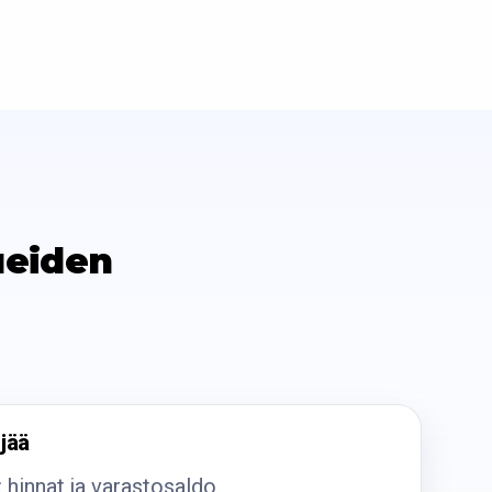
ueiden
jää
: hinnat ja varastosaldo