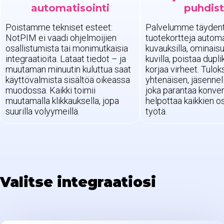
automatisointi
puhdis
Poistamme tekniset esteet:
Palvelumme täyden
NotPIM ei vaadi ohjelmoijien
tuotekortteja automa
osallistumista tai monimutkaisia
kuvauksilla, ominaisu
integraatioita. Lataat tiedot – ja
kuvilla, poistaa duplik
muutaman minuutin kuluttua saat
korjaa virheet. Tulo
käyttövalmista sisältöä oikeassa
yhtenäisen, jäsennell
muodossa. Kaikki toimii
joka parantaa konver
muutamalla klikkauksella, jopa
helpottaa kaikkien o
suurilla volyymeillä.
työtä.
Valitse integraatiosi