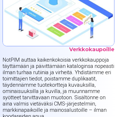
Verkkokaupoille
NotPIM auttaa kaikenkokoisia verkkokauppoja
täyttämään ja päivittämään kataloginsa nopeasti
ilman turhaa rutiinia ja virheitä. Yhdistämme eri
toimittajien tiedot, poistamme duplikaatit,
täydennämme tuotekortteja kuvauksilla,
ominaisuuksilla ja kuvilla, ja muunnamme
syötteet tarvittavaan muotoon. Sisältönne on
aina valmis vietäväksi CMS-järjestelmiin,
markkinapaikoille ja mainosalustoille – ilman
koodareiden apua.