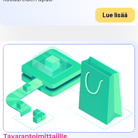
Lue lisää
Tavarantoimittajille