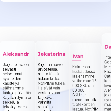
Da
Aleksandr
Jekaterina
Ivan
Int
Goo
Järjestelmä on
Kirjoitan harvoin
Kolmessa
Mer
selvästi
arvosteluja,
kuukaudessa
Fa
helpottanut
mutta tässä
laajensimme
Cat
syötteiden
haluan kiittää
valikoimaa 15
kan
käsittelyä –
NotPIMin tukea.
000 SKU:sta
kiv
säästämme
He eivät vain
60 000
Aie
tunteja päivittäin.
vastaa, vaan
SKU:hun
jok
Käyttöliittymä on
tarjoavat
menettämättä
syöt
selkeä, ja
valmiita
tuotekorttien
muo
tekoäly todella
ratkaisuja.
laatua. NotPIM
man