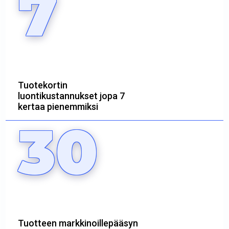
7
Tuotekortin
luontikustannukset jopa 7
kertaa pienemmiksi
30
Tuotteen markkinoillepääsyn