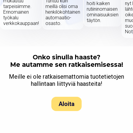
mukautuu
Tuntuu kuin
hoiti kaiken
nyt 
tarpeisiimme.
meillä olisi oma
rutiininomaisen
läh
Erinomainen
henkilökohtainen
ominaisuuksien
oik
työkalu
automaatio-
täytön.
mu
verkkokauppaan!
osasto.
suo
Not
Onko sinulla haaste?
Me autamme sen ratkaisemisessa!
Meille ei ole ratkaisemattomia tuotetietojen
hallintaan liittyviä haasteita!
Aloita