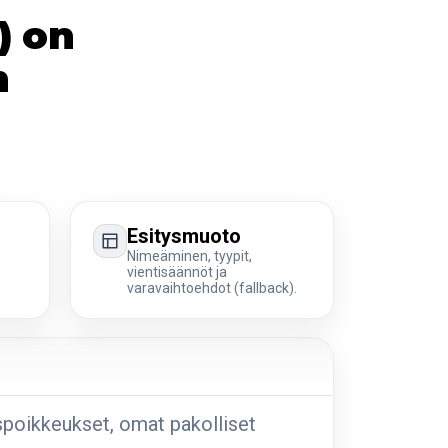
) on
n
Esitysmuoto
Nimeäminen, tyypit,
vientisäännöt ja
varavaihtoehdot (fallback).
uspoikkeukset, omat pakolliset