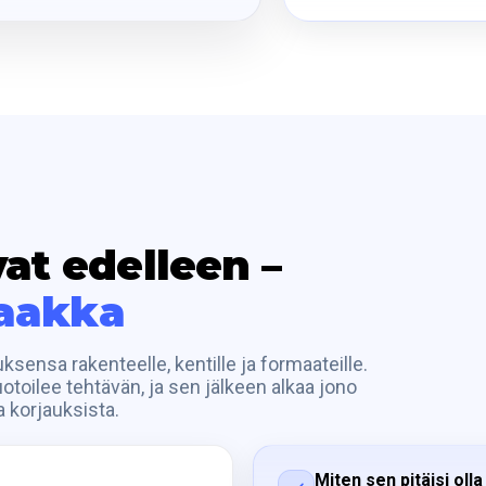
vat edelleen –
taakka
sensa rakenteelle, kentille ja formaateille.
toilee tehtävän, ja sen jälkeen alkaa jono
a korjauksista.
Miten sen pitäisi olla