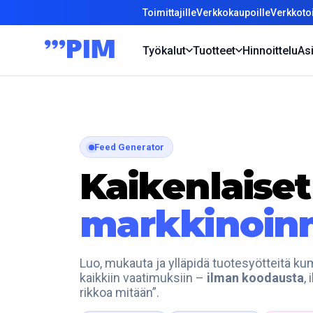
Toimittajille
Verkkokaupoille
Verkkotoi
Työkalut
Tuotteet
Hinnoittelu
Asi
Feed Generator
Kaikenlaiset
markkinoinni
Luo, mukauta ja ylläpidä tuotesyötteitä k
kaikkiin vaatimuksiin –
ilman koodausta
,
rikkoa mitään”.