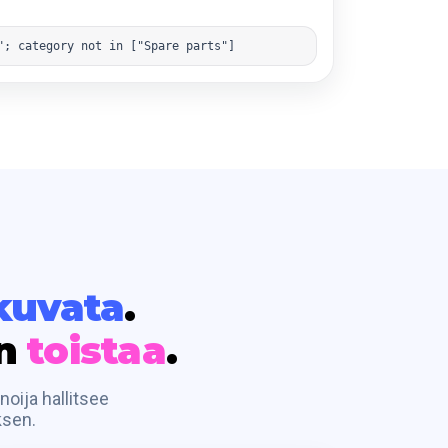
"; category not in ["Spare parts"]
kuvata
.
an
toistaa
.
oija hallitsee
ksen.