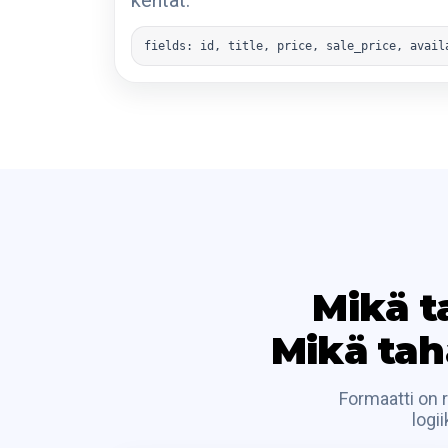
kentät.
fields: id, title, price, sale_price, avail
Mikä t
Mikä tah
Formaatti on 
logi