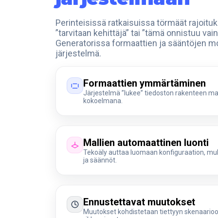
Perinteisissä ratkaisuissa törmäät rajoituks
”tarvitaan kehittäjä” tai ”tämä onnistuu vai
Generatorissa formaattien ja sääntöjen m
järjestelmä.
Formaattien ymmärtäminen
Järjestelmä ”lukee” tiedoston rakenteen mal
kokoelmana.
Mallien automaattinen luonti
Tekoäly auttaa luomaan konfiguraation, muka
ja säännöt.
Ennustettavat muutokset
Muutokset kohdistetaan tiettyyn skenaarioo