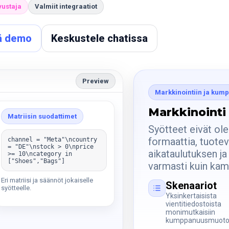
vustaja
Valmiit integraatiot
ä demo
Keskustele chatissa
Preview
Markkinointiin ja kum
Markkinointi
Matriisin suodattimet
Syötteet eivät ole
formaattia, tuotev
channel = "Meta"\ncountry
= "DE"\nstock > 0\nprice
aikataulutuksen ja
>= 10\ncategory in
["Shoes","Bags"]
varmasti kuin kam
Eri matriisi ja säännöt jokaiselle
Skenaariot
syötteelle.
Yksinkertaisista
vientitiedostoista
monimutkaisiin
kumppanuusmuotoi