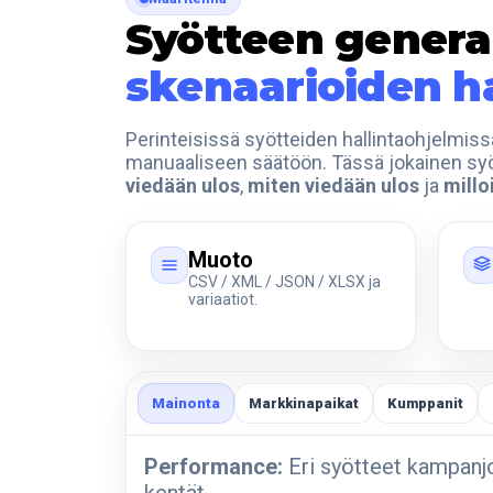
Syötteen generaa
skenaarioiden ha
Perinteisissä syötteiden hallintaohjelmissa 
manuaaliseen säätöön. Tässä jokainen syöte
viedään ulos
,
miten viedään ulos
ja
millo
Muoto
CSV / XML / JSON / XLSX ja
variaatiot.
Mainonta
Markkinapaikat
Kumppanit
Performance:
Eri syötteet kampanjoi