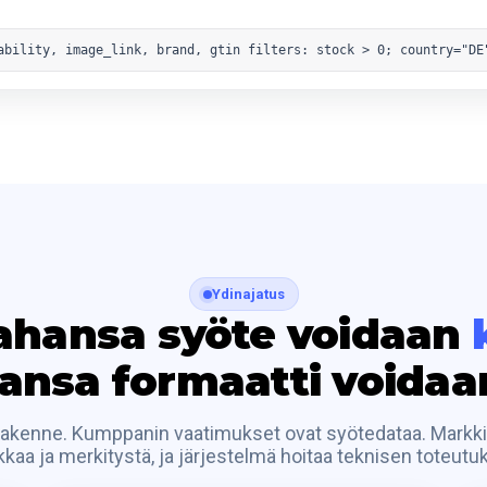
ability, image_link, brand, gtin filters: stock > 0; country="DE
Ydinajatus
ahansa syöte voidaan
ansa formaatti voida
rakenne. Kumppanin vaatimukset ovat syötedataa. Markkin
ikkaa ja merkitystä, ja järjestelmä hoitaa teknisen toteutu