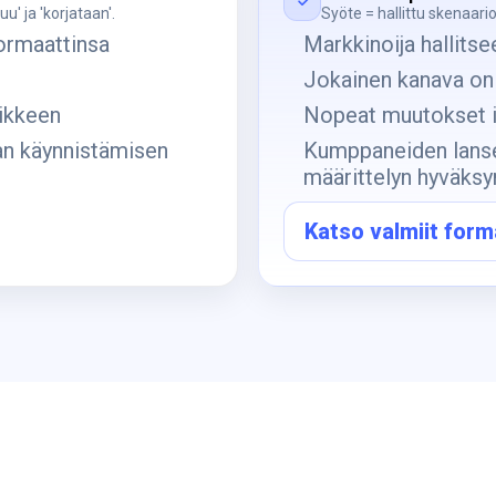
u' ja 'korjataan'.
Syöte = hallittu skenaario
ormaattinsa
Markkinoija hallitse
Jokainen kanava on
aikkeen
Nopeat muutokset il
an käynnistämisen
Kumppaneiden lans
määrittelyn hyväksy
Katso valmiit form