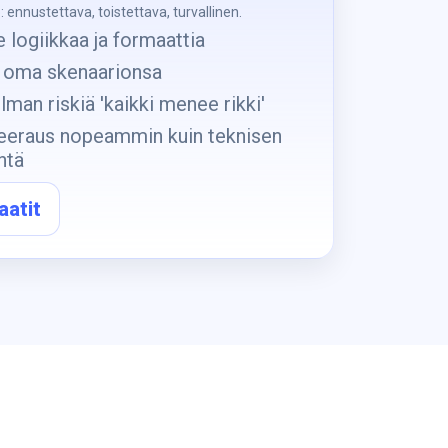
: ennustettava, toistettava, turvallinen.
e logiikkaa ja formaattia
 oma skenaarionsa
man riskiä 'kaikki menee rikki'
eeraus nopeammin kuin teknisen
ntä
aatit