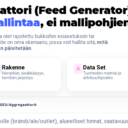
ttori (Feed Generator
llintaa
, ei mallipohjie
olet rajoitettu tiukkoihin esiasetuksiin tai
 on oma skenaario, jossa voit hallita sitä,
mitä
in päivitetään
.
Rakenne
Data Set
Hierarkiat, sisäkkäisyys,
Tuotteiden matriisi ja
kenttien järjestys.
attribuuttijoukko.
SEO/Aggregaattorit
lle (brändi/ale/outlet), alueelliset hinnat, saatavu