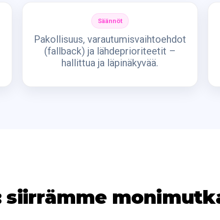
Säännöt
Pakollisuus, varautumisvaihtoehdot
(fallback) ja lähdeprioriteetit –
hallittua ja läpinäkyvää.
a: siirrämme monimut