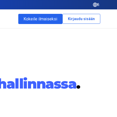
fi
Kokeile ilmaiseksi
Kirjaudu sisään
hallinnassa
.