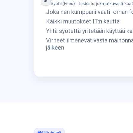
Syöte (Feed) = tiedosto, joka jatkuvasti 'kaatu
Jokainen kumppani vaatii oman f
Kaikki muutokset IT:n kautta
Yhtä syötettä yritetään käyttää k
Virheet ilmenevät vasta mainonn
jälkeen
Määritelmä