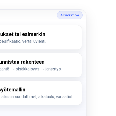
AI workflow
mukset tai esimerkin
sifikaatio, vertailuvienti.
tunnistaa rakenteen
ääntö → sisäkkäisyys → järjestys.
syötemallin
triisin suodattimet, aikataulu, variaatiot.