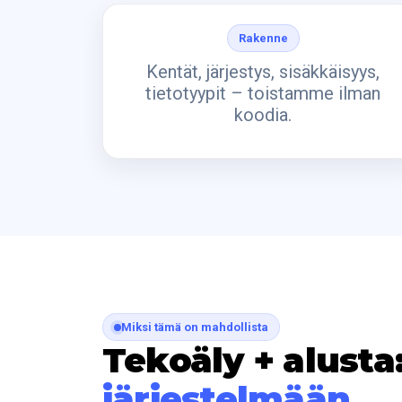
Rakenne
Kentät, järjestys, sisäkkäisyys,
tietotyypit – toistamme ilman
koodia.
Miksi tämä on mahdollista
Tekoäly + alust
järjestelmään