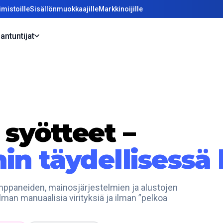
mistoille
Sisällönmuokkaajille
Markkinoijille
antuntijat
 syötteet –
n täydellisessä 
umppaneiden, mainosjärjestelmien ja alustojen
 ilman manuaalisia virityksiä ja ilman ”pelkoa