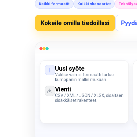
Kaikki formaatit
Kaikki skenaariot
Tekoälya
Kokeile omilla tiedoillasi
Pyyd
Uusi syöte
Valitse valmis formaatti tai luo
kumppanin mallin mukaan.
Vienti
CSV / XML / JSON / XLSX, sisältäen
sisäkkäiset rakenteet.