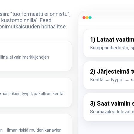
iin: ”tuo formaatti ei onnistu”,
n kustomoinnilla”. Feed
onimutkaisuuden hoitaa itse
1) Lataat vaati
Kumppanitiedosto, spe
lina, ei vain merkkijonojen
2) Järjestelmä 
Kenttä → tyyppi → s
an lukien tyypit, pakolliset kentät
3) Saat valmiin 
Seuraavaksi tulevat ma
n – ilman riskiä muiden kanavien