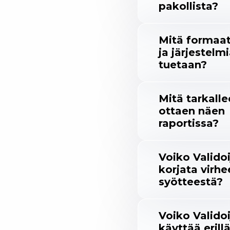
pakollista?
Mitä formaat
ja järjestelm
tuetaan?
Mitä tarkall
ottaen näen
raportissa?
Voiko Validoi
korjata virhe
syötteestä?
Voiko Valido
käyttää erill