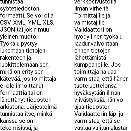
tunnistaa
verkkosivustolla
syötetiedoston
ilman virheitä.
formaatti. Se voi olla
Toimittajille ja
CSV, XML, YML, XLS,
valmistajille
JSON tai jokin muu
Validaattori on
yleinen muoto.
hyödyllinen työkalu
Työkalu pystyy
laadunvalvontaan
lukemaan tietojen
ennen tietojen
rakenteen ja
lähettämistä
luokittelemaan sen,
kumppaneille. Jos
mikä on erityisen
toimittaja haluaa
kätevää, jos toimittaja
varmistaa, että hänen
ei ole ilmoittanut
tuoteluettelonsa
formaattia tai on
hyväksytään ilman
lähettänyt tiedoston
viivästyksiä, hän voi
arkistona. Järjestelmä
ajaa tiedoston
tunnistaa itse, minkä
Validaattorin läpi ja
kanssa se on
varmistaa, että se
tekemisissä, ja
vastaa valitun alustan