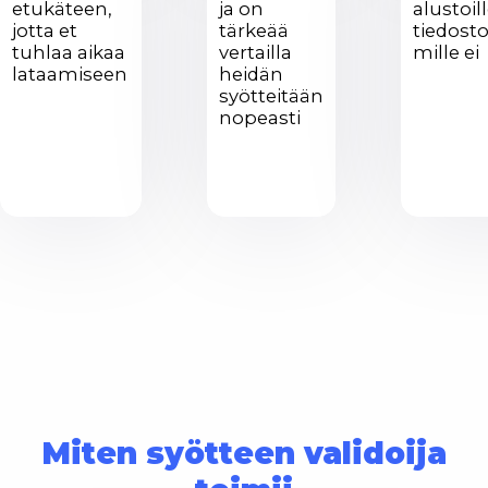
etukäteen,
ja on
alustoil
jotta et
tärkeää
tiedosto
tuhlaa aikaa
vertailla
mille ei
lataamiseen
heidän
syötteitään
nopeasti
Miten syötteen validoija