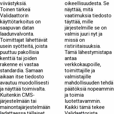
viivästyksiä.
oikeellisuudesta. Se
Toinen tärkeä
näyttää, mitä
Validaattorin
vaatimuksia tiedosto
käyttötarkoitus on
täyttää, mille
saapuvan datan
järjestelmille se on
laadunvalvonta.
valmis juuri nyt ja
Toimittajat lähettävät
missä on
usein syötteitä, joista
ristiriitaisuuksia.
puuttuu pakollisia
Tämä lähestymistapa
kenttiä tai joiden
antaa
rakenne ei vastaa
verkkokaupoille,
standardia. Samaan
toimittajille ja
aikaan itse tiedosto
valmistajille
avautuu muodollisesti
mahdollisuuden tehdä
ja näyttää toimivalta.
päätöksiä nopeammin
Kuitenkin CMS-
ja toimia
järjestelmään tai
luotettavammin.
mainontajärjestelmään
Kaikki tämä tekee
ladattaessa tällaiset
Validaattorista