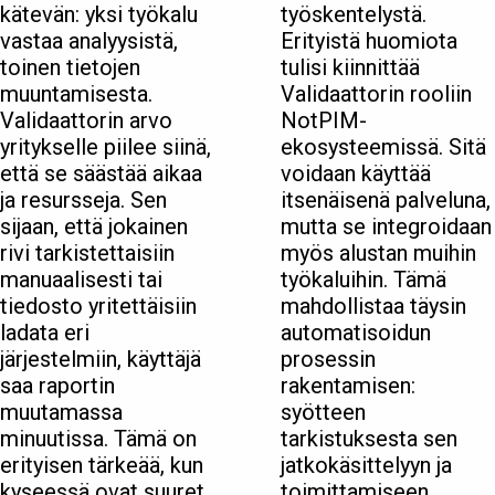
kätevän: yksi työkalu
työskentelystä.
vastaa analyysistä,
Erityistä huomiota
toinen tietojen
tulisi kiinnittää
muuntamisesta.
Validaattorin rooliin
Validaattorin arvo
NotPIM-
yritykselle piilee siinä,
ekosysteemissä. Sitä
että se säästää aikaa
voidaan käyttää
ja resursseja. Sen
itsenäisenä palveluna,
sijaan, että jokainen
mutta se integroidaan
rivi tarkistettaisiin
myös alustan muihin
manuaalisesti tai
työkaluihin. Tämä
tiedosto yritettäisiin
mahdollistaa täysin
ladata eri
automatisoidun
järjestelmiin, käyttäjä
prosessin
saa raportin
rakentamisen:
muutamassa
syötteen
minuutissa. Tämä on
tarkistuksesta sen
erityisen tärkeää, kun
jatkokäsittelyyn ja
kyseessä ovat suuret
toimittamiseen.