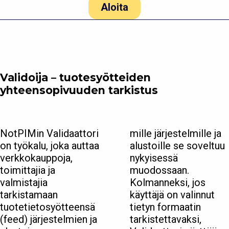
Aloita
Validoija – tuotesyötteiden
yhteensopivuuden tarkistus
NotPIMin Validaattori
mille järjestelmille ja
on työkalu, joka auttaa
alustoille se soveltuu
verkkokauppoja,
nykyisessä
toimittajia ja
muodossaan.
valmistajia
Kolmanneksi, jos
tarkistamaan
käyttäjä on valinnut
tuotetietosyötteensä
tietyn formaatin
(feed) järjestelmien ja
tarkistettavaksi,