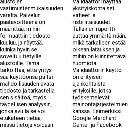
alustojen
Validaattori näyttää
vaatimustenmukaisuuden
yksityiskohtaiset
varalta. Palvelun
virheet ja
päätavoitteena on
ristiriitaisuudet.
määrittää, mihin
Tällainen raportti
formaattiin tiedosto
auttaa ymmärtämään,
kuuluu, ja näyttää,
mikä tarkalleen estää
kuinka hyvin se
oikean latauksen ja
soveltuu tietyille
mihin on kiinnitettävä
alustoille. Tämä
huomiota.
tarkoittaa, että yritys
Validaattorin käyttö
saa käyttöönsä paitsi
on erityisen
mahdollisuuden avata
ajankohtaista
tiedosto ja tarkastella
yrityksille, jotka
sen sisältöä, myös
työskentelevät
täydellisen analyysin,
mainontajärjestelmien
jonka avulla se voi
kanssa. Esimerkiksi
etukäteen tietää,
Google Merchant
missä tietoja voidaan
Center ja Facebook