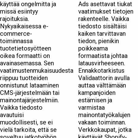
käyttää ongelmitta ja
Ads asettavat tiukat
missä esiintyy
vaatimukset tietojen
rajoituksia.
rakenteelle. Vaikka
Nykyaikaisessa e-
tiedosto sisältäisi
commerce-
kaiken tarvittavan
toiminnassa
tiedon, pienikin
tuotetietosyötteen
poikkeama
oikea formaatti on
formaatista johtaa
avainasemassa. Sen
latausvirheeseen.
vaatimustenmukaisuudesta
Ennakkotarkistus
riippuu tuotteiden
Validaattorin avulla
onnistunut lataaminen
auttaa välttämään
CMS-järjestelmään tai
kampanjoiden
mainontajärjestelmiin.
estämisen ja
Vaikka tiedosto
varmistaa
avautuisi
mainontatyökalujen
muodollisesti, se ei
vakaan toiminnan.
vielä tarkoita, että se
Verkkokaupat, jotka
soveltuu jatkotyöhön.
käyttävät Shopify-,