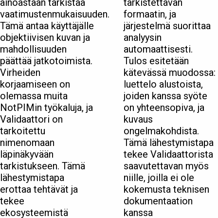
ainoastaan tarkistaa
tarkistettavan
vaatimustenmukaisuuden.
formaatin, ja
Tämä antaa käyttäjälle
järjestelmä suorittaa
objektiivisen kuvan ja
analyysin
mahdollisuuden
automaattisesti.
päättää jatkotoimista.
Tulos esitetään
Virheiden
kätevässä muodossa:
korjaamiseen on
luettelo alustoista,
olemassa muita
joiden kanssa syöte
NotPIMin työkaluja, ja
on yhteensopiva, ja
Validaattori on
kuvaus
tarkoitettu
ongelmakohdista.
nimenomaan
Tämä lähestymistapa
läpinäkyvään
tekee Validaattorista
tarkistukseen. Tämä
saavutettavan myös
lähestymistapa
niille, joilla ei ole
erottaa tehtävät ja
kokemusta teknisen
tekee
dokumentaation
ekosysteemistä
kanssa