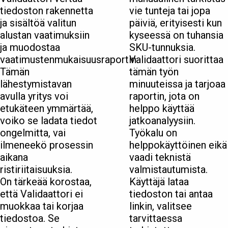
tiedoston rakennetta
vie tunteja tai jopa
ja sisältöä valitun
päiviä, erityisesti kun
alustan vaatimuksiin
kyseessä on tuhansia
ja muodostaa
SKU-tunnuksia.
vaatimustenmukaisuusraportin.
Validaattori suorittaa
Tämän
tämän työn
lähestymistavan
minuuteissa ja tarjoaa
avulla yritys voi
raportin, jota on
etukäteen ymmärtää,
helppo käyttää
voiko se ladata tiedot
jatkoanalyysiin.
ongelmitta, vai
Työkalu on
ilmeneekö prosessin
helppokäyttöinen eikä
aikana
vaadi teknistä
ristiriitaisuuksia.
valmistautumista.
On tärkeää korostaa,
Käyttäjä lataa
että Validaattori ei
tiedoston tai antaa
muokkaa tai korjaa
linkin, valitsee
tiedostoa. Se
tarvittaessa