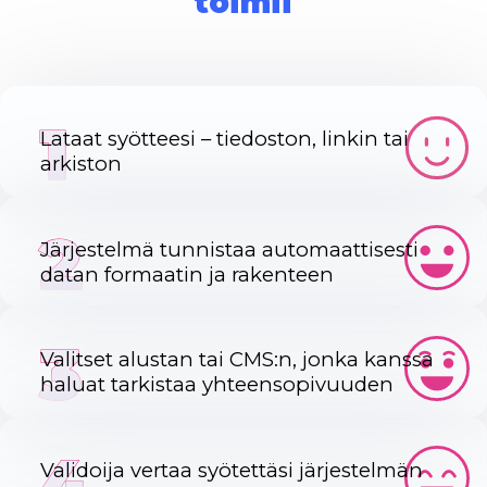
toimii
1
Lataat syötteesi – tiedoston, linkin tai
arkiston
2
Järjestelmä tunnistaa automaattisesti
datan formaatin ja rakenteen
3
Valitset alustan tai CMS:n, jonka kanssa
haluat tarkistaa yhteensopivuuden
4
Validoija vertaa syötettäsi järjestelmän