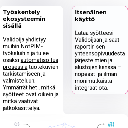
Työskentely
Itsenäinen
ekosysteemin
käyttö
sisällä
Lataa syötteesi
Validoija yhdistyy
Validoijaan ja saat
muihin NotPIM-
raportin sen
työkaluihin ja tulee
yhteensopivuudesta
osaksi
automatisoitua
järjestelmien ja
prosessia
tuotekuvien
alustojen kanssa –
tarkistamiseen ja
nopeasti ja ilman
valmisteluun.
monimutkaista
Ymmärrät heti, mitkä
integraatiota.
syötteet ovat oikein ja
mitkä vaativat
jatkokäsittelyä.
{;}