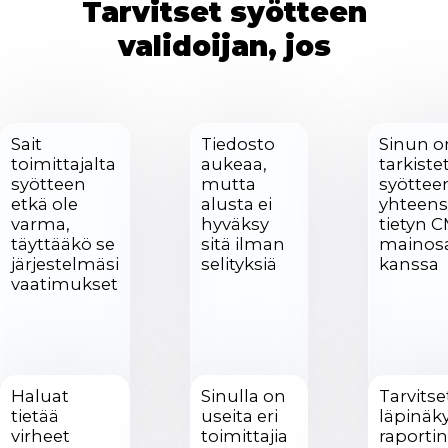
Tarvitset syötteen
validoijan, jos
Sait
Tiedosto
Sinun o
toimittajalta
aukeaa,
tarkiste
syötteen
mutta
syöttee
etkä ole
alusta ei
yhteens
varma,
hyväksy
tietyn C
täyttääkö se
sitä ilman
mainos
järjestelmäsi
selityksiä
kanssa
vaatimukset
Haluat
Sinulla on
Tarvitse
tietää
useita eri
läpinäk
virheet
toimittajia
raportin