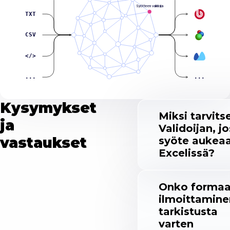
Syötteen validoija
TXT
CSV
</>
...
...
Kysymykset
Miksi tarvits
ja
Validoijan, jo
vastaukset
syöte aukeaa
Excelissä?
Onko formaa
ilmoittamine
tarkistusta
varten