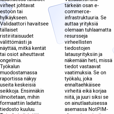
virheet johtavat
tärkeän osan e-
estoon tai
commerce-
hylkäykseen.
infrastruktuuria. Se
Validaattori havaitsee
auttaa yrityksiä
tällaiset
olemaan tuhlaamatta
ristiriitaisuudet
resursseja
välittömästi ja
virheellisten
näyttää, mitkä kentät
tiedostojen
tai osiot aiheuttavat
latausyrityksiin ja
ongelmia.
näkemään heti, missä
Työkalun
tiedot vastaavat
muodostamassa
vaatimuksia. Se on
raportissa näkyy
työkalu, joka
useita keskeisiä
ennaltaehkäisee
seikkoja. Ensinnäkin
virheitä eikä korjaa
ilmoitetaan, mihin
niitä, ja juuri siksi se
formaattiin ladattu
on ainutlaatuisessa
tiedosto kuuluu.
asemassa NotPIM-