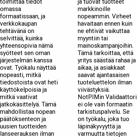
toimittaa tiedot
ja tuovat tuotteet
omassa
markkinoille
formaatissaan, ja
nopeammin. Virheet
verkkokaupan
havaitaan ennen kuin
tehtävänä on
ne ehtivät vaikuttaa
selvittää, kuinka
myyntiin tai
yhteensopivia nämä
mainoskampanjoihin.
syötteet sen oman
Tämä tarkoittaa, että
järjestelmän kanssa
yritys säästää rahaa ja
ovat. Työkalu näyttää
aikaa, ja asiakkaat
nopeasti, mitkä
saavat ajantasaisen
tiedostoista ovat heti
tuoteluettelon ilman
käyttökelpoisia ja
viivästyksiä.
mitkä vaativat
NotPIMin Validaattori
jatkokäsittelyä. Tämä
ei ole vain formaatin
mahdollistaa nopean
tarkistuspalvelu. Se
päätöksenteon ja
on työkalu, joka tuo
uusien tuotteiden
läpinäkyvyyttä ja
lanseerauksen ilman
varmuutta tietojen