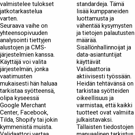
valmistelee tulokset
standardeja. Tämä
jatkotarkastelua
lisää kumppaneiden
varten.
luottamusta ja
Seuraava vaihe on
vähentää kysymysten
yhteensopivuuden
ja tietojen palautusten
analysointi tiettyjen
määrää.
alustojen ja CMS-
Sisällönhallinnoijat ja
järjestelmien kanssa.
data-asiantuntijat
Käyttäjä voi valita
käyttävät
järjestelmän, jonka
Validaattoria
vaatimusten
aktiivisesti työssään.
mukaisesti hän haluaa
Heidän tehtävänsä on
tarkistaa syötteensä,
tarkistaa syötteiden
olipa kyseessä
oikeellisuus ja
Google Merchant
varmistaa, että kaikki
Center, Facebook,
tuotteet ovat valmiita
Tilda, Shopify tai jokin
julkaistavaksi.
kymmenistä muista.
Tällaisten tiedostojen
Validaattori vertaa
manuaalinen tarkistus