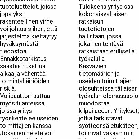
tuoteluettelot, joissa
Tuloksena yritys saa
jopa yksi
kokonaisvaltaisen
rakenteellinen virhe
ratkaisun
voi johtaa siihen, että
tuotetietojen
järjestelmä kieltäytyy
hallintaan, jossa
hyväksymästä
jokainen tehtävä
tiedostoa.
ratkaistaan erillisellä
Ennakkotarkistus
työkalulla.
säästää hukattua
Kasvavien
aikaa ja vähentää
tietomäärien ja
toimintahäiriöiden
useiden toimittajien
riskiä.
olosuhteissa tällaisen
Validaattori auttaa
työkalun olemassaolo
myös tilanteissa,
muodostaa
joissa yritys
kilpailuedun. Yritykset,
työskentelee useiden
jotka tarkistavat
toimittajien kanssa.
syötteensä etukäteen,
Jokainen heistä voi
toimivat vakaammin