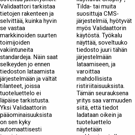
Validaattori tarkistaa
Tilda- tai muita
tietojen rakenteen ja
suosittuja CMS-
selvittää, kuinka hyvin
järjestelmiä, hyötyvät
se vastaa
myös Validaattorin
markkinoiden suurten
käytöstä. Työkalu
toimijoiden
näyttää, soveltuuko
vakiintuneita
tiedosto juuri tähän
standardeja. Näin saat
järjestelmään
selkeyden jo ennen
lataamiseen, ja
tiedoston lataamista
varoittaa
järjestelmään ja vältät
mahdollisista
tilanteet, joissa
ristiriitaisuuksista.
tuoteluettelo ei
Tämän seurauksena
läpäise tarkistusta.
yritys saa varmuuden
Yksi Validaattorin
siitä, että tiedot
pääominaisuuksista
ladataan oikein ja
on sen kyky
tuoteluettelo
automaattisesti
näytetään