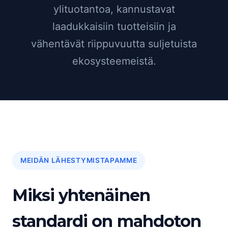
ylituotantoa, kannustavat
laadukkaisiin tuotteisiin ja
vähentävät riippuvuutta suljetuista
ekosysteemeistä.
MEIDÄN LÄHESTYMISTAPAMME
Miksi yhtenäinen
standardi on mahdoton