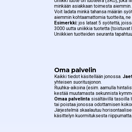
Uniikki tuote on tuoteerä (SKU), joka 
minkään asiakkaan toimesta aiemmin.
Voit ladata minkä tahansa määrän syötte
aiemmin kohtaamattomia tuotteita, ne
Esimerkki:
jos lataat 5 syötettä, jois
3000 uutta uniikkia tuotetta (toistuva
Uniikkien tuotteiden seuranta tapahtuu k
Oma palvelin
Kaikki tiedot käsitellään jonossa.
Jaet
yhteisen suoritusjonon.
Ruuhka-aikoina (esim. aamulla hintalis
kestää muutamasta sekunnista kymmen
Omaa palvelinta
sisältävillä tasoilla
tai poistaa jonossa odottamisen koko
Järjestelmä skaalautuu horisontaalises
käsittelyn kuormituksesta riippumatta