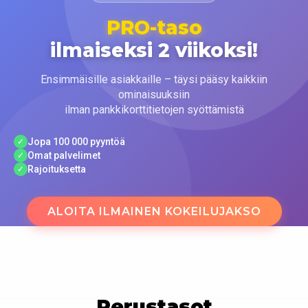
PRO-taso
ilmaiseksi 2 viikoksi!
Ensimmäisille asiakkaille – täysi pääsy kaikkiin
ominaisuuksiin
ilman pankkikorttitietojen syöttämistä
Jopa 100 000 pyyntöä
✓
Omat palvelimet
✓
Rajoituksetta
✓
ALOITA ILMAINEN KOKEILUJAKSO
Perustasot