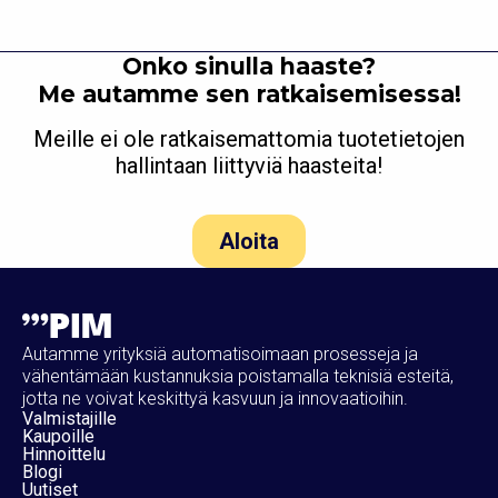
Onko sinulla haaste?
Me autamme sen ratkaisemisessa!
Meille ei ole ratkaisemattomia tuotetietojen
hallintaan liittyviä haasteita!
Aloita
Autamme yrityksiä automatisoimaan prosesseja ja
vähentämään kustannuksia poistamalla teknisiä esteitä,
jotta ne voivat keskittyä kasvuun ja innovaatioihin.
Valmistajille
Kaupoille
Hinnoittelu
Blogi
Uutiset