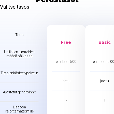
Valitse tasosi
Taso
Free
Basic
Uniikkien tuotteiden
määrä päivässä
enintään 500
enintään 5 0
Tietojenkäsittelypalvelin
jaettu
jaettu
Ajastetut generoinnit
-
1
Lisäosa
rajoittamattomille