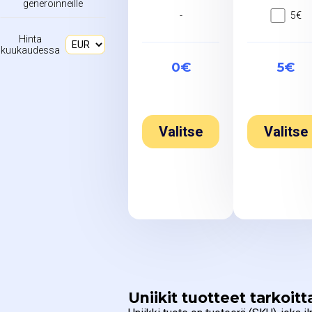
generoinneille
-
5€
Hinta
kuukaudessa
0€
5€
Valitse
Valitse
Uniikit tuotteet tarkoitt