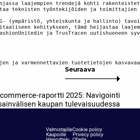
njassa laajempien trendejä kohti rakenteistet
taa teknisten työntekijöiden ja toimittajien 
G- (ympäristö, yhteiskunta ja hallinto) tavoi
itaaliseen kehitykseen, tämä heijastaa laajem
ashionUnitedin ja TrusTracen uutishuoneen syv
Seuraava
-commerce-raportti 2025: Navigointi
sainvälisen kaupan tulevaisuudessa
Valmistajille
Cookie policy
Kaupoille
Privecy policy
Hinnoittelu
Oferta