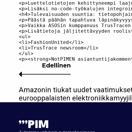
<p>Luettelotietojen kehittyneempi laaj
<p>Lisäksi no-code-työkalujen integroi
<h4>Tulevaisuuden suuntia: tietopohjai
<p>Päästä päähän tapahtuva läpinäkyvyy
<p>Vaikka ASOSin kumppanuus TrusTracen
<p>Lisätietoja jäljitettävyyden roolis
<ul>

<li>FashionUnited</li>

<li>TrusTrace newsroom</li>

</ul>

Edellinen
Amazonin tiukat uudet vaatimukse
eurooppalaisten elektroniikkamyyjil