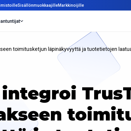
mistoille
Sisällönmuokkaajille
Markkinoijille
antuntijat
een toimitusketjun läpinäkyvyyttä ja tuotetietojen laatu
integroi Trus
akseen toimit