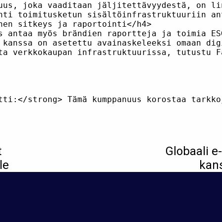
uus, joka vaaditaan jäljitettävyydestä, on li
nti toimitusketun sisältöinfrastruktuuriin an
nen sitkeys ja raportointi</h4>

s antaa myös brändien raportteja ja toimia ES
 kanssa on asetettu avainaskeleeksi omaan dig
ta verkkokaupan infrastruktuurissa, tutustu F
t
Globaali e
le
kan