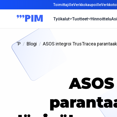
Toimittajille
Verkkokaupoille
Verkkotoi
Työkalut
Tuotteet
Hinnoittelu
Asi
'P
Blogi
ASOS integroi TrusTracea parantaaks
ASOS 
paranta