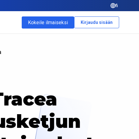
fi
Kokeile ilmaiseksi
Kirjaudu sisään
a
Tracea
usketjun