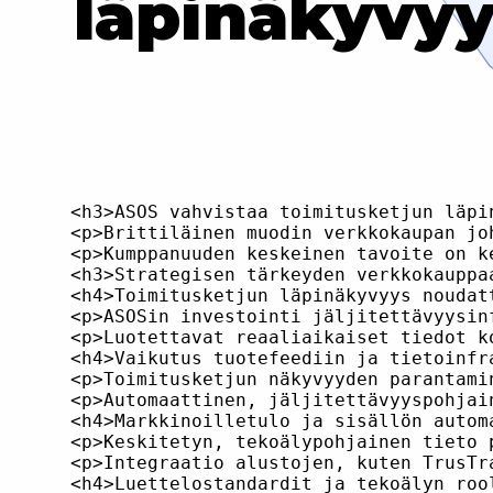
läpinäkyvyy
<h3>ASOS vahvistaa toimitusketjun läpi
<p>Brittiläinen muodin verkkokaupan jo
<p>Kumppanuuden keskeinen tavoite on k
<h3>Strategisen tärkeyden verkkokauppa
<h4>Toimitusketjun läpinäkyvyys noudat
<p>ASOSin investointi jäljitettävyysin
<p>Luotettavat reaaliaikaiset tiedot k
<h4>Vaikutus tuotefeediin ja tietoinfra
<p>Toimitusketjun näkyvyyden parantami
<p>Automaattinen, jäljitettävyyspohjai
<h4>Markkinoilletulo ja sisällön automa
<p>Keskitetyn, tekoälypohjainen tieto 
<p>Integraatio alustojen, kuten TrusTr
<h4>Luettelostandardit ja tekoälyn rool