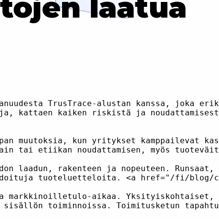
tojen laatua
anuudesta TrusTrace-alustan kanssa, joka erik
ja, kattaen kaiken riskistä ja noudattamisest
pan muutoksia, kun yritykset kamppailevat kas
ain tai etiikan noudattamisen, myös tuoteväit
don laadun, rakenteen ja nopeuteen. Runsaat, 
doituja tuoteluetteloita. <a href="/fi/blog/c
a markkinoilletulo-aikaa. Yksityiskohtaiset, 
 sisällön toiminnoissa. Toimitusketun tapahtu