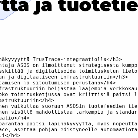
ttä ja tuotetie
näkyvyyttä TrusTrace-integraatiolla</h3>

htaja ASOS on ilmoittanut strategisesta kumpp
eskittää ja digitalisoida toimitusketun tieto
an ja digitaaliseen infrastruktuuriin</h3>

tamisen ja sitoutumisen perustana</h4>

frastruktuuriin heijastaa laajempia verkkokau
oko toimitusketjussa ovat kriittisiä paitsi l
struktuuriin</h4>

nen vaikuttaa suoraan ASOSin tuotefeedien tie
nen sisältö mahdollistaa tarkempia ja standar
atio</h4>

parantaa paitsi läpinäkyvyyttä, myös nopeutta
ace, asettaa pohjan edistyneelle automaatiota
i</h4>
