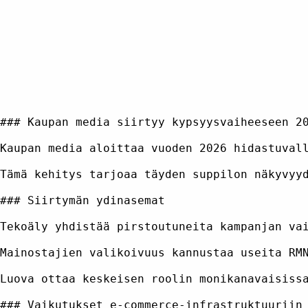
### Kaupan media siirtyy kypsyysvaiheeseen 20
Kaupan media aloittaa vuoden 2026 hidastuval
Tämä kehitys tarjoaa täyden suppilon näkyvyy
### Siirtymän ydinasemat

Tekoäly yhdistää pirstoutuneita kampanjan va
Mainostajien valikoivuus kannustaa useita RM
Luova ottaa keskeisen roolin monikanavaisiss
### Vaikutukset e-commerce-infrastruktuuriin
