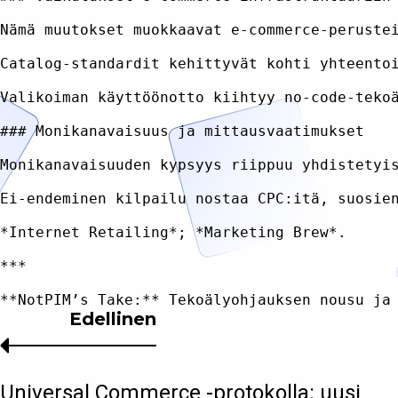
Nämä muutokset muokkaavat e-commerce-peruste
Catalog-standardit kehittyvät kohti yhteento
Valikoiman käyttöönotto kiihtyy no-code-teko
### Monikanavaisuus ja mittausvaatimukset

Monikanavaisuuden kypsyys riippuu yhdistetyi
Ei-endeminen kilpailu nostaa CPC:itä, suosie
*Internet Retailing*; *Marketing Brew*.

***

Edellinen
Universal Commerce -protokolla: uusi